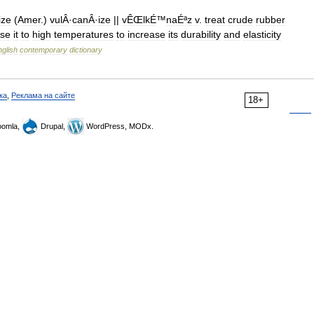
ize
(
Amer
.)
vulÂ
·
canÂ
·
ize
||
vÊŒlkÉ
™
naÉªz
v
.
treat
crude
rubber
se
it
to
high
temperatures
to
increase
its
durability
and
elasticity
glish
contemporary
dictionary
ка
,
Реклама на сайте
18+
omla,
Drupal,
WordPress, MODx.