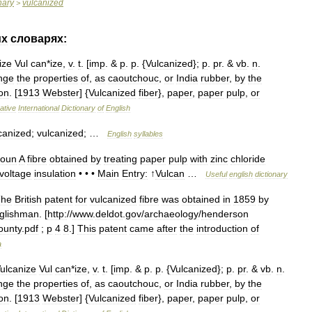
nary
vulcanized
>
их
словарях:
ize
Vul
can
*
ize
,
v
.
t
. [
imp
. &
p
.
p
. {
Vulcanized
};
p
.
pr
. &
vb
.
n
.
nge
the
properties
of
,
as
caoutchouc
,
or
India
rubber
,
by
the
ion
. [
1913
Webster
] {
Vulcanized
fiber
},
paper
,
paper
pulp
,
or
ative
International
Dictionary
of
English
canized
;
vulcanized
; …
English
syllables
oun
A
fibre
obtained
by
treating
paper
pulp
with
zinc
chloride
voltage
insulation
• • •
Main
Entry:
↑
Vulcan
…
Useful
english
dictionary
The
British
patent
for
vulcanized
fibre
was
obtained
in
1859
by
glishman
. [
http:
//
www
.
deldot
.
gov
/
archaeology
/
henderson
ounty
.
pdf
;
p
4
8
.]
This
patent
came
after
the
introduction
of
a
ulcanize
Vul
can
*
ize
,
v
.
t
. [
imp
. &
p
.
p
. {
Vulcanized
};
p
.
pr
. &
vb
.
n
.
nge
the
properties
of
,
as
caoutchouc
,
or
India
rubber
,
by
the
ion
. [
1913
Webster
] {
Vulcanized
fiber
},
paper
,
paper
pulp
,
or