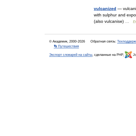
vulcanized
—
vulcan
with
sulphur
and
expo
(
also
vulcanise
) …
En
© Академик, 2000-2026
Обратная связь:
Техподдерж
👣 Путешествия
Экспорт словарей на сайты
, сделанные на PHP,
Jo