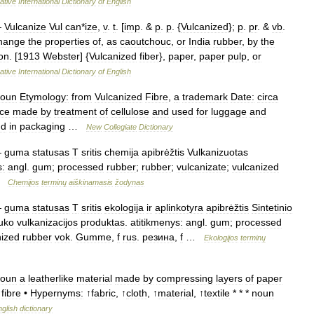
ative
International
Dictionary
of
English
—
Vulcanize
Vul
can
*
ize
,
v
.
t
. [
imp
. &
p
.
p
. {
Vulcanized
};
p
.
pr
. &
vb
.
hange
the
properties
of
,
as
caoutchouc
,
or
India
rubber
,
by
the
ion
. [
1913
Webster
] {
Vulcanized
fiber
},
paper
,
paper
pulp
,
or
ative
International
Dictionary
of
English
oun
Etymology:
from
Vulcanized
Fibre
,
a
trademark
Date:
circa
ce
made
by
treatment
of
cellulose
and
used
for
luggage
and
nd
in
packaging
…
New
Collegiate
Dictionary
—
guma
statusas
T
sritis
chemija
apibrėžtis
Vulkanizuotas
s:
angl
.
gum
;
processed
rubber
;
rubber
;
vulcanizate
;
vulcanized
…
Chemijos
terminų
aiškinamasis
žodynas
—
guma
statusas
T
sritis
ekologija
ir
aplinkotyra
apibrėžtis
Sintetinio
uko
vulkanizacijos
produktas
.
atitikmenys:
angl
.
gum
;
processed
nized
rubber
vok
.
Gumme
,
f
rus
.
резина
,
f
…
Ekologijos
terminų
oun
a
leatherlike
material
made
by
compressing
layers
of
paper
↑
fibre
•
Hypernyms:
↑
fabric
, ↑
cloth
, ↑
material
, ↑
textile
* * *
noun
nglish
dictionary