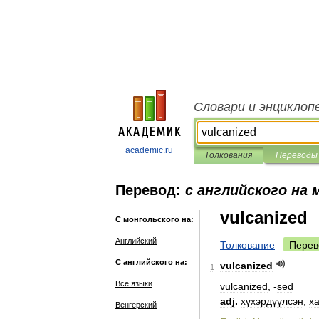
Словари и энциклоп
academic.ru
Толкования
Переводы
Перевод:
с английского на 
vulcanized
С монгольского на:
Английский
Толкование
Перев
С английского на:
vulcanized
1
Все языки
vulcanized
, -
sed
adj
.
хүхэрдүүлсэн
,
х
Венгерский