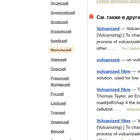
English
-
Mongolian
dictio
Грузинский
Индонезийский
См
.
также
в
друг
Испанский
Vulcanized
—
Vulcan
Итальянский
{
Vulcanizing
}.]
To
cha
Корейский
process
of
vulcanizat
other
… …
The
Collabor
Монгольский
vulcanized
—
un
·
vul
Немецкий
Польский
vulcanized
fibre
—
n
solution
,
used
for
low
Румынский,
Молдавский
Vulcanized
fibre
—
Русский
Thomas
Taylor
,
an
En
road
/
pdf
/
chap
4
the
b
Сербский
celluloid
… …
Wikipedi
Турецкий
Vulcanized
fiber
—
V
Украинский
{
Vulcanizing
}.]
To
cha
Финский
process
of
vulcanizat