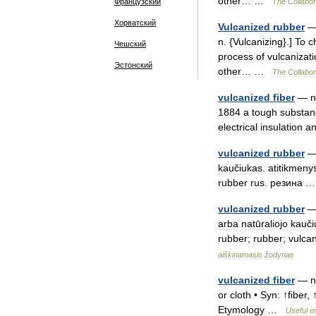
other
… …
Французский
The
Collabor
Хорватский
Vulcanized
rubber
n
. {
Vulcanizing
}.]
To
c
Чешский
process
of
vulcanizat
Эстонский
other
… …
The
Collabor
vulcanized
fiber
—
n
1884
a
tough
substan
electrical
insulation
a
vulcanized
rubber
kaučiukas
.
atitikmeny
rubber
rus
.
резина
vulcanized
rubber
arba
natūraliojo
kauči
rubber
;
rubber
;
vulca
aiškinamasis
žodynas
vulcanized
fiber
—
n
or
cloth
•
Syn:
↑
fiber
, 
Etymology
…
Useful
e