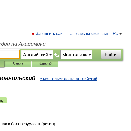
Запомнить сайт
Словарь на свой сайт
RU
едии на Академике
Найти!
Книги
Игры ⚽
монгольский
с монгольского на английский
од
алааж
боловсруулсан
(
резин
)