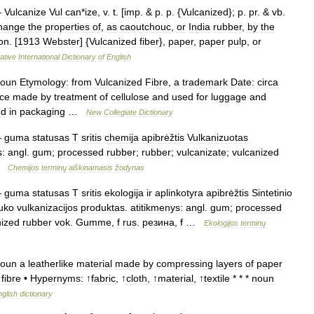
—
Vulcanize
Vul
can
*
ize
,
v
.
t
. [
imp
. &
p
.
p
. {
Vulcanized
};
p
.
pr
. &
vb
.
hange
the
properties
of
,
as
caoutchouc
,
or
India
rubber
,
by
the
ion
. [
1913
Webster
] {
Vulcanized
fiber
},
paper
,
paper
pulp
,
or
ative
International
Dictionary
of
English
oun
Etymology:
from
Vulcanized
Fibre
,
a
trademark
Date:
circa
ce
made
by
treatment
of
cellulose
and
used
for
luggage
and
nd
in
packaging
…
New
Collegiate
Dictionary
—
guma
statusas
T
sritis
chemija
apibrėžtis
Vulkanizuotas
s:
angl
.
gum
;
processed
rubber
;
rubber
;
vulcanizate
;
vulcanized
…
Chemijos
terminų
aiškinamasis
žodynas
—
guma
statusas
T
sritis
ekologija
ir
aplinkotyra
apibrėžtis
Sintetinio
uko
vulkanizacijos
produktas
.
atitikmenys:
angl
.
gum
;
processed
nized
rubber
vok
.
Gumme
,
f
rus
.
резина
,
f
…
Ekologijos
terminų
oun
a
leatherlike
material
made
by
compressing
layers
of
paper
↑
fibre
•
Hypernyms:
↑
fabric
, ↑
cloth
, ↑
material
, ↑
textile
* * *
noun
nglish
dictionary