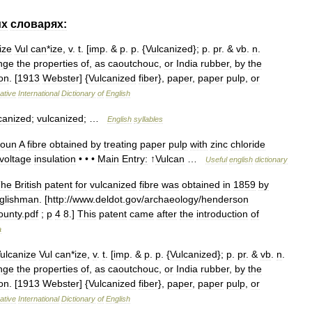
их
словарях:
ize
Vul
can
*
ize
,
v
.
t
. [
imp
. &
p
.
p
. {
Vulcanized
};
p
.
pr
. &
vb
.
n
.
nge
the
properties
of
,
as
caoutchouc
,
or
India
rubber
,
by
the
ion
. [
1913
Webster
] {
Vulcanized
fiber
},
paper
,
paper
pulp
,
or
ative
International
Dictionary
of
English
canized
;
vulcanized
; …
English
syllables
oun
A
fibre
obtained
by
treating
paper
pulp
with
zinc
chloride
voltage
insulation
• • •
Main
Entry:
↑
Vulcan
…
Useful
english
dictionary
The
British
patent
for
vulcanized
fibre
was
obtained
in
1859
by
glishman
. [
http:
//
www
.
deldot
.
gov
/
archaeology
/
henderson
ounty
.
pdf
;
p
4
8
.]
This
patent
came
after
the
introduction
of
a
ulcanize
Vul
can
*
ize
,
v
.
t
. [
imp
. &
p
.
p
. {
Vulcanized
};
p
.
pr
. &
vb
.
n
.
nge
the
properties
of
,
as
caoutchouc
,
or
India
rubber
,
by
the
ion
. [
1913
Webster
] {
Vulcanized
fiber
},
paper
,
paper
pulp
,
or
ative
International
Dictionary
of
English