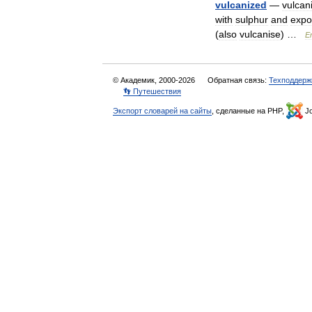
vulcanized
—
vulcan
with
sulphur
and
expo
(
also
vulcanise
) …
En
© Академик, 2000-2026
Обратная связь:
Техподдерж
👣 Путешествия
Экспорт словарей на сайты
, сделанные на PHP,
Jo