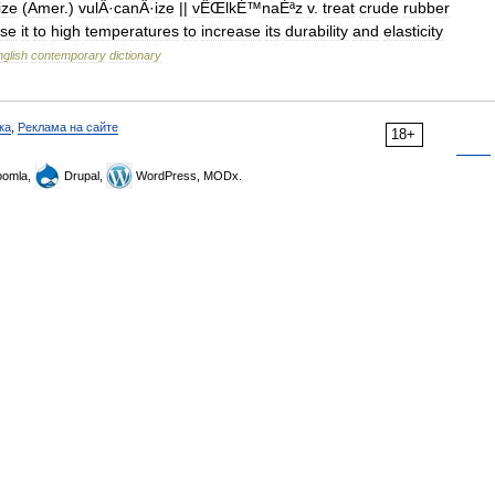
ize
(
Amer
.)
vulÂ
·
canÂ
·
ize
||
vÊŒlkÉ
™
naÉªz
v
.
treat
crude
rubber
se
it
to
high
temperatures
to
increase
its
durability
and
elasticity
glish
contemporary
dictionary
ка
,
Реклама на сайте
18+
omla,
Drupal,
WordPress, MODx.