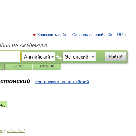
Запомнить сайт
Словарь на свой сайт
RU
едии на Академике
Найти!
Книги
Игры ⚽
эстонский
с эстонского на английский
од
ry
vulcanized
>