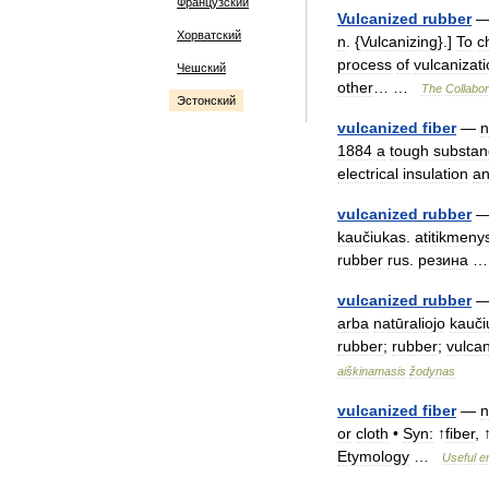
Французский
Vulcanized
rubber
Хорватский
n
. {
Vulcanizing
}.]
To
c
process
of
vulcanizat
Чешский
other
… …
The
Collabor
Эстонский
vulcanized
fiber
—
n
1884
a
tough
substan
electrical
insulation
a
vulcanized
rubber
kaučiukas
.
atitikmeny
rubber
rus
.
резина
vulcanized
rubber
arba
natūraliojo
kauči
rubber
;
rubber
;
vulca
aiškinamasis
žodynas
vulcanized
fiber
—
n
or
cloth
•
Syn:
↑
fiber
, 
Etymology
…
Useful
e