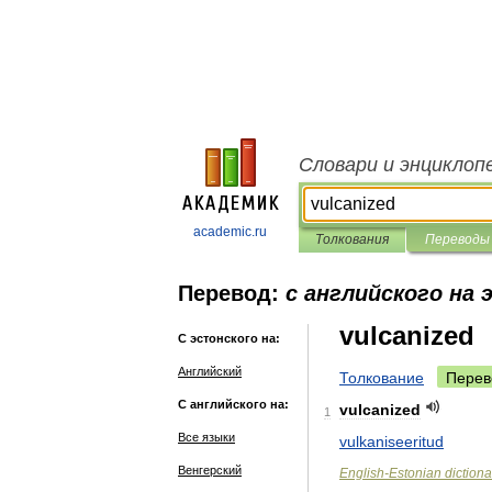
Словари и энциклоп
academic.ru
Толкования
Переводы
Перевод:
с английского на 
vulcanized
С эстонского на:
Английский
Толкование
Перев
С английского на:
vulcanized
1
Все языки
vulkaniseeritud
Венгерский
English
-
Estonian
dictiona