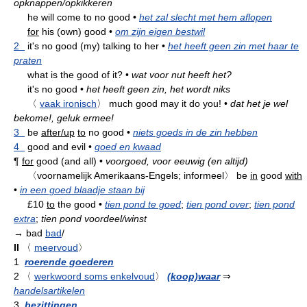
opknappen/opkikkeren
he will come to no good
•
het zal slecht met hem aflopen
for
his (own) good
•
om zijn eigen bestwil
2
it's no good (my) talking to her
•
het heeft geen zin met haar te
praten
what is the good of it?
•
wat voor nut heeft het?
it's no good
•
het heeft geen zin, het wordt niks
〈
vaak ironisch
〉
much good may it do you!
•
dat het je wel
bekome!, geluk ermee!
3
be
after/up
to
no good
•
niets goeds in de zin hebben
4
good and evil
•
goed en kwaad
¶
for
good (and all)
•
voorgoed, voor eeuwig (en altijd)
〈voornamelijk Amerikaans-Engels; informeel〉
be
in
good
with
•
in een goed blaadje staan bij
£10
to
the good
•
tien pond te goed
;
tien pond over
;
tien pond
extra
;
tien pond voordeel/winst
→ bad
bad
/
II
〈
meervoud
〉
1
roerende goederen
2
〈
werkwoord soms enkelvoud
〉
(koop)waar
⇒
handelsartikelen
3
bezittingen