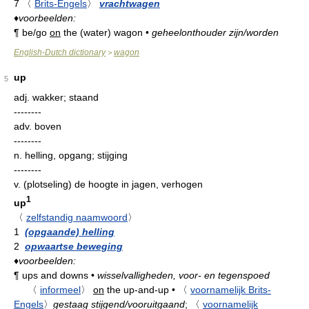
7
〈
Brits-Engels
〉
vrachtwagen
♦
voorbeelden:
¶
be/go
on
the (water) wagon
•
geheelonthouder zijn/worden
English-Dutch dictionary
wagon
>
up
5
adj.
wakker; staand
--------
adv.
boven
--------
n.
helling, opgang; stijging
--------
v.
(plotseling) de hoogte in jagen, verhogen
1
up
〈
zelfstandig naamwoord
〉
1
(opgaande) helling
2
opwaartse beweging
♦
voorbeelden:
¶
ups and downs
•
wisselvalligheden, voor- en tegenspoed
〈
informeel
〉
on
the up-and-up
•
〈
voornamelijk Brits-
Engels
〉
gestaag stijgend/vooruitgaand
;
〈
voornamelijk