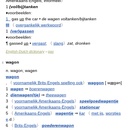
Amerikaans-Engels; informeel〉
1
(vol/bij)tanken
♦
voorbeelden:
1
gas
up
the car
•
de wagen voltanken/bijtanken
III
〈
overgankelijk werkwoord
〉
1
(ver)gassen
♦
voorbeelden:
¶
gassed
up
•
vergast
;
〈
slang
〉
zat, dronken
English-Dutch dictionary
gas
>
wagon
4
n.
wagon; wagen
wagon
,
〈
voornamelijk Brits-Engels spelling ook
〉
waggon
[
w
æ
gən
]
1
wagen
⇒
boerenwagen
2
dienwagen(tje)
⇒
theewagen
3
〈
voornamelijk Amerikaans-Engels
〉
speelgoedwagentje
4
〈
voornamelijk Amerikaans-Engels
〉
stationcar
5
〈
Amerikaans-Engels
〉
wagentje
⇒
kar
〈
met ijs
,
worstjes
e
.d.〉
6
〈
Brits-Engels
〉
goederenwagon