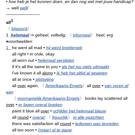
•
hoe heb je het kunnen doen, en dan nog wel met jouw handicap?
→ well
well
/
————————
3
all
〈
bijwoord
〉
1
helemaal
⇒
geheel, volledig;
〈
informeel
〉
heel, erg
♦
voorbeelden:
1
he went all mad
•
hij werd knettergek
all right
•
in orde, okay
all worn out
•
helemaal versleten
if it's all the same to you
•
als het jou niets uitmaakt
I've known it all
along
•
ik heb het altijd al geweten
all at once
•
plotseling
all
over
again,
〈
Amerikaans-Engels
〉
all
over
•
van voren af
aan
〈
voornamelijk Amerikaans-Engels
〉
books lay scattered all
over
•
er lagen overal boeken
paint it blue all
over
•
schilder het helemaal blauw
all
round
•
overal
;
〈
figuurlijk
〉
in alle opzichten
there was satisfaction all
round
•
iedereen was tevreden
all too soon
•
(maar) al te gauw