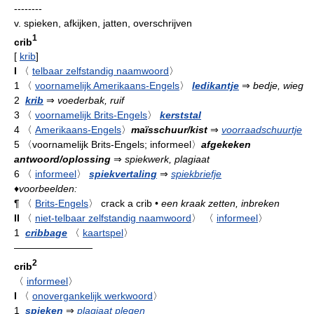
--------
v.
spieken, afkijken, jatten, overschrijven
1
crib
[
krib
]
I
〈
telbaar zelfstandig naamwoord
〉
1
〈
voornamelijk Amerikaans-Engels
〉
ledikantje
⇒
bedje, wieg
2
krib
⇒
voederbak, ruif
3
〈
voornamelijk Brits-Engels
〉
kerststal
4
〈
Amerikaans-Engels
〉
maïsschuur/kist
⇒
voorraadschuurtje
5
〈voornamelijk Brits-Engels; informeel〉
afgekeken
antwoord/oplossing
⇒
spiekwerk, plagiaat
6
〈
informeel
〉
spiekvertaling
⇒
spiekbriefje
♦
voorbeelden:
¶
〈
Brits-Engels
〉
crack a crib
•
een kraak zetten, inbreken
II
〈
niet-telbaar zelfstandig naamwoord
〉
〈
informeel
〉
1
cribbage
〈
kaartspel
〉
————————
2
crib
〈
informeel
〉
I
〈
onovergankelijk werkwoord
〉
1
spieken
⇒
plagiaat plegen