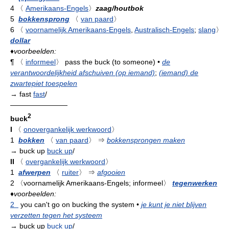
4
〈
Amerikaans-Engels
〉
zaag/houtbok
5
bokkensprong
〈
van paard
〉
6
〈
voornamelijk Amerikaans-Engels
,
Australisch-Engels
;
slang
〉
dollar
♦
voorbeelden:
¶
〈
informeel
〉
pass the buck (to someone)
•
de
verantwoordelijkheid afschuiven (op iemand)
;
(iemand) de
zwartepiet toespelen
→ fast
fast
/
————————
2
buck
I
〈
onovergankelijk werkwoord
〉
1
bokken
〈
van paard
〉
⇒
bokkensprongen maken
→ buck up
buck up
/
II
〈
overgankelijk werkwoord
〉
1
afwerpen
〈
ruiter
〉
⇒
afgooien
2
〈voornamelijk Amerikaans-Engels; informeel〉
tegenwerken
♦
voorbeelden:
2
you can't go on bucking the system
•
je kunt je niet blijven
verzetten tegen het systeem
→ buck up
buck up
/