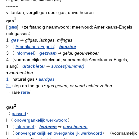
--------
v.
tanken; vergiftigen door gas; ouwe hoeren
1
gas
[
gæs
]
〈zelfstandig naamwoord; meervoud: Amerikaans-Engels
ook gasses〉
1
gas
⇒
gifgas, lachgas, mijngas
2
〈
Amerikaans-Engels
〉
benzine
3
〈
informeel
〉
gezwam
⇒
gelul, geouwehoer
4
〈voornamelijk enkelvoud; voornamelijk Amerikaans-Engels;
slang〉
uitschieter
⇒
succes(nummer)
♦
voorbeelden:
1
natural gas
•
aardgas
2
step on the gas
•
gas geven, er vaart achter zetten
→ rare
rare
/
————————
2
gas
〈
gassed
〉
I
〈
onovergankelijk werkwoord
〉
1
〈
informeel
〉
leuteren
⇒
ouwehoeren
II
〈
onovergankelijk en overgankelijk werkwoord
〉
〈voornamelijk