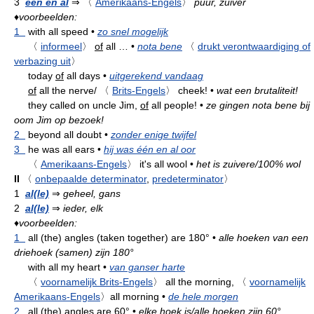
3
één en al
⇒
〈
Amerikaans-Engels
〉
puur, zuiver
♦
voorbeelden:
1
with all speed
•
zo snel mogelijk
〈
informeel
〉
of
all …
•
nota bene
〈
drukt verontwaardiging of
verbazing uit
〉
today
of
all days
•
uitgerekend vandaag
of
all the nerve/
〈
Brits-Engels
〉
cheek!
•
wat een brutaliteit!
they called on uncle Jim,
of
all people!
•
ze gingen nota bene bij
oom Jim op bezoek!
2
beyond all doubt
•
zonder enige twijfel
3
he was all ears
•
hij was één en al oor
〈
Amerikaans-Engels
〉
it's all wool
•
het is zuivere/100% wol
II
〈
onbepaalde determinator
,
predeterminator
〉
1
al(le)
⇒
geheel, gans
2
al(le)
⇒
ieder, elk
♦
voorbeelden:
1
all (the) angles (taken together) are 180°
•
alle hoeken van een
driehoek (samen) zijn 180°
with all my heart
•
van ganser harte
〈
voornamelijk Brits-Engels
〉
all the morning,
〈
voornamelijk
Amerikaans-Engels
〉
all morning
•
de hele morgen
2
all (the) angles are 60°
•
elke hoek is/alle hoeken zijn 60°