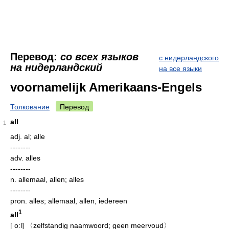
Перевод:
со всех языков
с нидерландского
на нидерландский
на все языки
voornamelijk Amerikaans-Engels
Толкование
Перевод
all
1
adj.
al; alle
--------
adv.
alles
--------
n.
allemaal, allen; alles
--------
pron.
alles; allemaal, allen, iedereen
1
all
[
o:l
]
〈zelfstandig naamwoord; geen meervoud〉