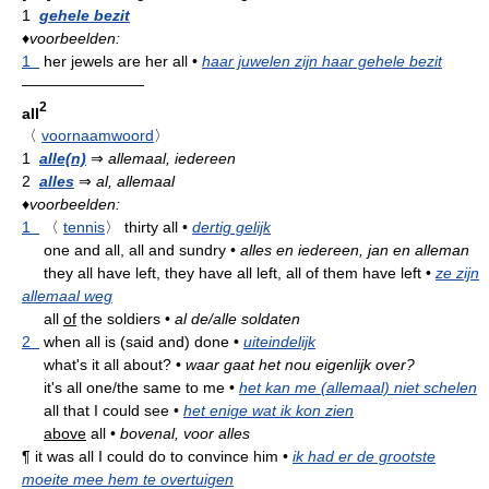
1
gehele bezit
♦
voorbeelden:
1
her jewels are her all
•
haar juwelen zijn haar gehele bezit
————————
2
all
〈
voornaamwoord
〉
1
alle(n)
⇒
allemaal, iedereen
2
alles
⇒
al, allemaal
♦
voorbeelden:
1
〈
tennis
〉
thirty all
•
dertig gelijk
one and all, all and sundry
•
alles en iedereen, jan en alleman
they all have left, they have all left, all of them have left
•
ze zijn
allemaal weg
all
of
the soldiers
•
al de/alle soldaten
2
when all is (said and) done
•
uiteindelijk
what's it all about?
•
waar gaat het nou eigenlijk over?
it's all one/the same to me
•
het kan me (allemaal) niet schelen
all that I could see
•
het enige wat ik kon zien
above
all
•
bovenal, voor alles
¶
it was all I could do to convince him
•
ik had er de grootste
moeite mee hem te overtuigen