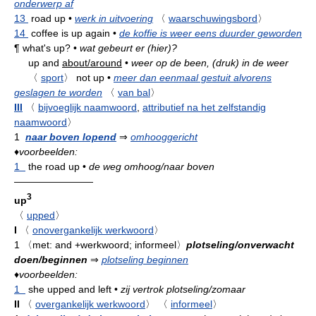
onderwerp af
13
road up
•
werk in uitvoering
〈
waarschuwingsbord
〉
14
coffee is up again
•
de koffie is weer eens duurder geworden
¶
what's up?
•
wat gebeurt er (hier)?
up and
about/around
•
weer op de been, (druk) in de weer
〈
sport
〉
not up
•
meer dan eenmaal gestuit alvorens
geslagen te worden
〈
van bal
〉
III
〈
bijvoeglijk naamwoord
,
attributief na het zelfstandig
naamwoord
〉
1
naar boven lopend
⇒
omhooggericht
♦
voorbeelden:
1
the road up
•
de weg omhoog/naar boven
————————
3
up
〈
upped
〉
I
〈
onovergankelijk werkwoord
〉
1
〈met: and +werkwoord; informeel〉
plotseling/onverwacht
doen/beginnen
⇒
plotseling beginnen
♦
voorbeelden:
1
she upped and left
•
zij vertrok plotseling/zomaar
II
〈
overgankelijk werkwoord
〉
〈
informeel
〉