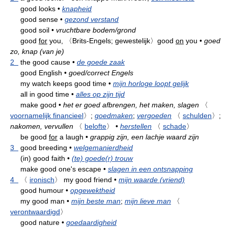
good looks
•
knapheid
good sense
•
gezond verstand
good soil
•
vruchtbare bodem/grond
good
for
you,
〈Brits-Engels; gewestelijk〉
good
on
you
•
goed
zo, knap (van je)
2
the good cause
•
de goede zaak
good English
•
goed/correct Engels
my watch keeps good time
•
mijn horloge loopt gelijk
all in good time
•
alles op zijn tijd
make good
•
het er goed afbrengen, het maken, slagen
〈
voornamelijk financieel
〉
;
goedmaken
;
vergoeden
〈
schulden
〉
;
nakomen, vervullen
〈
belofte
〉
•
herstellen
〈
schade
〉
be good
for
a laugh
•
grappig zijn, een lachje waard zijn
3
good breeding
•
welgemanierdheid
(in) good faith
•
(te) goede(r) trouw
make good one's escape
•
slagen in een ontsnapping
4
〈
ironisch
〉
my good friend
•
mijn waarde (vriend)
good humour
•
opgewektheid
my good man
•
mijn beste man
;
mijn lieve man
〈
verontwaardigd
〉
good nature
•
goedaardigheid