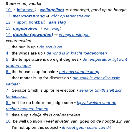
9
om
⇒
op, voorbij
10
〈
informeel
〉
welingelicht
⇒
onderlegd, goed op de hoogte
11
met voorsprong
⇒
vóór op tegenstrever
12
〈
sport
,
honkbal
〉
aan slag
13
opgebroken
〈
van weg
〉
14
duurder (geworden)
⇒
in prijs gestegen
♦
voorbeelden:
1
the sun is up
•
de zon is op
4
the winds are up
•
de wind is in kracht toegenomen
5
the temperature is up eight degrees
•
de temperatuur ligt acht
graden hoger
6
the house is up for sale
•
het huis staat te koop
that matter is up for discussion
•
die zaak is voor discussie
vatbaar
7
Senator Smith is up for re-election
•
senator Smith stelt zich
herkiesbaar
8
he'll be up before the judge soon
•
hij zal weldra voor de
rechter moeten komen
9
time's up
•
de/je tijd is om/verstreken
10
be well up
in/on
•
veel afweten van, goed op de hoogte zijn van
I'm not up
on
this subject
•
ik weet geen snars van dit