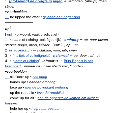
1
(plotseling) de hoogte in jagen
⇒
verhogen, (abrupt) doen
stijgen
♦
voorbeelden:
1
he upped the offer
•
hij deed een hoger bod
————————
4
up
[
up
]
〈bijwoord; vaak predicatief〉
1
〈plaats of richting; ook figuurlijk〉
omhoog
⇒
op, naar boven,
sterker, hoger, meer, verder
〈enz.〉
, op-, uit-
2
te voorschijn
⇒
zichtbaar, voor, uit-, over-
3
〈
finaliteit of volledigheid
〉
helemaal
⇒
op, door-, af-, uit-
4
〈
plaats of richting
〉
in/naar
⇒
〈
Brits-Engels in het
bijzonder
〉
in/naar de universiteit(sstad)/Londen
♦
voorbeelden:
1
six floors up
•
zes hoog
hands up!
•
handen omhoog!
face up
•
met de bovenkant omhoog
up the republic
•
leve de republiek
come up for air
•
aan de oppervlakte komen om lucht te
happen
help her up
•
help haar opstaan