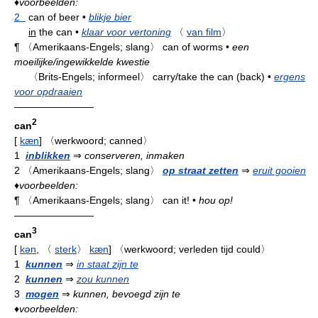
♦
voorbeelden:
2
can of beer
•
blikje bier
in
the can
•
klaar voor vertoning
〈
van film
〉
¶
〈Amerikaans-Engels; slang〉
can of worms
•
een
moeilijke/ingewikkelde kwestie
〈Brits-Engels; informeel〉
carry/take the can (back)
•
ergens
voor opdraaien
————————
2
can
[
kæn
]
〈werkwoord; canned〉
1
inblikken
⇒
conserveren, inmaken
2
〈Amerikaans-Engels; slang〉
op straat zetten
⇒
eruit gooien
♦
voorbeelden:
¶
〈Amerikaans-Engels; slang〉
can it!
•
hou op!
————————
3
can
[
kən
,
〈
sterk
〉
kæn
]
〈werkwoord; verleden tijd could〉
1
kunnen
⇒
in staat zijn te
2
kunnen
⇒
zou kunnen
3
mogen
⇒
kunnen, bevoegd zijn te
♦
voorbeelden: