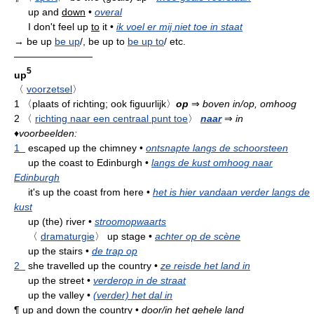
up and
down
•
overal
I don't feel up
to
it
•
ik voel er mij niet toe in staat
→ be up
be up
/, be up to
be up to
/ etc.
————————
5
up
〈
voorzetsel
〉
1
〈plaats of richting; ook figuurlijk〉
op
⇒
boven in/op, omhoog
2
〈
richting naar een centraal punt toe
〉
naar
⇒
in
♦
voorbeelden:
1
escaped up the chimney
•
ontsnapte langs de schoorsteen
up the coast to Edinburgh
•
langs de kust omhoog naar
Edinburgh
it's up the coast from here
•
het is hier vandaan verder langs de
kust
up (the) river
•
stroomopwaarts
〈
dramaturgie
〉
up stage
•
achter op de scène
up the stairs
•
de trap op
2
she travelled up the country
•
ze reisde het land in
up the street
•
verderop in de straat
up the valley
•
(verder) het dal in
¶
up and
down
the country
•
door/in het gehele land