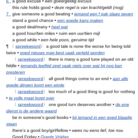
6
a good excuse
•
een goed/geldig excuus
this rule holds good
•
deze regel is van kracht/geldt (nog)
7
give someone a good beating
•
iemand een f pak slaag geven
stand a good chance
•
een goede kans maken
a good deal/many
•
heel wat
a good hour/ten miles
•
ruim een uur/tien mijl
a good while
•
een hele poos, geruime tijd
¶
〈
spreekwoord
〉
a good tale is none the worse for being told
twice
•
goed nieuws mag best vaak verteld worden
〈
spreekwoord
〉
there is many a good tune played on an old
fiddle
•
iemands leeftijd zegt vaak niets over wat hij nog kan
presteren
〈
spreekwoord
〉
all good things come to an end
•
aan alle
goede dingen komt een einde
〈
spreekwoord
〉
too much of a good thing is good for nothing
•
te volle maat loopt over
〈
spreekwoord
〉
one good turn deserves another
•
de ene
dienst is de andere waard
be in someone's good books
•
bij iemand in een goed blaadje
staan
there's a good boy/girl/fellow
•
wees nu eens lief, toe nou
Good Friday
•
Goede Vrijdag