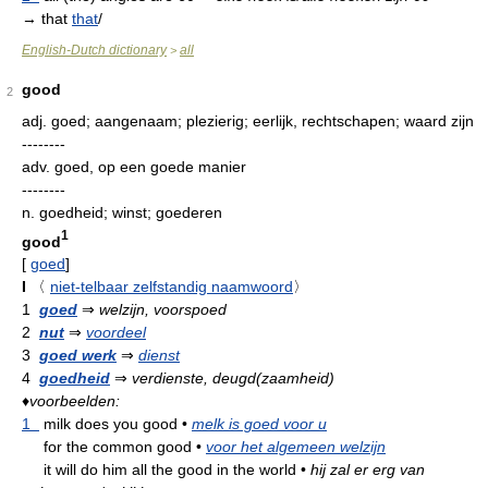
→ that
that
/
English-Dutch dictionary
all
>
good
2
adj.
goed; aangenaam; plezierig; eerlijk, rechtschapen; waard zijn
--------
adv.
goed, op een goede manier
--------
n.
goedheid; winst; goederen
1
good
[
goed
]
I
〈
niet-telbaar zelfstandig naamwoord
〉
1
goed
⇒
welzijn, voorspoed
2
nut
⇒
voordeel
3
goed werk
⇒
dienst
4
goedheid
⇒
verdienste, deugd(zaamheid)
♦
voorbeelden:
1
milk does you good
•
melk is goed voor u
for the common good
•
voor het algemeen welzijn
it will do him all the good in the world
•
hij zal er erg van