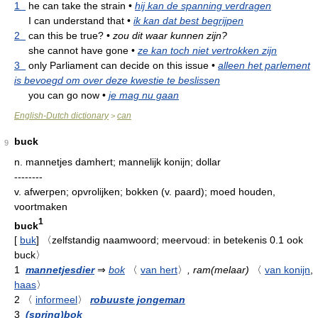
1
he can take the strain
•
hij kan de spanning verdragen
I can understand that
•
ik kan dat best begrijpen
2
can this be true?
•
zou dit waar kunnen zijn?
she cannot have gone
•
ze kan toch niet vertrokken zijn
3
only Parliament can decide on this issue
•
alleen het parlement
is bevoegd om over deze kwestie te beslissen
you can go now
•
je mag nu gaan
English-Dutch dictionary
can
>
buck
9
n.
mannetjes damhert; mannelijk konijn; dollar
--------
v.
afwerpen; opvrolijken; bokken (v. paard); moed houden,
voortmaken
1
buck
[
buk
]
〈zelfstandig naamwoord; meervoud: in betekenis 0.1 ook
buck〉
1
mannetjesdier
⇒
bok
〈
van hert
〉
, ram(melaar)
〈
van konijn
,
haas
〉
2
〈
informeel
〉
robuuste jongeman
3
(spring)bok