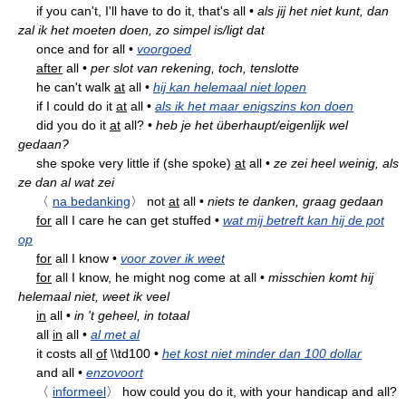
if you can't, I'll have to do it, that's all
•
als jij het niet kunt, dan
zal ik het moeten doen, zo simpel is/ligt dat
once and for all
•
voorgoed
after
all
•
per slot van rekening, toch, tenslotte
he can't walk
at
all
•
hij kan helemaal niet lopen
if I could do it
at
all
•
als ik het maar enigszins kon doen
did you do it
at
all?
•
heb je het überhaupt/eigenlijk wel
gedaan?
she spoke very little if (she spoke)
at
all
•
ze zei heel weinig, als
ze dan al wat zei
〈
na bedanking
〉
not
at
all
•
niets te danken, graag gedaan
for
all I care he can get stuffed
•
wat mij betreft kan hij de pot
op
for
all I know
•
voor zover ik weet
for
all I know, he might nog come at all
•
misschien komt hij
helemaal niet, weet ik veel
in
all
•
in 't geheel, in totaal
all
in
all
•
al met al
it costs all
of
\\td100
•
het kost niet minder dan 100 dollar
and all
•
enzovoort
〈
informeel
〉
how could you do it, with your handicap and all?