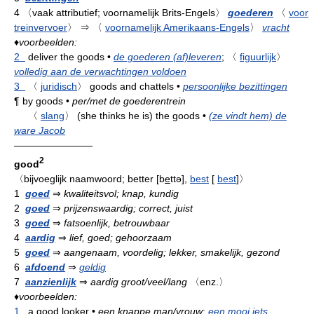
4
〈vaak attributief; voornamelijk Brits-Engels〉
goederen
〈
voor
treinvervoer
〉
⇒
〈
voornamelijk Amerikaans-Engels
〉
vracht
♦
voorbeelden:
2
deliver the goods
•
de goederen (af)leveren
;
〈
figuurlijk
〉
volledig aan de verwachtingen voldoen
3
〈
juridisch
〉
goods and chattels
•
persoonlijke bezittingen
¶
by goods
•
per/met de goederentrein
〈
slang
〉
(she thinks he is) the goods
•
(ze vindt hem) de
ware Jacob
————————
2
good
〈bijvoeglijk naamwoord; better
[
b
e
ttə
],
best
[
best
]
〉
1
goed
⇒
kwaliteitsvol; knap, kundig
2
goed
⇒
prijzenswaardig; correct, juist
3
goed
⇒
fatsoenlijk, betrouwbaar
4
aardig
⇒
lief, goed; gehoorzaam
5
goed
⇒
aangenaam, voordelig; lekker, smakelijk, gezond
6
afdoend
⇒
geldig
7
aanzienlijk
⇒
aardig groot/veel/lang
〈enz.〉
♦
voorbeelden:
1
a good looker
•
een knappe man/vrouw
;
een mooi iets