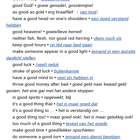
good God!
•
goeie genade!, gossiemijne!
as good as gold
•
erg braaf/lief
〈
van kind
〉
have a good head on one's shoulders
•
een goed verstand
hebben
good heavens!
•
goeie/lieve hemel!
neither fish, flesh, nor good red herring
•
vlees noch vis
keep good hours
•
op tijd naar bed gaan
make someone appear in a good light
•
iemand in een gunstig
daglicht stellen
good luck
•
(veel) geluk
stroke of good luck
•
buitenkansje
have a good mind to
•
veel zin hebben in
throw good money after bad
•
goed geld naar kwaad geld
gooien, het ene gat met het andere stoppen
in good spirits
•
opgewekt, blij
it's a good thing that
•
het is maar goed dat
it's a good thing to …
•
het is verstandig om …
a good thing too!
•
maar goed ook!, het is maar gelukkig ook!
too much of a good thing
•
teveel van het goede
make good time
•
goed/lekker opschieten
do someone a good turn
•
iemand een dienst bewijzen