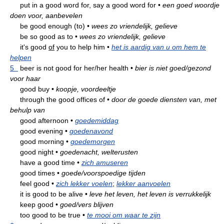
put in a good word for, say a good word for
•
een goed woordje
doen voor, aanbevelen
be good enough (to)
•
wees zo vriendelijk, gelieve
be so good as to
•
wees zo vriendelijk, gelieve
it's good
of
you to help him
•
het is aardig van u om hem te
helpen
5
beer is not good for her/her health
•
bier is niet goed/gezond
voor haar
good buy
•
koopje, voordeeltje
through the good offices of
•
door de goede diensten van, met
behulp van
good afternoon
•
goedemiddag
good evening
•
goedenavond
good morning
•
goedemorgen
good night
•
goedenacht, welterusten
have a good time
•
zich amuseren
good times
•
goede/voorspoedige tijden
feel good
•
zich lekker voelen
;
lekker aanvoelen
it is good to be alive
•
leve het leven, het leven is verrukkelijk
keep good
•
goed/vers blijven
too good to be true
•
te mooi om waar te zijn