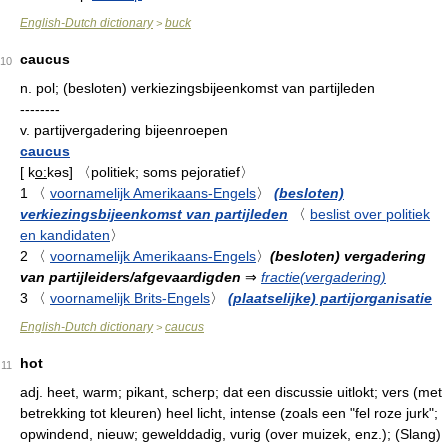
English-Dutch dictionary
buck
>
caucus
10
n.
pol; (besloten) verkiezingsbijeenkomst van partijleden
--------
v.
partijvergadering bijeenroepen
caucus
[
k
o:
kəs
]
〈politiek; soms pejoratief〉
1
〈
voornamelijk Amerikaans-Engels
〉
(besloten)
verkiezingsbijeenkomst van partijleden
〈
beslist over politiek
en kandidaten
〉
2
〈
voornamelijk Amerikaans-Engels
〉
(besloten) vergadering
van partijleiders/afgevaardigden
⇒
fractie(vergadering)
3
〈
voornamelijk Brits-Engels
〉
(plaatselijke) partijorganisatie
English-Dutch dictionary
caucus
>
hot
11
adj.
heet, warm; pikant, scherp; dat een discussie uitlokt; vers (met
betrekking tot kleuren) heel licht, intense (zoals een "fel roze jurk";
opwindend, nieuw; gewelddadig, vurig (over muizek, enz.); (Slang)