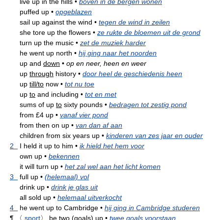
live up in the hills
•
boven in de bergen wonen
puffed up
•
opgeblazen
sail up against the wind
•
tegen de wind in zeilen
she tore up the flowers
•
ze rukte de bloemen uit de grond
turn up the music
•
zet de muziek harder
he went up north
•
hij ging naar het noorden
up and
down
•
op en neer, heen en weer
up
through
history
•
door heel de geschiedenis heen
up
till/to
now
•
tot nu toe
up
to
and including
•
tot en met
sums of up
to
sixty pounds
•
bedragen tot zestig pond
from £4 up
•
vanaf vier pond
from then on up
•
van dan af aan
children from six years up
•
kinderen van zes jaar en ouder
2
I held it up to him
•
ik hield het hem voor
own up
•
bekennen
it will turn up
•
het zal wel aan het licht komen
3
full up
•
(helemaal) vol
drink up
•
drink je glas uit
all sold up
•
helemaal uitverkocht
4
he went up to Cambridge
•
hij ging in Cambridge studeren
¶
〈
sport
〉
be two (goals) up
•
twee goals voorstaan