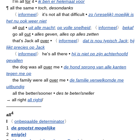
I'm all
for
it
•
ik ben er helemaal voor
¶
all the same
•
toch, desondanks
〈
informeel
〉
it's not all that difficult
•
zo (vreselijk) moeilijk is
het nu ook weer niet
all
out
•
uit alle macht
;
op volle snelheid
;
〈
informeel
〉
bekaf
go all
out
•
alles geven, alles op alles zetten
that's Jack all
over
•
〈
informeel
〉
dat is nou typisch Jack
;
hij
lijkt precies op Jack
〈
informeel
〉
he's all there
•
hij is niet op zijn achterhoofd
gevallen
the dog was all
over
me
•
de hond sprong van alle kanten
tegen me op
the family were all
over
me
•
de familie verwelkomde me
uitbundig
all the better/sooner
•
des te beter/sneller
→ all right
all right
/
————————
4
all
I
〈
onbepaalde determinator
〉
1
de grootst mogelijke
2
enig(e)