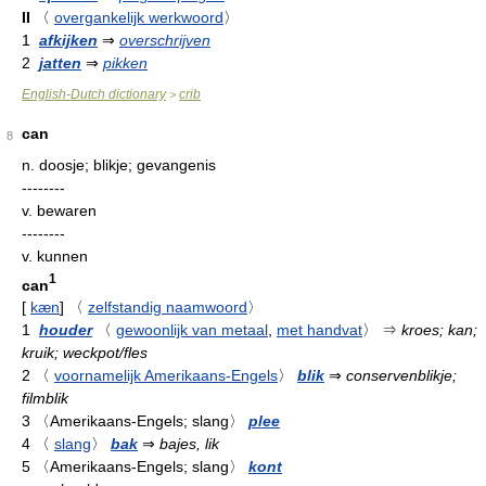
II
〈
overgankelijk werkwoord
〉
1
afkijken
⇒
overschrijven
2
jatten
⇒
pikken
English-Dutch dictionary
crib
>
can
8
n.
doosje; blikje; gevangenis
--------
v.
bewaren
--------
v.
kunnen
1
can
[
kæn
]
〈
zelfstandig naamwoord
〉
1
houder
〈
gewoonlijk van metaal
,
met handvat
〉
⇒
kroes; kan;
kruik; weckpot/fles
2
〈
voornamelijk Amerikaans-Engels
〉
blik
⇒
conservenblikje;
filmblik
3
〈Amerikaans-Engels; slang〉
plee
4
〈
slang
〉
bak
⇒
bajes, lik
5
〈Amerikaans-Engels; slang〉
kont