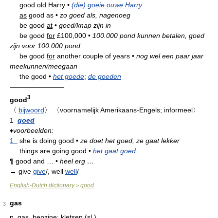
good old Harry
•
(die) goeie ouwe Harry
as
good as
•
zo goed als, nagenoeg
be good
at
•
goed/knap zijn in
be good
for
£100,000
•
100.000 pond kunnen betalen, goed
zijn voor 100.000 pond
be good
for
another couple of years
•
nog wel een paar jaar
meekunnen/meegaan
the good
•
het goede
;
de goeden
————————
3
good
〈
bijwoord
〉
〈voornamelijk Amerikaans-Engels; informeel〉
1
goed
♦
voorbeelden:
1
she is doing good
•
ze doet het goed, ze gaat lekker
things are going good
•
het gaat goed
¶
good and …
•
heel erg …
→ give
give
/, well
well
/
English-Dutch dictionary
good
>
gas
3
n.
gas, benzine; kletsen (sl.)