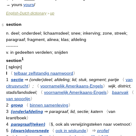
→ yours
yours
/
English-Dutch dictionary
up
>
section
6
n.
deel; onderdeel; lichaamsdeel; snee; inkerving; zone, streek;
paragraaf; fragment, alinea; klas; afdeling
--------
v.
in gedeelten verdelen; snijden
1
section
[
s
e
ksjn
]
I
〈
telbaar zelfstandig naamwoord
〉
1
sectie
⇒
(onder)deel; afdeling; lid; stuk, segment; partje
〈
van
citrusvrucht
〉
;
〈
voornamelijk Amerikaans-Engels
〉
wijk, district,
stads/landsdeel;
〈
voornamelijk Amerikaans-Engels
〉
baanvak
〈
van spoorlijn
〉
2
groep
〈
binnen samenleving
〉
3
(onder)afdeling
⇒
paragraaf, lid, sectie; katern
〈van
krant/boek〉
4
paragraaf(teken)
〈§, ook als verwijzingsteken naar voetnoot〉
5
(dwars)doorsnede
〈
ook in wiskunde
〉
⇒
profiel