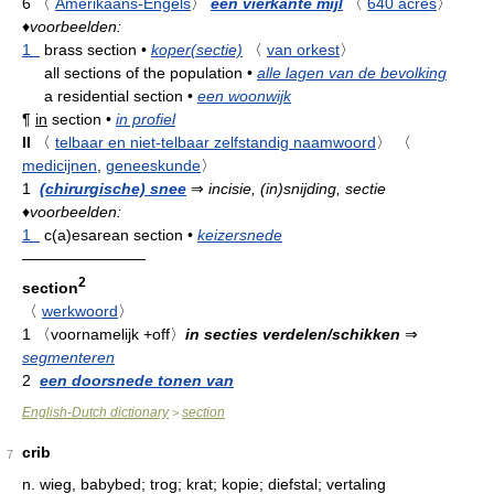
6
〈
Amerikaans-Engels
〉
een vierkante mijl
〈
640 acres
〉
♦
voorbeelden:
1
brass section
•
koper(sectie)
〈
van orkest
〉
all sections of the population
•
alle lagen van de bevolking
a residential section
•
een woonwijk
¶
in
section
•
in profiel
II
〈
telbaar en niet-telbaar zelfstandig naamwoord
〉
〈
medicijnen
,
geneeskunde
〉
1
(chirurgische) snee
⇒
incisie, (in)snijding, sectie
♦
voorbeelden:
1
c(a)esarean section
•
keizersnede
————————
2
section
〈
werkwoord
〉
1
〈voornamelijk +off〉
in secties verdelen/schikken
⇒
segmenteren
2
een doorsnede tonen van
English-Dutch dictionary
section
>
crib
7
n.
wieg, babybed; trog; krat; kopie; diefstal; vertaling