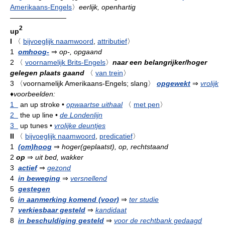
Amerikaans-Engels
〉
eerlijk, openhartig
————————
2
up
I
〈
bijvoeglijk naamwoord
,
attributief
〉
1
omhoog-
⇒
op-, opgaand
2
〈
voornamelijk Brits-Engels
〉
naar een belangrijker/hoger
gelegen plaats gaand
〈
van trein
〉
3
〈voornamelijk Amerikaans-Engels; slang〉
opgewekt
⇒
vrolijk
♦
voorbeelden:
1
an up stroke
•
opwaartse uithaal
〈
met pen
〉
2
the up line
•
de Londenlijn
3
up tunes
•
vrolijke deuntjes
II
〈
bijvoeglijk naamwoord
,
predicatief
〉
1
(om)hoog
⇒
hoger(geplaatst), op, rechtstaand
2
op
⇒
uit bed, wakker
3
actief
⇒
gezond
4
in beweging
⇒
versnellend
5
gestegen
6
in aanmerking komend (voor)
⇒
ter studie
7
verkiesbaar gesteld
⇒
kandidaat
8
in beschuldiging gesteld
⇒
voor de rechtbank gedaagd