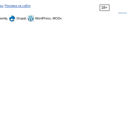
ка
,
Реклама на сайте
18+
omla,
Drupal,
WordPress, MODx.