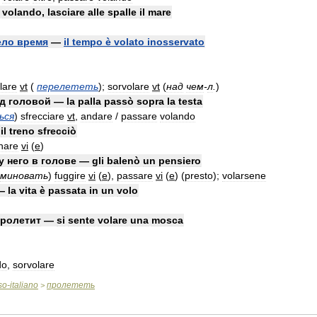
—
volando
,
lasciare
alle
spalle
il
mare
ело
время
—
il
tempo
è
volato
inosservato
lare
vt
(
перелететь
)
;
sorvolare
vt
(
над
чем
-
л
.
)
д
головой
—
la
palla
passò
sopra
la
testa
ься
)
sfrecciare
vt
,
andare
/
passare
volando
—
il
treno
sfrecciò
nare
vi
(
e
)
у
него
в
голове
—
gli
balenò
un
pensiero
миновать
)
fuggire
vi
(
e
)
,
passare
vi
(
e
)
(
presto
);
volarsene
—
la
vita
è
passata
in
un
volo
пролетит
—
si
sente
volare
una
mosca
do
,
sorvolare
so
-
italiano
пролететь
>