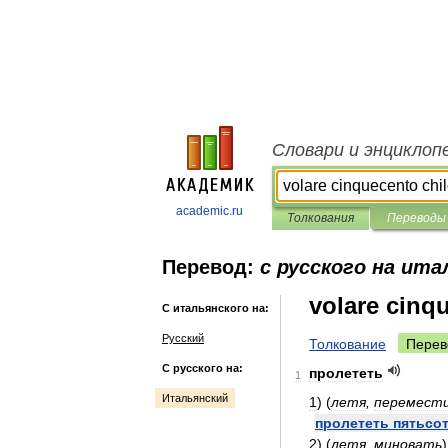
Словари и энциклоп
academic.ru
Толкования
Переводы
Перевод:
с русского на ита
volare cinq
С итальянского на:
Русский
Толкование
Перев
С русского на:
пролететь
1
Итальянский
1
)
(
летя
,
перемест
пролететь
пятьсо
2
)
(
летя
,
миновать
)