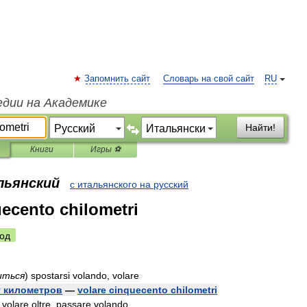
Запомнить сайт
Словарь на свой сайт
RU
едии на Академике
Найти!
Книги
Игры ⚽
льянский
с итальянского на русский
uecento chilometri
од
иться
)
spostarsi
volando
,
volare
т
километров
—
volare
cinquecento
chilometri
volare
oltre
,
passare
volando