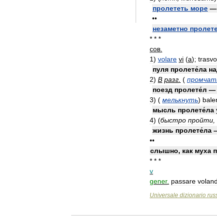
пролететь
море
••
незаметно
пролет
* * *
сов
.
1
)
volare
vi
(
a
)
;
trasvo
пуля
пролете́ла
на
2
)
В
разг
.
(
промчат
поезд
пролете́л
3
)
(
мелькнуть
)
bale
мысль
пролете́ла
4
)
(
быстро
пройти
,
жизнь
пролете́ла
••
слышно
,
как
муха
* * *
v
gener
.
passare
volan
Universale
dizionario
rus