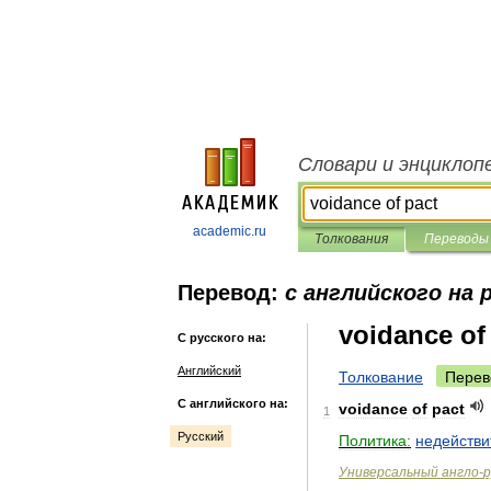
Словари и энциклоп
academic.ru
Толкования
Переводы
Перевод:
с английского на 
voidance of
С русского на:
Английский
Толкование
Перев
С английского на:
voidance
of
pact
1
Русский
Политика:
недействи
Универсальный
англо
-
р