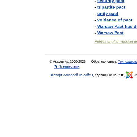
-
security
pact
-
tripartite
pact
-
unity
pact
-
voidance
of
pact
-
Warsaw
Pact
has
d
-
Warsaw
Pact
Politics
english
-
russian
d
© Академик, 2000-2026
Обратная связь:
Техподдерж
👣 Путешествия
Экспорт словарей на сайты
, сделанные на PHP,
Jo