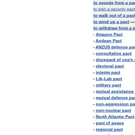
to
secede
from
a
pa
to
sign
a
security
pact
to
walk
out
of
a
pac
to
wind
up
a
pact
to
withdraw
from
a
-
Amazon
Pact
-
Andean
Pact
-
ANZUS
defence
pa
-
consultative
pact
-
disregard
of
one
'
s
-
electoral
pact
-
interim
pact
-
Lib
-
Lab
pact
-
military
pact
-
mutual
assistance
-
mutual
defence
pa
-
non
-
aggression
pa
-
non
-
nuclear
pact
-
North
Atlantic
Pact
-
pact
of
peace
-
regional
pact