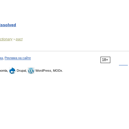
issolved
ictionary
pact
>
ка
,
Реклама на сайте
18+
omla,
Drupal,
WordPress, MODx.