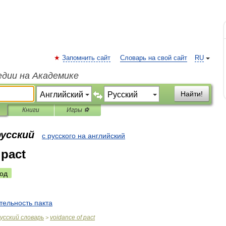
Запомнить сайт
Словарь на свой сайт
RU
едии на Академике
Найти!
Книги
Игры ⚽
русский
с русского на английский
 pact
од
тельность
пакта
усский
словарь
voidance
of
pact
>