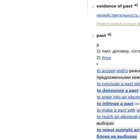
voidance
of
pact
2
недействительность
Politics
english
-
russian
d
pact
3
n
1
)
пакт
,
договор
,
сог
2
)
блок
•
to
accept
smb
'
s
peac
предложенными
кем
to
conclude
a
pact
wi
to
denounce
a
pact
to
enter
into
an
electo
to
infringe
a
pact
to
make
a
pact
with
s
to
reach
an
electoral
выборах
to
reject
outright
an
блока
на
выборах