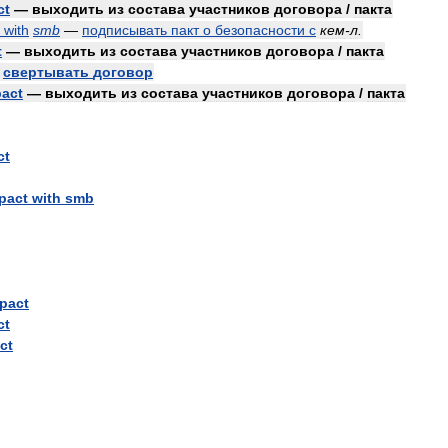
ct
—
выходить
из
состава
участников
договора
/
пакта
with
smb
—
подписывать
пакт
о
безопасности
с
кем
-
л
.
t
—
выходить
из
состава
участников
договора
/
пакта
—
свертывать
договор
pact
—
выходить
из
состава
участников
договора
/
пакта
ct
pact
with
smb
pact
ct
ct