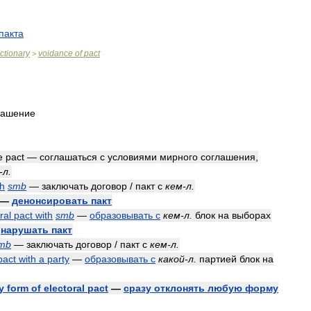
пакта
ictionary
voidance
of
pact
>
лашение
e
pact
—
соглашаться
с
условиями
мирного
соглашения
,
-
л
.
th
smb
—
заключать
договор
/
пакт
с
кем
-
л
.
—
денонсировать
пакт
ral
pact
with
smb
—
образовывать
с
кем
-
л
.
блок
на
выборах
—
нарушать
пакт
mb
—
заключать
договор
/
пакт
с
кем
-
л
.
pact
with
a
party
—
образовывать
с
какой
-
л
.
партией
блок
на
y
form
of
electoral
pact
—
сразу
отклонять
любую
форму