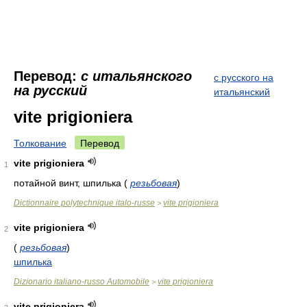
Перевод:
с итальянского
с русского на
на русский
итальянский
vite prigioniera
Толкование
Перевод
vite prigioniera
1
потайной винт, шпилька
(
резьбовая
)
Dictionnaire polytechnique italo-russe
vite prigioniera
>
vite prigioniera
2
(
резьбовая
)
шпилька
Dizionario italiano-russo Automobile
vite prigioniera
>
vite prigioniera