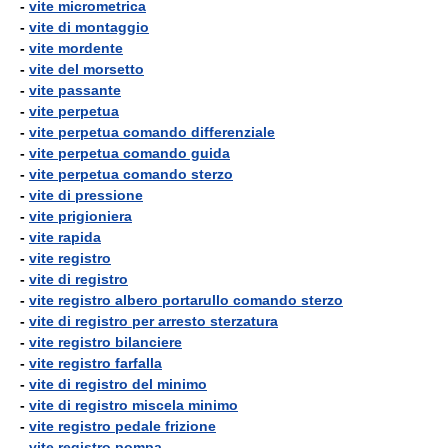
-
vite micrometrica
-
vite di montaggio
-
vite mordente
-
vite del morsetto
-
vite passante
-
vite perpetua
-
vite perpetua comando differenziale
-
vite perpetua comando guida
-
vite perpetua comando sterzo
-
vite di pressione
-
vite prigioniera
-
vite rapida
-
vite registro
-
vite di registro
-
vite registro albero portarullo comando sterzo
-
vite di registro per arresto sterzatura
-
vite registro bilanciere
-
vite registro farfalla
-
vite di registro del minimo
-
vite di registro miscela minimo
-
vite registro pedale frizione
-
vite registro pompa