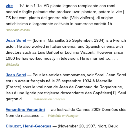
vite
— 1vì·te s.f. 1a. AD pianta legnosa rampicante con rami
nodosi e foglie palmate che produce uva: piantare, potare la vite |
TS bot.com. pianta del genere Vite (Vitis vinifera), di origine
antichissima e largamente coltivata in numerose varietà 1b.… …
Dizionario italiano
Jean Sorel
— (born in Marseille, 25 September, 1934) is a French
actor. He also worked in Italian cinema, and Spanish cinema with
directors such as Luis Buñuel or Luchino Visconti. However since
1980 he has worked mostly in television. He is married to… …
Wikipedia
Jean Sorel
— Pour les articles homonymes, voir Sorel. Jean Sorel
est un acteur français né le 25 septembre 1934 à Marseille
(France) sous le vrai nom de Jean de Combaud de Roquebrune,
issu d une lignée prestigieuse descendante des Capétiens[1]. Seul
garçon d… …
Wikipédia en Français
Venantino Venantini
— au festival de Cannes 2009 Données clés
Nom de naissance …
Wikipédia en Français
Clouzot, Henri-Georges
— (November 20, 1907, Niort, Deux