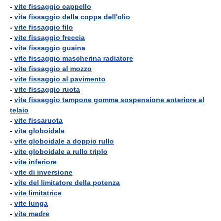
-
vite fissaggio cappello
-
vite fissaggio della coppa dell'olio
-
vite fissaggio filo
-
vite fissaggio freccia
-
vite fissaggio guaina
-
vite fissaggio mascherina radiatore
-
vite fissaggio al mozzo
-
vite fissaggio al pavimento
-
vite fissaggio ruota
-
vite fissaggio tampone gomma sospensione anteriore al
telaio
-
vite fissaruota
-
vite globoidale
-
vite globoidale a doppio rullo
-
vite globoidale a rullo triplo
-
vite inferiore
-
vite di inversione
-
vite del limitatore della potenza
-
vite limitatrice
-
vite lunga
-
vite madre