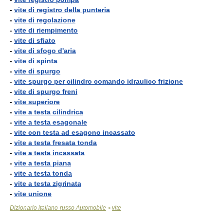
-
vite di registro della punteria
-
vite di regolazione
-
vite di riempimento
-
vite di sfiato
-
vite di sfogo d'aria
-
vite di spinta
-
vite di spurgo
-
vite spurgo per cilindro comando idraulico frizione
-
vite di spurgo freni
-
vite superiore
-
vite a testa cilindrica
-
vite a testa esagonale
-
vite con testa ad esagono incassato
-
vite a testa fresata tonda
-
vite a testa incassata
-
vite a testa piana
-
vite a testa tonda
-
vite a testa zigrinata
-
vite unione
Dizionario italiano-russo Automobile
vite
>