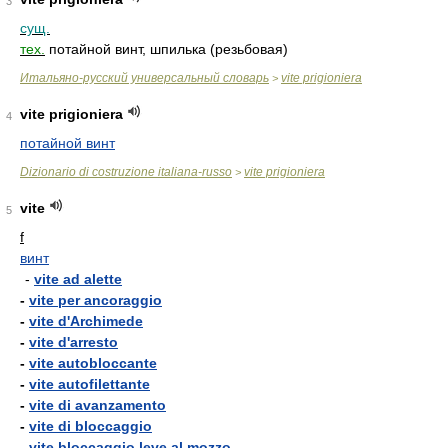
3
сущ.
тех.
потайной винт, шпилька (резьбовая)
Итальяно-русский универсальный словарь
vite prigioniera
>
vite prigioniera
4
потайной винт
Dizionario di costruzione italiana-russo
vite prigioniera
>
vite
5
f
винт
-
vite ad alette
-
vite per ancoraggio
-
vite d'Archimede
-
vite d'arresto
-
vite autobloccante
-
vite autofilettante
-
vite di avanzamento
-
vite di bloccaggio
-
vite bloccaggio leve al mozzo