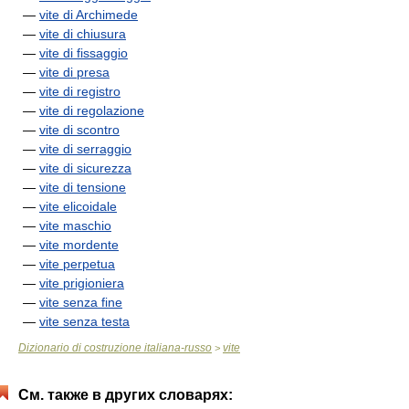
—
vite di Archimede
—
vite di chiusura
—
vite di fissaggio
—
vite di presa
—
vite di registro
—
vite di regolazione
—
vite di scontro
—
vite di serraggio
—
vite di sicurezza
—
vite di tensione
—
vite elicoidale
—
vite maschio
—
vite mordente
—
vite perpetua
—
vite prigioniera
—
vite senza fine
—
vite senza testa
Dizionario di costruzione italiana-russo
vite
>
См. также в других словарях: