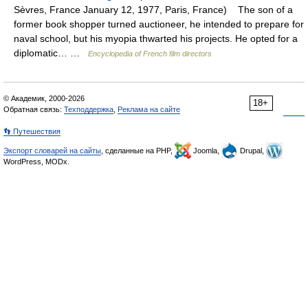
Sèvres, France January 12, 1977, Paris, France) The son of a
former book shopper turned auctioneer, he intended to prepare for
naval school, but his myo­pia thwarted his projects. He opted for a
diplomatic… …
Encyclopedia of French film directors
© Академик, 2000-2026
18+
Обратная связь:
Техподдержка
,
Реклама на сайте
👣 Путешествия
Экспорт словарей на сайты
, сделанные на PHP,
Joomla,
Drupal,
WordPress, MODx.