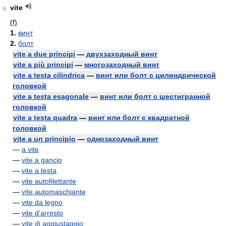
vite
6
(f)
1.
винт
2.
болт
vite a due principi
—
двухзаходный винт
vite a più principi
—
многозаходный винт
vite a testa cilindrica
—
винт или болт с цилиндрической
головкой
vite a testa esagonale
—
винт или болт с шестигранной
головкой
vite a testa quadra
—
винт или болт с квадратной
головкой
vite a un principio
—
однозаходный винт
—
a vite
—
vite a gancio
—
vite a testa
—
vite autofilettante
—
vite automaschiante
—
vite da legno
—
vite d'arresto
—
vite di aggiustaggio