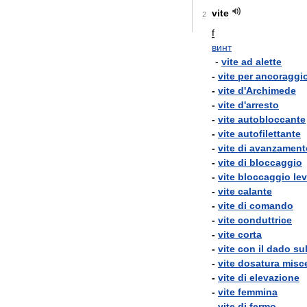
vite
2
f
винт
-
vite
ad
alette
-
vite
per
ancoraggi
-
vite
d
'
Archimede
-
vite
d
'
arresto
-
vite
autobloccante
-
vite
autofilettante
-
vite
di
avanzament
-
vite
di
bloccaggio
-
vite
bloccaggio
le
-
vite
calante
-
vite
di
comando
-
vite
conduttrice
-
vite
corta
-
vite
con
il
dado
sul
-
vite
dosatura
misc
-
vite
di
elevazione
-
vite
femmina
-
vite
di
fermo