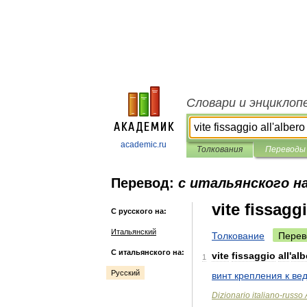
Словари и энциклоп
academic.ru
Толкования
Переводы
Перевод:
с итальянского на
vite fissagg
С русского на:
Итальянский
Толкование
Перев
С итальянского на:
vite
fissaggio
all
'
alb
1
Русский
винт
крепления
к
ве
Dizionario
italiano
-
russo