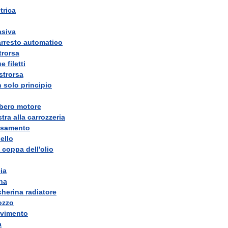
trica
asiva
arresto
automatico
trorsa
ue
filetti
strorsa
n
solo
principio
lbero
motore
stra
alla
carrozzeria
samento
ello
coppa
dell
'
olio
ia
na
herina
radiatore
ozzo
vimento
a