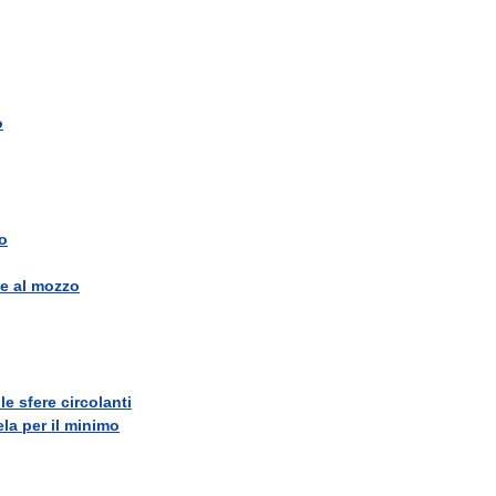
o
o
ve
al
mozzo
le
sfere
circolanti
ela
per
il
minimo