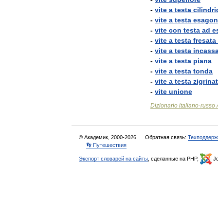
-
vite
a
testa
cilindri
-
vite
a
testa
esagon
-
vite
con
testa
ad
e
-
vite
a
testa
fresata
-
vite
a
testa
incass
-
vite
a
testa
piana
-
vite
a
testa
tonda
-
vite
a
testa
zigrina
-
vite
unione
Dizionario
italiano
-
russo
© Академик, 2000-2026
Обратная связь:
Техподдерж
👣 Путешествия
Экспорт словарей на сайты
, сделанные на PHP,
Jo