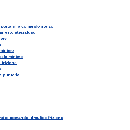
portarullo
comando
sterzo
arresto
sterzatura
iere
a
minimo
cela
minimo
e
frizione
a
a
punteria
o
indro
comando
idraulico
frizione