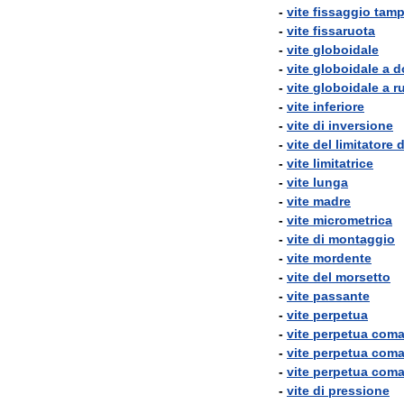
-
vite
fissaggio
tam
-
vite
fissaruota
-
vite
globoidale
-
vite
globoidale
a
d
-
vite
globoidale
a
r
-
vite
inferiore
-
vite
di
inversione
-
vite
del
limitatore
d
-
vite
limitatrice
-
vite
lunga
-
vite
madre
-
vite
micrometrica
-
vite
di
montaggio
-
vite
mordente
-
vite
del
morsetto
-
vite
passante
-
vite
perpetua
-
vite
perpetua
com
-
vite
perpetua
com
-
vite
perpetua
com
-
vite
di
pressione