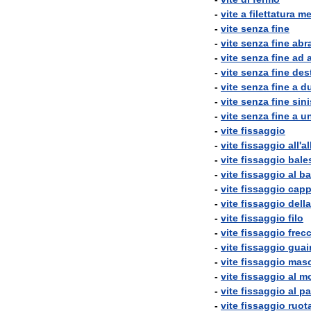
-
vite
a
filettatura
me
-
vite
senza
fine
-
vite
senza
fine
abr
-
vite
senza
fine
ad
-
vite
senza
fine
des
-
vite
senza
fine
a
d
-
vite
senza
fine
sini
-
vite
senza
fine
a
u
-
vite
fissaggio
-
vite
fissaggio
all
'
a
-
vite
fissaggio
bale
-
vite
fissaggio
al
ba
-
vite
fissaggio
capp
-
vite
fissaggio
della
-
vite
fissaggio
filo
-
vite
fissaggio
frecc
-
vite
fissaggio
guai
-
vite
fissaggio
masc
-
vite
fissaggio
al
m
-
vite
fissaggio
al
pa
-
vite
fissaggio
ruot