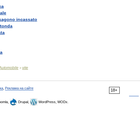
ca
ale
sagono
incassato
tonda
ata
ta
Automobile
vite
>
ка
,
Реклама на сайте
18+
omla,
Drupal,
WordPress, MODx.