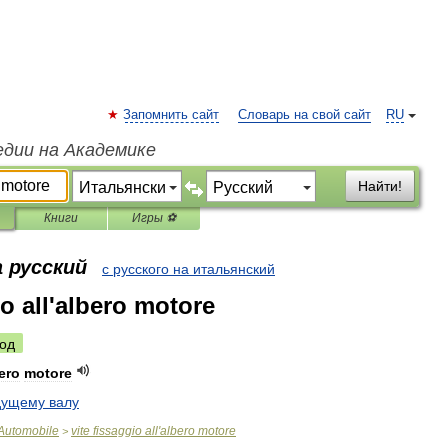
Запомнить сайт
Словарь на свой сайт
RU
едии на Академике
Найти!
Книги
Игры ⚽
 русский
с русского на итальянский
io all'albero motore
од
ero
motore
дущему
валу
Automobile
vite
fissaggio
all
'
albero
motore
>