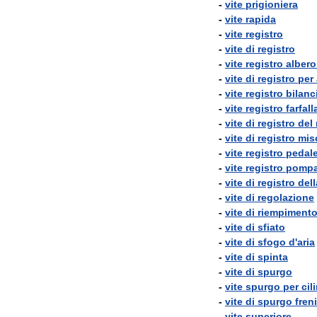
-
vite
prigioniera
-
vite
rapida
-
vite
registro
-
vite
di
registro
-
vite
registro
albero
-
vite
di
registro
per
-
vite
registro
bilanc
-
vite
registro
farfall
-
vite
di
registro
del
-
vite
di
registro
mis
-
vite
registro
pedal
-
vite
registro
pomp
-
vite
di
registro
dell
-
vite
di
regolazione
-
vite
di
riempiment
-
vite
di
sfiato
-
vite
di
sfogo
d
'
aria
-
vite
di
spinta
-
vite
di
spurgo
-
vite
spurgo
per
cil
-
vite
di
spurgo
freni
-
vite
superiore