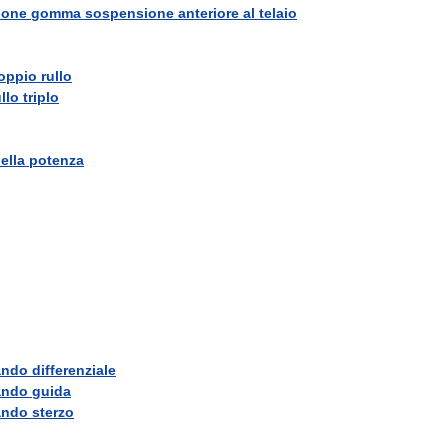
pone
gomma
sospensione
anteriore
al
telaio
oppio
rullo
ullo
triplo
ella
potenza
ando
differenziale
ando
guida
ando
sterzo