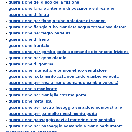
-
guarnizione del disco della frizione
-
guarnizione fanale anteriore di posizione e direzione
-
guarnizione di feltro
-
guarnizione per flangia tubo anteriore di scarico
-
guarnizione flangia tubo mandata acqua testa-riscaldatore
-
guarnizione per fregio paraurti
-
guarnizione di freno
-
guarnizione frontale
-
guarnizione per gambo pedale comando disinnesto frizione
-
guarnizione per gocciolatoio
-
guarnizione di gomma
-
guarnizione interruttore termometrico ventilatore
-
guarnizione isolamento asta comando cambio velocità
-
guarnizione per leva a mano comando cambio velocità
-
guarnizione a manicotto
-
guarnizione per maniglia esterna porta
-
guarnizione metallica
-
guarnizione per nastro fissaggio serbatoio combustibile
-
guarnizione per pannello rivestimento porta
-
guarnizione passaggio cavi al motorino tergicristallo
-
guarnizione per passaggio comando a mano carburatore