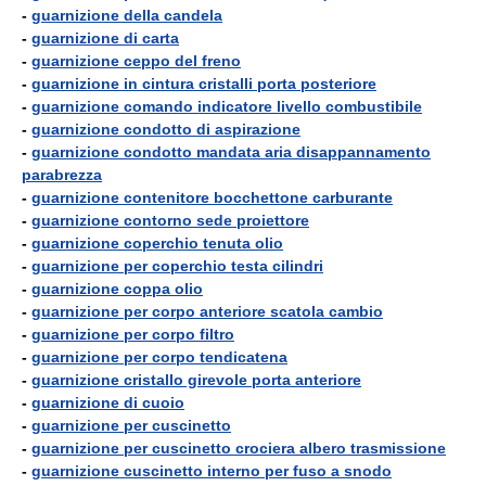
-
guarnizione della candela
-
guarnizione di carta
-
guarnizione ceppo del freno
-
guarnizione in cintura cristalli porta posteriore
-
guarnizione comando indicatore livello combustibile
-
guarnizione condotto di aspirazione
-
guarnizione condotto mandata aria disappannamento
parabrezza
-
guarnizione contenitore bocchettone carburante
-
guarnizione contorno sede proiettore
-
guarnizione coperchio tenuta olio
-
guarnizione per coperchio testa cilindri
-
guarnizione coppa olio
-
guarnizione per corpo anteriore scatola cambio
-
guarnizione per corpo filtro
-
guarnizione per corpo tendicatena
-
guarnizione cristallo girevole porta anteriore
-
guarnizione di cuoio
-
guarnizione per cuscinetto
-
guarnizione per cuscinetto crociera albero trasmissione
-
guarnizione cuscinetto interno per fuso a snodo