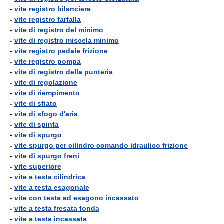
-
vite registro bilanciere
-
vite registro farfalla
-
vite di registro del minimo
-
vite di registro miscela minimo
-
vite registro pedale frizione
-
vite registro pompa
-
vite di registro della punteria
-
vite di regolazione
-
vite di riempimento
-
vite di sfiato
-
vite di sfogo d'aria
-
vite di spinta
-
vite di spurgo
-
vite spurgo per cilindro comando idraulico frizione
-
vite di spurgo freni
-
vite superiore
-
vite a testa cilindrica
-
vite a testa esagonale
-
vite con testa ad esagono incassato
-
vite a testa fresata tonda
-
vite a testa incassata