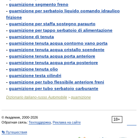
-
guarnizione segmento freno
-
guarnizione per serbatoio liquido comando idraulico
frizione
-
guarnizione per staffa sostegno paraurto
-
guarnizione per tappo serbatoio di alimentazione
-
guarnizione di tenuta
-
guarnizione tenuta acqua contorno vano porta
-
guarnizione tenuta acqua cristallo scendente
-
guarnizione tenuta acqua porta anteriore
-
guarnizione tenuta acqua porta posteriore
-
guarnizione tenuta olio
-
guarnizione testa cilindri
-
guarnizione per tubo flessibile anteriore freni
-
guarnizione per tubo serbatoio carburante
Dizionario italiano-russo Automobile
guarnizione
>
© Академик, 2000-2026
18+
Обратная связь:
Техподдержка
,
Реклама на сайте
👣 Путешествия