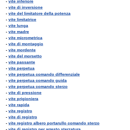
-
vite inferiore
-
vite di inversione
-
vite del limitatore della potenza
-
vite limitatrice
-
vite lunga
-
vite madre
-
vite micrometrica
-
vite di montaggio
-
vite mordente
-
vite del morsetto
-
vite passante
-
vite perpetua
-
vite perpetua comando differenziale
-
vite perpetua comando guida
-
vite perpetua comando sterzo
-
vite di pressione
-
vite prigioniera
-
vite rapida
-
vite registro
-
vite di registro
-
vite registro albero portarullo comando sterzo
-
vite di registro per arresto sterzatura