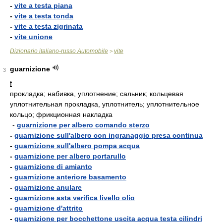
-
vite a testa piana
-
vite a testa tonda
-
vite a testa zigrinata
-
vite unione
Dizionario italiano-russo Automobile
vite
>
guarnizione
3
f
прокладка; набивка, уплотнение; сальник; кольцевая
уплотнительная прокладка, уплотнитель; уплотнительное
кольцо; фрикционная накладка
-
guarnizione per albero comando sterzo
-
guarnizione sull'albero con ingranaggio presa continua
-
guarnizione sull'albero pompa acqua
-
guarnizione per albero portarullo
-
guarnizione di amianto
-
guarnizione anteriore basamento
-
guarnizione anulare
-
guarnizione asta verifica livello olio
-
guarnizione d'attrito
-
guarnizione per bocchettone uscita acqua testa cilindri