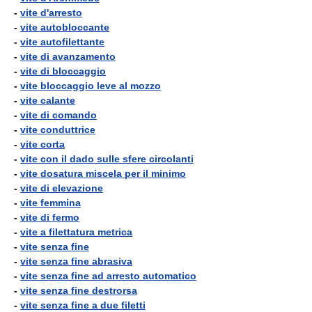
-
vite d'arresto
-
vite autobloccante
-
vite autofilettante
-
vite di avanzamento
-
vite di bloccaggio
-
vite bloccaggio leve al mozzo
-
vite calante
-
vite di comando
-
vite conduttrice
-
vite corta
-
vite con il dado sulle sfere circolanti
-
vite dosatura miscela per il minimo
-
vite di elevazione
-
vite femmina
-
vite di fermo
-
vite a filettatura metrica
-
vite senza fine
-
vite senza fine abrasiva
-
vite senza fine ad arresto automatico
-
vite senza fine destrorsa
-
vite senza fine a due filetti