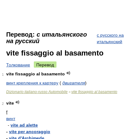
Перевод:
с итальянского
с русского на
на русский
итальянский
vite fissaggio al basamento
Толкование
Перевод
vite fissaggio al basamento
1
винт крепления к картеру
(
двигателя
)
Dizionario italiano-russo Automobile
vite fissaggio al basamento
>
vite
2
f
винт
-
vite ad alette
-
vite per ancoraggio
-
vite d'Archimede