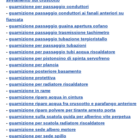
avviamento sul cruscotto
-
guarnizione per passaggio conduttori
-
guarnizione passaggio conduttori ai fanali anteriori su
fiancata
-
guarnizione passaggio guaina apertura cofano
-
guarnizione passaggio trasmissione tachimetro
-
guarnizione passaggio tubazione tergicristallo
-
guarnizione per passaggio tubazioni
-
guarnizione per passaggio tubi acqua riscaldatore
-
guarnizione per pistoncino di spinta servofreno
-
guarnizione per plancia
-
guarnizione posteriore basamento
-
guarnizione protettiva
-
guarnizione per radiatore riscaldatore
-
guarnizione in rame
-
guarnizione riparo acqua in cintura
-
guarnizione riparo acqua fra cruscotto e parafango anteriore
-
guarnizione riparo polvere per tirante arresto porta
-
guarnizione sulla scatola guida per alberino vite perpetua
-
guarnizione per scatola radiatore riscaldatore
-
guarnizione sede albero motore
-
guarnizione per sede spillo