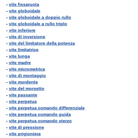
-
vite fissaruota
-
vite globoidale
-
vite globoidale a doppio rullo
-
vite globoidale a rullo triplo
-
vite inferiore
-
vite di inversione
-
vite del limitatore della potenza
-
vite limitatrice
-
vite lunga
-
vite madre
-
vite micrometrica
-
vite di montaggio
-
vite mordente
-
vite del morsetto
-
vite passante
-
vite perpetua
-
vite perpetua comando differenziale
-
vite perpetua comando guida
-
vite perpetua comando sterzo
-
vite di pressione
-
vite prigioniera