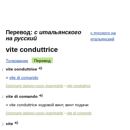
Перевод:
с итальянского
с русского на
на русский
итальянский
vite conduttrice
Толкование
Перевод
vite conduttrice
1
=
vite di comando
Dizionario italiano-russo Automobile
vite conduttrice
>
vite di comando
2
= vite conduttrice
ходовой винт, винт подачи
Dizionario italiano-russo Automobile
vite di comando
>
vite
3