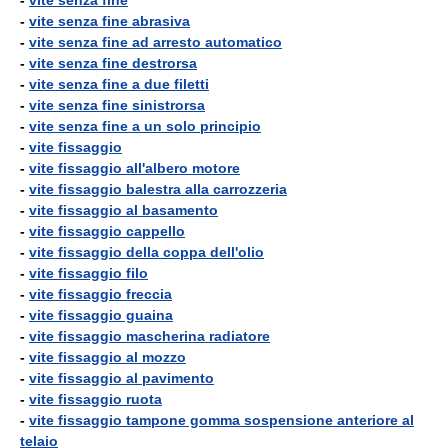
-
vite senza fine
-
vite senza fine abrasiva
-
vite senza fine ad arresto automatico
-
vite senza fine destrorsa
-
vite senza fine a due filetti
-
vite senza fine sinistrorsa
-
vite senza fine a un solo principio
-
vite fissaggio
-
vite fissaggio all'albero motore
-
vite fissaggio balestra alla carrozzeria
-
vite fissaggio al basamento
-
vite fissaggio cappello
-
vite fissaggio della coppa dell'olio
-
vite fissaggio filo
-
vite fissaggio freccia
-
vite fissaggio guaina
-
vite fissaggio mascherina radiatore
-
vite fissaggio al mozzo
-
vite fissaggio al pavimento
-
vite fissaggio ruota
-
vite fissaggio tampone gomma sospensione anteriore al
telaio