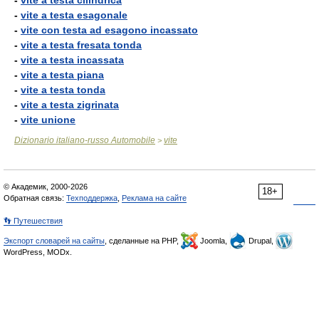
-
vite a testa cilindrica
-
vite a testa esagonale
-
vite con testa ad esagono incassato
-
vite a testa fresata tonda
-
vite a testa incassata
-
vite a testa piana
-
vite a testa tonda
-
vite a testa zigrinata
-
vite unione
Dizionario italiano-russo Automobile
vite
>
© Академик, 2000-2026
18+
Обратная связь:
Техподдержка
,
Реклама на сайте
👣 Путешествия
Экспорт словарей на сайты
, сделанные на PHP,
Joomla,
Drupal,
WordPress, MODx.