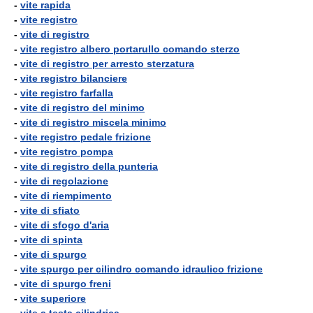
-
vite rapida
-
vite registro
-
vite di registro
-
vite registro albero portarullo comando sterzo
-
vite di registro per arresto sterzatura
-
vite registro bilanciere
-
vite registro farfalla
-
vite di registro del minimo
-
vite di registro miscela minimo
-
vite registro pedale frizione
-
vite registro pompa
-
vite di registro della punteria
-
vite di regolazione
-
vite di riempimento
-
vite di sfiato
-
vite di sfogo d'aria
-
vite di spinta
-
vite di spurgo
-
vite spurgo per cilindro comando idraulico frizione
-
vite di spurgo freni
-
vite superiore