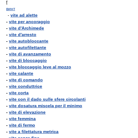
f
винт
-
vite ad alette
-
vite per ancoraggio
-
vite d'Archimede
-
vite d'arresto
-
vite autobloccante
-
vite autofilettante
-
vite di avanzamento
-
vite di bloccaggio
-
vite bloccaggio leve al mozzo
-
vite calante
-
vite di comando
-
vite conduttrice
-
vite corta
-
vite con il dado sulle sfere circolanti
-
vite dosatura miscela per il minimo
-
vite di elevazione
-
vite femmina
-
vite di fermo
-
vite a filettatura metrica