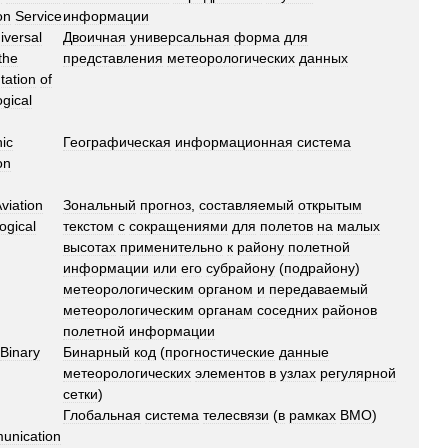
on
Service
информации
iversal
Двоичная
универсальная
форма
для
the
представления
метеорологических
данных
tation
of
gical
ic
Географическая
информационная
система
on
viation
Зональный
прогноз
,
составляемый
открытым
ogical
текстом
с
сокращениями
для
полетов
на
малых
высотах
применительно
к
району
полетной
информации
или
его
субрайону
(
подрайону
)
метеорологическим
органом
и
передаваемый
метеорологическим
органам
соседних
районов
полетной
информации
Binary
Бинарный
код
(
прогностические
данные
метеорологических
элементов
в
узлах
регулярной
сетки
)
Глобальная
система
телесвязи
(
в
рамках
ВМО
)
unication