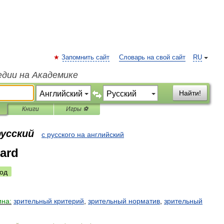
Запомнить сайт
Словарь на свой сайт
RU
едии на Академике
Найти!
Книги
Игры ⚽
русский
с русского на английский
dard
од
на:
зрительный
критерий
,
зрительный
норматив
,
зрительный