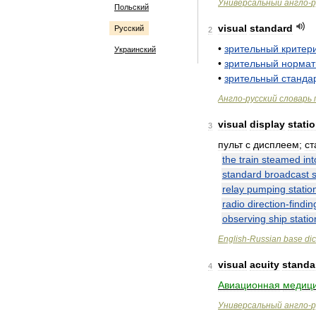
Универсальный
англо
-
р
Польский
visual
standard
Русский
2
•
зрительный
критер
Украинский
•
зрительный
нормат
•
зрительный
станда
Англо
-
русский
словарь
visual
display
stati
3
пульт
с
дисплеем
;
ст
the
train
steamed
int
standard
broadcast
s
relay
pumping
statio
radio
direction
-
findin
observing
ship
statio
English
-
Russian
base
dic
visual
acuity
standa
4
Авиационная
медици
Универсальный
англо
-
р