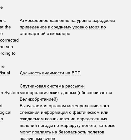
me
)
ric
Атмосферное
давление
на
уровне
аэродрома
,
at
the
приведенное
к
среднему
уровню
моря
по
me
стандартной
атмосфере
corrected
an
sea
rding
to
re
Visual
Дальность
видимости
на
ВПП
Спутниковая
система
рассылки
on
System
метеорологических
данных
(
обеспечивается
Великобританией
)
nt
Выпускаемая
органом
метеорологического
ogical
слежения
информация
о
фактическом
или
on
ожидаемом
возникновении
определенных
явлений
погоды
по
маршруту
полета
,
которые
могут
повлиять
на
безопасность
полетов
воздушных
судов