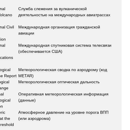
nal
Служба
слежения
за
вулканической
olcano
деятельностью
на
международных
авиатрассах
nal
Civil
Международная
организация
гражданской
авиации
ion
nal
Международная
спутниковая
система
телесвязи
(
обеспечивается
США
)
ations
ogical
Метеорологическая
сводка
по
аэродрому
(
код
me
Report
METAR
)
gical
Метеорологическая
оптическая
дальность
ange
al
Оперативная
метеорологическая
информация
ogical
(
данные
)
on
ric
Атмосферное
давление
на
уровне
порога
ВПП
at
the
(
или
аэродрома
)
hreshold