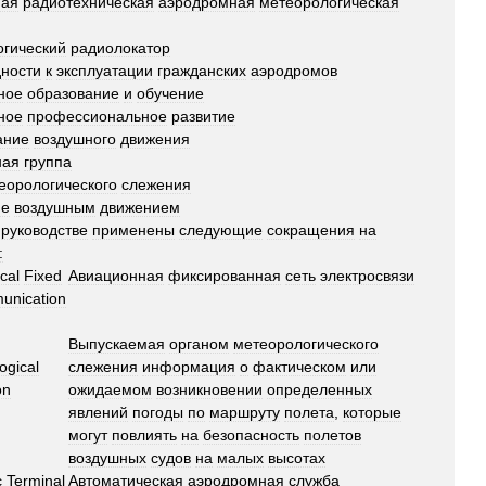
ная
радиотехническая
аэродромная
метеорологическая
гический
радиолокатор
дности
к
эксплуатации
гражданских
аэродромов
ное
образование
и
обучение
ное
профессиональное
развитие
ание
воздушного
движения
ная
группа
еорологического
слежения
ие
воздушным
движением
руководстве
применены
следующие
сокращения
на
:
cal
Fixed
Авиационная
фиксированная
сеть
электросвязи
unication
Выпускаемая
органом
метеорологического
ogical
слежения
информация
о
фактическом
или
on
ожидаемом
возникновении
определенных
явлений
погоды
по
маршруту
полета
,
которые
могут
повлиять
на
безопасность
полетов
воздушных
судов
на
малых
высотах
c
Terminal
Автоматическая
аэродромная
служба