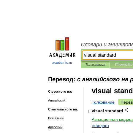
Словари и энциклоп
academic.ru
Толкования
Переводы
Перевод:
с английского на 
visual stan
С русского на:
Английский
Толкование
Перев
С английского на:
visual
standard
1
Все языки
Авиационная
медици
стандарт
Арабский