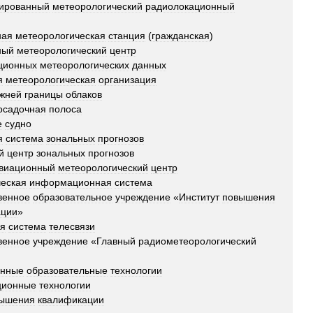
зированный
метеорологический
радиолокационный
ная
метеорологическая
станция
(
гражданская
)
ный
метеорологический
центр
ционных
метеорологических
данных
я
метеорологическая
организация
жней
границы
облаков
осадочная
полоса
е
судно
я
система
зональных
прогнозов
й
центр
зональных
прогнозов
виационный
метеорологический
центр
еская
информационная
система
венное
образовательное
учреждение
«
Институт
повышения
ации
»
ая
система
телесвязи
венное
учреждение
«
Главный
радиометеорологический
онные
образовательные
технологии
ионные
технологии
ышения
квалификации