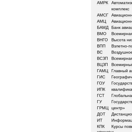
АМРК
Автомати
комплекс
АМСГ
Авиацион
АМЦ
Авиацион
БАМД
Банк
авиа
ВМО
Всемирна
ВНГО
Высота
ни
ВПП
Взлетно
-
п
ВС
Воздушно
ВСЗП
Всемирна
ВЦЗП
Всемирны
ГАМЦ
Главный
а
ГИС
Географич
ГОУ
Государст
ИПК
квалифик
ГСТ
Глобальн
ГУ
Государст
ГРМЦ
центр
»
ДОТ
Дистанци
ИТ
Информац
КПК
Курсы
пов