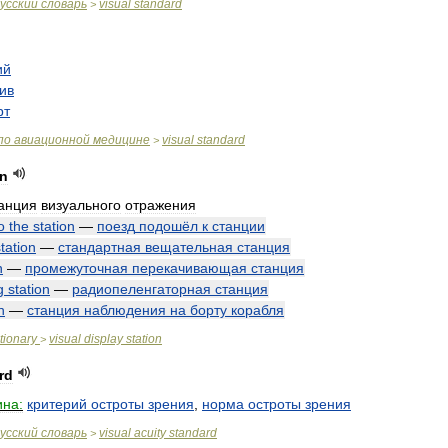
усский
словарь
visual
standard
>
ий
ив
рт
по
авиационной
медицине
visual
standard
>
on
анция
визуального
отражения
o
the
station
—
поезд
подошёл
к
станции
tation
—
стандартная
вещательная
станция
n
—
промежуточная
перекачивающая
станция
g
station
—
радиопеленгаторная
станция
n
—
станция
наблюдения
на
борту
корабля
tionary
visual
display
station
>
rd
на:
критерий
остроты
зрения
,
норма
остроты
зрения
усский
словарь
visual
acuity
standard
>