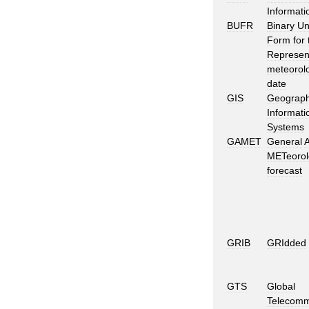
Informati
BUFR
Binary
Un
Form
for
Represen
meteorolo
date
GIS
Geograph
Informati
Systems
GAMET
General
A
METeorol
forecast
GRIB
GRIdded
GTS
Global
Telecomm