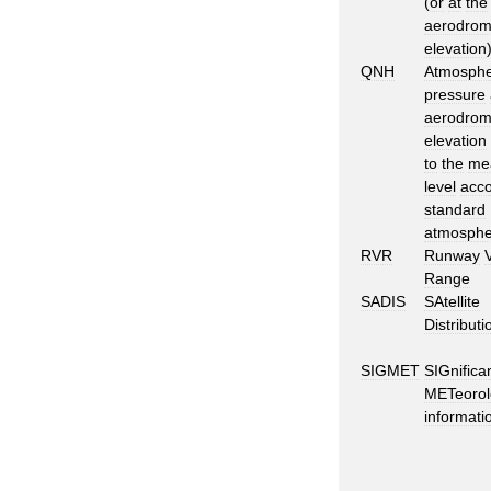
(
or
at
the
aerodro
elevation
QNH
Atmosphe
pressure
aerodro
elevation
to
the
me
level
acco
standard
atmosphe
RVR
Runway
Range
SADIS
SAtellite
Distributi
SIGMET
SIGnifica
METeorol
informati