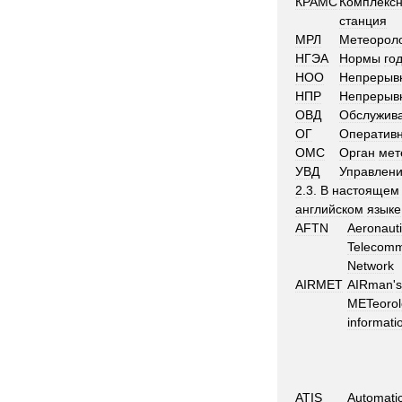
КРАМС
Комплекс
станция
МРЛ
Метеороло
НГЭА
Нормы
го
НОО
Непрерыв
НПР
Непрерыв
ОВД
Обслужив
ОГ
Оператив
ОМС
Орган
мет
УВД
Управлен
2
.
3
.
В
настоящем
английском
языке
AFTN
Aeronauti
Telecomm
Network
AIRMET
AIRman
'
s
METeorol
informati
ATIS
Automati