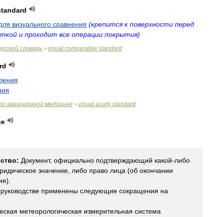
standard
для
визуального
сравнения
(
крепится
к
поверхности
перед
сткой
и
проходит
все
операции
покрытия
)
усский
словарь
visual
comparative
standard
>
rd
рения
ния
по
авиационной
медицине
visual
acuity
standard
>
ge
ство:
Документ
,
официально
подтверждающий
какой
-
либо
ридическое
значение
,
либо
право
лица
(
об
окончании
ия
).
руководстве
применены
следующие
сокращения
на
еская
метеорологическая
измерительная
система