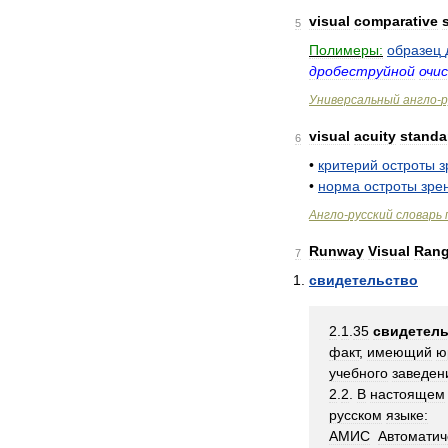
visual
comparative
5
Полимеры:
образец
дробеструйной
очи
Универсальный
англо
-
р
visual
acuity
standa
6
•
критерий
остроты
з
•
норма
остроты
зре
Англо
-
русский
словарь
Runway
Visual
Ran
7
свидетельство
2
.
1
.
35
свидетель
факт
,
имеющий
ю
учебного
заведен
2
.
2
.
В
настоящем
русском
языке:
АМИС
Автоматич