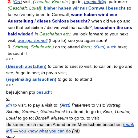
2.
(Ort)
visit;
(Theater, Kino etc.)
go to;
regelmäßig
: patronize
(Geschäft, Lokal)
;
bisher haben wir nur Cornwall besucht
so
far we’ve only been to Cornwall;
wann haben wir diese
Ausstellung / dieses Schloss besucht?
when did we go and
see that exhibition / did we visit that castle?;
besuchen Sie uns
bald wieder!
in Geschäften etc.
: we look forward to your next
visit;
weniger formell
(hope to) see you again soon!
3.
(Vortrag, Schule etc.)
go to; attend
förm.
;
(Kurs) auch
take;
besucht II
* * *
(Besuch abstatten)
to
come to see;
to
visit;
to
call on;
to
go and
see;
to
go to see;
to
pay a visit;
(regelmäßig aufsuchen)
to
go to;
to
attend
* * *
be|su|chen
ptp
besucht
vt
jdn
to
visit, to pay a visit to;
(
Arzt
) Patienten
to visit;
Vortrag,
Schule, Seminar, Gottesdienst
to attend, to go to;
Kino, Theater,
Lokal
to go to;
Bordell, Museum
to go to, to visit
du kannst mich mal am Abend or im Mondschein besúchen
(euph
inf)
—
you know what you can
do
(
inf
)
See: