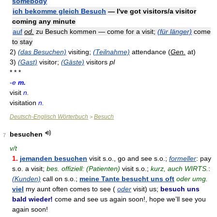
somebody
ich bekomme gleich Besuch
— I've got visitors/a visitor
coming any minute
auf
od.
zu Besuch kommen — come for a visit;
(für länger)
come
to stay
2)
(das Besuchen)
visiting;
(Teilnahme)
attendance (
Gen.
at)
3)
(Gast)
visitor;
(Gäste)
visitors
pl
* * *
-
e
m.
visit
n.
visitation
n.
Deutsch-Englisch Wörterbuch
Besuch
>
besuchen
7
v/t
1.
jemanden besuchen
visit s.o., go and see s.o.;
formeller
: pay
s.o. a visit;
bes. offiziell: (Patienten)
visit s.o.;
kurz, auch WIRTS.
:
(Kunden)
call on s.o.;
meine Tante besucht uns oft
oder umg.
viel
my aunt often comes to see (
oder
visit) us;
besuch uns
bald wieder!
come and see us again soon!, hope we’ll see you
again soon!