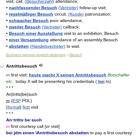
visit, call,
(Besucherzahl)
attendance;
•
nachfassender Besuch
(Vertreter)
follow-up visit;
•
regelmäßiger Besuch
circuit,
(Kunde)
patronization;
•
schwacher Besuch
poor attendance;
•
zweiter Besuch
(Vertreter)
callback;
•
Besuch einer Ausstellung
visit to an exhibition; Besuch
•
einer Versammlung
attendance of an assembly;Besuch
•
abstatten
(Handelsvertreter)
to wait.
Business german-english dictionary
Besuch
>
Antrittsbesuch
10
m
first visit;
heute macht X seinen Antrittsbesuch
Botschafter
etc.
: today X will be presenting his credentials (
bei
to)
* * *
Ạn|tritts|be|such
m
(
ESP
POL)
(
formal
)
first
visit
* * *
An·tritts·be·such
m
first courtesy call [
or
visit]
bei jdm einen \Antrittsbesuch abstatten
to pay a first courtesy