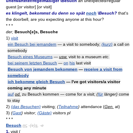
unerwarteter/regelmäßiger \Besuch
an unexpected/regular
guest [
or
visitor] [
or
visit]
es klingelt, bekommst du denn so spät
noch
\Besuch?
that's
the doorbell, are you expecting anyone at this hour?
* * *
der;
Besuch[e]s, Besuche
1)
visit
ein Besuch bei jemandem
— a visit to somebody;
(kurz)
a call on
somebody
Besuch eines Museums
—
usw.
visit to a museum
etc.
bei seinem letzten Besuch
—
on
his
last visit
Besuch von jemandem bekommen
—
receive a visit from
somebody
ich bekomme gleich Besuch
— I've got visitors/a visitor
coming any minute
auf
od.
zu Besuch kommen — come for a visit;
(
für
länger)
come
to stay
2)
(das Besuchen)
visiting;
(
Teilnahme
)
attendance (
Gen.
at)
3)
(
Gast
)
visitor;
(Gäste)
visitors
pl
* * *
Besuch
m
;
-
(e)
s
, -e
1.
visit (