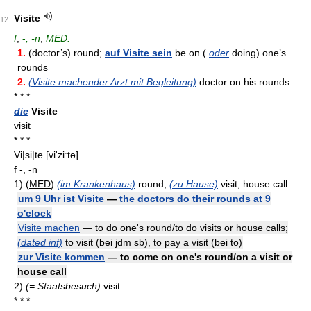
Visite
12
f
;
-
, -n
;
MED.
1.
(doctor’s) round;
auf Visite sein
be on (
oder
doing) one’s
rounds
2.
(Visite machender Arzt mit Begleitung)
doctor on his rounds
* * *
die
Visite
visit
* * *
Vi|si|te
[vi'ziːtə]
f
-, -n
1)
(
MED
)
(im Krankenhaus)
round;
(zu Hause)
visit, house call
um 9 Uhr ist Visite
—
the doctors do their rounds at 9
o'clock
Visite machen
— to do one's round/to do visits or house calls;
(dated inf)
to visit (bei jdm sb), to pay a visit (bei to)
zur Visite kommen
— to come on one's round/on a visit or
house call
2)
(= Staatsbesuch)
visit
* * *