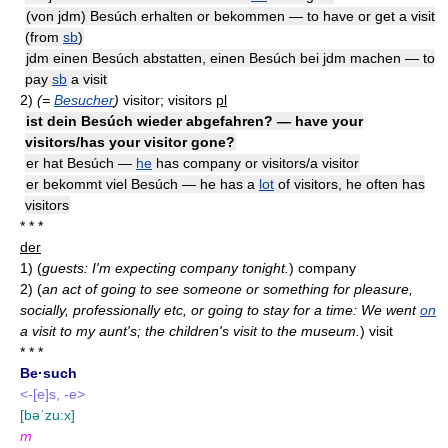
(von jdm) Besúch erhalten or bekommen — to have or get a visit
(from
sb
)
jdm einen Besúch abstatten, einen Besúch bei jdm machen — to
pay
sb
a visit
2)
(=
Besucher
)
visitor; visitors
pl
ist dein Besúch wieder abgefahren? — have your
visitors/has your visitor gone?
er hat Besúch —
he
has company or visitors/a visitor
er bekommt viel Besúch — he has a
lot
of visitors, he often has
visitors
* * *
der
1)
(
guests: I'm expecting company tonight.
)
company
2)
(
an act of going to see someone or something for pleasure,
socially, professionally etc, or going to stay for a time: We went
on
a visit to my aunt's; the children's visit to the museum.
)
visit
* * *
Be·such
<-[e]s, -e>
[bəˈzu:x]
m