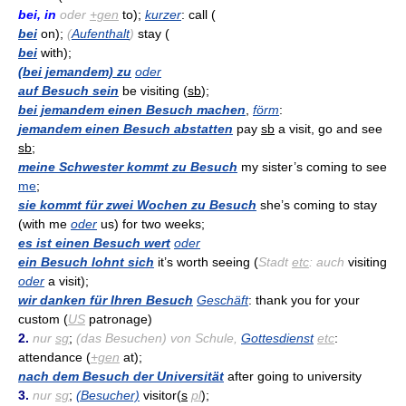
bei, in
oder
+gen
to);
kurzer
: call (
bei
on);
(
Aufenthalt
)
stay (
bei
with);
(bei jemandem) zu
oder
auf Besuch sein
be visiting (
sb
);
bei jemandem einen Besuch machen
,
förm
:
jemandem einen Besuch abstatten
pay
sb
a visit, go and see
sb
;
meine Schwester kommt zu Besuch
my sister’s coming to see
me
;
sie kommt für zwei Wochen zu Besuch
she’s coming to stay
(with me
oder
us) for two weeks;
es ist einen Besuch wert
oder
ein Besuch lohnt sich
it’s worth seeing (
Stadt
etc
: auch
visiting
oder
a visit);
wir danken für Ihren Besuch
Geschäft
: thank you for your
custom (
US
patronage)
2.
nur
sg
;
(das Besuchen) von Schule,
Gottesdienst
etc
:
attendance (
+gen
at);
nach dem Besuch der Universität
after going to university
3.
nur
sg
;
(Besucher)
visitor(
s
pl
);