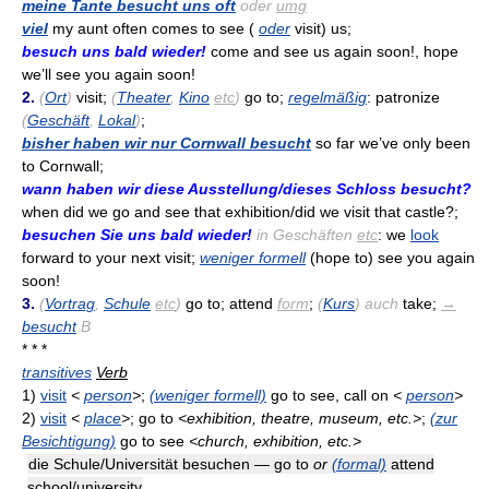
meine Tante besucht uns oft
oder
umg
viel
my aunt often comes to see (
oder
visit) us;
besuch uns bald wieder!
come and see us again soon!, hope
we’ll see you again soon!
2.
(
Ort
)
visit;
(
Theater
,
Kino
etc
)
go to;
regelmäßig
: patronize
(
Geschäft
,
Lokal
)
;
bisher haben wir nur Cornwall besucht
so far we’ve only been
to Cornwall;
wann haben wir diese Ausstellung/dieses Schloss besucht?
when did we go and see that exhibition/did we visit that castle?;
besuchen Sie uns bald wieder!
in Geschäften
etc
: we
look
forward to your next visit;
weniger formell
(hope to) see you again
soon!
3.
(
Vortrag
,
Schule
etc
)
go to; attend
form
;
(
Kurs
) auch
take;
→
besucht
B
* * *
transitives
Verb
1)
visit
<
person
>
;
(weniger formell)
go to see, call on
<
person
>
2)
visit
<
place
>
; go to
<exhibition, theatre, museum, etc.>
;
(zur
Besichtigung)
go to see
<church, exhibition, etc.>
die Schule/Universität besuchen — go to
or
(formal)
attend
school/university