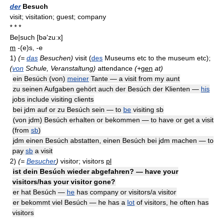
der
Besuch
visit; visitation; guest; company
* * *
Be|such
[bə'zuːx]
m
-(e)s, -e
1)
(=
das
Besuchen)
visit (
des
Museums etc to the museum etc);
(
von
Schule, Veranstaltung)
attendance
(+
gen
at)
ein Besúch (von)
meiner
Tante — a visit from my aunt
zu seinen Aufgaben gehört auch der Besúch der Klienten —
his
jobs include visiting clients
bei jdm auf or zu Besúch sein — to
be
visiting sb
(von jdm) Besúch erhalten or bekommen — to have or get a visit
(from
sb
)
jdm einen Besúch abstatten, einen Besúch bei jdm machen — to
pay
sb
a visit
2)
(=
Besucher
)
visitor; visitors
pl
ist dein Besúch wieder abgefahren? — have your
visitors/has your visitor gone?
er hat Besúch —
he
has company or visitors/a visitor
er bekommt viel Besúch — he has a
lot
of visitors, he often has
visitors