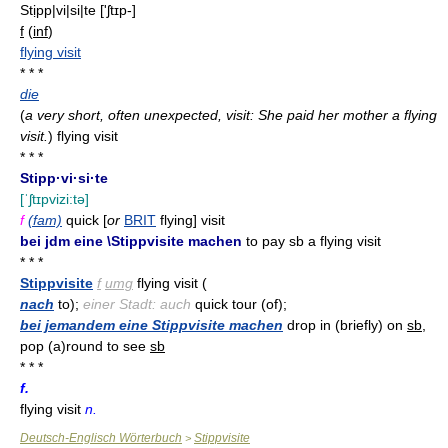
Stịpp|vi|si|te
['ʃtɪp-]
f
(
inf
)
flying visit
* * *
die
(
a very short, often unexpected, visit: She paid her mother a flying
visit.
)
flying visit
* * *
Stipp·vi·si·te
[ˈʃtɪpvizi:tə]
f
(fam)
quick [
or
BRIT
flying] visit
bei jdm eine \Stippvisite machen
to pay sb a flying visit
* * *
Stippvisite
f
umg
flying visit (
nach
to);
einer Stadt: auch
quick tour (of);
bei jemandem eine Stippvisite machen
drop in (briefly) on
sb
,
pop (a)round to see
sb
* * *
f.
flying visit
n.
Deutsch-Englisch Wörterbuch
Stippvisite
>