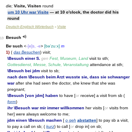
die;
Visite, Visiten
round
um 10 Uhr war Visite
— at 10 o'clock, the doctor did his
round
Deutsch-Englisch Wörterbuch
Visite
>
Besuch
13
Be·such
<
-[e]s, -e
>
[bəʼzu:x]
m
1)
(
das Besuchen
) visit;
\Besuch einer S.
gen
Fest, Museum, Land
visit to sth;
Gottesdienst, Messe, Schule, Veranstaltung
attendance at sth;
\Besuch bei jdm
visit to sb;
nach dem \Besuch beim Arzt wusste sie, dass sie schwanger
war
after she had seen the doctor, she knew that she was
pregnant;
\Besuch [von jdm] haben
to have [
or
receive] a visit from sb (
form
)
ihr \Besuch war mir immer willkommen
her visits [
or
visits from
her] were always welcome to me;
jdm einen \Besuch machen
[
o geh
abstatten
] to pay sb a visit,
to pay a call on sb; (
kurz
) to call [
or
drop in] on sb;