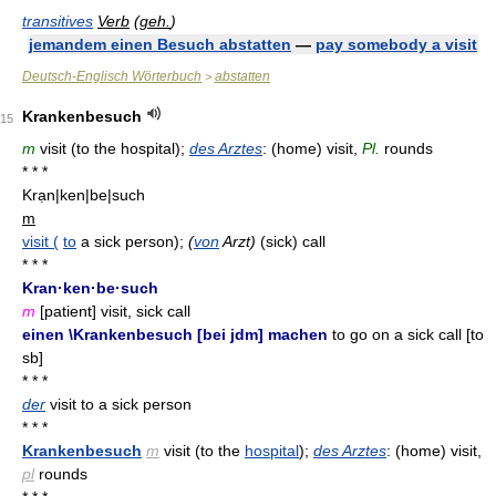
transitives
Verb
(
geh.
)
jemandem einen Besuch abstatten
—
pay somebody a visit
Deutsch-Englisch Wörterbuch
abstatten
>
Krankenbesuch
15
m
visit (to the hospital);
des Arztes
: (home) visit,
Pl.
rounds
* * *
Krạn|ken|be|such
m
visit (
to
a sick person);
(
von
Arzt)
(sick) call
* * *
Kran·ken·be·such
m
[patient] visit, sick call
einen \Krankenbesuch [bei jdm] machen
to go on a sick call [to
sb]
* * *
der
visit to a sick person
* * *
Krankenbesuch
m
visit (to the
hospital
);
des Arztes
: (home) visit,
pl
rounds