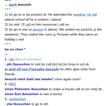
→
auch
besucht
* * *
1)
(
to go to or be present at: He attended the
meeting
;
He
will
attend school till he is sixteen.
)
attend
2)
(
to visit: I'll
call
on him tomorrow.
)
call on
3)
(
to go to see (a
person
or place): We visited my parents
at
the
weekend; They visited the ruins
at
Pompeii while they were on
holiday.
)
visit
* * *
be·su·chen *
vt
1.
(
als
Besuch kommen)
▪
jdn \besuchen
to visit [
or
call [in] on] [
or
drop in on] sb
er wird oft von Freunden besucht
he often gets visits from
friends
besuch mich bald mal wieder!
come again soon!
2.
MED
einen Patienten \besuchen
to make a house call on [
or
visit] sb
einen Arzt \besuchen
to see a doctor
3.
(
aufsuchen
)
▪
etw \besuchen
to go to sth