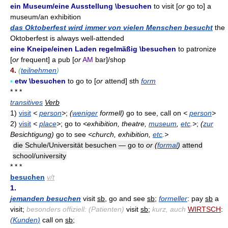
ein Museum/eine Ausstellung \besuchen
to visit [
or
go to] a
museum/an exhibition
das Oktoberfest wird immer von vielen Menschen besucht
the
Oktoberfest is always well-attended
eine Kneipe/einen Laden regelmäßig \besuchen
to patronize
[
or
frequent] a pub [
or
AM
bar]/shop
4.
(
teilnehmen
)
▪
etw \besuchen
to go to [
or
attend] sth
form
* * *
transitives
Verb
1)
visit
<
person
>
;
(
weniger
formell)
go to see, call on
<
person
>
2)
visit
<
place
>
; go to
<exhibition, theatre,
museum
,
etc
.>
;
(
zur
Besichtigung)
go to see
<church, exhibition,
etc
.>
die Schule/Universität besuchen — go to
or
(
formal
)
attend
school/university
* * *
besuchen
v/t
1.
jemanden besuchen
visit
sb
, go and see
sb
;
formeller
: pay
sb
a
visit;
besonders offiziell: (Patienten)
visit
sb
;
kurz, auch
WIRTSCH
:
(Kunden)
call on
sb
;