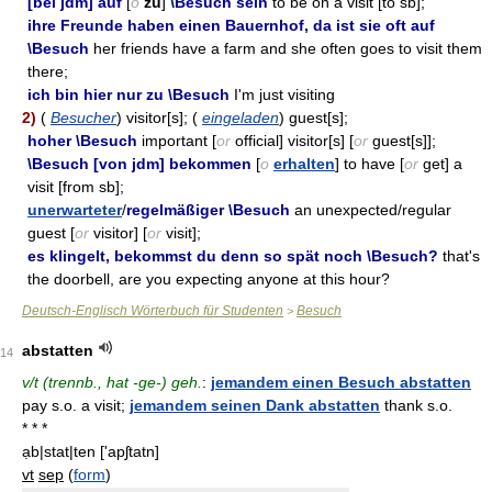
[bei jdm] auf
[
o
zu
]
\Besuch sein
to be on a visit [to sb];
ihre Freunde haben einen Bauernhof, da ist sie oft auf
\Besuch
her friends have a farm and she often goes to visit them
there;
ich bin hier nur zu \Besuch
I'm just visiting
2)
(
Besucher
) visitor[s]; (
eingeladen
) guest[s];
hoher \Besuch
important [
or
official] visitor[s] [
or
guest[s]];
\Besuch [von jdm] bekommen
[
o
erhalten
] to have [
or
get] a
visit [from sb];
unerwarteter
/
regelmäßiger \Besuch
an unexpected/regular
guest [
or
visitor] [
or
visit];
es klingelt, bekommst du denn so spät noch \Besuch?
that's
the doorbell, are you expecting anyone at this hour?
Deutsch-Englisch Wörterbuch für Studenten
Besuch
>
abstatten
14
v/t (trennb., hat -ge-) geh.
:
jemandem einen Besuch abstatten
pay s.o. a visit;
jemandem seinen Dank abstatten
thank s.o.
* * *
ạb|stat|ten
['apʃtatn]
vt
sep
(
form
)