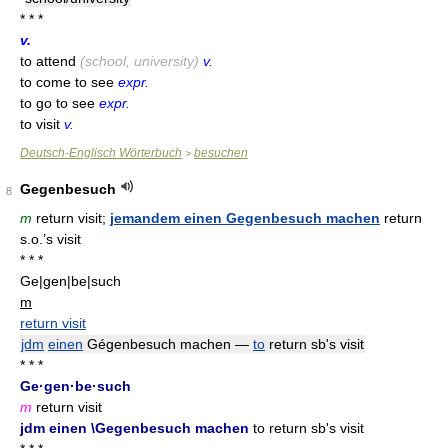
* * *
v.
to attend
(school, university)
v.
to come to see
expr.
to go to see
expr.
to visit
v.
Deutsch-Englisch Wörterbuch
besuchen
>
Gegenbesuch
8
m
return visit;
jemandem einen Gegenbesuch machen
return
s.o.’s visit
* * *
Ge|gen|be|such
m
return visit
jdm
einen
Gégenbesuch machen —
to
return sb's visit
* * *
Ge·gen·be·such
m
return visit
jdm einen \Gegenbesuch machen
to return sb's visit