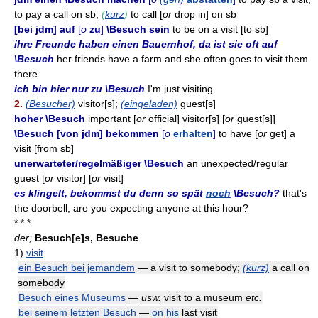
to pay a call on sb;
(
kurz
)
to call [
or
drop in] on sb
[bei jdm] auf
[
o
zu
]
\Besuch sein
to be on a visit [to sb]
ihre Freunde haben einen Bauernhof, da ist sie oft auf
\Besuch
her friends have a farm and she often goes to visit them
there
ich bin hier nur zu \Besuch
I'm just visiting
2.
(Besucher)
visitor[s];
(eingeladen)
guest[s]
hoher \Besuch
important [
or
official] visitor[s] [
or
guest[s]]
\Besuch [von jdm] bekommen
[
o
erhalten
]
to have [
or
get] a
visit [from sb]
unerwarteter/regelmäßiger \Besuch
an unexpected/regular
guest [
or
visitor] [
or
visit]
es klingelt, bekommst du denn so spät
noch
\Besuch?
that's
the doorbell, are you expecting anyone at this hour?
* * *
der;
Besuch[e]s, Besuche
1)
visit
ein Besuch bei jemandem
— a visit to somebody;
(kurz)
a call on
somebody
Besuch eines Museums
—
usw.
visit to a museum
etc.
bei seinem letzten Besuch
—
on
his
last visit