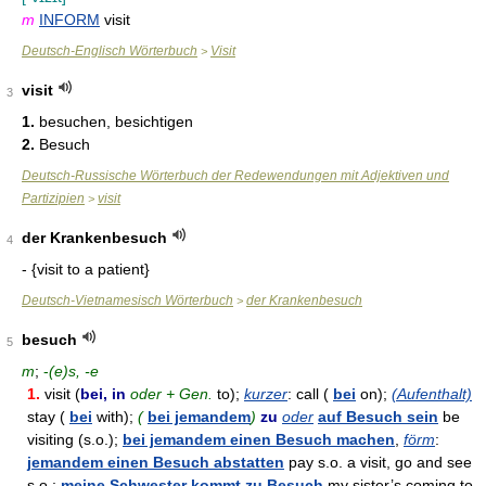
m
INFORM
visit
Deutsch-Englisch Wörterbuch
Visit
>
visit
3
1.
besuchen, besichtigen
2.
Besuch
Deutsch-Russische Wörterbuch der Redewendungen mit Adjektiven und
Partizipien
visit
>
der Krankenbesuch
4
- {visit to a patient}
Deutsch-Vietnamesisch Wörterbuch
der Krankenbesuch
>
besuch
5
m
;
-
(e)s, -e
1.
visit (
bei, in
oder + Gen.
to);
kurzer
: call (
bei
on);
(Aufenthalt)
stay (
bei
with);
(
bei jemandem
)
zu
oder
auf Besuch sein
be
visiting (s.o.);
bei jemandem einen Besuch machen
,
förm
:
jemandem einen Besuch abstatten
pay s.o. a visit, go and see
s.o.;
meine Schwester kommt zu Besuch
my sister’s coming to