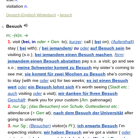
visitation
n.
Deutsch-Englisch Wörterbuch
besuch
>
Besuch
6
m
;
-
(e)s, -e
1.
visit (
bei, in
oder + Gen.
to);
kurzer
: call (
bei
on);
(Aufenthalt)
stay (
bei
with);
(
bei jemandem
)
zu
oder
auf Besuch sein
be
visiting (s.o.);
bei jemandem einen Besuch machen
,
förm
:
jemandem einen Besuch abstatten
pay s.o. a visit, go and see
s.o.;
meine Schwester kommt zu Besuch
my sister’s coming to
see me;
sie kommt für zwei Wochen zu Besuch
she’s coming
to stay (with me
oder
us) for two weeks;
es ist einen Besuch
wert
oder
ein Besuch lohnt sich
it’s worth seeing (
Stadt etc.
:
auch
visiting
oder
a visit);
wir danken für Ihren Besuch
Geschäft
: thank you for your custom (
Am.
patronage)
2.
nur Sg.
;
(das Besuchen) von Schule, Gottesdienst etc.
:
attendance (
+ Gen
at);
nach dem Besuch der Universität
after
going to university
3.
nur Sg.
;
(Besucher)
visitor(s
Pl.
);
ich erwarte Besuch
I’m
expecting visitors;
wir haben Besuch
we’ve got a visitor (
oder