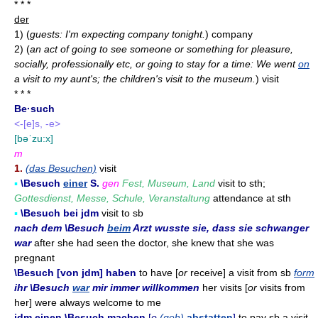
* * *
der
1)
(
guests: I'm expecting company tonight.
)
company
2)
(
an act of going to see someone or something for pleasure,
socially, professionally etc, or going to stay for a time: We went
on
a visit to my aunt's; the children's visit to the museum.
)
visit
* * *
Be·such
<-[e]s, -e>
[bəˈzu:x]
m
1.
(das Besuchen)
visit
▪
\Besuch
einer
S.
gen
Fest, Museum, Land
visit to sth;
Gottesdienst, Messe, Schule, Veranstaltung
attendance at sth
▪
\Besuch bei jdm
visit to sb
nach dem \Besuch
beim
Arzt wusste sie, dass sie schwanger
war
after she had seen the doctor, she knew that she was
pregnant
\Besuch [von jdm] haben
to have [
or
receive] a visit from sb
form
ihr \Besuch
war
mir immer willkommen
her visits [
or
visits from
her] were always welcome to me
jdm einen \Besuch machen
[
o
(geh)
abstatten
]
to pay sb a visit,