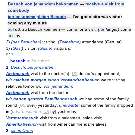
Besuch von jemandem bekommen
—
receive a visit from
somebody
ich bekomme gleich Besuch
— I've got visitors/a visitor
coming any minute
auf
od.
zu Besuch kommen — come for a visit;
(
für
länger)
come
to stay
2)
(das Besuchen)
visiting;
(
Teilnahme
)
attendance (
Gen.
at)
3)
(
Gast
)
visitor;
(Gäste)
visitors
pl
* * *
…besuch
m
im subst
:
1.
Besuch
;
bei jemandem
:
Arztbesuch
visit to the doctor(’s),
US
doctor’s appointment;
wir machen morgen einen Verwandtenbesuch
we’re visiting
relatives tomorrow;
von jemandem
:
Arztbesuch
visit from the doctor;
wir hatten gestern Familienbesuch
we had some of the family
round (
US
over) yesterday;
unerwartet
some of the family dropped
in (
oder besonders
US
by) yesterday;
Vertreterbesuch
visit from a salesman, sales visit;
Amerikabesuch
visit from American friends/relatives
2.
eines Ortes
: