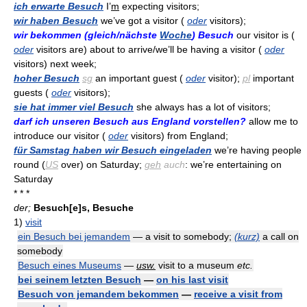
ich erwarte Besuch
I’
m
expecting visitors;
wir haben Besuch
we’ve got a visitor (
oder
visitors);
wir bekommen (gleich/nächste
Woche
) Besuch
our visitor is (
oder
visitors are) about to arrive/we’ll be having a visitor (
oder
visitors) next week;
hoher Besuch
sg
an important guest (
oder
visitor);
pl
important
guests (
oder
visitors);
sie hat immer viel Besuch
she always has a lot of visitors;
darf ich unseren Besuch aus England vorstellen?
allow me to
introduce our visitor (
oder
visitors) from England;
für Samstag haben wir Besuch eingeladen
we’re having people
round (
US
over) on Saturday;
geh
auch
: we’re entertaining on
Saturday
* * *
der;
Besuch[e]s, Besuche
1)
visit
ein Besuch bei jemandem
— a visit to somebody;
(kurz)
a call on
somebody
Besuch eines Museums
—
usw.
visit to a museum
etc.
bei seinem letzten Besuch
—
on his last visit
Besuch von jemandem bekommen
—
receive a visit from