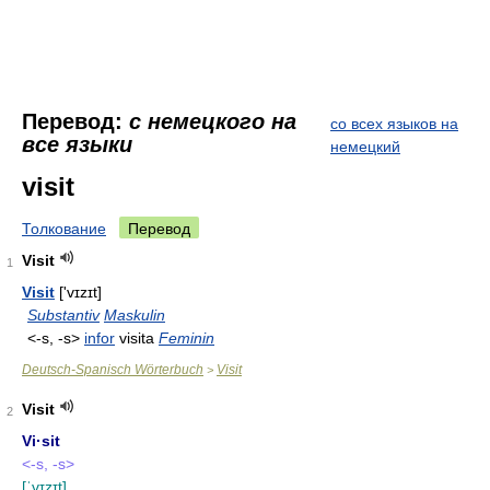
Перевод:
с немецкого на
со всех языков на
все языки
немецкий
visit
Толкование
Перевод
Visit
1
Visit
['vɪzɪt]
Substantiv
Maskulin
<-s, -s>
infor
visita
Feminin
Deutsch-Spanisch Wörterbuch
Visit
>
Visit
2
Vi·sit
<-s, -s>
[ˈvɪzɪt]