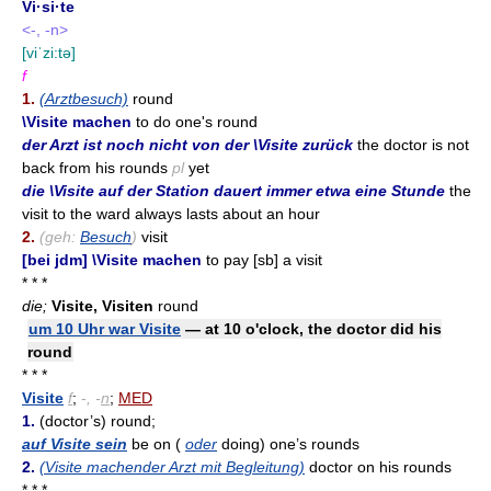
Vi·si·te
<-, -n>
[viˈzi:tə]
f
1.
(Arztbesuch)
round
\Visite machen
to do one's round
der Arzt ist noch nicht von der \Visite zurück
the doctor is not
back from his rounds
pl
yet
die \Visite auf der Station dauert immer etwa eine Stunde
the
visit to the ward always lasts about an hour
2.
(geh:
Besuch
)
visit
[bei jdm] \Visite machen
to pay [sb] a visit
* * *
die;
Visite, Visiten
round
um 10 Uhr war Visite
— at 10 o'clock, the doctor did his
round
* * *
Visite
f
;
-
, -
n
;
MED
1.
(doctor’s) round;
auf Visite sein
be on (
oder
doing) one’s rounds
2.
(Visite machender Arzt mit Begleitung)
doctor on his rounds
* * *