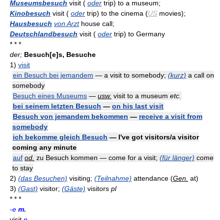
Museumsbesuch
visit (
oder
trip) to a museum;
Kinobesuch
visit (
oder
trip) to the cinema (
US
movies);
Hausbesuch
von Arzt
house call;
Deutschlandbesuch
visit (
oder
trip) to Germany
* * *
der;
Besuch[e]s, Besuche
1)
visit
ein Besuch bei jemandem
— a visit to somebody;
(kurz)
a call on
somebody
Besuch eines Museums
—
usw.
visit to a museum
etc.
bei seinem letzten Besuch
—
on his last visit
Besuch von jemandem bekommen
—
receive a visit from
somebody
ich bekomme gleich Besuch
— I've got visitors/a visitor
coming any minute
auf
od.
zu Besuch kommen — come for a visit;
(für länger)
come
to stay
2)
(das Besuchen)
visiting;
(Teilnahme)
attendance (
Gen.
at)
3)
(Gast)
visitor;
(Gäste)
visitors
pl
* * *
-
e
m.
visit
n.