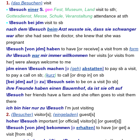
1.
(das Besuchen)
visit
▪
\Besuch
einer
S.
gen
Fest, Museum, Land
visit to sth;
Gottesdienst, Messe, Schule, Veranstaltung
attendance at sth
▪
\Besuch bei jdm
visit to sb
nach dem \Besuch
beim
Arzt wusste sie, dass sie schwanger
war
after she had seen the doctor, she knew that she was
pregnant
\Besuch [von jdm] haben
to have [
or
receive] a visit from sb
form
ihr \Besuch
war
mir immer willkommen
her visits [
or
visits from
her] were always welcome to me
jdm einen \Besuch machen
[
o
(geh)
abstatten
]
to pay sb a visit,
to pay a call on sb;
(
kurz
)
to call [
or
drop in] on sb
[bei jdm] auf
[
o
zu
]
\Besuch sein
to be on a visit [to sb]
ihre Freunde haben einen Bauernhof, da ist sie oft auf
\Besuch
her friends have a farm and she often goes to visit them
there
ich bin hier nur zu \Besuch
I'm just visiting
2.
(Besucher)
visitor[s];
(eingeladen)
guest[s]
hoher \Besuch
important [
or
official] visitor[s] [
or
guest[s]]
\Besuch [von jdm] bekommen
[
o
erhalten
]
to have [
or
get] a
visit [from sb]