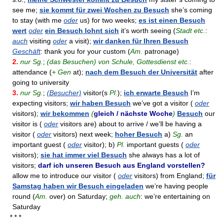
see me;
sie kommt für zwei Wochen zu Besuch
she’s coming
to stay (with me
oder
us) for two weeks;
es ist einen Besuch
wert
oder
ein Besuch lohnt sich
it’s worth seeing (
Stadt etc.
:
auch
visiting
oder
a visit);
wir danken für Ihren Besuch
Geschäft
: thank you for your custom (
Am.
patronage)
2.
nur Sg.
;
(das Besuchen) von Schule, Gottesdienst etc.
:
attendance (
+ Gen
at);
nach dem Besuch der Universität
after
going to university
3.
nur Sg.
;
(Besucher)
visitor(s
Pl.
);
ich erwarte Besuch
I’m
expecting visitors;
wir haben Besuch
we’ve got a visitor (
oder
visitors);
wir bekommen
(
gleich / nächste Woche
)
Besuch
our
visitor is (
oder
visitors are) about to arrive / we’ll be having a
visitor (
oder
visitors) next week;
hoher Besuch
a)
Sg.
an
important guest (
oder
visitor); b)
Pl.
important guests (
oder
visitors);
sie hat immer viel Besuch
she always has a lot of
visitors;
darf ich unseren Besuch aus England vorstellen?
allow me to introduce our visitor (
oder
visitors) from England;
für
Samstag haben wir Besuch eingeladen
we’re having people
round (
Am.
over) on Saturday;
geh. auch
: we’re entertaining on
Saturday
* * *