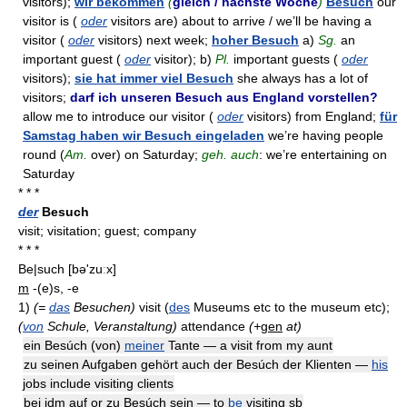
visitors);
wir bekommen
(
gleich / nächste Woche
)
Besuch
our
visitor is (
oder
visitors are) about to arrive / we’ll be having a
visitor (
oder
visitors) next week;
hoher Besuch
a)
Sg.
an
important guest (
oder
visitor); b)
Pl.
important guests (
oder
visitors);
sie hat immer viel Besuch
she always has a lot of
visitors;
darf ich unseren Besuch aus England vorstellen?
allow me to introduce our visitor (
oder
visitors) from England;
für
Samstag haben wir Besuch eingeladen
we’re having people
round (
Am.
over) on Saturday;
geh. auch
: we’re entertaining on
Saturday
* * *
der
Besuch
visit; visitation; guest; company
* * *
Be|such
[bə'zuːx]
m
-(e)s, -e
1)
(=
das
Besuchen)
visit (
des
Museums etc to the museum etc);
(
von
Schule, Veranstaltung)
attendance
(+
gen
at)
ein Besúch (von)
meiner
Tante — a visit from my aunt
zu seinen Aufgaben gehört auch der Besúch der Klienten —
his
jobs include visiting clients
bei jdm auf or zu Besúch sein — to
be
visiting sb