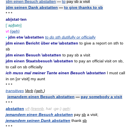
jdm einen Besuch abstatten
—
to
pay sb a visit
jdm seinen Dank abstatten
—
to give thanks to sb
* * *
ab|stat·ten
[ˈapʃtatn̩]
vt
(geh)
▪
jdm etw \abstatten
to do sth dutifully or officially
jdm einen Bericht über etw \abstatten
to give a report on sth to
sb
jdm einen Besuch \abstatten
to pay sb a visit
jdm einen Staatsbesuch \abstatten
to pay an official visit on sb,
to call on sb officially
ich muss mal meiner Tante einen Besuch \abstatten
I must call
in on [
or
visit] my aunt
* * *
transitives
Verb
(
geh.
)
jemandem einen Besuch abstatten
—
pay somebody a visit
* * *
abstatten
v/t
(
trennb
, hat -ge-)
geh
:
jemandem einen Besuch abstatten
pay
sb
a visit;
jemandem seinen Dank abstatten
thank
sb
* * *