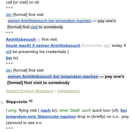
call [
or
visit] on sb
* * *
der
[formal] first visit
seinen Antrittsbesuch bei jemandem machen
— pay one's
[formal] first
visit
to somebody
* * *
Antrittsbesuch
m
first visit;
heute macht X seinen Antrittsbesuch
Botschafter
etc
: today X
will
be presenting his credentials (
bei
to)
* * *
der
[formal] first visit
seinen Antrittsbesuch bei jemandem machen
— pay one's
[formal] first visit to somebody
Deutsch-Englisch Wörterbuch
Antrittsbesuch
>
Stippvisite
11
f umg.
flying visit (
nach
to);
einer Stadt: auch
quick tour (of);
bei
jemandem eine Stippvisite machen
drop in (briefly) on s.o., pop
(a)round to see s.o.
* * *