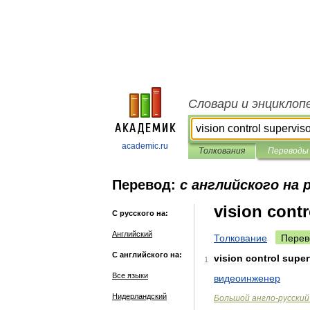
Словари и энциклоп
academic.ru
Толкования
Переводы
Перевод:
с английского на 
vision contr
С русского на:
Английский
Толкование
Перев
С английского на:
vision
control
super
1
Все языки
видеоинженер
Нидерландский
Большой
англо
-
русский