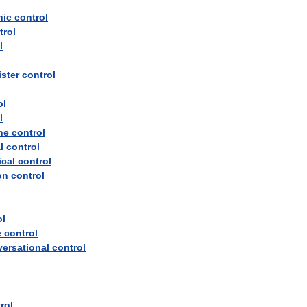
nic
control
trol
l
ister
control
ol
l
ne
control
l
control
cal
control
on
control
ol
e
control
ersational
control
rol