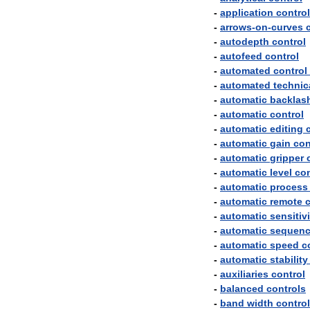
-
application
control
-
arrows
-
on
-
curves
-
autodepth
control
-
autofeed
control
-
automated
control
-
automated
technic
-
automatic
backlas
-
automatic
control
-
automatic
editing
-
automatic
gain
con
-
automatic
gripper
-
automatic
level
con
-
automatic
process
-
automatic
remote
c
-
automatic
sensitiv
-
automatic
sequen
-
automatic
speed
c
-
automatic
stability
-
auxiliaries
control
-
balanced
controls
-
band
width
control