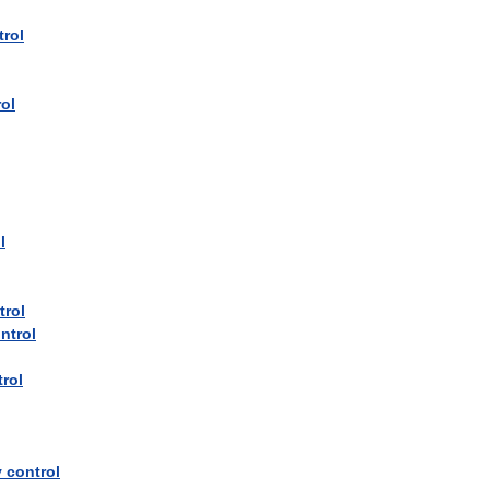
trol
ol
l
trol
ntrol
rol
y
control