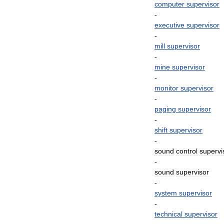
computer
supervisor
-
executive
supervisor
-
mill
supervisor
-
mine
supervisor
-
monitor
supervisor
-
paging
supervisor
-
shift
supervisor
-
sound
control
supervi
-
sound
supervisor
-
system
supervisor
-
technical
supervisor