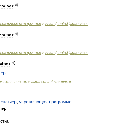
rvisor
технических
терминов
vision
(
control
)
supervisor
>
rvisor
технических
терминов
vision
(
control
)
supervisor
>
visor
нер
усский
словарь
vision
control
supervisor
>
испетчер
;
управляющая
программа
лёр
стка