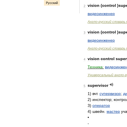
Русский
vision
(
control
)
supe
2
видеоинженер
Англо
-
русский
словарь
vision
(
control
)
supe
3
видеоинженер
Англо
-
русский
словарь
vision
control
super
4
Техника:
видеоинже
Универсальный
англо
-
р
supervisor
5
1
)
вчт
.
супервизор
;
д
2
)
инспектор
;
контро
3
)
оператор
4
)
швейн
.
мастер
уча
•
-