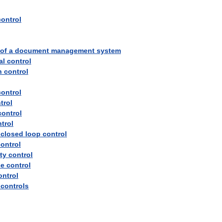
control
of
a
document
management
system
al
control
h
control
control
trol
control
trol
closed
loop
control
ontrol
ity
control
ce
control
ontrol
controls