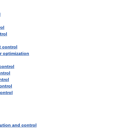
l
ol
trol
t
control
r
optimization
control
ntrol
ntrol
ontrol
ontrol
bution
and
control