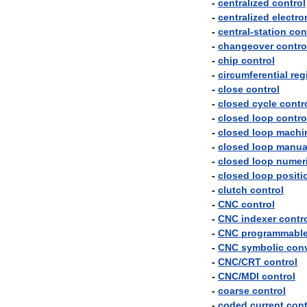
-
centralized
control
-
centralized
electro
-
central
-
station
con
-
changeover
contro
-
chip
control
-
circumferential
reg
-
close
control
-
closed
cycle
contr
-
closed
loop
contro
-
closed
loop
machi
-
closed
loop
manua
-
closed
loop
numeri
-
closed
loop
positi
-
clutch
control
-
CNC
control
-
CNC
indexer
contr
-
CNC
programmabl
-
CNC
symbolic
conv
-
CNC
/
CRT
control
-
CNC
/
MDI
control
-
coarse
control
-
coded
current
cont