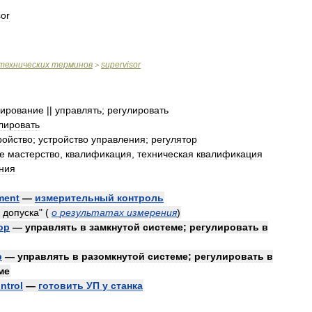
sor
технических
терминов
supervisor
>
лирование
||
управлять
;
регулировать
лировать
ройство
;
устройство
управления
;
регулятор
е
мастерство
,
квалификация
,
техническая
квалификация
ния
ment
—
измерительный
контроль
допуска
"
(
о
результатах
измерения
)
op
—
управлять
в
замкнутой
системе
;
регулировать
в
p
—
управлять
в
разомкнутой
системе
;
регулировать
в
ме
ntrol
—
готовить
УП
у
станка