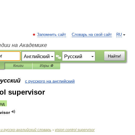
Запомнить сайт
Словарь на свой сайт
RU
едии на Академике
Найти!
Книги
Игры ⚽
русский
с русского на английский
ol supervisor
од
visor
и
русско
-
английский
словарь
vision
control
supervisor
>