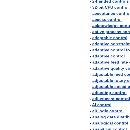
-
2
-
handed
controls
-
32
-
bit
CPU
control
-
acceptance
contro
-
access
control
-
acknowledge
contr
-
active
process
con
-
adaptable
control
-
adaptive
constrain
-
adaptive
control
fo
-
adaptive
control
-
adaptive
feed
rate
-
adaptive
quality
co
-
adjustable
feed
co
-
adjustable
rotary
c
-
adjustable
speed
c
-
adjusting
control
-
adjustment
control
-
AI
control
-
air
logic
control
-
analog
data
distri
-
analogical
control
-
analytical
control