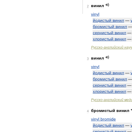
винил
2
vinyl
йодистый
винил
—
бромистый
винил
сернистый
винил
хлористый
винил
Русско
-
английский
нау
винил
3
vinyl
йодистый
винил
—
бромистый
винил
сернистый
винил
хлористый
винил
Русско
-
английский
мед
бромистый
винил
4
vinyl
bromide
йодистый
винил
—
сернистый
винил