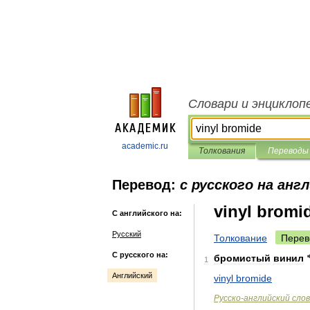
Словари и энциклоп
academic.ru
Толкования
Переводы
Перевод:
с русского на анг
vinyl bromi
С английского на:
Русский
Толкование
Перев
С русского на:
бромистый
винил
1
Английский
vinyl
bromide
Русско
-
английский
сло