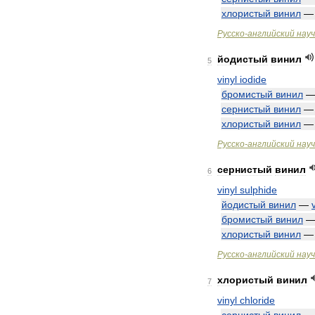
хлористый
винил
Русско
-
английский
нау
йодистый
винил
5
vinyl
iodide
бромистый
винил
сернистый
винил
хлористый
винил
Русско
-
английский
нау
сернистый
винил
6
vinyl
sulphide
йодистый
винил
—
бромистый
винил
хлористый
винил
Русско
-
английский
нау
хлористый
винил
7
vinyl
chloride