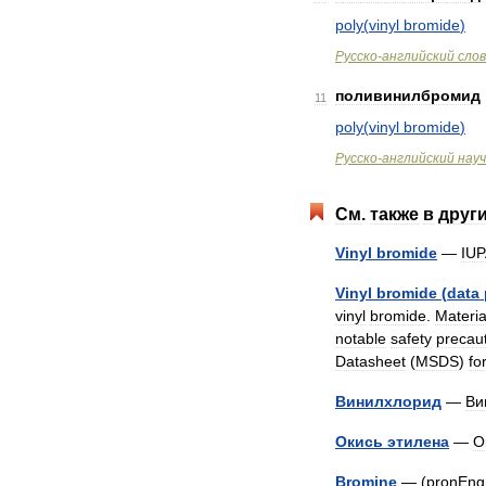
poly
(
vinyl
bromide
)
Русско
-
английский
сло
поливинилбромид
11
poly
(
vinyl
bromide
)
Русско
-
английский
нау
См
.
также
в
друг
Vinyl
bromide
—
IU
Vinyl
bromide
(
data
vinyl
bromide
.
Materia
notable
safety
precau
Datasheet
(
MSDS
)
fo
Винилхлорид
—
Ви
Окись
этилена
—
О
Bromine
— (
pronEng