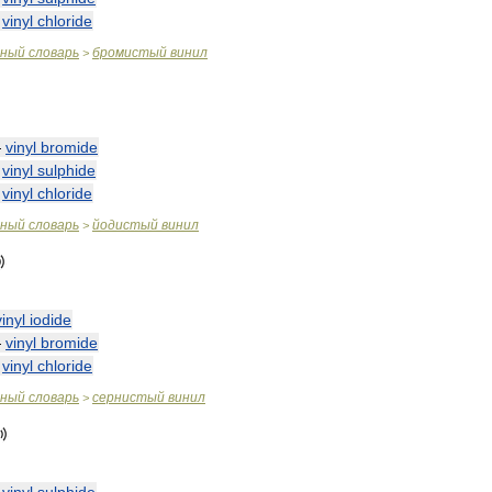
—
vinyl
chloride
чный
словарь
бромистый
винил
>
—
vinyl
bromide
—
vinyl
sulphide
—
vinyl
chloride
чный
словарь
йодистый
винил
>
vinyl
iodide
—
vinyl
bromide
—
vinyl
chloride
чный
словарь
сернистый
винил
>