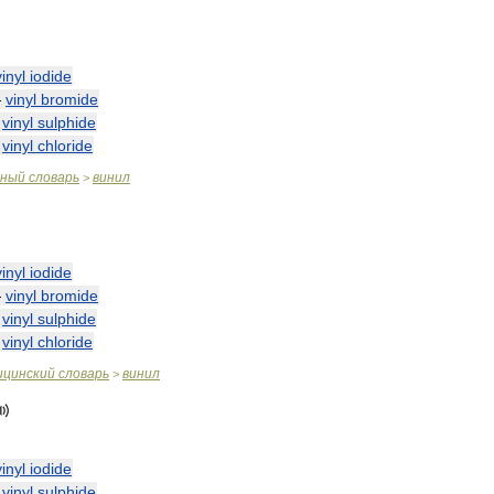
vinyl
iodide
—
vinyl
bromide
—
vinyl
sulphide
—
vinyl
chloride
чный
словарь
винил
>
vinyl
iodide
—
vinyl
bromide
—
vinyl
sulphide
—
vinyl
chloride
ицинский
словарь
винил
>
vinyl
iodide
—
vinyl
sulphide