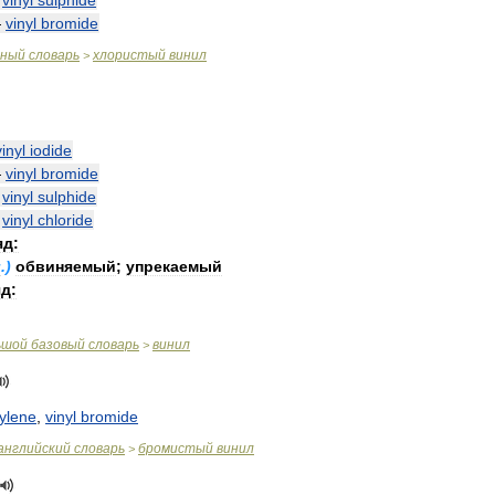
—
vinyl
sulphide
—
vinyl
bromide
чный
словарь
хлористый
винил
>
vinyl
iodide
—
vinyl
bromide
—
vinyl
sulphide
—
vinyl
chloride
яд:
л
.)
обвиняемый
;
упрекаемый
д:
ьшой
базовый
словарь
винил
>
ylene
,
vinyl
bromide
английский
словарь
бромистый
винил
>