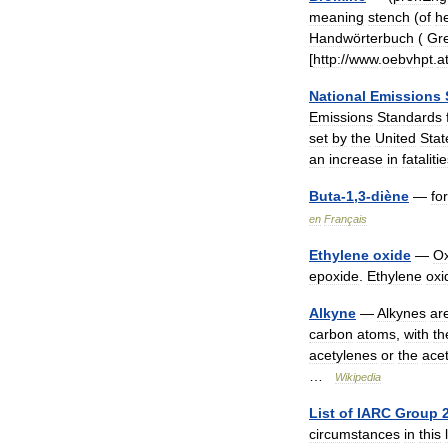
meaning
stench
(
of
h
Handwörterbuch
(
Gr
[
http:
//
www
.
oebvhpt
.
a
National
Emissions
Emissions
Standards
set
by
the
United
Stat
an
increase
in
fataliti
Buta
-
1
,
3
-
diène
—
fo
en
Français
Ethylene
oxide
—
Ox
epoxide
.
Ethylene
oxi
Alkyne
—
Alkynes
ar
carbon
atoms
,
with
th
acetylenes
or
the
ace
…
Wikipedia
List
of
IARC
Group
circumstances
in
this