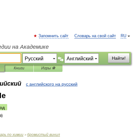
Запомнить сайт
Словарь на свой сайт
RU
едии на Академике
Найти!
Книги
Игры ⚽
лийский
с английского на русский
de
од
варь
по
химии
бромистый
винил
>