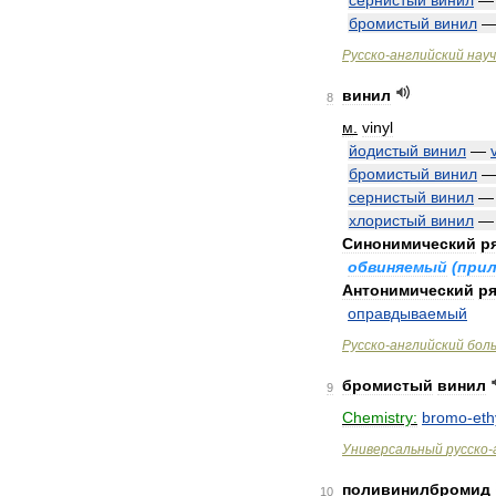
сернистый
винил
бромистый
винил
Русско
-
английский
нау
винил
8
м
.
vinyl
йодистый
винил
—
бромистый
винил
сернистый
винил
хлористый
винил
Синонимический
р
обвиняемый
(
при
Антонимический
ря
оправдываемый
Русско
-
английский
бол
бромистый
винил
9
Chemistry:
bromo
-
eth
Универсальный
русско
-
поливинилбромид
10