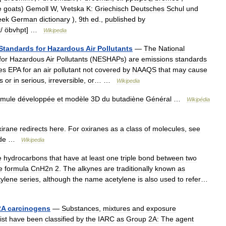
e
goats
)
Gemoll
W
,
Vretska
K:
Griechisch
Deutsches
Schul
und
eek
German
dictionary
),
9th
ed
.,
published
by
t
/
öbvhpt
] …
Wikipedia
Standards
for
Hazardous
Air
Pollutants
—
The
National
for
Hazardous
Air
Pollutants
(
NESHAPs
)
are
emissions
standards
es
EPA
for
an
air
pollutant
not
covered
by
NAAQS
that
may
cause
es
or
in
serious
,
irreversible
,
or
… …
Wikipedia
rmule
développée
et
modèle
3D
du
butadiène
Général
…
Wikipédia
irane
redirects
here
.
For
oxiranes
as
a
class
of
molecules
,
see
de
…
Wikipedia
e
hydrocarbons
that
have
at
least
one
triple
bond
between
two
e
formula
CnH2n
2
.
The
alkynes
are
traditionally
known
as
tylene
series
,
although
the
name
acetylene
is
also
used
to
refer
…
2A
carcinogens
—
Substances
,
mixtures
and
exposure
list
have
been
classified
by
the
IARC
as
Group
2A:
The
agent