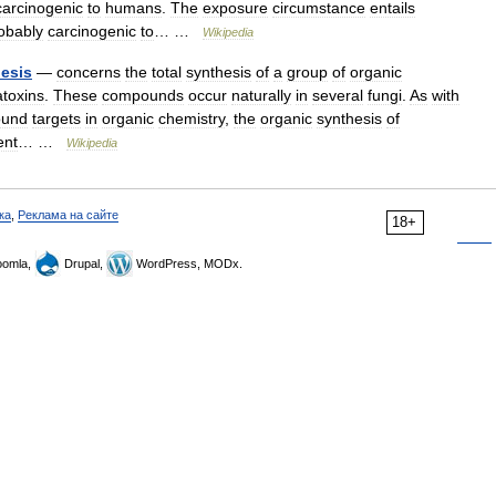
carcinogenic
to
humans
.
The
exposure
circumstance
entails
obably
carcinogenic
to
… …
Wikipedia
esis
—
concerns
the
total
synthesis
of
a
group
of
organic
atoxins
.
These
compounds
occur
naturally
in
several
fungi
.
As
with
und
targets
in
organic
chemistry
,
the
organic
synthesis
of
ent
… …
Wikipedia
ка
,
Реклама на сайте
18+
omla,
Drupal,
WordPress, MODx.