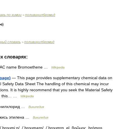
варь
по
химии
поливинилбромид
>
чный
словарь
поливинилбромид
>
их
словарях:
PAC
name
Bromoethene
…
Wikipedia
page
)
—
This
page
provides
supplementary
chemical
data
on
l
Safety
Data
Sheet
The
handling
of
this
chemical
may
incur
tions
.
It
is
highly
recommend
that
you
seek
the
Material
Safety
r
this
… …
Wikipedia
нилхлорид
…
Википедия
кись
этилена
…
Википедия
|
ˈbroʊmiːn
/, /
ˈbroʊmaɪn
/, /
ˈbroʊmɪn
,
el
.
βρῶμος
,
brómos
,