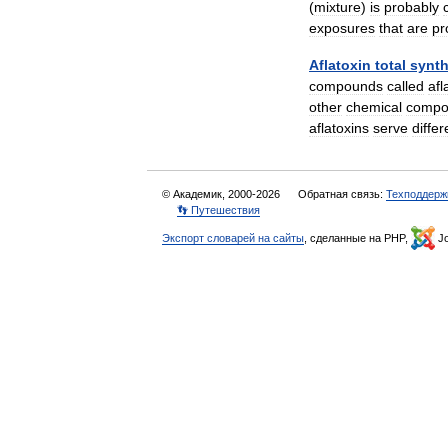
(
mixture
)
is
probably
exposures
that
are
pr
Aflatoxin
total
synth
compounds
called
afl
other
chemical
compo
aflatoxins
serve
differ
© Академик, 2000-2026
Обратная связь:
Техподдерж
👣 Путешествия
Экспорт словарей на сайты
, сделанные на PHP,
Jo