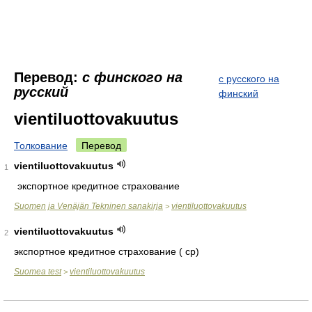
Перевод:
с финского на
с русского на
русский
финский
vientiluottovakuutus
Толкование
Перевод
vientiluottovakuutus
1
экспортное кредитное страхование
Suomen ja Venäjän Tekninen sanakirja
vientiluottovakuutus
>
vientiluottovakuutus
2
экспортное кредитное страхование ( ср)
Suomea test
vientiluottovakuutus
>