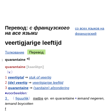
Перевод:
с французского
со всех языков на
на все языки
французский
veertigjarige leeftijd
Толкование
Перевод
quarantaine
1
quarantaine
[kaarãt
e
n]
〈v.〉
1
veertigtal
⇒
stuk of veertig
2
(de) veertig
⇒
veertigjarige leeftijd
3
quarantaine
⇒
(sanitaire) afzondering
♦
voorbeelden:
3
〈
figuurlijk
〉
mettre
qn. en quarantaine
•
iemand negeren,
iemand boycotten
f