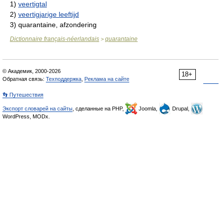
1)
veertigtal
2)
veertigjarige leeftijd
3)
quarantaine, afzondering
Dictionnaire français-néerlandais
quarantaine
>
© Академик, 2000-2026
18+
Обратная связь:
Техподдержка
,
Реклама на сайте
👣 Путешествия
Экспорт словарей на сайты
, сделанные на PHP,
Joomla,
Drupal,
WordPress, MODx.