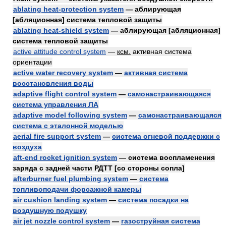
ablating heat-protection system
— аблирующая
[абляционная] система тепловой защиты
ablating heat-shield system
— аблирующая [абляционная]
система тепловой защиты
active attitude control system
—
ксм.
активная система
ориентации
active water recovery system
—
активная система
восстановления воды
adaptive flight control system
—
самонастраивающаяся
система управления ЛА
adaptive model following system
—
самонастраивающаяся
система с эталонной моделью
aerial fire support system
—
система огневой поддержки с
воздуха
aft-end rocket ignition system
— система воспламенения
заряда с задней части РДТТ [со стороны сопла]
afterburner fuel plumbing system
—
система
топливоподачи форсажной камеры
air cushion landing system
—
система посадки на
воздушную подушку
air jet nozzle control system
—
газоструйная система