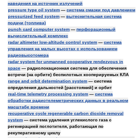
наведения на источник излучений
pressure type oil system
—
система смазки под давлением
pressurized feed system
—
вытеснительная система
подачи (топлива)
punch card computer system
—
перфорационный
вычислительный комплекс
radar altimeter low-altitude control system
—
система
управления на малых высотах с использованием
радиовысотомера
radar system for unmanned cooperative rendezvous in
space
— радиолокационная система для обеспечения
встречи (на орбите) беспилотных кооперируемых КЛА
range and orbit determination system
— система
определения дальностей [расстояний] и орбит
real-time telemetry processing system
—
система
обработки радиотелеметрических данных в реальном
масштабе времени
recuperative cycle regenerable carbon dioxide removal
system
— система удаления углекислого газа с
регенерацией поглотителя, работающая по
рекуперативному циклу