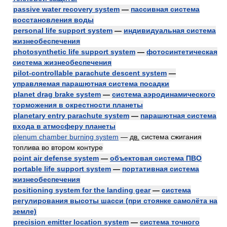
passive water recovery system
—
пассивная система
восстановления воды
personal life support system
—
индивидуальная система
жизнеобеспечения
photosynthetic life support system
—
фотосинтетическая
система жизнеобеспечения
pilot-controllable parachute descent system
—
управляемая парашютная система посадки
planet drag brake system
—
система аэродинамического
торможения в окрестности планеты
planetary entry parachute system
—
парашютная система
входа в атмосферу планеты
plenum chamber burning system
—
дв.
система сжигания
топлива во втором контуре
point air defense system
—
объектовая система ПВО
portable life support system
—
портативная система
жизнеобеспечения
positioning system for the landing gear
—
система
регулирования высоты шасси (при стоянке самолёта на
земле)
precision emitter location system
—
система точного