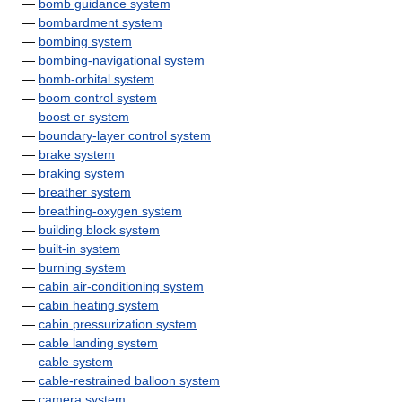
—
bomb guidance system
—
bombardment system
—
bombing system
—
bombing-navigational system
—
bomb-orbital system
—
boom control system
—
boost er system
—
boundary-layer control system
—
brake system
—
braking system
—
breather system
—
breathing-oxygen system
—
building block system
—
built-in system
—
burning system
—
cabin air-conditioning system
—
cabin heating system
—
cabin pressurization system
—
cable landing system
—
cable system
—
cable-restrained balloon system
—
camera system