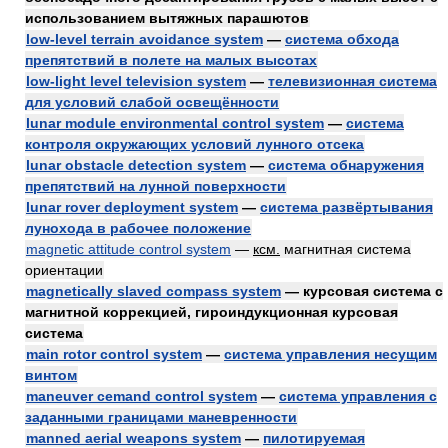
использованием вытяжных парашютов
low-level terrain avoidance system
—
система обхода
препятствий в полете на малых высотах
low-light level television system
—
телевизионная система
для условий слабой освещённости
lunar module environmental control system
—
система
контроля окружающих условий лунного отсека
lunar obstacle detection system
—
система обнаружения
препятствий на лунной поверхности
lunar rover deployment system
—
система развёртывания
лунохода в рабочее положение
magnetic attitude control system
—
ксм.
магнитная система
ориентации
magnetically slaved compass system
— курсовая система с
магнитной коррекцией, гироиндукционная курсовая
система
main rotor control system
—
система управления несущим
винтом
maneuver cemand control system
—
система управления с
заданными границами маневренности
manned aerial weapons system
—
пилотируемая