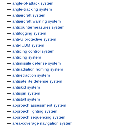
—
angle-of-attack system
—
angle-tracking system
—
antiaircraft system
—
antiaircraft warning system
—
anticountermeasures system
—
antifogging system
—
anti-G protective system
—
anti-ICBM system
—
antiicing control system
—
antiicing system
—
antimissile defense system
—
antiradiation homing system
—
antiretraction system
—
antisatellite defense system
—
antiskid system
—
antispin system
—
antistall system
—
approach assessment system
—
approach lighting system
—
approach sequencing system
—
area-coverage navigation system