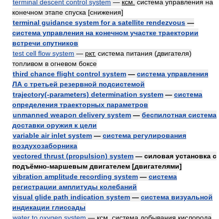
terminal descent control system
—
ксм.
система управления на
конечном этапе спуска [снижения]
terminal guidance system for a satellite rendezvous
—
система управления на конечном участке траектории
встречи спутников
test cell flow system
—
ркт.
система питания (двигателя)
топливом в огневом боксе
third chance flight control system
—
система управления
ЛА с третьей резервной подсистемой
trajectory(-parameters) determination system
—
система
определения траекторных параметров
unmanned weapon delivery system
—
беспилотная система
доставки оружия к цели
variable air inlet system
—
система регулирования
воздухозаборника
vectored thrust (propulsion) system
— силовая установка с
подъёмно-маршевым двигателем [двигателями]
vibration amplitude recording system
—
система
регистрации амплитуды колебаний
visual glide path indication system
—
система визуальной
индикации глиссады
water to oxygen system
—
ксм.
система добывания кислорода