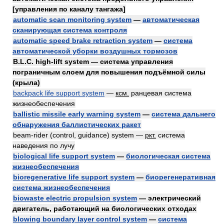
[управления по каналу тангажа]
automatic scan monitoring system
—
автоматическая
сканирующая система контроля
automatic speed brake retraction system
—
система
автоматической уборки воздушных тормозов
B.L.C. high-lift system — система управления
пограничным слоем для повышения подъёмной силы
(крыла)
backpack life support system
—
ксм.
ранцевая система
жизнеобеспечения
ballistic missile early warning system
—
система дальнего
обнаружения баллистических ракет
beam-rider (control, guidance) system —
ркт.
система
наведения по лучу
biological life support system
—
биологическая система
жизнеобеспечения
bioregenerative life support system
—
биорегенеративная
система жизнеобеспечения
biowaste electric propulsion system
— электрический
двигатель, работающий на биологических отходах
blowing boundary layer control system
—
система