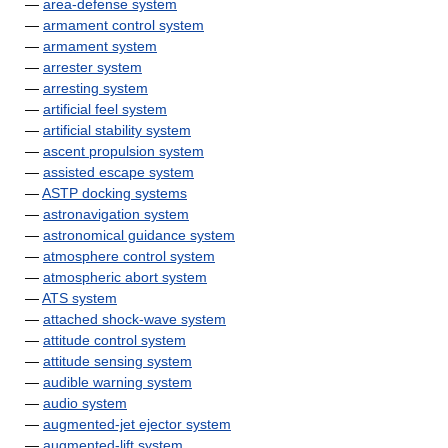
—
area-defense system
—
armament control system
—
armament system
—
arrester system
—
arresting system
—
artificial feel system
—
artificial stability system
—
ascent propulsion system
—
assisted escape system
—
ASTP docking systems
—
astronavigation system
—
astronomical guidance system
—
atmosphere control system
—
atmospheric abort system
—
ATS system
—
attached shock-wave system
—
attitude control system
—
attitude sensing system
—
audible warning system
—
audio system
—
augmented-jet ejector system
—
augmented-lift system