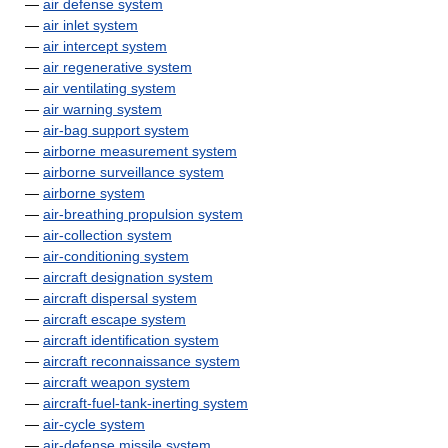
—
air defense system
—
air inlet system
—
air intercept system
—
air regenerative system
—
air ventilating system
—
air warning system
—
air-bag support system
—
airborne measurement system
—
airborne surveillance system
—
airborne system
—
air-breathing propulsion system
—
air-collection system
—
air-conditioning system
—
aircraft designation system
—
aircraft dispersal system
—
aircraft escape system
—
aircraft identification system
—
aircraft reconnaissance system
—
aircraft weapon system
—
aircraft-fuel-tank-inerting system
—
air-cycle system
—
air-defense missile system