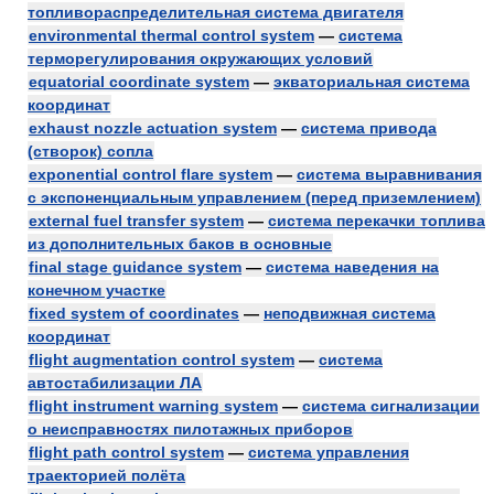
топливораспределительная система двигателя
environmental thermal control system
—
система
терморегулирования окружающих условий
equatorial coordinate system
—
экваториальная система
координат
exhaust nozzle actuation system
—
система привода
(створок) сопла
exponential control flare system
—
система выравнивания
с экспоненциальным управлением (перед приземлением)
external fuel transfer system
—
система перекачки топлива
из дополнительных баков в основные
final stage guidance system
—
система наведения на
конечном участке
fixed system of coordinates
—
неподвижная система
координат
flight augmentation control system
—
система
автостабилизации ЛА
flight instrument warning system
—
система сигнализации
о неисправностях пилотажных приборов
flight path control system
—
система управления
траекторией полёта