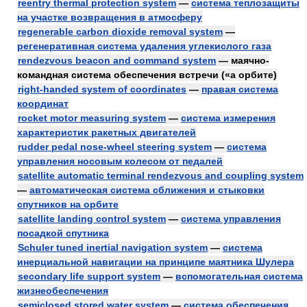
reentry thermal protection system
—
система теплозащиты
на участке возвращения в атмосферу
regenerable carbon dioxide removal system
—
регенеративная система удаления углекислого газа
rendezvous beacon and command system
— маячно-
командная система обеспечения встречи («а орбите)
right-handed system of coordinates
—
правая система
координат
rocket motor measuring system
—
система измерения
характеристик ракетных двигателей
rudder pedal nose-wheel steering system
—
система
управления носовым колесом от педалей
satellite automatic terminal rendezvous and coupling system
—
автоматическая система сближения и стыковки
спутников на орбите
satellite landing control system
—
система управления
посадкой спутника
Schuler tuned inertial navigation system
—
система
инерциальной навигации на принципе маятника Шулера
secondary life support system
—
вспомогательная система
жизнеобеспечения
semiclosed stored water system
—
система обеспечения