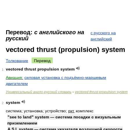
Перевод:
с английского на
с русского на
русский
английский
vectored thrust (propulsion) system
Толкование
Перевод
vectored thrust propulsion system
1
Авиация:
силовая установка с подъёмно-маршевым
двигателем
Универсальный англо-русский словарь
vectored thrust propulsion system
>
system
2
система; установка; устройство;
ркт.
комплекс
"see to land" system — система посадки с визуальным
приземлением
A.S.I. system — система указателя воздушной скорости