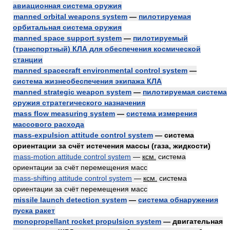
авиационная система оружия
manned orbital weapons system
—
пилотируемая
орбитальная система оружия
manned space support system
—
пилотируемый
(транспортный) КЛА для обеспечения космической
станции
manned spacecraft environmental control system
—
система жизнеобеспечения экипажа КЛА
manned strategic weapon system
—
пилотируемая система
оружия стратегического назначения
mass flow measuring system
—
система измерения
массового расхода
mass-expulsion attitude control system
— система
ориентации за счёт истечения массы (газа, жидкости)
mass-motion attitude control system
—
ксм.
система
ориентации за счёт перемещения масс
mass-shifting attitude control system
—
ксм.
система
ориентации за счёт перемещения масс
missile launch detection system
—
система обнаружения
пуска ракет
monopropellant rocket propulsion system
— двигательная