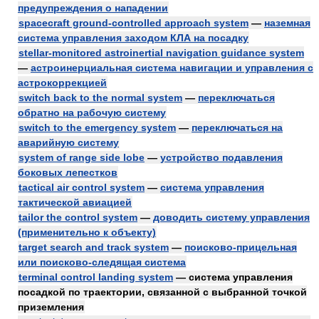
предупреждения о нападении
spacecraft ground-controlled approach system
—
наземная
система управления заходом КЛА на посадку
stellar-monitored astroinertial navigation guidance system
—
астроинерциальная система навигации и управления с
астрокоррекцией
switch back to the normal system
—
переключаться
обратно на рабочую систему
switch to the emergency system
—
переключаться на
аварийную систему
system of range side lobe
—
устройство подавления
боковых лепестков
tactical air control system
—
система управления
тактической авиацией
tailor the control system
—
доводить систему управления
(применительно к объекту)
target search and track system
—
поисково-прицельная
или поисково-следящая система
terminal control landing system
— система управления
посадкой по траектории, связанной с выбранной точкой
приземления