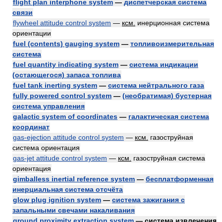
flight plan interphone system
—
диспетчерская система
связи
flywheel attitude control system
—
ксм.
инерционная система
ориентации
fuel (contents) gauging system
—
топливоизмерительная
система
fuel quantity indicating system
—
система индикации
(остающегося) запаса топлива
fuel tank inerting system
—
система нейтрального газа
fully powered control system
—
(необратимая) бустерная
система управления
galactic system of coordinates
—
галактическая система
координат
gas-ejection attitude control system
—
ксм.
газоструйная
система ориентация
gas-jet attitude control system
—
ксм.
газоструйная система
ориентация
gimballess inertial reference system
—
бесплатформенная
инерциальная система отсчёта
glow plug ignition system
—
система зажигания с
запальными свечами накаливания
ground proximity extraction system
— система извлечения