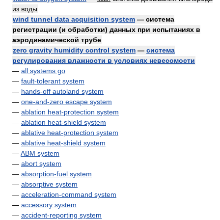
из воды
wind tunnel data acquisition system
— система
регистрации (и обработки) данных при испытаниях в
аэродинамической трубе
zero gravity humidity control system
—
система
регулирования влажности в условиях невесомости
—
all systems go
—
fault-tolerant system
—
hands-off autoland system
—
one-and-zero escape system
—
ablation heat-protection system
—
ablation heat-shield system
—
ablative heat-protection system
—
ablative heat-shield system
—
ABM system
—
abort system
—
absorption-fuel system
—
absorptive system
—
acceleration-command system
—
accessory system
—
accident-reporting system