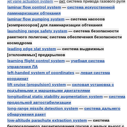
jet vane actuation system
—
ркт.
система привода газового руля
laminar flow control system
—
система искусственной
ламинаризации обтекания
laminar flow pumping system
— система насосов
[компрессоров] для ламинаризации обтекания
launching range safety system
— система безопасности
ракетного полигона; система обеспечения безопасности
космодрома
leading edge slat system
— система выдвижных
[отклоняемых] предкрылков
learning flight control system
—
учебная система
управления ЛА
left-handed system of coordinates
—
левая система
координат
lift cruise (propulsion) system
—
силовая установка с
подъёмными и маршевыми двигателями
longitudinal static stability augmentation system
—
система
продольной автостабилизации
long-range missile detection system
—
система дальнего
обнаружения ракет
low-altitude parachute extraction system
— система
беспосадочного десантирования грузов с малых высот с