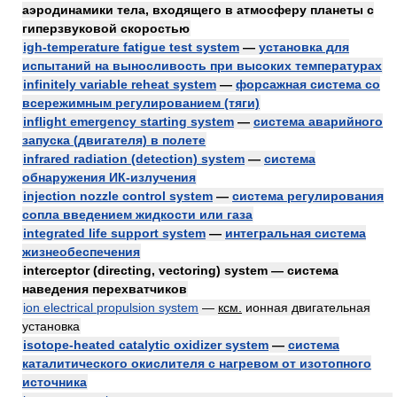
аэродинамики тела, входящего в атмосферу планеты с
гиперзвуковой скоростью
igh-temperature fatigue test system
—
установка для
испытаний на выносливость при высоких температурах
infinitely variable reheat system
—
форсажная система со
всережимным регулированием (тяги)
inflight emergency starting system
—
система аварийного
запуска (двигателя) в полете
infrared radiation (detection) system
—
система
обнаружения ИК-излучения
injection nozzle control system
—
система регулирования
сопла введением жидкости или газа
integrated life support system
—
интегральная система
жизнеобеспечения
interceptor (directing, vectoring) system — система
наведения перехватчиков
ion electrical propulsion system
—
ксм.
ионная двигательная
установка
isotope-heated catalytic oxidizer system
—
система
каталитического окислителя с нагревом от изотопного
источника