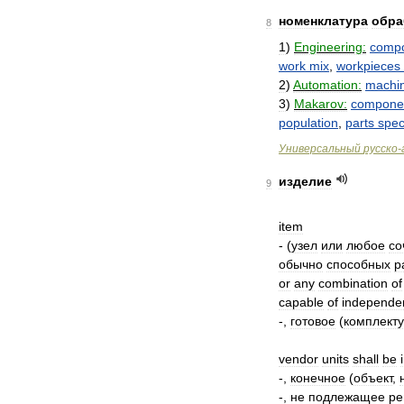
номенклатура
обра
8
1
)
Engineering:
comp
work
mix
,
workpieces
2
)
Automation:
machi
3
)
Makarov:
compone
population
,
parts
spe
Универсальный
русско
-
изделие
9
item
- (
узел
или
любое
со
обычно
способных
р
or
any
combination
of
capable
of
independe
-,
готовое
(
комплект
vendor
units
shall
be
-,
конечное
(
объект
,
-,
не
подлежащее
ре