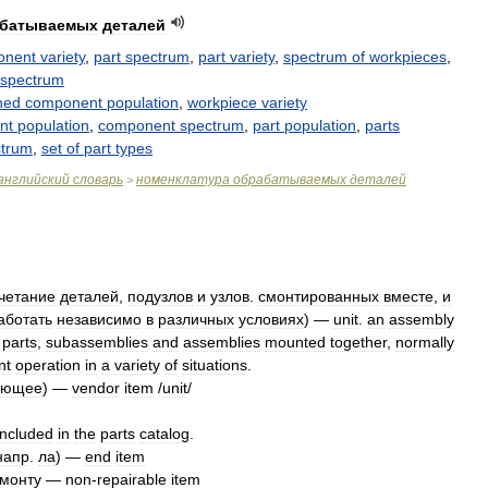
батываемых
деталей
onent
variety
,
part
spectrum
,
part
variety
,
spectrum
of
workpieces
,
spectrum
ned
component
population
,
workpiece
variety
nt
population
,
component
spectrum
,
part
population
,
parts
ctrum
,
set
of
part
types
английский
словарь
номенклатура
обрабатываемых
деталей
>
четание
деталей
,
подузлов
и
узлов
.
смонтированных
вместе
,
и
аботать
независимо
в
различных
условиях
) —
unit
.
an
assembly
parts
,
subassemblies
and
assemblies
mounted
together
,
normally
nt
operation
in
a
variety
of
situations
.
ующее
) —
vendor
item
/
unit
/
included
in
the
parts
catalog
.
напр
.
ла
) —
end
item
монту
—
non
-
repairable
item