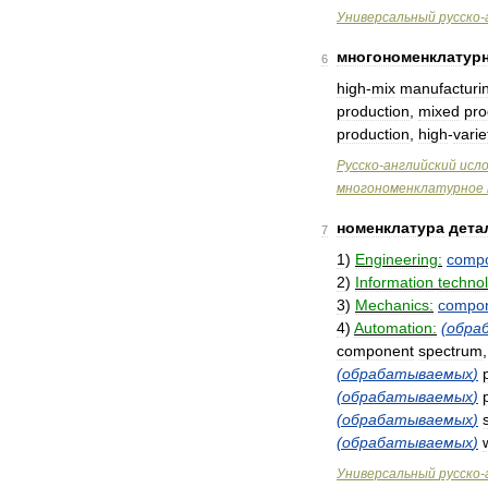
Универсальный
русско
-
многономенклатур
6
high
-
mix
manufacturi
production
,
mixed
pro
production
,
high
-
varie
Русско
-
английский
исл
многономенклатурное
номенклатура
дета
7
1
)
Engineering:
comp
2
)
Information
techno
3
)
Mechanics:
compo
4
)
Automation:
(
обра
component
spectrum
(
обрабатываемых
)
(
обрабатываемых
)
(
обрабатываемых
)
(
обрабатываемых
)
Универсальный
русско
-