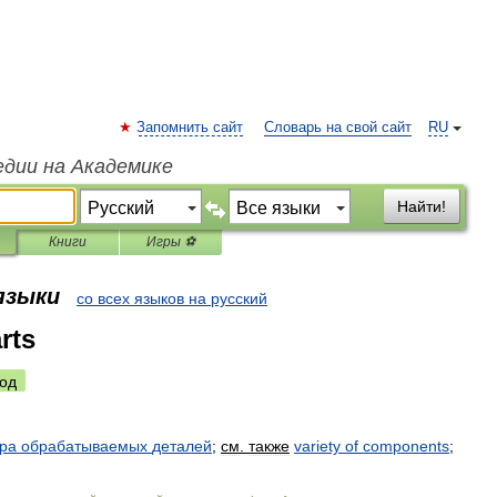
Запомнить сайт
Словарь на свой сайт
RU
едии на Академике
Найти!
Книги
Игры ⚽
 языки
со всех языков на русский
rts
од
ра
обрабатываемых
деталей
;
см
.
также
variety
of
components
;