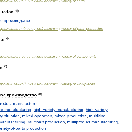
промышленной
и
научной
лексики
variety
of
parts
>
duction
ое
производство
промышленной
и
научной
лексики
variety
-
of
-
parts
production
>
ts
промышленной
и
научной
лексики
variety
of
components
>
s
промышленной
и
научной
лексики
variety
of
workpieces
>
ное
производство
product
manufacture
ix
manufacturing
,
high
-
variety
manufacturing
,
high
-
variety
ty
situation
,
mixed
operation
,
mixed
production
,
multikind
manufacturing
,
multipart
production
,
multiproduct
manufacturing
,
ariety
-
of
-
parts
production