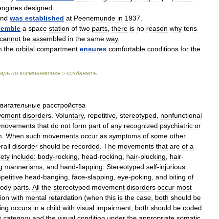
engines
designed
.
und
was
established
at
Peenemunde
in
1937
.
semble
a
space
station
of
two
parts
,
there
is
no
reason
why
tens
cannot
be
assembled
in
the
same
way
.
n
the
orbital
compartment
ensures
comfortable
conditions
for
the
варь
по
космонавтике
создавать
>
вигательные
расстройства
vement
disorders
.
Voluntary
,
repetitive
,
stereotyped
,
nonfunctional
movements
that
do
not
form
part
of
any
recognized
psychiatric
or
n
.
When
such
movements
occur
as
symptoms
of
some
other
rall
disorder
should
be
recorded
.
The
movements
that
are
of
a
iety
include:
body
-
rocking
,
head
-
rocking
,
hair
-
plucking
,
hair
-
g
mannerisms
,
and
hand
-
flapping
.
Stereotyped
self
-
injurious
epetitive
head
-
banging
,
face
-
slapping
,
eye
-
poking
,
and
biting
of
ody
parts
.
All
the
stereotyped
movement
disorders
occur
most
ion
with
mental
retardation
(
when
this
is
the
case
,
both
should
be
ing
occurs
in
a
child
with
visual
impairment
,
both
should
be
coded:
s
category
and
the
visual
condition
under
the
appropriate
somatic