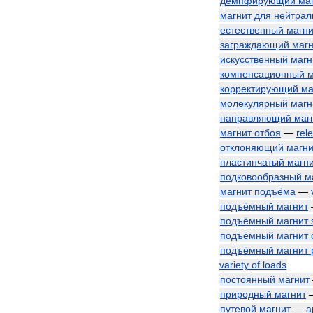
демпфирующий
ма
магнит
для
нейтрал
естественный
магни
заграждающий
магн
искусственный
магн
компенсационный
м
корректирующий
ма
молекулярный
магн
направляющий
маг
магнит
отбоя
—
rel
отклоняющий
магни
пластинчатый
магн
подковообразный
м
магнит
подъёма
—
подъёмный
магнит
подъёмный
магнит
подъёмный
магнит
подъёмный
магнит
variety
of
loads
постоянный
магнит
природный
магнит
путевой
магнит
—
a