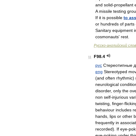
and
solid
-
propellant
A
missile
testing
gro
If
it
is
possible
to
as
or
hundreds
of
parts
Sanitary
equipment
i
cosmonauts
'
rest
.
Русско
-
английский
сло
F98
.
4
11
рус
Стереотипные
д
eng
Stereotyped
mo
(
and
often
rhythmic
)
neurological
conditio
disorder
,
only
the
ove
non
self
-
injurious
var
twisting
,
finger
-
flickin
behaviour
includes
r
hands
,
lips
or
other
b
frequently
in
associat
recorded
).
If
eye
-
pok
eye
-
poking
under
thi