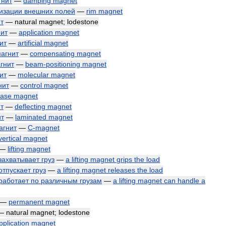
гнит
—
damping
magnet
изации
внешних
полей
—
rim
magnet
т
—
natural
magnet
;
lodestone
ит
—
application
magnet
ит
—
artificial
magnet
агнит
—
compensating
magnet
гнит
—
beam
-
positioning
magnet
ит
—
molecular
magnet
нит
—
control
magnet
ease
magnet
т
—
deflecting
magnet
ит
—
laminated
magnet
агнит
—
C
-
magnet
vertical
magnet
—
lifting
magnet
захватывает
груз
—
a
lifting
magnet
grips
the
load
отпускает
груз
—
a
lifting
magnet
releases
the
load
работает
по
различным
грузам
—
a
lifting
magnet
can
handle
a
—
permanent
magnet
—
natural
magnet
;
lodestone
pplication
magnet