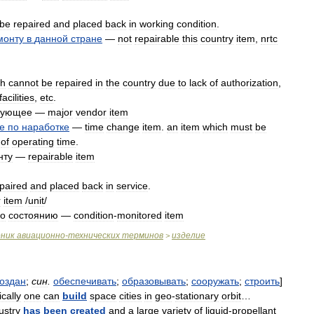
be
repaired
and
placed
back
in
working
condition
.
монту
в
данной
стране
—
not
repairable
this
country
item
,
nrtc
ch
cannot
be
repaired
in
the
country
due
to
lack
of
authorization
,
facilities
,
etc
.
тующее
—
major
vendor
item
е
по
наработке
—
time
change
item
.
an
item
which
must
be
of
operating
time
.
нту
—
repairable
item
paired
and
placed
back
in
service
.
r
item
/
unit
/
o
состоянию
—
condition
-
monitored
item
рник
авиационно
-
технических
терминов
изделие
>
оздан
;
син
.
обеспечивать
;
образовывать
;
сооружать
;
строить
]
ically
one
can
build
space
cities
in
geo
-
stationary
orbit
…
ustry
has
been
created
and
a
large
variety
of
liquid
-
propellant