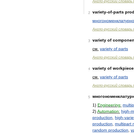
Англо
-
русский
словарь
variety
-
of
-
parts
pro
2
многономенклатурн
Англо
-
русский
словарь
variety
of
componen
3
см
.
variety
of
parts
Англо
-
русский
словарь
variety
of
workpiece
4
см
.
variety
of
parts
Англо
-
русский
словарь
многономенклатур
5
1
)
Engineering:
multi
2
)
Automation:
high
-
m
production
,
high
-
varie
production
,
multipart
random
production
,
v