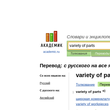
Словари и энциклоп
academic.ru
Толкования
Переводы
Перевод:
с русского на все
variety of pa
Со всех языков на:
Русский
Толкование
Перев
С русского на:
variety
of
parts
1
Английский
широкая
номенклату
variety
of
workpieces