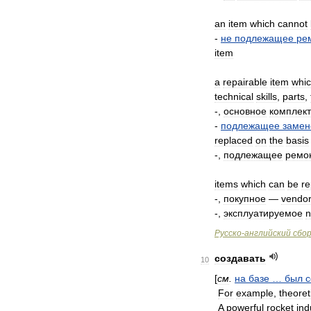
an
item
which
cannot
-
не
подлежащее
ре
item
a
repairable
item
whi
technical
skills
,
parts
,
-,
основное
комплек
-
подлежащее
замен
replaced
on
the
basis
-,
подлежащее
ремо
items
which
can
be
re
-,
покупное
—
vendo
-,
эксплуатируемое
n
Русско
-
английский
сбо
создавать
10
[
см
.
на
базе
…
был
с
For
example
,
theoret
A
powerful
rocket
ind