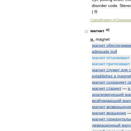
disorder
code
.
Stere
(
R
Classification
of
Disease
магнит
12
м
.
magnet
магнит
обеспечивае
adequate
pull
магнит
отталкивает
магнит
притягивает
магнит
служит
для
establishes
a
magnet
магнит
сохраняет
с
магнит
стареет
—
a
анализирующий
ма
возбуждающий
маг
магнит
возвращени
магнит
вращения
магнит
горизонталь
девиационный
магн