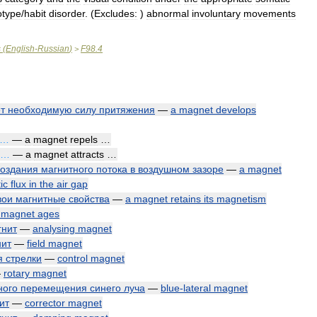
otype
/
habit
disorder
. (
Excludes:
)
abnormal
involuntary
movements
s
(
English
-
Russian
)
F98
.
4
>
т
необходимую
силу
притяжения
—
a
magnet
develops
…
—
a
magnet
repels
…
…
—
a
magnet
attracts
…
создания
магнитного
потока
в
воздушном
зазоре
—
a
magnet
ic
flux
in
the
air
gap
вои
магнитные
свойства
—
a
magnet
retains
its
magnetism
magnet
ages
гнит
—
analysing
magnet
нит
—
field
magnet
я
стрелки
—
control
magnet
—
rotary
magnet
ного
перемещения
синего
луча
—
blue
-
lateral
magnet
ит
—
corrector
magnet