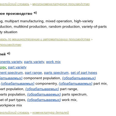
английский
словарь
многономенклатурное
производство
>
ное
производство
ng
,
multipart
manufacturing
,
mixed
operation
,
high
-
variety
duction
,
multikind
production
,
random
production
,
variety
-
of
-
parts
ty
situation
оварь
по
машиностроению
и
автоматизации
производства
>
производство
лей
onents
variety
,
parts
variety
,
work
mix
logy:
part
variety
nent
spectrum
,
part
range
,
parts
spectrum
,
set
of
part
types
батываемых
)
component
population
,
(
обрабатываемых
)
,
(
обрабатываемых
)
componentry
,
(
обрабатываемых
)
part
mix
,
part
population
,
(
обрабатываемых
)
part
range
,
parts
population
,
(
обрабатываемых
)
parts
spectrum
,
set
of
part
types
,
(
обрабатываемых
)
work
mix
,
workpiece
mix
английский
словарь
номенклатура
деталей
>