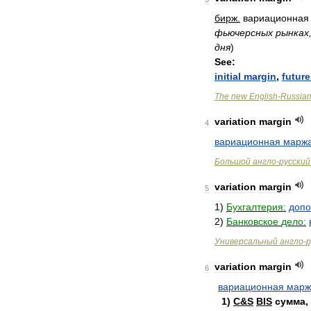
бирж
.
вариационная
фьючерсных
рынках
дня
)
See:
initial
margin
,
future
The
new
English
-
Russia
variation
margin
4
вариационная
марж
Большой
англо
-
русский
variation
margin
5
1
)
Бухгалтерия:
допо
2
)
Банковское
дело:
Универсальный
англо
-
р
variation
margin
6
вариационная
марж
1
)
C
&
S
BIS
сумма
,