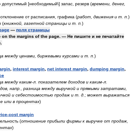
о
допустимый
[
необходимый
\]
запас
,
резерв
(
времени
,
денег
,
отклонение
от
расписания
,
графика
(
работ
,
движения
и
т
.
п
.
)
я
(
книжной
,
газетной
страницы
и
т
.
п
.
)
page
—
поля
страницы
e
on
the
margins
of
the
page
. —
Не
пишите
и
не
печатайте
ы
.
ца
между
ценами
,
биржевыми
курсами
и
т
.
п
.
)
argin
,
interest
margin
,
net
interest
margin
,
dumping
margin
,
ce
ца
между
каким
-
л
.
показателем
доходов
и
каким
-
л
.
одов
,
напр
.,
разница
между
выручкой
и
прямыми
затратами
,
учкой
и
себестоимостью
продаж
и
т
.
д
.;
может
выражаться
ме
или
в
процентах
)
rice
-
cost
margin
ельность
(
отношение
прибыли
фирмы
к
выручке
от
продаж
,
ентах
)