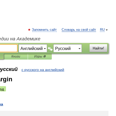
Запомнить сайт
Словарь на свой сайт
RU
едии на Академике
Найти!
Книги
Игры ⚽
русский
с русского на английский
argin
од
жа