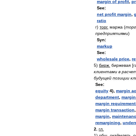
margin
of
profit
,
pr
See:
net
profit
margin
,
ratio
г
)
торг
.
маржа
(
торг
предприятиями
)
Syn:
markup
See:
wholesale
price
,
re
5
)
бирж
.
биржевая
[
г
клиентами
в
расче
будущей
позиции
кл
See:
equity
4
),
margin
a
department
,
margin
margin
requirement
margin
transaction
margin
,
maintenan
remargining
,
under
2
.
гл
.
1
)
общ
.
окаймлять
,
о