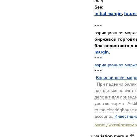
дня
)
See:
initial
margin
,
future
* * *
вариационная
маржа
биржевой
торговл
благоприятного
дв
margin
.
* * *
вариационная
марж
* * *
Вариационная
мар
.
При
падении
балан
находиться
на
счете
депозит
для
привед
уровню
маржи
.
Addit
to
the
clearinghouse
accounts
.
Инвестици
Англо
-
русский
экономи
variation
margin
3