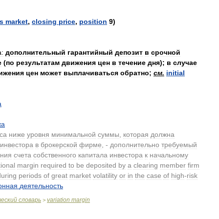
s
market
,
closing
price
,
position
9
)
:
дополнительный
гарантийный
депозит
в
срочной
е
(
по
результатам
движения
цен
в
течение
дня
);
в
случае
ижения
цен
может
выплачиваться
обратно
;
см
.
initial
а
жа
са
ниже
уровня
минимальной
суммы
,
которая
должна
инвестора
в
брокерской
фирме
, -
дополнительно
требуемый
ения
счета
собственного
капитала
инвестора
к
начальному
ional
margin
required
to
be
deposited
by
a
clearing
member
firm
during
periods
of
great
market
volatility
or
in
the
case
of
high
-
risk
онная
деятельность
.
ческий
словарь
variation
margin
>