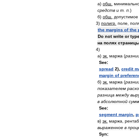
а
)
общ
.
минимальн
средств
и
т
.
п
.
)
б
)
общ
.
допустимое
3
)
полигр
.
поле
,
пол
the
margins
of
the
Do
not
write
or
typ
на
полях
страниц
4
)
а
)
эк
.
маржа
(
разни
See:
spread
2
),
credit
m
margin
of
preferen
б
)
эк
.
маржа
(
разни
показателем
расх
разница
между
выр
в
абсолютной
сум
See:
segment
margin
,
p
в
)
эк
.
маржа
,
рентаб
выраженное
в
проц
Syn: