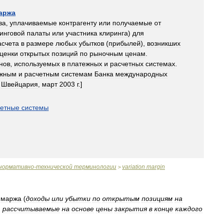
аржа
ва
,
уплачиваемые
контрагенту
или
получаемые
от
инговой
палаты
или
участника
клиринга
)
для
асчета
в
размере
любых
убытков
(
прибылей
),
возникших
ценки
открытых
позиций
по
рыночным
ценам
.
нов
,
используемых
в
платежных
и
расчетных
системах
.
ежным
и
расчетным
системам
Банка
международных
,
Швейцария
,
март
2003
г
.]
четные
системы
нормативно
-
технической
терминологии
variation
margin
>
маржа
(
доходы
или
убытки
по
открытым
позициям
на
,
рассчитываемые
на
основе
цены
закрытия
в
конце
каждого