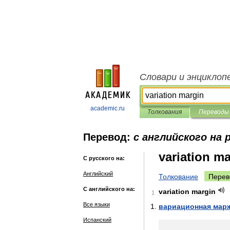
Словари и энциклоп
academic.ru
Толкования
Переводы
Перевод:
с английского на 
variation m
С русского на:
Английский
Толкование
Перев
С английского на:
variation
margin
1
Все языки
вариационная
мар
Испанский