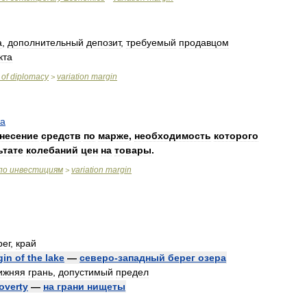
а
,
дополнительный
депозит
,
требуемый
продавцом
кта
of
diplomacy
variation
margin
>
а
несение
средств
по
марже
,
необходимость
которого
ьтате
колебаний
цен
на
товары
.
по
инвестициям
variation
margin
>
рег
,
край
gin
of
the
lake
—
северо
-
западный
берег
озера
ижняя
грань
,
допустимый
предел
overty
—
на
грани
нищеты