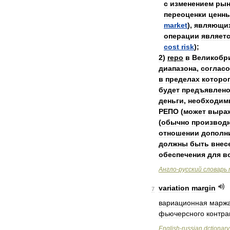
с
изменением
рын
переоценки
ценн
market
),
являющи
операции
являет
cost
risk
);
2
)
repo
в
Великобр
диапазона
,
согласо
в
пределах
которо
будет
предъявлен
деньги
,
необходим
РЕПО
(
может
выра
(
обычно
производ
отношении
дополн
должны
быть
внес
обеспечения
для
в
Англо
-
русский
словарь
variation
margin
7
вариационная
марж
фьючерсного
контра
English
-
russian
dctionary