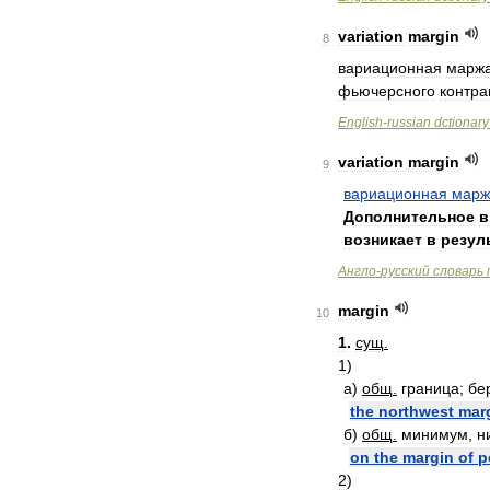
variation
margin
8
вариационная
марж
фьючерсного
контра
English
-
russian
dctionary
variation
margin
9
вариационная
марж
Дополнительное
в
возникает
в
резул
Англо
-
русский
словарь
margin
10
1
.
сущ
.
1
)
а
)
общ
.
граница
;
бе
the
northwest
mar
б
)
общ
.
минимум
,
н
on
the
margin
of
p
2
)