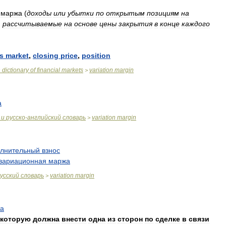
маржа
(
доходы
или
убытки
по
открытым
позициям
на
,
рассчитываемые
на
основе
цены
закрытия
в
конце
каждого
s
market
,
closing
price
,
position
n
dictionary
of
financial
markets
variation
margin
>
а
и
русско
-
английский
словарь
variation
margin
>
лнительный
взнос
вариационная
маржа
усский
словарь
variation
margin
>
а
которую
должна
внести
одна
из
сторон
по
сделке
в
связи