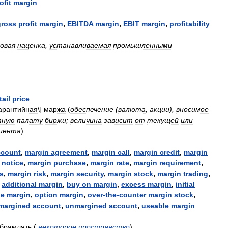
ofit
margin
gross
profit
margin
,
EBITDA
margin
,
EBIT
margin
,
profitability
овая
наценка
,
устанавливаемая
промышленными
tail
price
арантийная
\]
маржа
(
обеспечение
(
валюта
,
акции
),
вносимое
тную
палату
биржи
;
величина
зависит
от
текущей
или
иента
)
ccount
,
margin
agreement
,
margin
call
,
margin
credit
,
margin
notice
,
margin
purchase
,
margin
rate
,
margin
requirement
,
s
,
margin
risk
,
margin
security
,
margin
stock
,
margin
trading
,
,
additional
margin
,
buy
on
margin
,
excess
margin
,
initial
ce
margin
,
option
margin
,
over
-
the
-
counter
margin
stock
,
margined
account
,
unmargined
account
,
useable
margin
брамлять
(
некоторое
пространство
)