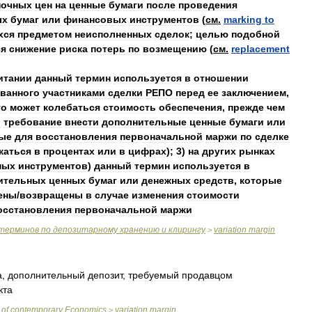
очных
цен
на
ценные
бумаги
после
проведения
ых
бумаг
или
финансовых
инструментов
(
см
.
marking
to
хся
предметом
неисполненных
сделок
;
целью
подобной
ся
снижение
риска
потерь
по
возмещению
(
см
.
replacement
итании
данный
термин
используется
в
отношении
ванного
участниками
сделки
РЕПО
перед
ее
заключением
,
го
может
колебаться
стоимость
обеспечения
,
прежде
чем
о
требование
внести
дополнительные
ценные
бумаги
или
ые
для
восстановления
первоначальной
маржи
по
сделке
жаться
в
процентах
или
в
цифрах
);
3
)
на
других
рынках
ных
инструментов
)
данный
термин
используется
в
ительных
ценных
бумаг
или
денежных
средств
,
которые
ены
/
возвращены
в
случае
изменения
стоимости
осстановления
первоначальной
маржи
терминов
по
депозитарному
хранению
и
клирингу
variation
margin
>
а
,
дополнительный
депозит
,
требуемый
продавцом
кта
of
contemporary
Economics
variation
margin
>