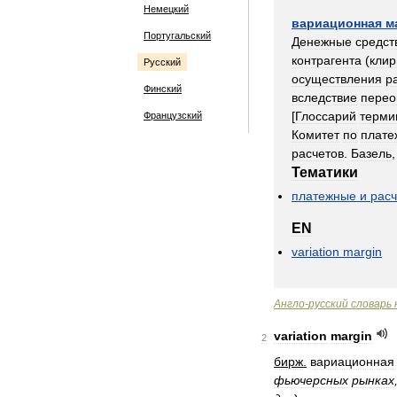
Немецкий
вариационная
м
Португальский
Денежные
средст
контрагента
(
клир
Русский
осуществления
р
Финский
вследствие
перео
[
Глоссарий
терми
Французский
Комитет
по
плат
расчетов
.
Базель
Тематики
платежные
и
рас
EN
variation
margin
Англо
-
русский
словарь
variation
margin
2
бирж
.
вариационная
фьючерсных
рынках