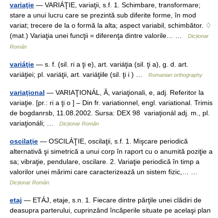
variaţie
— VARIÁŢIE, variaţii, s.f. 1. Schimbare, transformare;
stare a unui lucru care se prezintă sub diferite forme, în mod
variat; trecere de la o formă la alta; aspect variabil, schimbător. ♢
(mat.) Variaţia unei funcţii = diferenţa dintre valorile… …
Dicționar
Român
variáţie
— s. f. (sil. ri a ţi e), art. variáţia (sil. ţi a), g. d. art.
variáţiei; pl. variáţii, art. variáţiile (sil. ţi i ) …
Romanian orthography
variaţional
— VARIAŢIONÁL, Ă, variaţionali, e, adj. Referitor la
variaţie. [pr.: ri a ţi o ] – Din fr. variationnel, engl. variational. Trimis
de bogdanrsb, 11.08.2002. Sursa: DEX 98 variaţionál adj. m., pl.
variaţionáli; …
Dicționar Român
oscilaţie
— OSCILÁŢIE, oscilaţii, s.f. 1. Mişcare periodică
alternativă şi simetrică a unui corp în raport cu o anumită poziţie a
sa; vibraţie, pendulare, oscilare. 2. Variaţie periodică în timp a
valorilor unei mărimi care caracterizează un sistem fizic,… …
Dicționar Român
etaj
— ETÁJ, etaje, s.n. 1. Fiecare dintre părţile unei clădiri de
deasupra parterului, cuprinzând încăperile situate pe acelaşi plan