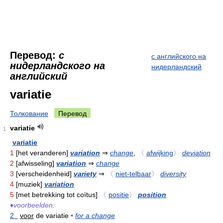
Перевод:
с
с английского на
нидерландского на
нидерландский
английский
variatie
Толкование
Перевод
variatie
1
variatie
1
[het veranderen]
variation
⇒
change
,
〈
afwijking
〉
deviation
2
[afwisseling]
variation
⇒
change
3
[verscheidenheid]
variety
⇒
〈
niet-telbaar
〉
diversity
4
[muziek]
variation
5
[met betrekking tot coïtus]
〈
positie
〉
position
♦
voorbeelden:
2
voor
de variatie
•
for a change