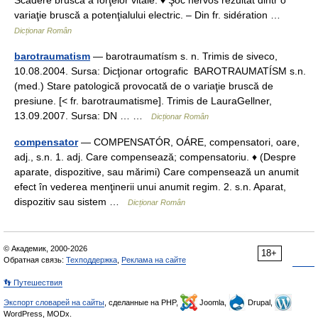
Scădere bruscă a forţelor vitale. ♦ Şoc nervos rezultat dintr o
variaţie bruscă a potenţialului electric. – Din fr. sidération …
Dicționar Român
barotraumatism
— barotraumatísm s. n. Trimis de siveco,
10.08.2004. Sursa: Dicţionar ortografic BAROTRAUMATÍSM s.n.
(med.) Stare patologică provocată de o variaţie bruscă de
presiune. [< fr. barotraumatisme]. Trimis de LauraGellner,
13.09.2007. Sursa: DN … …
Dicționar Român
compensator
— COMPENSATÓR, OÁRE, compensatori, oare,
adj., s.n. 1. adj. Care compensează; compensatoriu. ♦ (Despre
aparate, dispozitive, sau mărimi) Care compensează un anumit
efect în vederea menţinerii unui anumit regim. 2. s.n. Aparat,
dispozitiv sau sistem …
Dicționar Român
© Академик, 2000-2026
18+
Обратная связь:
Техподдержка
,
Реклама на сайте
👣 Путешествия
Экспорт словарей на сайты
, сделанные на PHP,
Joomla,
Drupal,
WordPress, MODx.