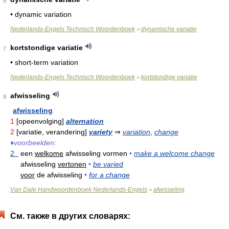
6
• dynamic variation
Nederlands-Engels Technisch Woordenboek
dynamische variatie
>
kortstondige variatie
7
• short-term variation
Nederlands-Engels Technisch Woordenboek
kortstondige variatie
>
afwisseling
8
afwisseling
1
[opeenvolging]
alternation
2
[variatie, verandering]
variety
⇒
variation
,
change
♦
voorbeelden:
2
een
welkome
afwisseling vormen
•
make a welcome change
afwisseling
vertonen
•
be varied
voor
de afwisseling
•
for a change
Van Dale Handwoordenboek Nederlands-Engels
afwisseling
>
См. также в других словарях: