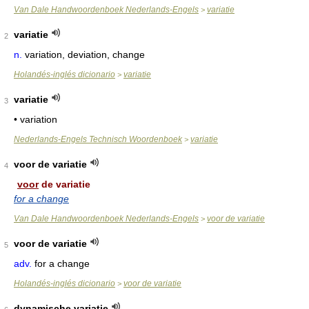
Van Dale Handwoordenboek Nederlands-Engels
variatie
>
variatie
2
n.
variation, deviation, change
Holandés-inglés dicionario
variatie
>
variatie
3
• variation
Nederlands-Engels Technisch Woordenboek
variatie
>
voor de variatie
4
voor
de variatie
for a change
Van Dale Handwoordenboek Nederlands-Engels
voor de variatie
>
voor de variatie
5
adv.
for a change
Holandés-inglés dicionario
voor de variatie
>
dynamische variatie