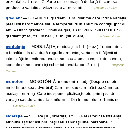
orizontal; cat, nivel. 2. Parte dintr o maşină de forţă în care se
produce o variaţie a vitezei sau a presiunii… …
Dicționar Român
gradient
— GRADIÉNT, gradienţi, s.m. Mărime care indică variaţia
presiunii barometrice sau a temperaturii în anumite condiţii. [pr.: di
ent] – Din fr. gradient. Trimis de gall, 13.09.2007. Sursa: DEX 98
gradiént (mat., fiz., miner. ) s. m. (sil. di ent),… …
Dicționar Român
modulaţie
— MODULÁŢIE, modulaţii, s.f. 1. (muz.) Trecere de la
o tonalitate la alta după regulile armoniei; variaţie a înălţimii şi
intensităţii în emiterea unui sunet sau a unui complex de sunete;
serie de sunete care îşi schimbă tonalitatea. 2. (fiz.)… …
Dicționar
Român
monoton
— MONOTÓN, Ă, monotoni, e, adj. (Despre sunete,
melodii; adesea adverbial) Care are sau care păstrează mereu
acelaşi ton. ♦ fig. Care indispune, plictiseşte etc. prin lipsa de
variaţie sau de varietate; uniform. – Din fr. monotone. Trimis de…
…
Dicționar Român
sideraţie
— SIDERÁŢIE, sideraţii, s.f. 1. (Rar) Pretinsă influenţă
atribuită aştrilor asupra vieţii sau sănătăţii unei persoane. 2.