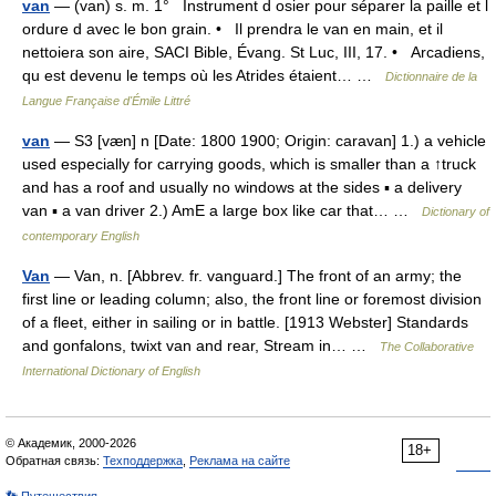
van
— (van) s. m. 1° Instrument d osier pour séparer la paille et l
ordure d avec le bon grain. • Il prendra le van en main, et il
nettoiera son aire, SACI Bible, Évang. St Luc, III, 17. • Arcadiens,
qu est devenu le temps où les Atrides étaient… …
Dictionnaire de la
Langue Française d'Émile Littré
van
— S3 [væn] n [Date: 1800 1900; Origin: caravan] 1.) a vehicle
used especially for carrying goods, which is smaller than a ↑truck
and has a roof and usually no windows at the sides ▪ a delivery
van ▪ a van driver 2.) AmE a large box like car that… …
Dictionary of
contemporary English
Van
— Van, n. [Abbrev. fr. vanguard.] The front of an army; the
first line or leading column; also, the front line or foremost division
of a fleet, either in sailing or in battle. [1913 Webster] Standards
and gonfalons, twixt van and rear, Stream in… …
The Collaborative
International Dictionary of English
© Академик, 2000-2026
18+
Обратная связь:
Техподдержка
,
Реклама на сайте