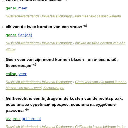
3
gener.
meet
Russisch-Nederlands Universal Dictionary
van meet af-с самого начала
>
elk van de twee borsten van een vrouw
4
gener.
tiet (de)
Russisch-Nederlands Universal Dictionary
elk van de twee borsten van een
>
vrouw
Geen veer van zijn mond kunnen blazen - он очень слаб,
5
беспомощен
colloq.
veer
Russisch-Nederlands Universal Dictionary
Geen veer van zijn mond kunnen
>
blazen - он очень слаб, беспомощен
Griffierecht is een bijdrage in de kosten van de rechtspraak.
6
пошлина за судебный процесс. пошлина на судебные
расходы
civ.proc.
griffierecht
Russisch-Nederlands Universal Dictionary
Griffierecht is een bijdrage in de
>