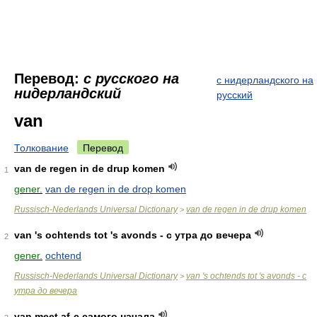
Перевод:
с русского на
с нидерландского на
нидерландский
русский
van
Толкование
Перевод
van de regen in de drup komen
1
gener.
van de regen in de drop komen
Russisch-Nederlands Universal Dictionary
van de regen in de drup komen
>
van 's ochtends tot 's avonds - с утра до вечера
2
gener.
ochtend
Russisch-Nederlands Universal Dictionary
van 's ochtends tot 's avonds - с
>
утра до вечера
van meet af-с самого начала