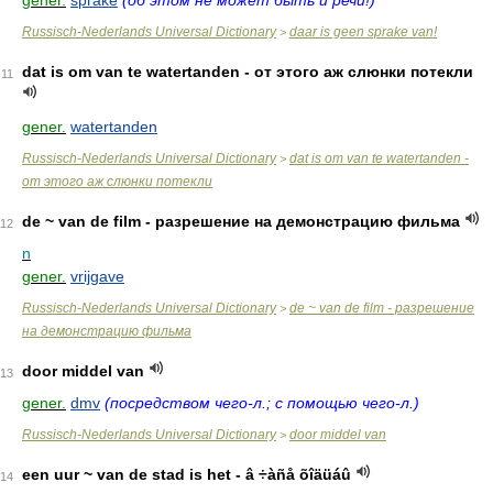
gener.
sprake
(об этом не может быть и речи!)
Russisch-Nederlands Universal Dictionary
daar is geen sprake van!
>
dat is om van te watertanden - от этого аж слюнки потекли
11
gener.
watertanden
Russisch-Nederlands Universal Dictionary
dat is om van te watertanden -
>
от этого аж слюнки потекли
de ~ van de film - разрешение на демонстрацию фильма
12
n
gener.
vrijgave
Russisch-Nederlands Universal Dictionary
de ~ van de film - разрешение
>
на демонстрацию фильма
door middel van
13
gener.
dmv
(посредством чего-л.; с помощью чего-л.)
Russisch-Nederlands Universal Dictionary
door middel van
>
een uur ~ van de stad is het - â ÷àñå õîäüáû
14