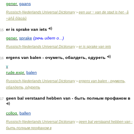
gener.
gaans
Russisch-Nederlands Universal Dictionary
een uur ~ van de stad is het - â
>
÷àñå õîäüáû
er is sprake van iets
15
gener.
sprake
(речь идет о...)
Russisch-Nederlands Universal Dictionary
er is sprake van iets
>
ergens van balen - очуметь, обалдеть, одуреть
16
v
rude.expr.
balen
Russisch-Nederlands Universal Dictionary
ergens van balen - очуметь,
>
обалдеть, одуреть
geen bal verstaand hebben van - быть полным профаном в
17
colloq.
ballen
Russisch-Nederlands Universal Dictionary
geen bal verstaand hebben van -
>
быть полным профаном в