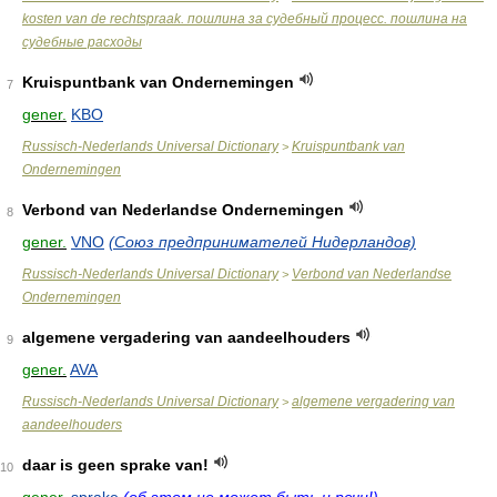
kosten van de rechtspraak. пошлина за судебный процесс. пошлина на
судебные расходы
Kruispuntbank van Ondernemingen
7
gener.
KBO
Russisch-Nederlands Universal Dictionary
Kruispuntbank van
>
Ondernemingen
Verbond van Nederlandse Ondernemingen
8
gener.
VNO
(Союз предпринимателей Нидерландов)
Russisch-Nederlands Universal Dictionary
Verbond van Nederlandse
>
Ondernemingen
algemene vergadering van aandeelhouders
9
gener.
AVA
Russisch-Nederlands Universal Dictionary
algemene vergadering van
>
aandeelhouders
daar is geen sprake van!
10