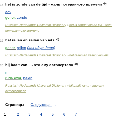
het is zonde van de tijd - жаль потерянного времени
18
adv
gener.
zonde
Russisch-Nederlands Universal Dictionary
het is zonde van de tijd - жаль
>
потерянного времени
het reilen en zeilen van iets
19
gener.
reilen
(как идут дела)
Russisch-Nederlands Universal Dictionary
het reilen en zeilen van iets
>
hij baalt van... - это ему осточертело
20
n
rude.expr.
balen
Russisch-Nederlands Universal Dictionary
hij baalt van... - это ему
>
осточертело
Страницы
Следующая
→
1
2
3
4
5
6
7