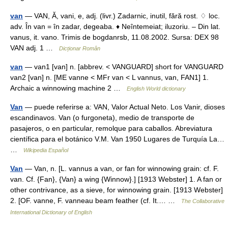
van
— VAN, Ă, vani, e, adj. (livr.) Zadarnic, inutil, fără rost. ♢ loc.
adv. În van = în zadar, degeaba. ♦ Neîntemeiat; iluzoriu. – Din lat.
vanus, it. vano. Trimis de bogdanrsb, 11.08.2002. Sursa: DEX 98
VAN adj. 1 …
Dicționar Român
van
— van1 [van] n. [abbrev. < VANGUARD] short for VANGUARD
van2 [van] n. [ME vanne < MFr van < L vannus, van, FAN1] 1.
Archaic a winnowing machine 2 …
English World dictionary
Van
— puede referirse a: VAN, Valor Actual Neto. Los Vanir, dioses
escandinavos. Van (o furgoneta), medio de transporte de
pasajeros, o en particular, remolque para caballos. Abreviatura
científica para el botánico V.M. Van 1950 Lugares de Turquía La…
…
Wikipedia Español
Van
— Van, n. [L. vannus a van, or fan for winnowing grain: cf. F.
van. Cf. {Fan}, {Van} a wing {Winnow}.] [1913 Webster] 1. A fan or
other contrivance, as a sieve, for winnowing grain. [1913 Webster]
2. [OF. vanne, F. vanneau beam feather (cf. It.… …
The Collaborative
International Dictionary of English