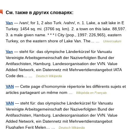
См. также в других словарях:
Van
— /van/; for 1, 2 also Turk. /vahn/, n. 1. Lake, a salt lake in E
Turkey. 1454 sq. mi. (3766 sq. km). 2. a town on this lake. 88,597.
3. a male given name. * * * I City (pop., 1997: 226,965), eastern
Turkey, on the eastern shore of Lake Van. The… …
Universalium
Van
— steht für: das olympische Länderkürzel für Vanuatu
Vereinigte Arbeitsgemeinschaft der Naziverfolgten Bund der
Antifaschisten, Hamburg. Landesorganisation der VVN. Value
Added Network, ein Datennetz mit Mehrwertdienstangebot IATA
Code des… …
Deutsch Wikipedia
VAN
— Cette page d’homonymie répertorie les différents sujets et
articles partageant un même nom …
Wikipédia en Français
VAN
— steht für: das olympische Länderkürzel für Vanuatu
Vereinigte Arbeitsgemeinschaft der Naziverfolgten Bund der
Antifaschisten, Hamburg. Landesorganisation der VVN. Value
Added Network, ein Datennetz mit Mehrwertdienstangebot
Flughafen Ferit Melen… …
Deutsch Wikipedia