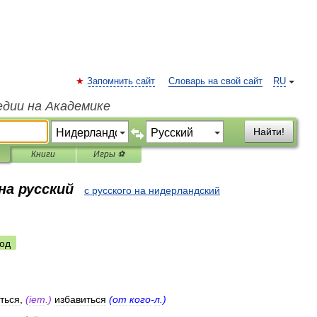
Запомнить сайт
Словарь на свой сайт
RU
едии на Академике
Найти!
Книги
Игры ⚽
на русский
с русского на нидерландский
од
ться
,
(
iem
.)
избавиться
(
от
кого
-
л
.)