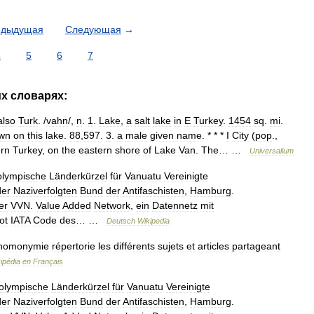
едыдущая
Следующая
→
4
5
6
7
их
словарях:
also
Turk
. /
vahn
/,
n
.
1
.
Lake
,
a
salt
lake
in
E
Turkey
.
1454
sq
.
mi
.
wn
on
this
lake
.
88
,
597
.
3
.
a
male
given
name
. * * *
I
City
(
pop
.,
ern
Turkey
,
on
the
eastern
shore
of
Lake
Van
.
The
… …
Universalium
olympische
Länderkürzel
für
Vanuatu
Vereinigte
der
Naziverfolgten
Bund
der
Antifaschisten
,
Hamburg
.
er
VVN
.
Value
Added
Network
,
ein
Datennetz
mit
ot
IATA
Code
des
… …
Deutsch
Wikipedia
homonymie
répertorie
les
différents
sujets
et
articles
partageant
ipédia
en
Français
olympische
Länderkürzel
für
Vanuatu
Vereinigte
der
Naziverfolgten
Bund
der
Antifaschisten
,
Hamburg
.