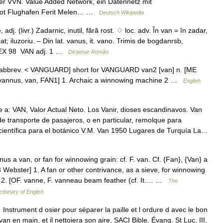
er
VVN
.
Value
Added
Network
,
ein
Datennetz
mit
ot
Flughafen
Ferit
Melen
… …
Deutsch
Wikipedia
e
,
adj
. (
livr
.)
Zadarnic
,
inutil
,
fără
rost
.
♢
loc
.
adv
.
În
van
=
în
zadar
,
at
;
iluzoriu
. –
Din
lat
.
vanus
,
it
.
vano
.
Trimis
de
bogdanrsb
,
EX
98
VAN
adj
.
1
…
Dicționar
Român
abbrev
. <
VANGUARD
]
short
for
VANGUARD
van2
[
van
]
n
. [
ME
vannus
,
van
,
FAN1
]
1
.
Archaic
a
winnowing
machine
2
…
English
e
a:
VAN
,
Valor
Actual
Neto
.
Los
Vanir
,
dioses
escandinavos
.
Van
de
transporte
de
pasajeros
,
o
en
particular
,
remolque
para
científica
para
el
botánico
V
.
M
.
Van
1950
Lugares
de
Turquía
La
…
nus
a
van
,
or
fan
for
winnowing
grain:
cf
.
F
.
van
.
Cf
. {
Fan
}, {
Van
}
a
3
Webster
]
1
.
A
fan
or
other
contrivance
,
as
a
sieve
,
for
winnowing
]
2
. [
OF
.
vanne
,
F
.
vanneau
beam
feather
(
cf
.
It
.… …
The
ctionary
of
English
°
Instrument
d
osier
pour
séparer
la
paille
et
l
ordure
d
avec
le
bon
van
en
main
,
et
il
nettoiera
son
aire
,
SACI
Bible
,
Évang
.
St
Luc
,
III
,