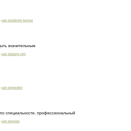
van
beiderlei
kunne
>
ыть
значительным
van
belang
zijn
>
van
beneden
>
по
специальности
,
профессиональный
van
beroep
>