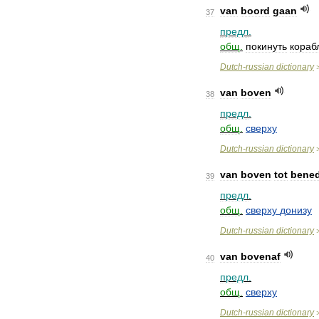
van
boord
gaan
37
предл
.
общ
.
покинуть
кораб
Dutch
-
russian
dictionary
van
boven
38
предл
.
общ
.
сверху
Dutch
-
russian
dictionary
van
boven
tot
bene
39
предл
.
общ
.
сверху
донизу
Dutch
-
russian
dictionary
van
bovenaf
40
предл
.
общ
.
сверху
Dutch
-
russian
dictionary