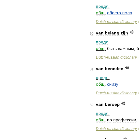
предл
.
общ
.
обоего
пола
Dutch
-
russian
dictionary
van
belang
zijn
30
предл
.
общ
.
быть
важным
,
б
Dutch
-
russian
dictionary
van
beneden
31
предл
.
общ
.
снизу
Dutch
-
russian
dictionary
van
beroep
32
предл
.
общ
.
по
профессии
,
Dutch
-
russian
dictionary