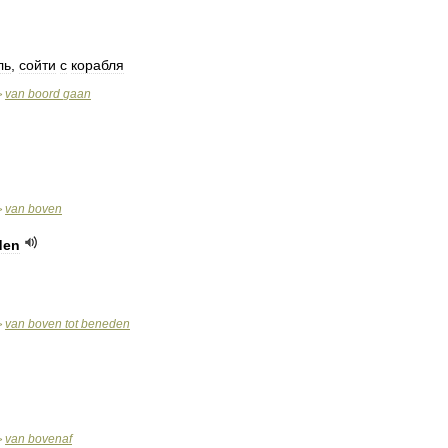
ль
,
сойти
с
корабля
van
boord
gaan
>
van
boven
>
den
van
boven
tot
beneden
>
van
bovenaf
>