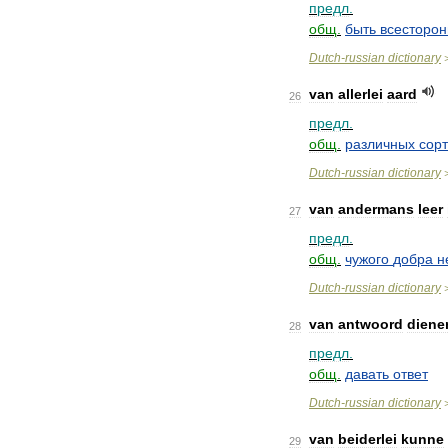
предл
.
общ
.
быть
всесторон
Dutch
-
russian
dictionary
van
allerlei
aard
26
предл
.
общ
.
различных
сор
Dutch
-
russian
dictionary
van
andermans
leer
27
предл
.
общ
.
чужого
добра
н
Dutch
-
russian
dictionary
van
antwoord
diene
28
предл
.
общ
.
давать
ответ
Dutch
-
russian
dictionary
van
beiderlei
kunne
29