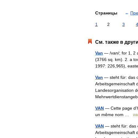
Страницы
←
Пр
1
2
3
См
.
также
в
друг
Van
— /
van
/;
for
1
,
2
(
3766
sq
.
km
).
2
.
a
to
1997:
226
,
965
),
east
Van
—
steht
für:
das
Arbeitsgemeinschaft
Landesorganisation
d
Mehrwertdienstangeb
VAN
—
Cette
page
d
’
un
même
nom
…
Wik
VAN
—
steht
für:
das
Arbeitsgemeinschaft