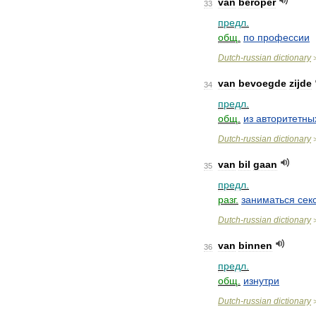
van
beroper
33
предл
.
общ
.
по
профессии
Dutch
-
russian
dictionary
van
bevoegde
zijde
34
предл
.
общ
.
из
авторитетны
Dutch
-
russian
dictionary
van
bil
gaan
35
предл
.
разг
.
заниматься
сек
Dutch
-
russian
dictionary
van
binnen
36
предл
.
общ
.
изнутри
Dutch
-
russian
dictionary