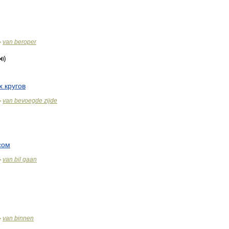
van
beroper
>
х
кругов
van
bevoegde
zijde
>
сом
van
bil
gaan
>
van
binnen
>