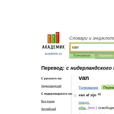
Словари и энциклоп
academic.ru
Толкования
Переводы
Перевод:
с нидерландского 
van
С русского на:
Нидерландский
Толкование
Перев
С нидерландского на:
van
af
zijn
21
Все языки
предл
.
общ
.
(
iem
.)
освободи
Английский