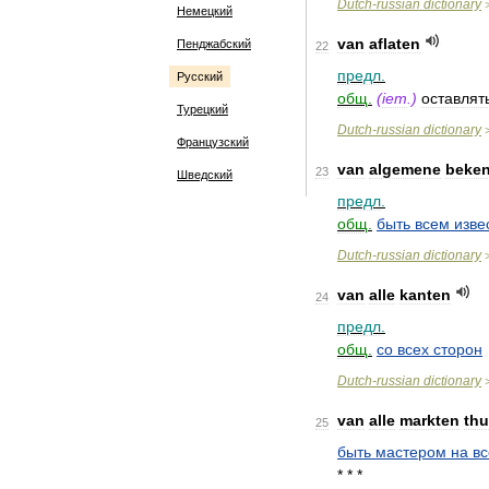
Dutch
-
russian
dictionary
Немецкий
van
aflaten
Пенджабский
22
предл
.
Русский
общ
.
(
iem
.)
оставлят
Турецкий
Dutch
-
russian
dictionary
Французский
van
algemene
beke
23
Шведский
предл
.
общ
.
быть
всем
изве
Dutch
-
russian
dictionary
van
alle
kanten
24
предл
.
общ
.
со
всех
сторон
Dutch
-
russian
dictionary
van
alle
markten
thu
25
быть
мастером
на
вс
* * *