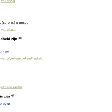
van
af
zijn
>
ь
(
кого
-
л
.)
в
покое
van
aflaten
>
ndheid
zijn
стным
van
algemene
bekendheid
zijn
>
van
alle
kanten
>
is
zijn
е
руки