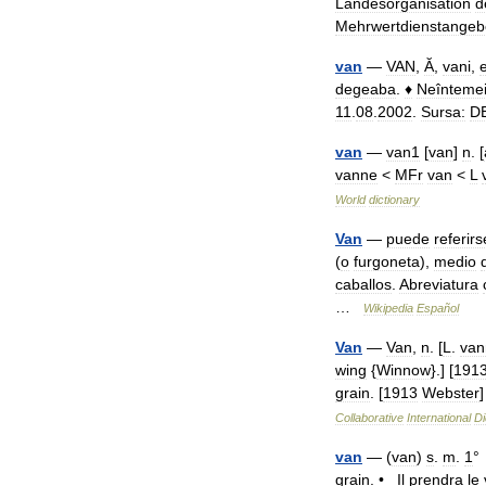
Landesorganisation
d
Mehrwertdienstangeb
van
—
VAN
,
Ă
,
vani
,
degeaba
.
♦
Neîntemei
11
.
08
.
2002
.
Sursa:
D
van
—
van1
[
van
]
n
. [
vanne
<
MFr
van
<
L
World
dictionary
Van
—
puede
referirs
(
o
furgoneta
),
medio
caballos
.
Abreviatura
…
Wikipedia
Español
Van
—
Van
,
n
. [
L
.
van
wing
{
Winnow
}.] [
191
grain
. [
1913
Webster
Collaborative
International
Di
van
— (
van
)
s
.
m
.
1
grain
. •
Il
prendra
le