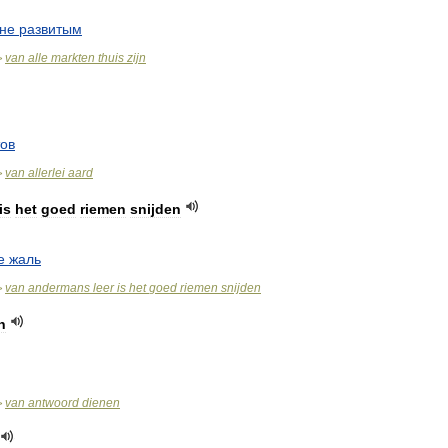
не
развитым
van
alle
markten
thuis
zijn
>
тов
van
allerlei
aard
>
is
het
goed
riemen
snijden
е
жаль
van
andermans
leer
is
het
goed
riemen
snijden
>
n
van
antwoord
dienen
>