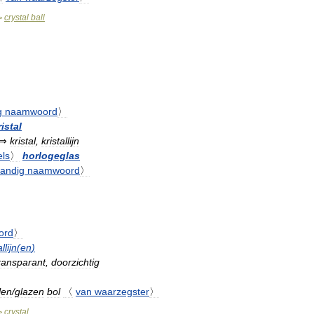
crystal
ball
>
g
naamwoord
〉
ristal
⇒
kristal
,
kristallijn
ls
〉
horlogeglas
tandig
naamwoord
〉
ord
〉
llijn
(
en
)
ransparant
,
doorzichtig
llen
/
glazen
bol
〈
van
waarzegster
〉
crystal
>