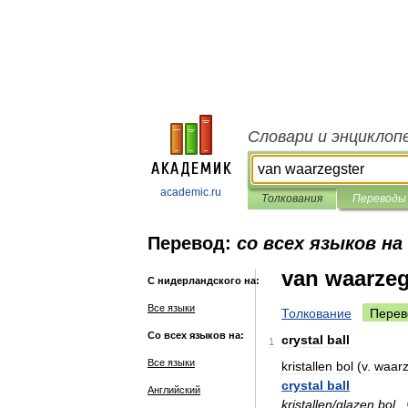
Словари и энциклоп
academic.ru
Толкования
Переводы
Перевод:
со всех языков на
van waarzeg
С нидерландского на:
Все языки
Толкование
Перев
Со всех языков на:
crystal
ball
1
Все языки
kristallen
bol
(
v
.
waarz
crystal
ball
Английский
kristallen
/
glazen
bol