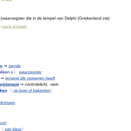
(
waarzegster
die
in
de
tempel
van
Delphi
(
Griekenland
zat
)
oracle
of
Delphi
>
en
⇒
ziende
lleen
v
.
〉
waarzegster
⇒
iemand
die
visioenen
heeft
olelampje
⇒
controlelicht
, -
sein
eken
〈
op
boei
of
bakenton
〉
lichtsein
ord
〉
〈
van
kleur
〉