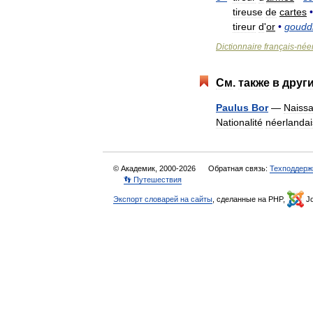
tireuse
de
cartes
•
tireur
d
'
or
•
goudd
Dictionnaire
français
-
née
См
.
также
в
друг
Paulus
Bor
—
Naiss
Nationalité
néerlanda
© Академик, 2000-2026
Обратная связь:
Техподдерж
👣 Путешествия
Экспорт словарей на сайты
, сделанные на PHP,
Jo