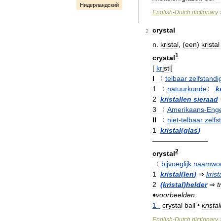
Нидерландский
English
-
Dutch
dictionary
crystal
2
n
.
kristal
, (
een
)
kristal
1
crystal
[
kr
i
stl
]
I
〈
telbaar
zelfstandi
1
〈
natuurkunde
〉
k
2
kristallen
sieraad
3
〈
Amerikaans
-
Enge
II
〈
niet
-
telbaar
zelfs
1
kristal
(
glas
)
————————
2
crystal
〈
bijvoeglijk
naamwo
1
kristal
(
len
)
⇒
krista
2
(
kristal
)
helder
⇒
t
♦
voorbeelden:
1
crystal
ball
•
krista
English
-
Dutch
dictionary