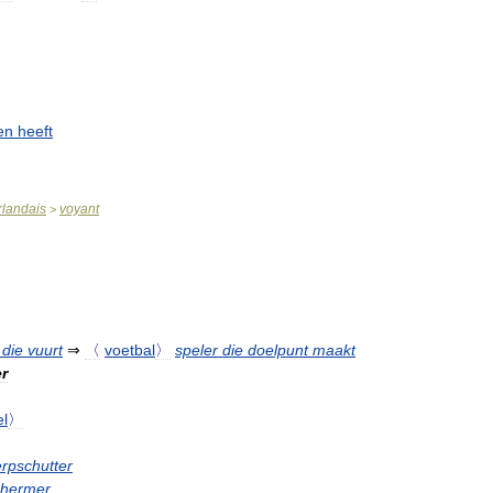
en
heeft
rlandais
voyant
>
die
vuurt
⇒
〈
voetbal
〉
speler
die
doelpunt
maakt
r
el
〉
rpschutter
chermer