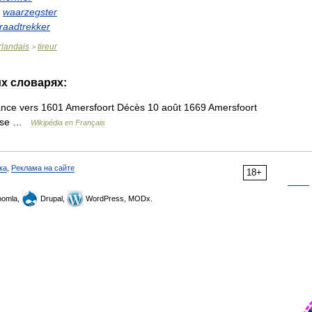
waarzegster
raadtrekker
rlandais
tireur
>
их
словарях:
ance
vers
1601
Amersfoort
Décès
10
août
1669
Amersfoort
ise
…
Wikipédia
en
Français
ка
,
Реклама на сайте
18+
omla,
Drupal,
WordPress, MODx.