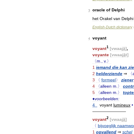
oracle
of
Delphi
3
het
Orakel
van
Delphi
English
-
Dutch
dictionary
voyant
4
1
voyant
[
vwaaj
ã
]
,
voyante
[
vwaaj
ã
t
]
〈m
.,
v
.
〉
1
iemand
die
kan
zi
2
helderziende
⇒
〈a
3
〈
formeel
〉
ziener
4
〈alleen
m
.
〉
contr
5
〈alleen
m
.
〉
topt
♦
voorbeelden:
4
voyant
lumineux
•
————————
2
voyant
[
vwaaj
ã
]
〈
bijvoeglijk
naamwo
1
opvallend
⇒
schel