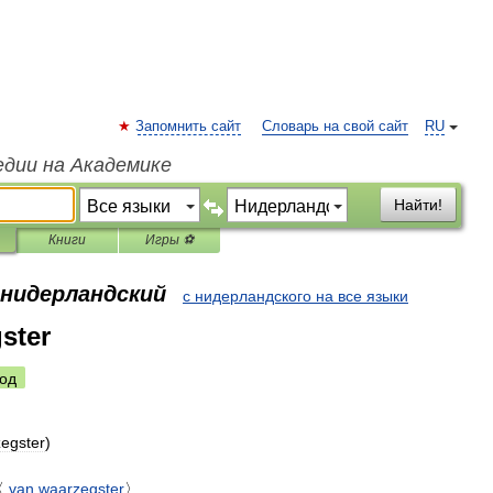
Запомнить сайт
Словарь на свой сайт
RU
едии на Академике
Найти!
Книги
Игры ⚽
 нидерландский
с нидерландского на все языки
ster
од
egster
)
〈
van
waarzegster
〉