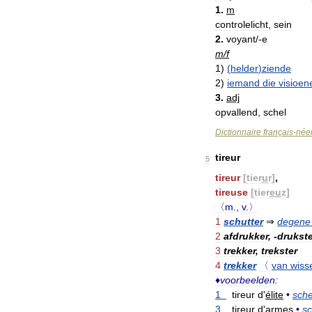
1
.
m
controlelicht
,
sein
2
.
voyant
/-
e
m
/
f
1
)
(
helder
)
ziende
2
)
iemand
die
visioen
3
.
adj
opvallend
,
schel
Dictionnaire
français
-
née
tireur
5
tireur
[
tier
u
r
]
,
tireuse
[
tier
eu
z
]
〈m
.,
v
.
〉
1
schutter
⇒
degene
2
afdrukker
, -
drukste
3
trekker
,
trekster
4
trekker
〈
van
wiss
♦
voorbeelden:
1
tireur
d
'
élite
•
sche
3
tireur
d
'
armes
•
s