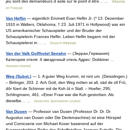
jeu sont des demandeurs d asile sur le point d être… …
Wikipédia
en Français
Van Heflin
— eigentlich Emmett Evan Heflin Jr. (* 13. Dezember
1910 in Walters, Oklahoma; † 23. Juli 1971 in Hollywood) war ein
US amerikanischer Schauspieler und der Bruder der
Schauspielerin Frances Heflin. Leben Heflin begann mit der
Schauspielerei in… …
Deutsch Wikipedia
Van der Valk Golfhotel Serrahn
— (Зерран,Германия)
Категория отеля: 4 звездочный отель Адрес: Dobbiner …
Каталог отелей
Weg (Subst.)
— 1. A guter Weg krumm, ist nint um. (Deisslingen.)
– Birlinger, 203. 2. Ach Gott, den Weg möten wi all, säd de oll Frû,
dôr füert de Schinner mit de Koh ût n Stall. – Hoefer, 295;
Schlingmann, 461. »Einer Fraw war die Kuh gestorben. Als
dieselbe… …
Deutsches Sprichwörter-Lexikon
Van Dusen
— Professor van Dusen (Professor Dr. Dr. Dr.
Augustus van Dusen oder Die Denkmaschine) ist eine Hörspiel
und Comicserie von Michael Koser basierend auf der
Kurzgeschichten Reihe des Schriftstellers Jacques Futrelle. Die