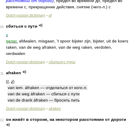
расстоянии от дороги)
, предел во времени до, предел во
времени с, прекращение действия, снятие (чего-л.) с
Dutch-russian dictionary
af
>
сбиться с пути
10
v
gener.
afdwalen, misgaan, 't spoor bijster zijn, bijster, uit de koers
raken, van de weg afraken, van de weg raken, verdolen,
verdwalen
Dutch-russian dictionary
сбиться с пути
>
afraken
11
(
t
,
z
)
van iem. áfraken — отделаться от кого-л.
van de weg áfraken — сбиться с пути
van de drank áfraken — бросить пить
Dutch-russian dictionary
afraken
>
он живёт в стороне, на некотором расстоянии от дороги
12