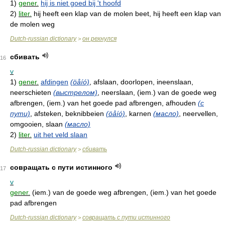
1)
gener.
hij is niet goed bij 't hoofd
2)
liter.
hij heeft een klap van de molen beet, hij heeft een klap van
de molen weg
Dutch-russian dictionary
он рехнулся
>
сбивать
16
v
1)
gener.
afdingen
(öåíó)
, afslaan, doorlopen, ineenslaan,
neerschieten
(выстрелом)
, neerslaan, (iem.) van de goede weg
afbrengen, (iem.) van het goede pad afbrengen, afhouden
(с
пути)
, afsteken, beknibbeien
(öåíó)
, karnen
(масло)
, neervellen,
omgooien, slaan
(масло)
2)
liter.
uit het veld slaan
Dutch-russian dictionary
сбивать
>
совращать с пути истинного
17
v
gener.
(iem.) van de goede weg afbrengen, (iem.) van het goede
pad afbrengen
Dutch-russian dictionary
совращать с пути истинного
>