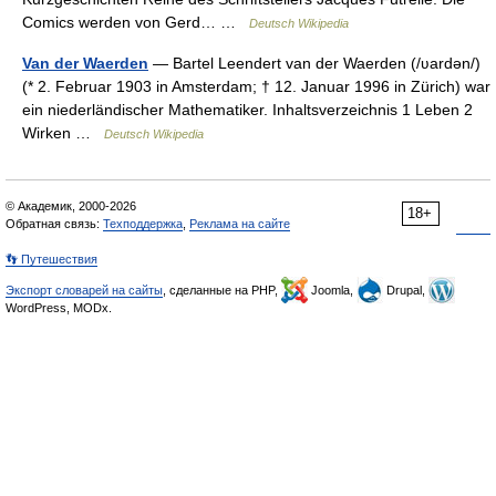
Comics werden von Gerd… …
Deutsch Wikipedia
Van der Waerden
— Bartel Leendert van der Waerden (/ʋardən/)
(* 2. Februar 1903 in Amsterdam; † 12. Januar 1996 in Zürich) war
ein niederländischer Mathematiker. Inhaltsverzeichnis 1 Leben 2
Wirken …
Deutsch Wikipedia
© Академик, 2000-2026
18+
Обратная связь:
Техподдержка
,
Реклама на сайте
👣 Путешествия
Экспорт словарей на сайты
, сделанные на PHP,
Joomla,
Drupal,
WordPress, MODx.