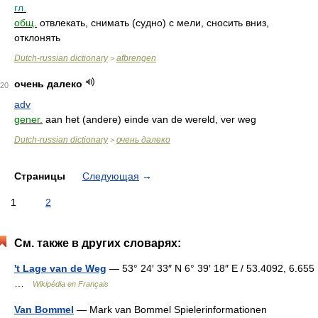
гл.
общ.
отвлекать, снимать (судно) с мели, сносить вниз,
отклонять
Dutch-russian dictionary
afbrengen
>
очень далеко
20
adv
gener.
aan het (andere) einde van de wereld, ver weg
Dutch-russian dictionary
очень далеко
>
Страницы
Следующая
→
1
2
См. также в других словарях:
't Lage van de Weg
— 53° 24′ 33″ N 6° 39′ 18″ E / 53.4092, 6.655
…
Wikipédia en Français
Van Bommel
— Mark van Bommel Spielerinformationen