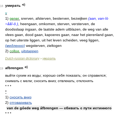
умирать
18
v
1)
gener.
srerven, afsterven, besterven, bezwijken
(aan, van-îò
÷åãî-ô.)
, heengaan, omkomen, sterven, versterven, de
doodsslaap ingaan, de laatste adem uitblazen, de weg van alle
vlees gaan, dood gaan, kapoeres gaan, naar het pierenland gaan,
op het uiterste liggen, uit het leven scheiden, veeg liggen,
(медленно)
wegsterven, zieltogen
2)
colloq.
uitstappen
Dutch-russian dictionary
умирать
>
afbrengen
19
выйти сухим из воды; хорошо себя показать; он справился;
снимать с мели; сносить вниз; отвлекать; отклонять
* * *
*
1)
сносить вниз
2)
отговаривать
van de góede weg áfbrengen — сбивать с пути истинного
* * *