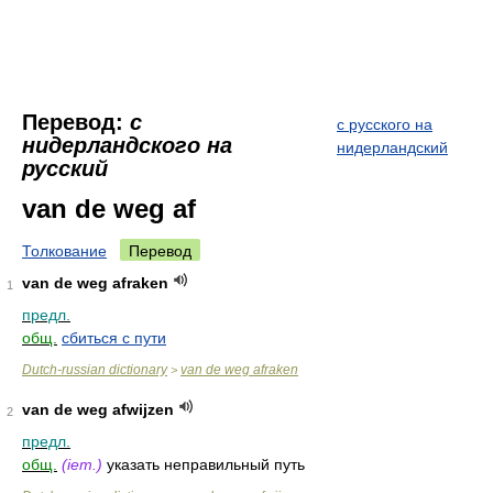
Перевод:
с
с русского на
нидерландского на
нидерландский
русский
van de weg af
Толкование
Перевод
van de weg afraken
1
предл.
общ.
сбиться с пути
Dutch-russian dictionary
van de weg afraken
>
van de weg afwijzen
2
предл.
общ.
(iem.)
указать неправильный путь