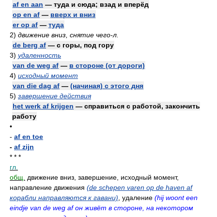
af en aan
— туда и сюда; взад и вперёд
op en af
—
вверх и вниз
er op af
—
туда
2)
движение вниз, снятие чего-л.
de berg af
— с горы, под гору
3)
удаленность
van de weg af
—
в стороне (от дороги)
4)
исходный момент
van die dag af
—
(начиная) с этого дня
5)
завершение действия
het werk af krijgen
— справиться с работой, закончить
работу
•
-
af en toe
-
af zijn
* * *
гл.
общ.
движение вниз, завершение, исходный момент,
направление движения
(de schepen varen op de haven af
корабли направляются к гавани)
, удаление
(hij woont een
eindje van de weg af он живёт в стороне, на некотором