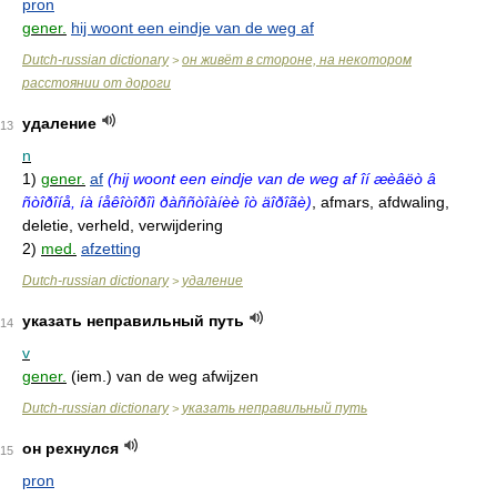
pron
gener.
hij woont een eindje van de weg af
Dutch-russian dictionary
он живёт в стороне, на некотором
>
расстоянии от дороги
удаление
13
n
1)
gener.
af
(hij woont een eindje van de weg af îí æèâëò â
ñòîðîíå, íà íåêîòîðîì ðàññòîàíèè îò äîðîãè)
, afmars, afdwaling,
deletie, verheld, verwijdering
2)
med.
afzetting
Dutch-russian dictionary
удаление
>
указать неправильный путь
14
v
gener.
(iem.) van de weg afwijzen
Dutch-russian dictionary
указать неправильный путь
>
он рехнулся
15
pron