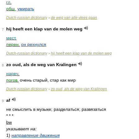
гл.
общ.
умирать
Dutch-russian dictionary
de weg van alle vlees gaan
>
hij heeft een klap van de molen weg
7
мест.
перен.
он рехнулся
Dutch-russian dictionary
hij heeft een klap van de molen weg
>
zo oud, als de weg van Kralingen
8
нареч.
погов.
очень старый, стар как мир
Dutch-russian dictionary
zo oud, als de weg van Kralingen
>
af
9
не смыслить в музыке; разделаться; развязаться
* * *
bw
указывает на:
1)
направление движения