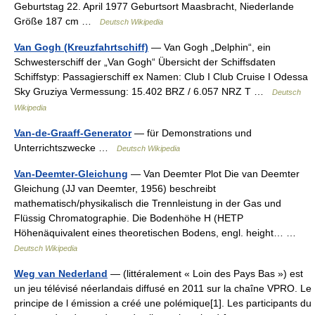
Geburtstag 22. April 1977 Geburtsort Maasbracht, Niederlande
Größe 187 cm …
Deutsch Wikipedia
Van Gogh (Kreuzfahrtschiff)
— Van Gogh „Delphin“, ein
Schwesterschiff der „Van Gogh“ Übersicht der Schiffsdaten
Schiffstyp: Passagierschiff ex Namen: Club I Club Cruise I Odessa
Sky Gruziya Vermessung: 15.402 BRZ / 6.057 NRZ T …
Deutsch
Wikipedia
Van-de-Graaff-Generator
— für Demonstrations und
Unterrichtszwecke …
Deutsch Wikipedia
Van-Deemter-Gleichung
— Van Deemter Plot Die van Deemter
Gleichung (JJ van Deemter, 1956) beschreibt
mathematisch/physikalisch die Trennleistung in der Gas und
Flüssig Chromatographie. Die Bodenhöhe H (HETP
Höhenäquivalent eines theoretischen Bodens, engl. height… …
Deutsch Wikipedia
Weg van Nederland
— (littéralement « Loin des Pays Bas ») est
un jeu télévisé néerlandais diffusé en 2011 sur la chaîne VPRO. Le
principe de l émission a créé une polémique[1]. Les participants du