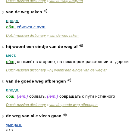
Dutch-russian dictionary
van de weg afwijzen
>
van de weg raken
3
предл.
общ.
сбиться с пути
Dutch-russian dictionary
van de weg raken
>
hij woont een eindje van de weg af
4
мест.
общ.
он живёт в стороне, на некотором расстоянии от дороги
Dutch-russian dictionary
hij woont een eindje van de weg af
>
van de goede weg afbrengen
5
предл.
общ.
(iem.)
сбивать,
(iem.)
совращать с пути истинного
Dutch-russian dictionary
van de goede weg afbrengen
>
de weg van alle vlees gaan
6
умирать
* * *