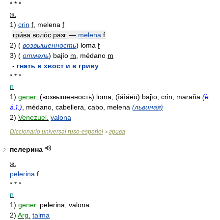
* * *
ж.
1)
crin
f
, melena
f
гри́ва воло́с
разг.
—
melena
f
2)
(
возвышенность
)
loma
f
3)
(
отмель
)
bajío
m
, médano
m
-
гнать в хвост и в гриву
* * *
n
1)
gener.
(возвышенность) loma, (îáìåëü) bajìo, crin, maraña
(è
á.ï.)
, médano, cabellera, cabo, melena
(львиная)
2)
Venezuel.
valona
Diccionario universal ruso-español
грива
>
пелерина
2
ж.
pelerina
f
* * *
n
1)
gener.
pelerina, valona
2)
Arg.
talma