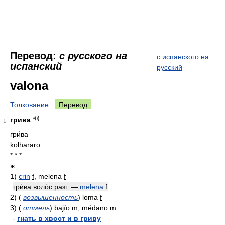
Перевод:
с русского на
с испанского на
испанский
русский
valona
Толкование
Перевод
грива
1
гри́ва
kolhararo.
* * *
ж.
1)
crin
f
, melena
f
гри́ва воло́с
разг.
—
melena
f
2)
(
возвышенность
)
loma
f
3)
(
отмель
)
bajío
m
, médano
m
-
гнать в хвост и в гриву