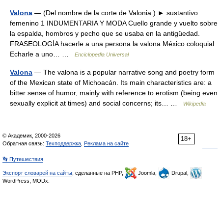
Valona
— (Del nombre de la corte de Valonia.) ► sustantivo
femenino 1 INDUMENTARIA Y MODA Cuello grande y vuelto sobre
la espalda, hombros y pecho que se usaba en la antigüedad.
FRASEOLOGÍA hacerle a una persona la valona México coloquial
Echarle a uno… …
Enciclopedia Universal
Valona
— The valona is a popular narrative song and poetry form
of the Mexican state of Michoacán. Its main characteristics are: a
bitter sense of humor, mainly with reference to erotism (being even
sexually explicit at times) and social concerns; its… …
Wikipedia
© Академик, 2000-2026
18+
Обратная связь:
Техподдержка
,
Реклама на сайте
👣 Путешествия
Экспорт словарей на сайты
, сделанные на PHP,
Joomla,
Drupal,
WordPress, MODx.