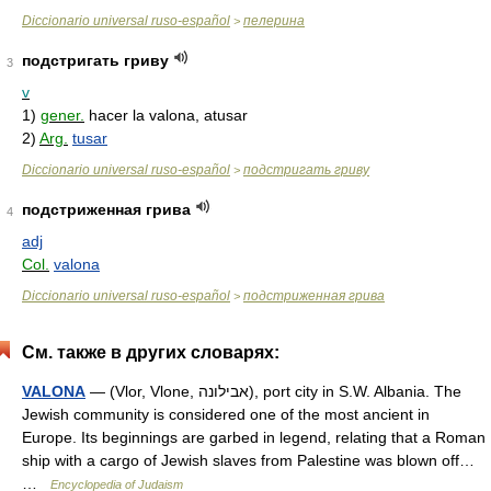
Diccionario universal ruso-español
пелерина
>
подстригать гриву
3
v
1)
gener.
hacer la valona, atusar
2)
Arg.
tusar
Diccionario universal ruso-español
подстригать гриву
>
подстриженная грива
4
adj
Col.
valona
Diccionario universal ruso-español
подстриженная грива
>
См. также в других словарях:
VALONA
— (Vlor, Vlone, אבילונה), port city in S.W. Albania. The
Jewish community is considered one of the most ancient in
Europe. Its beginnings are garbed in legend, relating that a Roman
ship with a cargo of Jewish slaves from Palestine was blown off…
…
Encyclopedia of Judaism