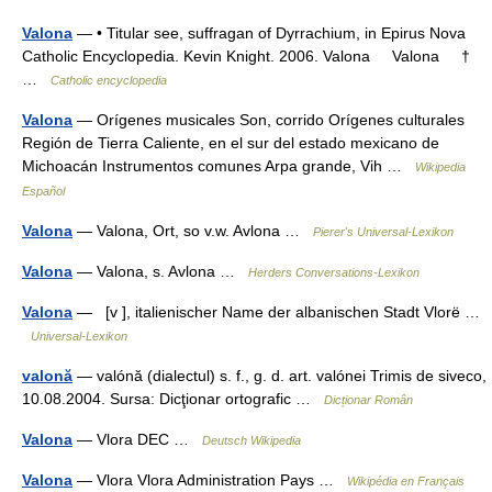
Valona
— • Titular see, suffragan of Dyrrachium, in Epirus Nova
Catholic Encyclopedia. Kevin Knight. 2006. Valona Valona †
…
Catholic encyclopedia
Valona
— Orígenes musicales Son, corrido Orígenes culturales
Región de Tierra Caliente, en el sur del estado mexicano de
Michoacán Instrumentos comunes Arpa grande, Vih …
Wikipedia
Español
Valona
— Valona, Ort, so v.w. Avlona …
Pierer's Universal-Lexikon
Valona
— Valona, s. Avlona …
Herders Conversations-Lexikon
Valona
— [v ], italienischer Name der albanischen Stadt Vlorë …
Universal-Lexikon
valonă
— valónă (dialectul) s. f., g. d. art. valónei Trimis de siveco,
10.08.2004. Sursa: Dicţionar ortografic …
Dicționar Român
Valona
— Vlora DEC …
Deutsch Wikipedia
Valona
— Vlora Vlora Administration Pays …
Wikipédia en Français