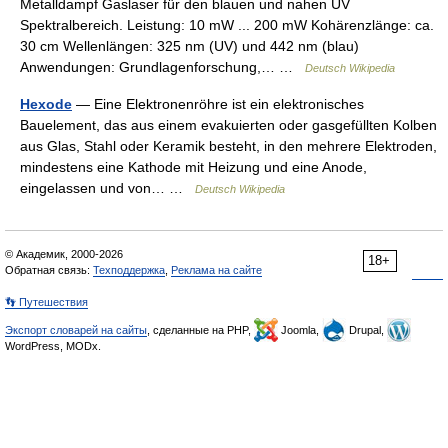
Metalldampf Gaslaser für den blauen und nahen UV
Spektralbereich. Leistung: 10 mW ... 200 mW Kohärenzlänge: ca.
30 cm Wellenlängen: 325 nm (UV) und 442 nm (blau)
Anwendungen: Grundlagenforschung,… …
Deutsch Wikipedia
Hexode
— Eine Elektronenröhre ist ein elektronisches
Bauelement, das aus einem evakuierten oder gasgefüllten Kolben
aus Glas, Stahl oder Keramik besteht, in den mehrere Elektroden,
mindestens eine Kathode mit Heizung und eine Anode,
eingelassen und von… …
Deutsch Wikipedia
© Академик, 2000-2026
18+
Обратная связь:
Техподдержка
,
Реклама на сайте
👣 Путешествия
Экспорт словарей на сайты
, сделанные на PHP,
Joomla,
Drupal,
WordPress, MODx.