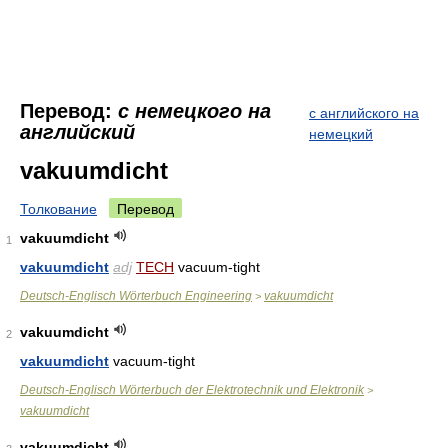
Перевод:
с немецкого на
с английского на
английский
немецкий
vakuumdicht
Толкование
Перевод
vakuumdicht
1
vakuumdicht
adj
TECH
vacuum-tight
Deutsch-Englisch Wörterbuch Engineering
vakuumdicht
>
vakuumdicht
2
vakuumdicht
vacuum-tight
Deutsch-Englisch Wörterbuch der Elektrotechnik und Elektronik
>
vakuumdicht
vakuumdicht