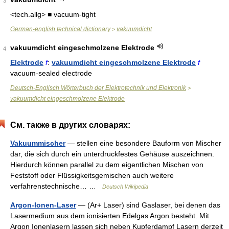
3
<tech.allg> ■ vacuum-tight
German-english technical dictionary
vakuumdicht
>
vakuumdicht eingeschmolzene Elektrode
4
Elektrode
f
:
vakuumdicht eingeschmolzene Elektrode
f
vacuum-sealed electrode
Deutsch-Englisch Wörterbuch der Elektrotechnik und Elektronik
>
vakuumdicht eingeschmolzene Elektrode
См. также в других словарях:
Vakuummischer
— stellen eine besondere Bauform von Mischer
dar, die sich durch ein unterdruckfestes Gehäuse auszeichnen.
Hierdurch können parallel zu dem eigentlichen Mischen von
Feststoff oder Flüssigkeitsgemischen auch weitere
verfahrenstechnische… …
Deutsch Wikipedia
Argon-Ionen-Laser
— (Ar+ Laser) sind Gaslaser, bei denen das
Lasermedium aus dem ionisierten Edelgas Argon besteht. Mit
Argon Ionenlasern lassen sich neben Kupferdampf Lasern derzeit