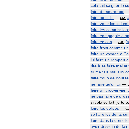
cela
fait
saigner
le
c
faire
demeurer
coi
faire
sa
colle
—
см
.
faire
venir
les
colomb
faire
les
commission
faire
compagnie
à
q
faire
ce
con
—
см
.
fa
faire
front
comme
un
faire
un
voyage
à
Co
lui
faire
un
rempart
d
rire
à
se
faire
mal
au
tu
me
fais
mal
aux
co
faire
coup
de
Bourse
ne
faire
qu
'
un
cri
—
faire
un
croc
-
en
-
jam
ne
pas
faire
de
gros
si
cela
se
fait
,
je
te
p
faire
les
délices
—
с
se
faire
les
dents
sur
faire
dans
la
dentelle
avoir
dessein
de
fair