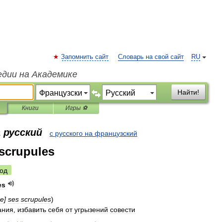
Запомнить сайт
Словарь на свой сайт
RU
едии на Академике
Найти!
Книги
Игры ⚽
 русский
с русского на французский
 scrupules
од
es
re
]
ses
scrupules
)
ания
,
избавить
себя
от
угрызений
совести