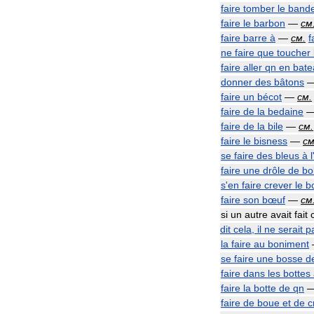
faire
tomber
le
band
faire
le
barbon
—
см
faire
barre
à
—
см
.
f
ne
faire
que
toucher
faire
aller
qn
en
bate
donner
des
bâtons
faire
un
bécot
—
см
.
faire
de
la
bedaine
faire
de
la
bile
—
см
.
faire
le
bisness
—
с
se
faire
des
bleus
à
l
faire
une
drôle
de
bo
s
'
en
faire
crever
le
b
faire
son
bœuf
—
см
si
un
autre
avait
fait
dit
cela
,
il
ne
serait
p
la
faire
au
boniment
se
faire
une
bosse
d
faire
dans
les
bottes
faire
la
botte
de
qn
faire
de
boue
et
de
c