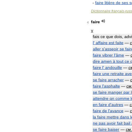
-
faire
litière
de
ses
s
Dictionnaire
français
-
rus
faire
4
v
fais
ce
que
dois
,
adv
l
'
affaire
est
faite
—
aller
s
'
asseoir
se
fair
faire
vibrer
l
'
âme
—
dire
amen
à
tout
ce
faire
l
'
andouille
—
с
faire
une
retraite
ave
se
faire
arracher
—
faire
l
'
asphalte
—
см
se
faire
manger
par
attendre
qn
comme
en
faire
d
'
autres
—
faire
de
l
'
avance
—
la
faire
mettre
dans
l
ne
pas
avoir
fait
bail
se
faire
baiser
—
см
.