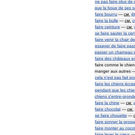
ne
pas
faire
plus
de
que
la
boue
de
ses
s
faire
bourru
—
см
.
ê
faire
la
bulle
—
см
.
c
faire
ceinture
—
см
.
se
faire
sauter
la
cer
faire
venir
la
chair
de
essayer
de
faire
pas
passer
un
chameau
faire
des
châteaux
e
faire
comme
le
chien
manger
aux
autres
cela
n
'
est
pas
fait
po
faire
les
chiens
écra
pendant
que
les
chi
chiens
s
'
entre
-
grond
faire
la
chine
—
см
.
faire
chocolat
—
см
.
se
faire
chouette
—
faire
sonner
la
gross
faire
monter
au
cocot
faire
lever
le
cœur