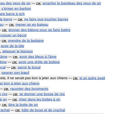
eau
des
yeux
de
qn
—
см
.
arracher
le
bandeau
des
yeux
de
qn
.
s
'
ériger
en
barbon
aire
barre
à
qch
la
barre
—
см
.
ne
faire
que
toucher
barres
au
—
см
.
mener
qn
en
bateau
—
см
.
donner
des
bâtons
pour
se
faire
battre
coquer
un
bécot
—
см
.
prendre
de
la
bedaine
avoir
de
la
bile
м
.
attaquer
le
bisness
'
âme
—
см
.
avoir
des
bleus
à
l
'
âme
bine
—
см
.
avoir
une
drôle
de
bobine
ocal
—
см
.
garnir
le
bocal
.
gagner
son
bœuf
cela
,
il
ne
serait
pas
bon
à
jeter
aux
chiens
—
см
.
si
un
autre
avait
as
bon
à
jeter
aux
chiens
—
см
.
raconter
des
boniments
e
rire
—
см
.
se
donner
une
bosse
de
rire
à
qn
—
см
.
chier
dans
les
bottes
à
qn
—
см
.
être
la
botte
de
qn
rachat
—
см
.
bâtir
de
boue
et
de
crachat