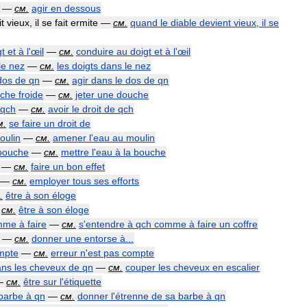
—
см
.
agir
en
dessous
it
vieux
,
il
se
fait
ermite
—
см
.
quand
le
diable
devient
vieux
,
il
se
gt
et
à
l
'
œil
—
см
.
conduire
au
doigt
et
à
l
'
œil
le
nez
—
см
.
les
doigts
dans
le
nez
dos
de
qn
—
см
.
agir
dans
le
dos
de
qn
che
froide
—
см
.
jeter
une
douche
qch
—
см
.
avoir
le
droit
de
qch
м
.
se
faire
un
droit
de
oulin
—
см
.
amener
l
'
eau
au
moulin
bouche
—
см
.
mettre
l
'
eau
à
la
bouche
—
см
.
faire
un
bon
effet
—
см
.
employer
tous
ses
efforts
.
être
à
son
éloge
—
см
.
être
à
son
éloge
mme
à
faire
—
см
.
s
'
entendre
à
qch
comme
à
faire
un
coffre
.. —
см
.
donner
une
entorse
à
...
mpte
—
см
.
erreur
n
'
est
pas
compte
ans
les
cheveux
de
qn
—
см
.
couper
les
cheveux
en
escalier
—
см
.
être
sur
l
'
étiquette
barbe
à
qn
—
см
.
donner
l
'
étrenne
de
sa
barbe
à
qn