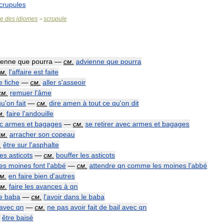
crupules
se
des
idiomes
scrupule
>
ienne
que
pourra
—
см
.
advienne
que
pourra
см
.
l
'
affaire
est
faite
e
fiche
—
см
.
aller
s
'
asseoir
см
.
remuer
l
'
âme
qu
'
on
fait
—
см
.
dire
amen
à
tout
ce
qu
'
on
dit
м
.
faire
l
'
andouille
c
armes
et
bagages
—
см
.
se
retirer
avec
armes
et
bagages
см
.
arracher
son
copeau
.
être
sur
l
'
asphalte
les
asticots
—
см
.
bouffer
les
asticots
les
moines
font
l
'
abbé
—
см
.
attendre
qn
comme
les
moines
l
'
abbé
см
.
en
faire
bien
d
'
autres
см
.
faire
les
avances
à
qn
e
baba
—
см
.
l
'
avoir
dans
le
baba
avec
qn
—
см
.
ne
pas
avoir
fait
de
bail
avec
qn
être
baisé