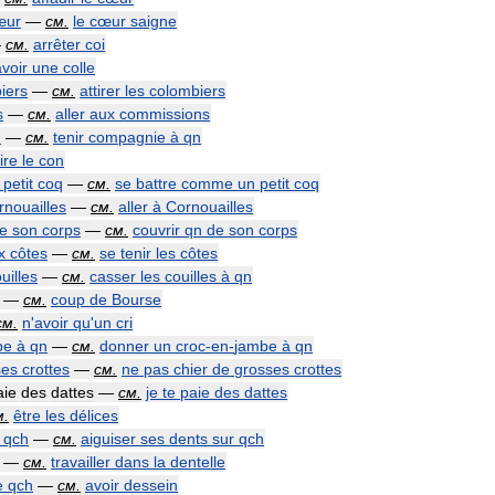
œur
—
см
.
le
cœur
saigne
—
см
.
arrêter
coi
avoir
une
colle
iers
—
см
.
attirer
les
colombiers
s
—
см
.
aller
aux
commissions
n
—
см
.
tenir
compagnie
à
qn
ire
le
con
petit
coq
—
см
.
se
battre
comme
un
petit
coq
rnouailles
—
см
.
aller
à
Cornouailles
e
son
corps
—
см
.
couvrir
qn
de
son
corps
x
côtes
—
см
.
se
tenir
les
côtes
uilles
—
см
.
casser
les
couilles
à
qn
—
см
.
coup
de
Bourse
см
.
n
'
avoir
qu
'
un
cri
be
à
qn
—
см
.
donner
un
croc
-
en
-
jambe
à
qn
ses
crottes
—
см
.
ne
pas
chier
de
grosses
crottes
aie
des
dattes
—
см
.
je
te
paie
des
dattes
м
.
être
les
délices
qch
—
см
.
aiguiser
ses
dents
sur
qch
—
см
.
travailler
dans
la
dentelle
e
qch
—
см
.
avoir
dessein