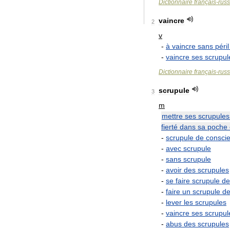
Dictionnaire
français
-
rus
vaincre
2
v
-
à
vaincre
sans
péril
-
vaincre
ses
scrupul
Dictionnaire
français
-
rus
scrupule
3
m
mettre
ses
scrupules
fierté
dans
sa
poche
-
scrupule
de
consci
-
avec
scrupule
-
sans
scrupule
-
avoir
des
scrupules
-
se
faire
scrupule
de
-
faire
un
scrupule
d
-
lever
les
scrupules
-
vaincre
ses
scrupul
-
abus
des
scrupules