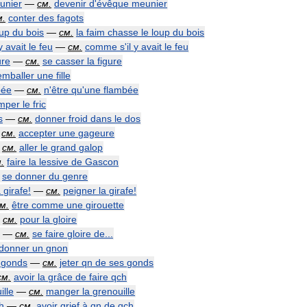
unier
—
см
.
devenir
d
'
évêque
meunier
м
.
conter
des
fagots
oup
du
bois
—
см
.
la
faim
chasse
le
loup
du
bois
y
avait
le
feu
—
см
.
comme
s
'
il
y
avait
le
feu
ure
—
см
.
se
casser
la
figure
emballer
une
fille
bée
—
см
.
n
'
être
qu
'
une
flambée
mper
le
fric
s
—
см
.
donner
froid
dans
le
dos
—
см
.
accepter
une
gageure
—
см
.
aller
le
grand
galop
м
.
faire
la
lessive
de
Gascon
se
donner
du
genre
a
girafe
!
—
см
.
peigner
la
girafe
!
см
.
être
comme
une
girouette
—
см
.
pour
la
gloire
—
см
.
se
faire
gloire
de
...
donner
un
gnon
gonds
—
см
.
jeter
qn
de
ses
gonds
см
.
avoir
la
grâce
de
faire
qch
ille
—
см
.
manger
la
grenouille
h
—
см
.
avoir
grief
à
qn
de
qch