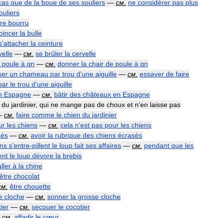
cas
que
de
la
boue
de
ses
souliers
—
см
.
ne
considérer
pas
plus
ouliers
tre
bourru
oincer
la
bulle
s
'
attacher
la
ceinture
velle
—
см
.
se
brûler
la
cervelle
poule
à
qn
—
см
.
donner
la
chair
de
poule
à
qn
ser
un
chameau
par
trou
d
'
une
aiguille
—
см
.
essayer
de
faire
par
le
trou
d
'
une
aiguille
n
Espagne
—
см
.
bâtir
des
châteaux
en
Espagne
du
jardinier
,
qui
ne
mange
pas
de
choux
et
n
'
en
laisse
pas
—
см
.
faire
comme
le
chien
du
jardinier
ur
les
chiens
—
см
.
cela
n
'
est
pas
pour
les
chiens
sés
—
см
.
avoir
la
rubrique
des
chiens
écrasés
ens
s
'
entre
-
pillent
le
loup
fait
ses
affaires
—
см
.
pendant
que
les
ent
le
loup
dévore
la
brebis
aller
à
la
chine
être
chocolat
см
.
être
chouette
e
cloche
—
см
.
sonner
la
grosse
cloche
ier
—
см
.
secouer
le
cocotier
—
см
.
affadir
le
cœur