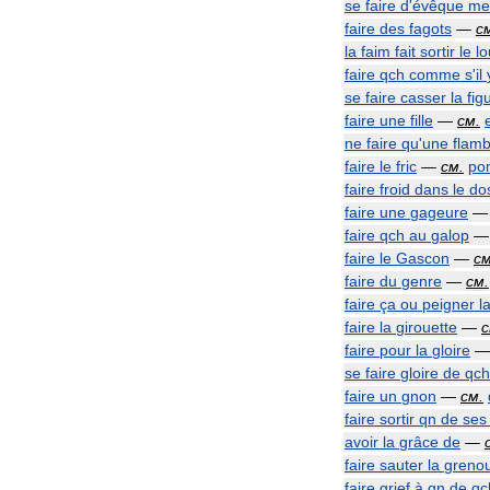
se
faire
d
'
évêque
me
faire
des
fagots
—
с
la
faim
fait
sortir
le
l
faire
qch
comme
s
'
il
se
faire
casser
la
fig
faire
une
fille
—
см
.
ne
faire
qu
'
une
flam
faire
le
fric
—
см
.
po
faire
froid
dans
le
do
faire
une
gageure
faire
qch
au
galop
faire
le
Gascon
—
с
faire
du
genre
—
см
.
faire
ça
ou
peigner
l
faire
la
girouette
—
faire
pour
la
gloire
se
faire
gloire
de
qch
faire
un
gnon
—
см
.
faire
sortir
qn
de
ses
avoir
la
grâce
de
—
faire
sauter
la
grenou
faire
grief
à
qn
de
qc