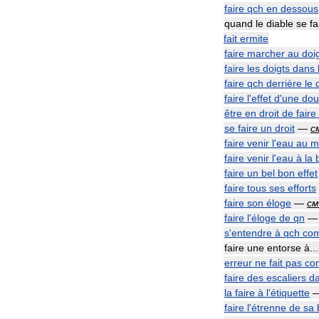
faire
qch
en
dessous
quand
le
diable
se
fa
fait
ermite
faire
marcher
au
doi
faire
les
doigts
dans
faire
qch
derrière
le
faire
l
'
effet
d
'
une
dou
être
en
droit
de
faire
se
faire
un
droit
—
с
faire
venir
l
'
eau
au
m
faire
venir
l
'
eau
à
la
faire
un
bel
bon
effet
faire
tous
ses
efforts
faire
son
éloge
—
см
faire
l
'
éloge
de
qn
s
'
entendre
à
qch
co
faire
une
entorse
à
.
erreur
ne
fait
pas
co
faire
des
escaliers
d
la
faire
à
l
'
étiquette
faire
l
'
étrenne
de
sa