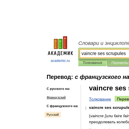
Словари и энциклоп
academic.ru
Толкования
Переводы
Перевод:
с французского на
vaincre ses
С русского на:
Французский
Толкование
Перев
С французского на:
vaincre
ses
scrupul
1
Русский
(
vaincre
[
или
faire
fai
преодолевать
колеб