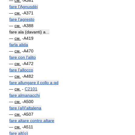
—
см.
-A361
fare l'Agnusdèi
—
см.
-A371
fare l'agresto
—
см.
-A388
fare ala (davanti) a...
—
см.
-A419
farla alida
—
см.
-A470
fare con l'alito
—
см.
-A472
fare l'allocco
—
см.
-A482
fare allungare il collo a qd
—
см.
-
C2101
fare almanacchi
—
см.
-A500
fare (al)l'altalena
—
см.
-A507
fare altare contro altare
—
см.
-A511
fare alt(o)