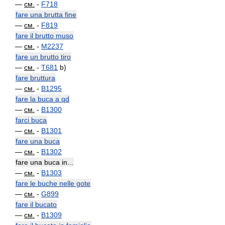
—
см.
-
F718
fare una brutta fine
—
см.
-
F819
fare il brutto muso
—
см.
-
M2237
fare un brutto tiro
—
см.
-
T681
b)
fare bruttura
—
см.
-
B1295
fare la buca a qd
—
см.
-
B1300
farci buca
—
см.
-
B1301
fare una buca
—
см.
-
B1302
fare una buca in...
—
см.
-
B1303
fare le buche nelle gote
—
см.
-
G899
fare il bucato
—
см.
-
B1309