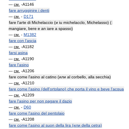
—
см.
-A1146
fare arrugginire i denti
—
см.
-
D171
fare l'arte di Michelaccio (и iu michelacclo, Michelasso) (:
mangiare, bere e an iare a spasso)
—
см.
-
M1382
fare con l'ascia
—
см.
-A1182
farsi asina
—
см.
-A1190
fare l'asino
—
см.
-A1206
fare come l'asino al catino (или al corbello, alla secchia)
—
см.
-A1210
fare come l'asino (dell'ortolano) che porta il vino e beve l'acqua
—
см.
-A1209
fare l'asino per non pagare il dazio
—
см.
-
D60
fare come l'asino del pentolaio
—
см.
-A1208
fare come l'asino al suon della lira (или della cetra)