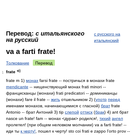
Перевод:
с итальянского
с русского на
на русский
итальянский
va a farti frate!
Толкование
Перевод
frate
1
frate m 1)
монах
farsi frate -- постричься в монахи frate
mendicante
-- нищенствующий монах frati minori --
францисканцы (монахи) frati predicatori -- доминиканцы
(монахи) fare il frate --
жить
отшельником 2) (
употр
перед
именами монахов, начинающимися с гласной)
брат
frate
Antonio -- брат Антоний 3) tip
слепой
оттиск
(
брак
) 4) ant брат
nasce un frate! fam -- монах <дурак> родился!,
тихий
ангел
пролетел! (при общем неловком молчании) va a farti frate! --
иди ты
к черту!
, пошел к черту! sto coi frati e zappo l'orto prov --