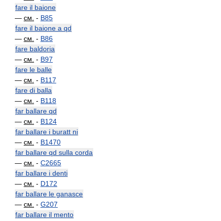
fare il baione
—
см.
-
B85
fare il baione a qd
—
см.
-
B86
fare baldoria
—
см.
-
B97
fare le balle
—
см.
-
B117
fare di balla
—
см.
-
B118
far ballare qd
—
см.
-
B124
far ballare i buratt ni
—
см.
-
B1470
far ballare qd sulla corda
—
см.
-
C2665
far ballare i denti
—
см.
-
D172
far ballare le ganasce
—
см.
-
G207
far ballare il mento