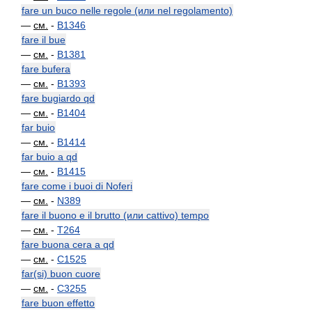
fare un buco nelle regole (или nel regolamento)
—
см.
-
B1346
fare il bue
—
см.
-
B1381
fare bufera
—
см.
-
B1393
fare bugiardo qd
—
см.
-
B1404
far buio
—
см.
-
B1414
far buio a qd
—
см.
-
B1415
fare come i buoi di Noferi
—
см.
-
N389
fare il buono e il brutto (или cattivo) tempo
—
см.
-
T264
fare buona cera a qd
—
см.
-
C1525
far(si) buon cuore
—
см.
-
C3255
fare buon effetto