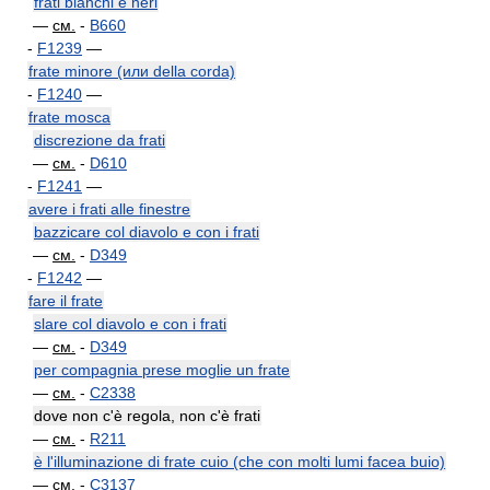
frati bianchi e neri
—
см.
-
B660
-
F1239
—
frate minore (или della corda)
-
F1240
—
frate mosca
discrezione da frati
—
см.
-
D610
-
F1241
—
avere i frati alle finestre
bazzicare col diavolo e con i frati
—
см.
-
D349
-
F1242
—
fare il frate
slare col diavolo e con i frati
—
см.
-
D349
per compagnia prese moglie un frate
—
см.
-
C2338
dove non c'è regola, non c'è frati
—
см.
-
R211
è l'illuminazione di frate cuio (che con molti lumi facea buio)
—
см.
-
C3137