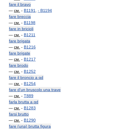
fare il bravo
—
см.
-
B1191
,
-
B1194
fare breccia
—
см.
-
B1198
fare in bricioli
—
см.
-
B1211
fare brigata
—
см.
-
B1216
fare brigate
—
см.
-
B1217
fare brodo
—
см.
-
B1252
fare il broncio a qd
—
см.
-
B1254
fare d'un bruscolo una trave
—
см.
-
T889
farla brutta a qd
—
см.
-
B1283
farsi brutto
—
см.
-
B1290
fare (una) brutta figura