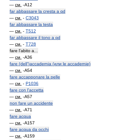
—
см.
-A12
far abbassare la cresta a qd
—
см.
-
C3043
far abbassare la testa
—
см.
-
T512
far abbassare il tono a qd
—
см.
-
T728
fare l'abito a...
—
см.
-A36
fare (dell')accademia (или le accademie)
—
см.
-A54
fare accapponare la pelle
—
см.
-
P1036
fare con l'accetta
—
см.
-A57
non fare un accidente
—
см.
-A71
fare acqua
—
см.
-A157
fare acqua da occhi
—
см.
-A159