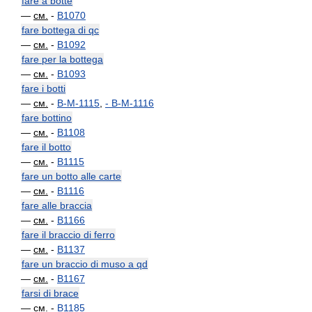
fare a botte
—
см.
-
B1070
fare bottega di qc
—
см.
-
B1092
fare per la bottega
—
см.
-
B1093
fare i botti
—
см.
-
B-M-1115
,
-
B-M-1116
fare bottino
—
см.
-
B1108
fare il botto
—
см.
-
B1115
fare un botto alle carte
—
см.
-
B1116
fare alle braccia
—
см.
-
B1166
fare il braccio di ferro
—
см.
-
B1137
fare un braccio di muso a qd
—
см.
-
B1167
farsi di brace
—
см.
-
B1185