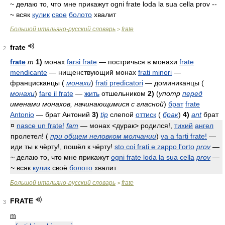
~ делаю то, что мне прикажут ogni frate loda la sua cella prov --
~ всяк
кулик
свое
болото
хвалит
Большой итальяно-русский словарь
frate
>
frate
2
frate
m
1)
монах
farsi frate
— постричься в монахи
frate
mendicante
— нищенствующий монах
frati minori
—
францисканцы (
монахи
)
frati predicatori
— доминиканцы (
монахи
)
fare il frate
—
жить
отшельником
2)
(
употр
перед
именами монахов, начинающимися с гласной
)
брат
frate
Antonio
— брат Антоний
3)
tip
слепой
оттиск
(
брак
)
4)
ant
брат
¤
nasce un frate!
fam
— монах <дурак> родился!,
тихий
ангел
пролетел! (
при общем неловком молчании
)
va a farti frate!
—
иди ты к чёрту!, пошёл к чёрту!
sto coi frati e zappo l'orto
prov
—
~ делаю то, что мне прикажут
ogni frate loda la sua cella
prov
—
~ всяк
кулик
своё
болото
хвалит
Большой итальяно-русский словарь
frate
>
FRATE
3
m