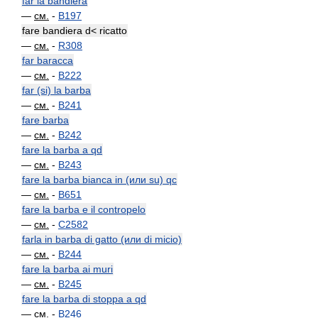
far la bandiera
—
см.
-
B197
fare bandiera d< ricatto
—
см.
-
R308
far baracca
—
см.
-
B222
far (si) la barba
—
см.
-
B241
fare barba
—
см.
-
B242
fare la barba a qd
—
см.
-
B243
fare la barba bianca in (или su) qc
—
см.
-
B651
fare la barba e il contropelo
—
см.
-
C2582
farla in barba di gatto (или di micio)
—
см.
-
B244
fare la barba ai muri
—
см.
-
B245
fare la barba di stoppa a qd
—
см.
-
B246