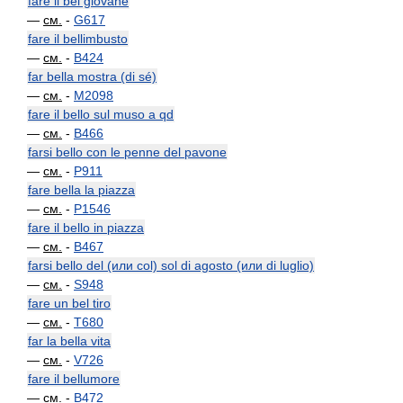
fare il bel giovane
—
см.
-
G617
fare il bellimbusto
—
см.
-
B424
far bella mostra (di sé)
—
см.
-
M2098
fare il bello sul muso a qd
—
см.
-
B466
farsi bello con le penne del pavone
—
см.
-
P911
fare bella la piazza
—
см.
-
P1546
fare il bello in piazza
—
см.
-
B467
farsi bello del (или col) sol di agosto (или di luglio)
—
см.
-
S948
fare un bel tiro
—
см.
-
T680
far la bella vita
—
см.
-
V726
fare il bellumore
—
см.
-
B472