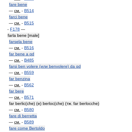
fare bene
—
см.
-
B514
farci bene
—
см.
-
B515
-
F178
—
farla bene [male]
farsela bene
—
см.
-
B516
far bene a qd
—
см.
-
B485
farsi ben volere (или benvolere) da qd
—
см.
-
B559
far benzina
—
см.
-
B562
far bere
—
см.
-
B571
far berlic(che) (e) berloc(che) (тж. far berlocche)
—
см.
-
B580
fare di berretta
—
см.
-
B589
fare come Bertoldo