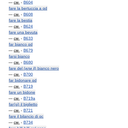
—
см.
-
B604
fare la bertuccia a qd
—
см.
-
B608
fare la bestia
—
см.
-
B624
fare una bevuta
—
см.
-
B633
far bianco qd
—
см.
-
B679
farsi bianco
—
см.
-
B680
fare del (или il) bianco nero
—
см.
-
B700
far bidonare qd
—
см.
-
B719
fare un bidone
—
см.
-
B719a
far(si) il biglietto
—
см.
-
B721
fare il bilancio di qc
—
см.
-
B734