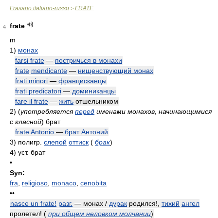
Frasario italiano-russo
FRATE
>
frate
4
m
1)
монах
farsi frate
—
постричься в монахи
frate
mendicante
—
нищенствующий монах
frati minori
—
францисканцы
frati predicatori
—
доминиканцы
fare il frate
—
жить
отшельником
2)
(
употребляется
перед
именами монахов, начинающимися
с гласной
)
брат
frate Antonio
—
брат Антоний
3)
полигр.
слепой
оттиск
(
брак
)
4)
уст. брат
•
Syn:
fra
,
religioso
,
monaco
,
cenobita
••
nasce un frate!
разг.
— монах /
дурак
родился!,
тихий
ангел
пролетел!
(
при общем неловком молчании
)