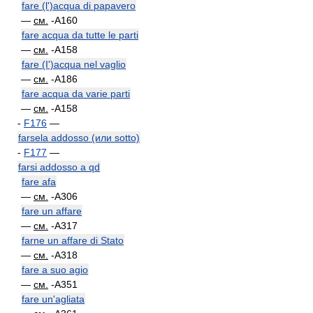
fare (l')acqua di papavero
—
см.
-A160
fare acqua da tutte le parti
—
см.
-A158
fare (I')acqua nel vaglio
—
см.
-A186
fare acqua da varie parti
—
см.
-A158
-
F176
—
farsela addosso (или sotto)
-
F177
—
farsi addosso a qd
fare afa
—
см.
-A306
fare un affare
—
см.
-A317
farne un affare di Stato
—
см.
-A318
fare a suo agio
—
см.
-A351
fare un'agliata