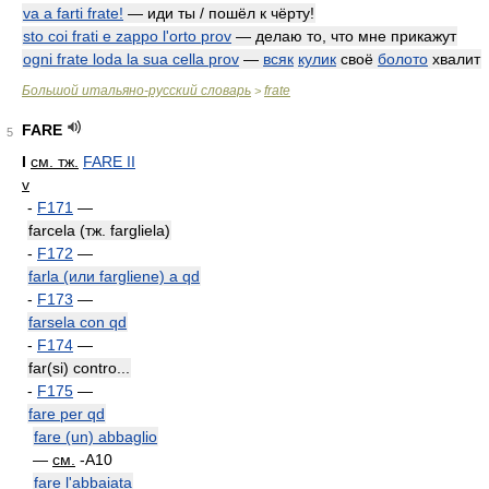
va a farti frate!
— иди ты / пошёл к чёрту!
sto coi frati e zappo l'orto prov
— делаю то, что мне прикажут
ogni frate loda la sua cella prov
—
всяк
кулик
своё
болото
хвалит
Большой итальяно-русский словарь
frate
>
FARE
5
I
см. тж.
FARE II
v
-
F171
—
farcela (тж. fargliela)
-
F172
—
farla (или fargliene) a qd
-
F173
—
farsela con qd
-
F174
—
far(si) contro...
-
F175
—
fare per qd
fare (un) abbaglio
—
см.
-A10
fare l'abbaiata