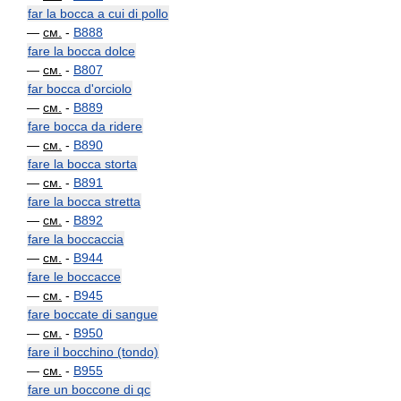
far la bocca a cui di pollo
—
см.
-
B888
fare la bocca dolce
—
см.
-
B807
far bocca d'orciolo
—
см.
-
B889
fare bocca da ridere
—
см.
-
B890
fare la bocca storta
—
см.
-
B891
fare la bocca stretta
—
см.
-
B892
fare la boccaccia
—
см.
-
B944
fare le boccacce
—
см.
-
B945
fare boccate di sangue
—
см.
-
B950
fare il bocchino (tondo)
—
см.
-
B955
fare un boccone di qc