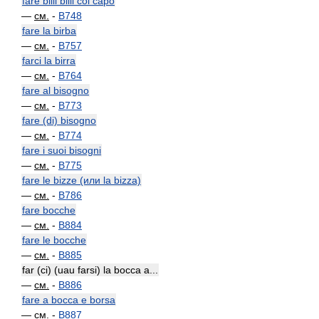
fare billi billi col capo
—
см.
-
B748
fare la birba
—
см.
-
B757
farci la birra
—
см.
-
B764
fare al bisogno
—
см.
-
B773
fare (di) bisogno
—
см.
-
B774
fare i suoi bisogni
—
см.
-
B775
fare le bizze (или la bizza)
—
см.
-
B786
fare bocche
—
см.
-
B884
fare le bocche
—
см.
-
B885
far (ci) (uau farsi) la bocca a...
—
см.
-
B886
fare a bocca e borsa
—
см.
-
B887