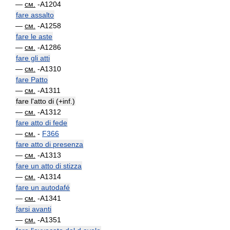
—
см.
-A1204
fare assalto
—
см.
-A1258
fare le aste
—
см.
-A1286
fare gli atti
—
см.
-A1310
fare Patto
—
см.
-A1311
fare l'atto di (+inf.)
—
см.
-A1312
fare atto di fede
—
см.
-
F366
fare atto di presenza
—
см.
-A1313
fare un atto di stizza
—
см.
-A1314
fare un autodafé
—
см.
-A1341
farsi avanti
—
см.
-A1351