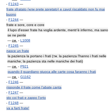
-
F1243
—
frate sfratato (или prete spretato) e cavol riscaldato non fu mai
buono
-
F1244
—
frate e sore, core e core
il lupo d'esser frate ha voglia ardente, mentr'è infermo, ma sano
se ne pente
—
см.
-
L1008
-
F1245
—
nasce un frate
la pazienza la portano i frati (тж. la pazienza l'hanno i frati nelle
maniche; la pazienza sta nelle maniche dei frati)
—
см.
-
P921
quando il guardiano giuoca alle carte cosa faranno i frati
—
см.
-
G1162
-
F1246
—
risponde il frate come l'abate canta
-
F1247
—
sto coi frati e zappo l'orto
-
F1248
—
va a farti frate!