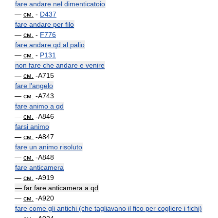
fare andare nel dimenticatoio
—
см.
-
D437
fare andare per filo
—
см.
-
F776
fare andare qd al palio
—
см.
-
P131
non fare che andare e venire
—
см.
-A715
fare l'angelo
—
см.
-A743
fare animo a qd
—
см.
-A846
farsi animo
—
см.
-A847
fare un animo risoluto
—
см.
-A848
fare anticamera
—
см.
-A919
— far fare anticamera a qd
—
см.
-A920
fare come gli antichi (che tagliavano il fico per cogliere i fichi)