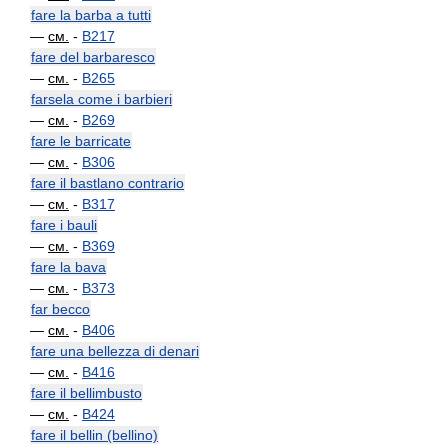
fare la barba a tutti
—
см.
-
B217
fare del barbaresco
—
см.
-
B265
farsela come i barbieri
—
см.
-
B269
fare le barricate
—
см.
-
B306
fare il bastlano contrario
—
см.
-
B317
fare i bauli
—
см.
-
B369
fare la bava
—
см.
-
B373
far becco
—
см.
-
B406
fare una bellezza di denari
—
см.
-
B416
fare il bellimbusto
—
см.
-
B424
fare il bellin (bellino)