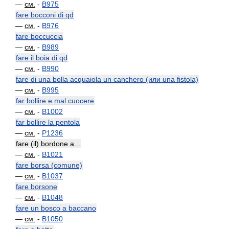
—
см.
-
B975
fare bocconi di qd
—
см.
-
B976
fare boccuccia
—
см.
-
B989
fare il boia di qd
—
см.
-
B990
fare di una bolla acquaiola un canchero (или una fistola)
—
см.
-
B995
far bollire e mal cuocere
—
см.
-
B1002
far bollire la pentola
—
см.
-
P1236
fare (il) bordone a...
—
см.
-
B1021
fare borsa (comune)
—
см.
-
B1037
fare borsone
—
см.
-
B1048
fare un bosco a baccano
—
см.
-
B1050