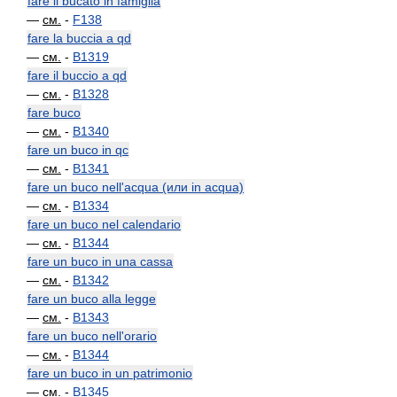
fare il bucato in famiglia
—
см.
-
F138
fare la buccia a qd
—
см.
-
B1319
fare il buccio a qd
—
см.
-
B1328
fare buco
—
см.
-
B1340
fare un buco in qc
—
см.
-
B1341
fare un buco nell'acqua (или in acqua)
—
см.
-
B1334
fare un buco nel calendario
—
см.
-
B1344
fare un buco in una cassa
—
см.
-
B1342
fare un buco alla legge
—
см.
-
B1343
fare un buco nell'orario
—
см.
-
B1344
fare un buco in un patrimonio
—
см.
-
B1345