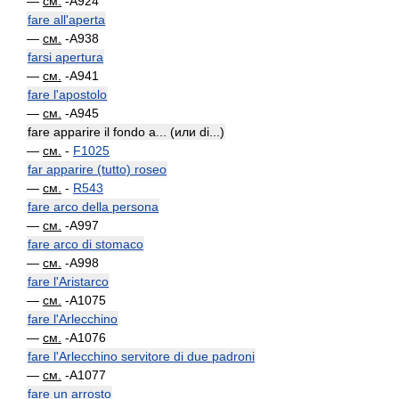
—
см.
-A924
fare all'aperta
—
см.
-A938
farsi apertura
—
см.
-A941
fare l'apostolo
—
см.
-A945
fare apparire il fondo a... (или di...)
—
см.
-
F1025
far apparire (tutto) roseo
—
см.
-
R543
fare arco della persona
—
см.
-A997
fare arco di stomaco
—
см.
-A998
fare l'Aristarco
—
см.
-A1075
fare l'Arlecchino
—
см.
-A1076
fare l'Arlecchino servitore di due padroni
—
см.
-A1077
fare un arrosto