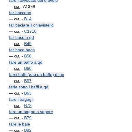
fare l'avvocato del d avolo
—
см.
-A1399
far baccano
—
см.
-
B14
far baciare il chiavistello
—
см.
-
C1710
far baco a qd
—
см.
-
B49
far baco baco
—
см.
-
B50
fare un baffo a qd
—
см.
-
B66
farsi baffi (или un baffo) di qc
—
см.
-
B67
farla sotto i baffi a qd
—
см.
-
B63
fare i bagagli
—
см.
-
B72
fare un bagno a vapore
—
см.
-
B79
fare le baie
—
см.
-
B82