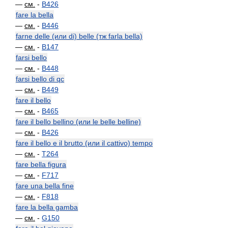
—
см.
-
B426
fare la bella
—
см.
-
B446
farne delle (или di) belle (тж farla bella)
—
см.
-
B147
farsi bello
—
см.
-
B448
farsi bello di qc
—
см.
-
B449
fare il bello
—
см.
-
B465
fare il bello bellino (или le belle belline)
—
см.
-
B426
fare il bello e il brutto (или il cattivo) tempo
—
см.
-
T264
fare bella figura
—
см.
-
F717
fare una bella fine
—
см.
-
F818
fare la bella gamba
—
см.
-
G150