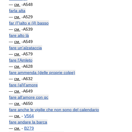
—
см.
-A548
farla alta
—
см.
-A529
far (l')alto e (il) basso
—
см.
-A539
fare alto là
—
см.
-A549
fare un'alzataccia
—
см.
-A579
fare l'Amleto
—
см.
-A628
fare ammenda (delle proprie colpe)
—
см.
-A632
fare (al)l'amore
—
см.
-A649
fare all'amore con qc
—
см.
-A650
fare anche le vigilie che non sono del calendario
—
см.
-
V564
fare andare la barca
—
см.
-
B279