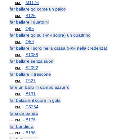
—
см.
-
M1176
far ballare qd come un palco
—
см.
-
B125
far ballare i quattrini
—
см.
-
Q65
far ballare qd su (или sopra) un quattrino
—
см.
-
Q59
far ballare i sorci nella cassa (или nella credenza)
—
см.
-
S1088
far ballare senza suoni
—
см.
-
S2092
far ballare il trescone
—
см.
-
T927
fare un ballo in campo azzurro
—
см.
-
B131
far balzare il cuore in gola
—
см.
-
C3254
farsi da banda
—
см.
-
B176
far bandiera
—
см.
-
B196