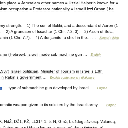
irth
place
=
Jerusalem
other
names
=
Uzziel
Halperin
known
for
=
ivism
occupation
=
Professor
nationality
=
IsraeliUzzi
Ornan
(
he
.…
my
strength
.
1
)
The
son
of
Bukki
,
and
a
descendant
of
Aaron
(
1
).
2
)
A
grandson
of
Issachar
(
1
Chr
.
7:2
,
3
).
3
)
A
son
of
Bela
,
amin
(
1
Chr
.
7:7
).
4
)
A
Benjamite
,
a
chief
in
the
… …
Easton
'
s
Bible
ame
(
Hebrew
);
Israeli
made
sub
machine
gun
…
English
1937
)
Israeli
politician
,
Minister
of
Tourism
in
Israel
s
13th
in
Rabin
s
government
…
English
contemporary
dictionary
n
—
type
of
submachine
gun
developed
by
Israel
…
English
tomatic
weapon
given
to
its
soldiers
by
the
Israeli
army
…
English
K
,
NdŽ
,
DŽ1
,
KŽ
;
LL314
1
.
tr
.
N
,
Gmž
,
L
uždegti
šviesą:
Valandą
,
v
.
Dabar
man
užžibino
lempą
,
ir
pasidarė
daug
šviesiau
rš
.