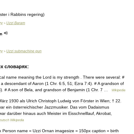
ister
i
Rabbins
regering
)
ry
Uzzi
Baram
>
n
ry
Uzzi
submachine
gun
>
их
словарях:
cal
name
meaning
the
Lord
is
my
strength
.
There
were
several:
#
a
descendant
of
Aaron
(
1
Chr
.
6:5
,
51
;
Ezra
7:4
). #
A
grandson
of
3
). #
A
son
of
Bela
,
and
grandson
of
Benjamin
(
1
Chr
.
7
…
Wikipedia
März
1930
als
Ulrich
Christoph
Ludwig
von
Förster
in
Wien
; †
22
.
war
ein
österreichischer
Jazzmusiker
.
Das
vom
Dadaismus
war
darüber
hinaus
auch
Meister
im
Eisschnelllauf
,
Akrobat
,
eutsch
Wikipedia
x
Person
name
=
Uzzi
Ornan
imagesize
=
150px
caption
=
birth