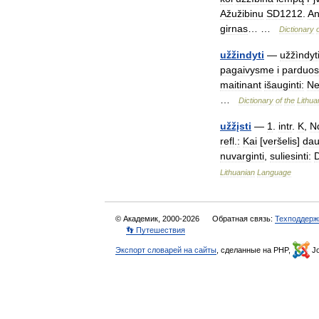
Ažužibinu
SD1212
.
A
girnas
… …
Dictionary
užžindyti
—
užžìndyt
pagaivysme
i
parduo
maitinant
išauginti:
Ne
…
Dictionary
of
the
Lithua
užžįsti
—
1
.
intr
.
K
,
N
refl
.
:
Kai
[
veršelis
]
da
nuvarginti
,
suliesinti:
Lithuanian
Language
© Академик, 2000-2026
Обратная связь:
Техподдерж
👣 Путешествия
Экспорт словарей на сайты
, сделанные на PHP,
Jo