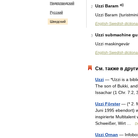
Нидерландский
Uzzi
Baram
2
Русский
Uzzi
Baram
(
turistmin
Шведский
English
-
Swedish
dictiona
Uzzi
submachine
gu
3
Uzzi
maskingevär
English
-
Swedish
dictiona
См
.
также
в
друг
Uzzi
— *
Uzzi
is
a
bibli
The
son
of
Bukki
,
and
Issachar
(
1
Chr
.
7:2
,
Uzzi
Förster
— (*
2
.
Juni
1995
ebendort
)
inspirierte
Multitalent
Schweißer
,
Wirt
…
D
Uzzi
Ornan
—
Infobo