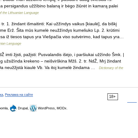
na
persigandus
užžìbino
balaną
ir
bėgo
žiūrėt
in
kamarą
palei
of
the
Lithuanian
Language
i
tr
.
1
.
žindant
išmaitinti:
Kai
užžìndys
vaikus
[
kiaulė
],
da
biškį
sme
Erž
.
Šita
mūs
kumelė
neužžìndys
kumeliuko
Lp
.
2
.
krūtimi
sa
iž
tiesos
tapus
yra
Viešpačia
viso
sutvėrimo
,
kad
tapus
yra
…
nian
Language
dŽ
imti
žįsti
,
pažįsti:
Pusvalandis
išėjo
,
i
paršiukai
užžìndo
Šmk
. |
ug
užsižìnda
krekeno
–
neišvirškina
Mžš
.
2
.
tr
.
NdŽ
,
Mrj
žindant
Da
neužžįstà
kiaulė
Vb
.
Va
itoj
kumelė
žindama
…
Dictionary
of
the
ка
,
Реклама на сайте
18+
omla,
Drupal,
WordPress, MODx.