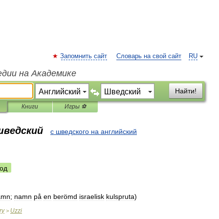
Запомнить сайт
Словарь на свой сайт
RU
едии на Академике
Найти!
Книги
Игры ⚽
шведский
с шведского на английский
од
amn
;
namn
på
en
berömd
israelisk
kulspruta
)
ry
Uzzi
>