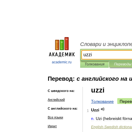
Словари и энциклоп
academic.ru
Толкования
Переводы
Перевод:
с английского на 
uzzi
С шведского на:
Английский
Толкование
Перев
С английского на:
Uzzi
1
Все языки
n
.
Uzi
(
hebreiskt
förn
Иврит
English
-
Swedish
dictiona