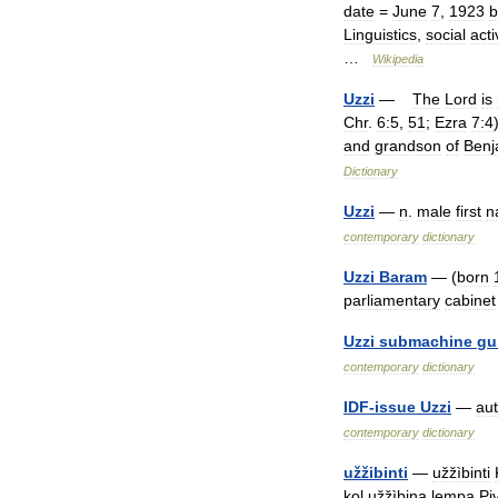
date
=
June
7
,
1923
b
Linguistics
,
social
act
…
Wikipedia
Uzzi
—
The
Lord
is
Chr
.
6:5
,
51
;
Ezra
7:4
and
grandson
of
Benj
Dictionary
Uzzi
—
n
.
male
first
n
contemporary
dictionary
Uzzi
Baram
— (
born
parliamentary
cabinet
Uzzi
submachine
gu
contemporary
dictionary
IDF
-
issue
Uzzi
—
au
contemporary
dictionary
užžibinti
—
užžìbinti
kol
užžìbina
lempą
Pj