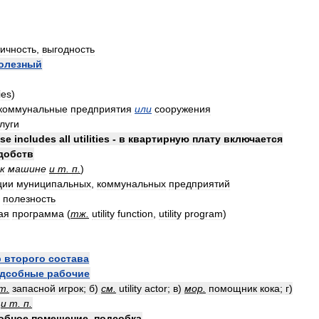
тичность
,
выгодность
олезный
ties
)
коммунальные
предприятия
или
сооружения
луги
se
includes
all
utilities
-
в
квартирную
плату
включается
добств
к
машине
и
т
.
п
.
)
ции
муниципальных
,
коммунальных
предприятий
полезность
ая
программа
(
тж
.
utility
function
,
utility
program
)
р
второго
состава
дсобные
рабочие
рт
.
запасной
игрок
;
б
)
см
.
utility
actor
;
в
)
мор
.
помощник
кока
;
г
)
и
т
.
п
.
обное
помещение
,
подсобка