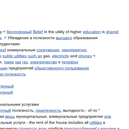
ty
≈
бесполезный
Belief
in
the
utility
of
higher
education
is
shared
e
. ≈
Убеждение
в
полезности
высшего
образования
тудентами
.
ties
)
коммунальные
сооружения
,
предприятия
;
и
public
utilities
such
as
gas
,
electricity
and
phones
≈
и
,
такие
как
газ
,
электричество
и
телефон
ации
предприятий
общественного
пользования
ая
полезность
ктичный
ельный
унальными
услугами
ртный
полезность
,
практичность
,
выгодность
-
of
no
*
ая
вещь
муниципальные
,
коммунальные
предприятия
или
альные
услуги
-
the
rent
of
the
house
includes
all
utilities
в
лючается
стоимость
всех
удобств
приспособление
(
к
машине
и