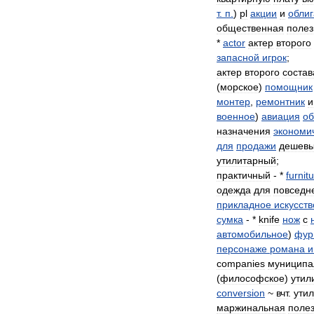
т
.
п
.
)
pl
акции
и
обли
общественная
полез
*
actor
aктер
второго
запасной
игрок
;
aктер
второго
состав
(
морское
)
помощник
монтер
,
ремонтник
и
военное
)
авиация
о
назначения
экономи
для
продажи
дешев
утилитарный
;
практичный
- *
furnit
одежда
для
повседн
прикладное
искусств
сумка
- *
knife
нож
с
автомобильное
)
фур
персонаже
романа
и
сompanies
муниципа
(
философское
)
утил
conversion
~
вчт
.
ути
маржинальная
полез