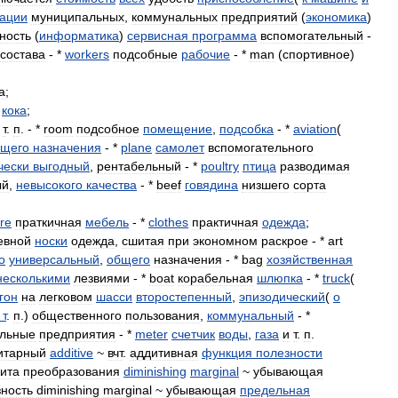
гации
муниципальных
,
коммунальных
предприятий
(
экономика
)
ность
(
информатика
)
сервисная
программа
вспомогательный
-
состава
- *
workers
подсобные
рабочие
- *
man
(
спортивное
)
а
;
кока
;
т
.
п
. - *
room
подсобное
помещение
,
подсобка
- *
aviation
(
бщего
назначения
- *
plane
самолет
вспомогательного
чески
выгодный
,
рентабельный
- *
poultry
птица
разводимая
ый
,
невысокого
качества
- *
beef
говядина
низшего
сорта
ure
праткичная
мебель
- *
clothes
практичная
одежда
;
евной
носки
одежда
,
сшитая
при
экономном
раскрое
- *
art
о
универсальный
,
общего
назначения
- *
bag
хозяйственная
несколькими
лезвиями
- *
boat
корабельная
шлюпка
- *
truck
(
гон
на
легковом
шасси
второстепенный
,
эпизодический
(
о
т
.
п
.)
общественного
пользования
,
коммунальный
- *
льные
предприятия
- *
meter
счетчик
воды
,
газа
и
т
.
п
.
итарный
additive
~
вчт
.
аддитивная
функция
полезности
лита
преобразования
diminishing
marginal
~
убывающая
ность
diminishing
marginal
~
убывающая
предельная