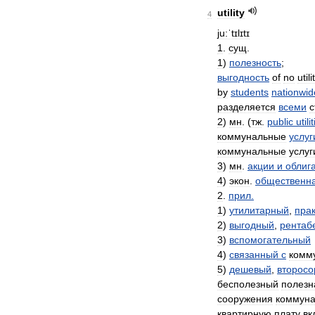
utility
4
ju:ˈtɪlɪtɪ
1
.
сущ
.
1
)
полезность
;
выгодность
of
no
utili
by
students
nationwid
разделяется
всеми
с
2
)
мн
. (
тж
.
public
utili
коммунальные
услуг
коммунальные
услуг
3
)
мн
.
акции
и
облиг
4
)
экон
.
общественн
2
.
прил
.
1
)
утилитарный
,
пра
2
)
выгодный
,
рентаб
3
)
вспомогательный
4
)
связанный
с
комм
5
)
дешевый
,
второсо
бесполезный
полезн
сооружения
коммун
квартирную
плату
вк