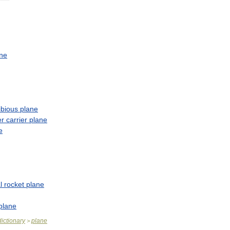
ne
bious
plane
er
carrier
plane
e
l
rocket
plane
plane
dictionary
plane
>