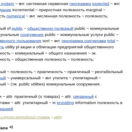
system
~
вчт
.
системная
сервисная
программа
expected
~
вчт
.
дание
incremental
~
приростная
полезность
marginal
~
сть
numerical
~
вчт
.
численная
полезность
~
полезность
;
ный
of
public
~
общественно
полезный
public
~
коммунальные
унальные
сооружение
public
~
коммунальные
услуги
public
~
венного
пользования
sort
~
вчт
.
программа
сортировки
total
~
ть
utility
pl
акции
и
облигации
предприятий
общественного
ность
~
коммунальный
~
общего
назначения
~
эк
.
ность
~
общественная
полезность
~
полезность
;
ный
~
полезность
~
практичность
~
практичный
~
рентабельный
ный
~
универсальный
~
вчт
.
утилита
~
утилитарный
~
ный
~ (
тж
.
public
utilities
)
коммунальные
сооружения
,
и
~
attr
.
практичный
(
о
товарах
) ~
attr
.
связанный
с
угами
~
attr
.
утилитарный
~
in
providing
information
полезность
в
мацией
и
русско
-
английский
словарь
utility
>
lane