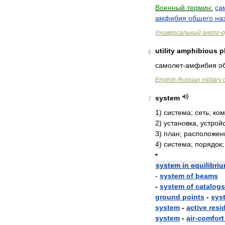
Военный
термин:
са
амфибия
общего
на
Универсальный
англо
-
р
utility
amphibious
p
6
самолет
-
амфибия
о
English
-
Russian
military
system
7
1
)
система
;
сеть
;
ком
2
)
установка
,
устрой
3
)
план
;
расположен
4
)
система
;
порядок
•
system
in
equilibri
-
system
of
beams
-
system
of
catalogs
ground
points
-
sys
system
-
active
resi
system
-
air
-
comfort