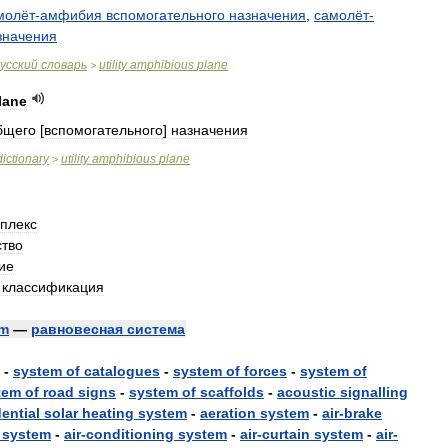
молёт
-
амфибия
вспомогательного
назначения
,
самолёт
-
значения
усский
словарь
utility
amphibious
plane
>
lane
бщего
[
вспомогательного
]
назначения
dictionary
utility
amphibious
plane
>
плекс
ство
ие
;
классификация
um
—
равновесная
система
-
system
of
catalogues
-
system
of
forces
-
system
of
tem
of
road
signs
-
system
of
scaffolds
-
acoustic
signalling
dential
solar
heating
system
-
aeration
system
-
air
-
brake
system
-
air
-
conditioning
system
-
air
-
curtain
system
-
air
-