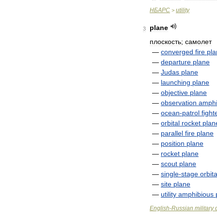
НБАРС
utility
>
plane
3
плоскость
;
самолет
—
converged
fire
pla
—
departure
plane
—
Judas
plane
—
launching
plane
—
objective
plane
—
observation
amphi
—
ocean
-
patrol
fight
—
orbital
rocket
plan
—
parallel
fire
plane
—
position
plane
—
rocket
plane
—
scout
plane
—
single
-
stage
orbita
—
site
plane
—
utility
amphibious
English
-
Russian
military