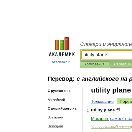
Словари и энциклоп
academic.ru
Толкования
Переводы
Перевод:
с английского на 
utility plane
С русского на:
Английский
Толкование
Перев
С английского на:
utility
plane
1
Все языки
Макаров:
самолёт
вс
Немецкий
Универсальный
англо
-
р