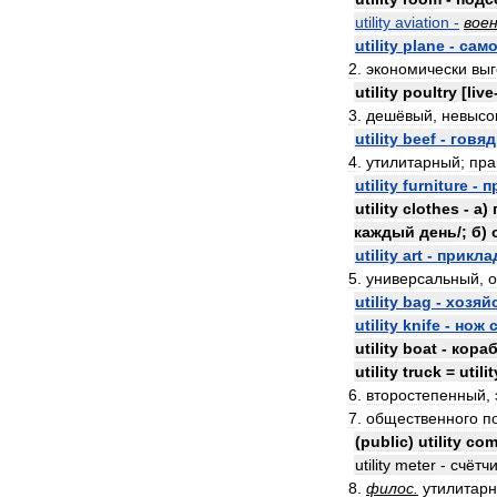
utility
aviation
-
вое
utility
plane
-
само
2
.
экономически
вы
utility
poultry
[
live
3
.
дешёвый
,
невысо
utility
beef
-
говяд
4
.
утилитарный
;
пра
utility
furniture
-
п
utility
clothes
-
а
)
каждый
день
/;
б
)
utility
art
-
прикла
5
.
универсальный
,
utility
bag
-
хозяй
utility
knife
-
нож
utility
boat
-
кора
utility
truck
=
utilit
6
.
второстепенный
,
7
.
общественного
п
(
public
)
utility
com
utility
meter
-
счётчи
8
.
филос
.
утилитар