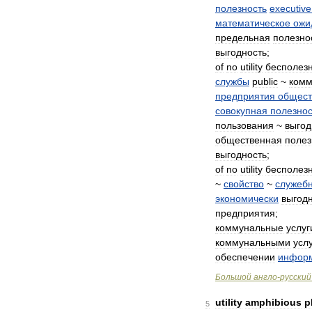
полезность
executive
математическое
ожи
предельная
полезно
выгодность
;
of
no
utility
бесполез
службы
public
~
комм
предприятия
общест
совокупная
полезнос
пользования
~
выгод
общественная
полез
выгодность
;
of
no
utility
бесполез
~
свойство
~
служеб
экономически
выгод
предприятия
;
коммунальные
услуг
коммунальными
усл
обеспечении
инфор
Большой
англо
-
русский
utility
amphibious
p
5