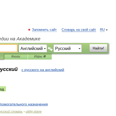
Запомнить сайт
Словарь на свой сайт
RU
едии на Академике
Найти!
Книги
Игры ⚽
русский
с русского на английский
од
помогательного
назначения
усский
словарь
utility
plane
>