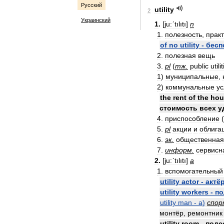
Русский
utility
2
Украинский
1
.
[
ju:ʹtılıtı
]
n
1
.
полезность
,
прак
of
no
utility
-
бесп
2
.
полезная
вещь
3
.
pl
(
тж
.
public
utili
1
)
муниципальные
,
2
)
коммунальные
ус
the
rent
of
the
hou
стоимость
всех
у
4
.
приспособление
(
5
.
pl
акции
и
облига
6
.
эк
.
общественная
7
.
информ
.
сервисн
2
.
[
ju:ʹtılıtı
]
a
1
.
вспомогательный
utility
actor
-
актё
utility
workers
-
по
utility
man
-
а
)
спо
монтёр
,
ремонтник
utility
room
-
подс