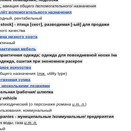
н
.
авиация
общего
/
вспомогательного
/
назначения
лёт
вспомогательного
назначения
годный
,
рентабельный
-
stock
] -
птица
[
скот
],
разводимая
[-
ый
]
для
продажи
кого
качества
ина
низкого
сорта
ктичный
рактичная
мебель
практичная
одежда
;
одежда
для
повседневной
носки
/
на
одежда
,
сшитая
при
экономном
раскрое
дное
искусство
общего
назначения
(
тж
.
utility
type
)
ственная
сумка
с
несколькими
лезвиями
бельная
/
рабочая
/
шлюпка
y
vehicle
эпизодический
(
о
персонаже
романа
и
т
.
п
.
)
ользования
,
коммунальный
panies
-
муниципальные
/
коммунальные
/
предприятия
к
воды
,
газа
и
т
.
п
.
ный