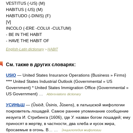
VESTITUS (-US) (M)
HABITUS (-US) (M)
HABITUDO (-DINIS) (F)
[V]
INCOLO (-ERE -COLUI -CULTUM)
- BE IN THE HABIT
- HAVE THE HABIT OF
English-Latin dictionary
HABIT
>
См. также в других словарях:
USIO
— United States Insurance Operations (Business » Firms)
**** United States Industrial Outlook (Governmental » US
Government) * United States Immigration Office (Governmental »
US Government) …
Abbreviations dictionary
УСИНЬШ
— (Ûsiòð, Ûsinis, Ĵûsens), в латышской мифологии
покровитель лошадей. Самое раннее упоминание сообщение
иезуита И. Стрибинга (1606), где У. назван богом лошадей; ему
приносят в жертву, в частности, два хлеба и кусок жира,
бросаемые в огонь. В… …
Энциклопедия мифологии