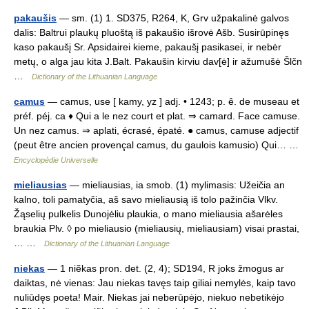
pakaušis
— sm. (1) 1. SD375, R264, K, Grv užpakalinė galvos
dalis: Baltrui plaukų pluoštą iš pakaušio išrovė Ašb. Susirūpinęs
kaso pakaušį Sr. Apsidairei kieme, pakaušį pasikasei, ir nebėr
metų, o alga jau kita J.Balt. Pakaušin kirviu dav[ė] ir ažumušė Šlčn
…
Dictionary of the Lithuanian Language
camus
— camus, use [ kamy, yz ] adj. • 1243; p. ê. de museau et
préf. péj. ca ♦ Qui a le nez court et plat. ⇒ camard. Face camuse.
Un nez camus. ⇒ aplati, écrasé, épaté. ● camus, camuse adjectif
(peut être ancien provençal camus, du gaulois kamusio) Qui… …
Encyclopédie Universelle
mieliausias
— mieliausias, ia smob. (1) mylimasis: Užeičia an
kalno, toli pamatyčia, aš savo mieliausią iš tolo pažinčia Vlkv.
Žąselių pulkelis Dunojėliu plaukia, o mano mieliausia ašarėles
braukia Plv. ◊ po mieliausio (mieliausių, mieliausiam) visai prastai,
… …
Dictionary of the Lithuanian Language
niekas
— 1 niẽkas pron. det. (2, 4); SD194, R joks žmogus ar
daiktas, nė vienas: Jau niekas tavęs taip giliai nemylės, kaip tavo
nuliūdęs poeta! Mair. Niekas jai neberūpėjo, niekuo nebetikėjo