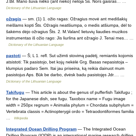
J.Bil. Mano šuva niẽko (ant nieko) neloja Ss. Nors gaisras… …
Dictionary of the Lithuanian Language
ožragis
— sm. (1) 1. ožio ragas: Ožragius movė ant medišakių
mėšlams kopti Šts. Ožragis neatšiumpa, o medis atšiumpa, dėl to
šakėms dėjo ožragius Šts. 2. M.Valanč lietuvių liaudies muzikos
instrumentas iš ožio rago: Jis liurlina ant ožragio J. Tenai mes… …
Dictionary of the Lithuanian Language
pastoti
— Š; L 1. refl. Sut užimti stovimą padėtį, remiantis kojomis
atsistoti: Tik pasistojo, bet kojų nekėlė Grg. Basas nepasistoja –
klumpius padaro Sem. Itai jau priseina, ką reikia dainuot mum
pasistojus Aps. Būk be darbo, dvėsk badu pasistojęs Jdr.… …
Dictionary of the Lithuanian Language
Takifugu
— This article is about the genus of pufferfish Takifugu ;
for the Japanese dish, see fugu. Taxobox name = Fugu image
width = 250px regnum = Animalia phylum = Chordata subphylum =
Vertebrata classis = Actinopterygii ordo = Tetraodontiformes familia
…
Wikipedia
Integrated Ocean Drilling Program
— The Integrated Ocean
Drilling Program (IODP) is an international marine research drilling