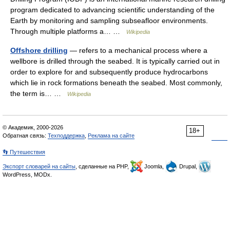
program dedicated to advancing scientific understanding of the
Earth by monitoring and sampling subseafloor environments.
Through multiple platforms a… …
Wikipedia
Offshore drilling
— refers to a mechanical process where a
wellbore is drilled through the seabed. It is typically carried out in
order to explore for and subsequently produce hydrocarbons
which lie in rock formations beneath the seabed. Most commonly,
the term is… …
Wikipedia
© Академик, 2000-2026
18+
Обратная связь:
Техподдержка
,
Реклама на сайте
👣 Путешествия
Экспорт словарей на сайты
, сделанные на PHP,
Joomla,
Drupal,
WordPress, MODx.