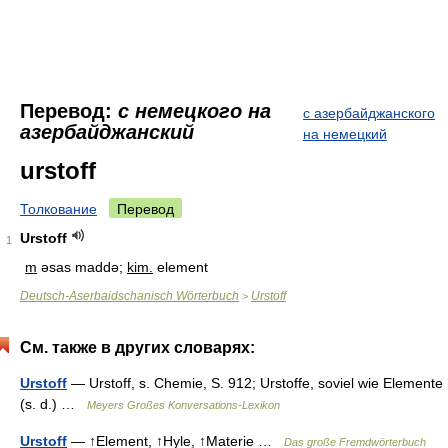
Перевод:
с немецкого на
с азербайджанского
азербайджанский
на немецкий
urstoff
Толкование
Перевод
Urstoff
1
m
əsas maddə;
kim.
element
Deutsch-Aserbaidschanisch Wörterbuch
Urstoff
>
См. также в других словарях:
Urstoff
— Urstoff, s. Chemie, S. 912; Urstoffe, soviel wie Elemente
(s. d.) …
Meyers Großes Konversations-Lexikon
Urstoff
— ↑Element, ↑Hyle, ↑Materie …
Das große Fremdwörterbuch