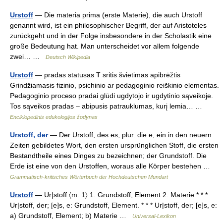
Urstoff
— Die materia prima (erste Materie), die auch Urstoff
genannt wird, ist ein philosophischer Begriff, der auf Aristoteles
zurückgeht und in der Folge insbesondere in der Scholastik eine
große Bedeutung hat. Man unterscheidet vor allem folgende
zwei… …
Deutsch Wikipedia
Urstoff
— pradas statusas T sritis švietimas apibrėžtis
Grindžiamasis fizinio, psichinio ar pedagoginio reiškinio elementas.
Pedagoginio proceso pradai glūdi ugdytojo ir ugdytinio sąveikoje.
Tos sąveikos pradas – abipusis patrauklumas, kurį lemia… …
Enciklopedinis edukologijos žodynas
Urstoff, der
— Der Urstoff, des es, plur. die e, ein in den neuern
Zeiten gebildetes Wort, den ersten ursprünglichen Stoff, die ersten
Bestandtheile eines Dinges zu bezeichnen; der Grundstoff. Die
Erde ist eine von den Urstoffen, woraus alle Körper bestehen …
Grammatisch-kritisches Wörterbuch der Hochdeutschen Mundart
Urstoff
— Ur|stoff 〈m. 1〉 1. Grundstoff, Element 2. Materie * * *
Ur|stoff, der; [e]s, e: Grundstoff, Element. * * * Ur|stoff, der; [e]s, e:
a) Grundstoff, Element; b) Materie …
Universal-Lexikon