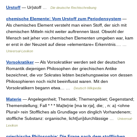
Urstoff
— Ur|stoff …
Die deutsche Rechtschreibung
chemische Elemente: Vom Urstoff zum Periodensystem
—
Als chemisches Element versteht man einen Stoff, der sich mit
chemischen Mitteln nicht weiter auftrennen lässt. Obwohl der
Mensch seit jeher von chemischen Elementen umgeben war, kam
er erst in der Neuzeit auf diese »elementare« Erkenntnis.… …
Universal-Lexikon
Vorsokratiker
— Als Vorsokratiker werden seit der deutschen
Romantik diejenigen Philosophen der griechischen Antike
bezeichnet, die vor Sokrates lebten beziehungsweise von dessen
Philosophieren noch nicht beeinflusst waren. Mit den
Vorsokratikern begann etwa… …
Deutsch Wikipedia
Materie
— Angelegenheit; Thematik; Themengebiet; Gegenstand;
Themenstellung; Fall * * * Ma|te|rie [ma te:ri̯ə], die; , n: a) <ohne
Plural> rein Stoffliches als Grundlage von dinglich Vorhandenem;
stoffliche Substanz: organische, licht[un]durchlässige …
Universal-
Lexikon
griechische Philosophie: Die Frage nach dem stofflichen