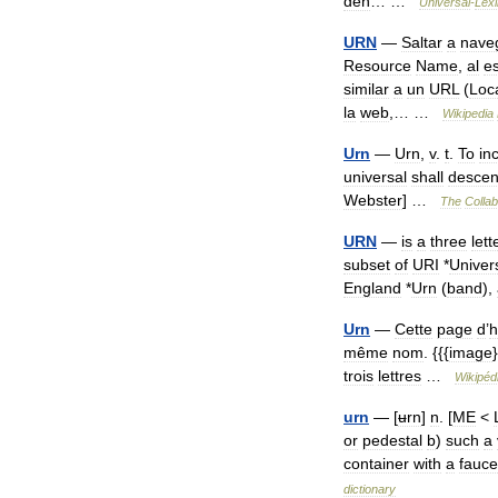
den
… …
Universal
-
Lex
URN
—
Saltar
a
nave
Resource
Name
,
al
e
similar
a
un
URL
(
Loc
la
web
,… …
Wikipedia
Urn
—
Urn
,
v
.
t
.
To
in
universal
shall
desce
Webster
] …
The
Collab
URN
—
is
a
three
lett
subset
of
URI
*
Univers
England
*
Urn
(
band
),
Urn
—
Cette
page
d
’
même
nom
. {{{
image
trois
lettres
…
Wikipéd
urn
— [
ʉrn
]
n
. [
ME
<
or
pedestal
b
)
such
a
container
with
a
fauce
dictionary