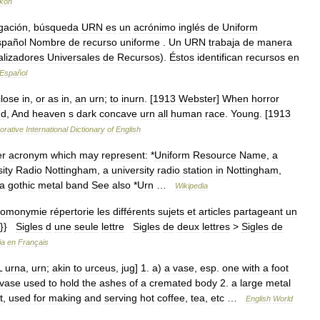
ikon
gación
,
búsqueda
URN
es
un
acrónimo
inglés
de
Uniform
spañol
Nombre
de
recurso
uniforme
.
Un
URN
trabaja
de
manera
alizadores
Universales
de
Recursos
).
Éstos
identifican
recursos
en
Español
close
in
,
or
as
in
,
an
urn
;
to
inurn
. [
1913
Webster
]
When
horror
nd
,
And
heaven
s
dark
concave
urn
all
human
race
.
Young
. [
1913
orative
International
Dictionary
of
English
er
acronym
which
may
represent:
*
Uniform
Resource
Name
,
a
ity
Radio
Nottingham
,
a
university
radio
station
in
Nottingham
,
a
gothic
metal
band
See
also
*
Urn
…
Wikipedia
homonymie
répertorie
les
différents
sujets
et
articles
partageant
un
}}}
Sigles
d
une
seule
lettre
Sigles
de
deux
lettres
>
Sigles
de
ia
en
Français
L
urna
,
urn
;
akin
to
urceus
,
jug
]
1
.
a
)
a
vase
,
esp
.
one
with
a
foot
vase
used
to
hold
the
ashes
of
a
cremated
body
2
.
a
large
metal
t
,
used
for
making
and
serving
hot
coffee
,
tea
,
etc
…
English
World