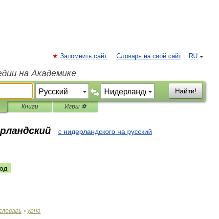
Запомнить сайт
Словарь на свой сайт
RU
едии на Академике
Найти!
Книги
Игры ⚽
ерландский
с нидерландского на русский
од
словарь
урна
>