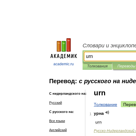
Словари и энциклоп
academic.ru
Толкования
Переводы
Перевод:
с русского на нид
urn
С нидерландского на:
Русский
Толкование
Перев
С русского на:
урна
1
Все языки
urn
Английский
Русско
-
Нидерландский