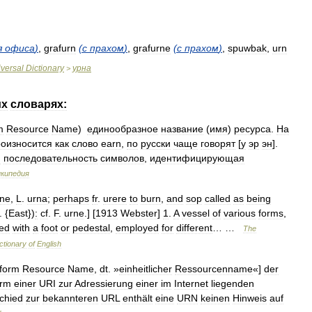
я
офиса
)
,
grafurn
(
с
прахом
)
,
grafurne
(
с
прахом
)
,
spuwbak
,
urn
versal
Dictionary
урна
>
их
словарях:
m
Resource
Name
)
единообразное
название
(
имя
)
ресурса
.
На
оизносится
как
слово
earn
,
по
русски
чаще
говорят
[
у
эр
эн
].
я
последовательность
символов
,
идентифицирующая
кипедия
rne
,
L
.
urna
;
perhaps
fr
.
urere
to
burn
,
and
sop
called
as
being
. {
East
})
:
cf
.
F
.
urne
.] [
1913
Webster
]
1
.
A
vessel
of
various
forms
,
hed
with
a
foot
or
pedestal
,
employed
for
different
… …
The
ctionary
of
English
form
Resource
Name
,
dt
. »
einheitlicher
Ressourcenname
«]
der
rm
einer
URI
zur
Adressierung
einer
im
Internet
liegenden
chied
zur
bekannteren
URL
enthält
eine
URN
keinen
Hinweis
auf