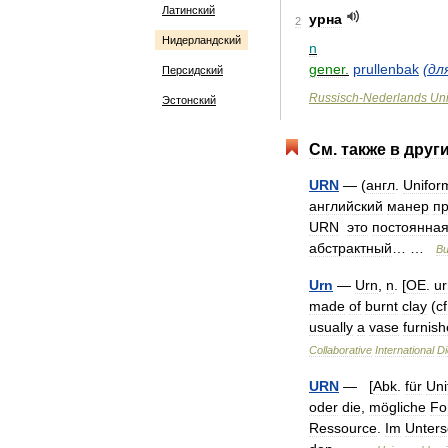
Латинский
урна
2
Нидерландский
n
gener
.
prullenbak
(
дл
Персидский
Russisch
-
Nederlands
Uni
Эстонский
См
.
также
в
друг
URN
— (
англ
.
Unifor
английский
манер
пр
URN
это
постоянна
абстрактный
… …
Ви
Urn
—
Urn
,
n
. [
OE
.
u
made
of
burnt
clay
(
cf
usually
a
vase
furnis
Collaborative
International
Di
URN
— [
Abk
.
für
Uni
oder
die
,
mögliche
Fo
Ressource
.
Im
Unters