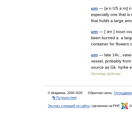
urn
— [
ə:n
US
ə:rn
]
n
especially
one
that
is
that
holds
a
large
amo
urn
— [
ɜrn
]
noun
co
been
burned
a
.
a
larg
container
for
flowers
urn
—
late
14c
.,
vase
vessel
,
probably
from
source
as
Gk
.
hyrke
e
Etymology
dictionary
© Академик, 2000-2026
Обратная связь:
Техподдерж
👣 Путешествия
Экспорт словарей на сайты
, сделанные на PHP,
Jo