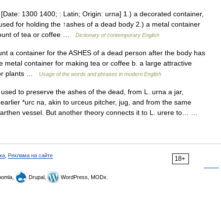
[
Date:
1300
1400
;
:
Latin
;
Origin:
urna
]
1
.)
a
decorated
container
,
used
for
holding
the
↑
ashes
of
a
dead
body
2
.)
a
metal
container
unt
of
tea
or
coffee
…
Dictionary
of
contemporary
English
unt
a
container
for
the
ASHES
of
a
dead
person
after
the
body
has
e
metal
container
for
making
tea
or
coffee
b
.
a
large
attractive
or
plants
…
Usage
of
the
words
and
phrases
in
modern
English
used
to
preserve
the
ashes
of
the
dead
,
from
L
.
urna
a
jar
,
earlier
*
urc
na
,
akin
to
urceus
pitcher
,
jug
,
and
from
the
same
arthen
vessel
.
But
another
theory
connects
it
to
L
.
urere
to
… …
ка
,
Реклама на сайте
18+
omla,
Drupal,
WordPress, MODx.