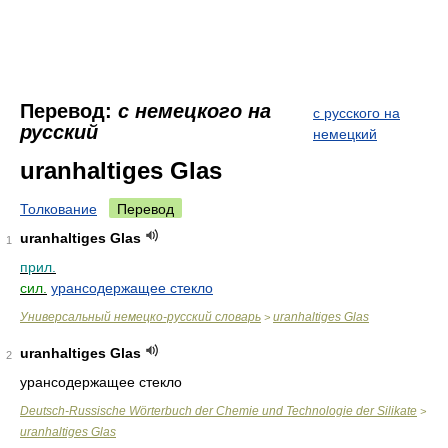
Перевод:
с немецкого на
с русского на
русский
немецкий
uranhaltiges Glas
Толкование
Перевод
uranhaltiges Glas
1
прил.
сил.
урансодержащее стекло
Универсальный немецко-русский словарь
uranhaltiges Glas
>
uranhaltiges Glas
2
урансодержащее стекло
Deutsch-Russische Wörterbuch der Chemie und Technologie der Silikate
>
uranhaltiges Glas