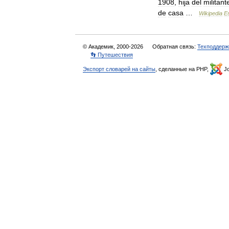
1908
,
hija
del
militant
de
casa
…
Wikipedia
E
© Академик, 2000-2026
Обратная связь:
Техподдерж
👣 Путешествия
Экспорт словарей на сайты
, сделанные на PHP,
Jo