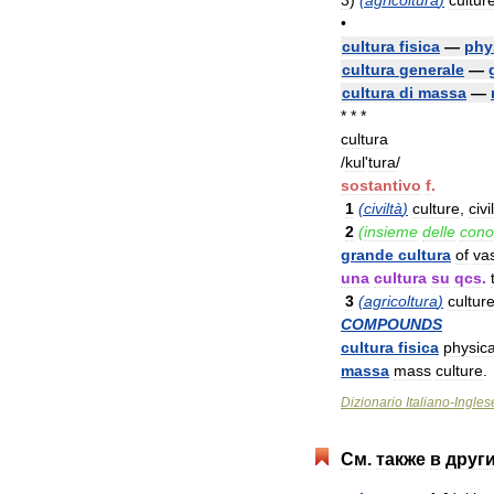
3
)
(
agricoltura
)
cultur
•
cultura
fisica
—
phy
cultura
generale
—
cultura
di
massa
—
* * *
cultura
/
kul
'
tura
/
sostantivo
f
.
1
(
civiltà
)
culture
,
civi
2
(
insieme
delle
cono
grande
cultura
of
va
una
cultura
su
qcs
.
3
(
agricoltura
)
cultur
COMPOUNDS
cultura
fisica
physica
massa
mass
culture
.
Dizionario
Italiano
-
Ingles
См
.
также
в
друг