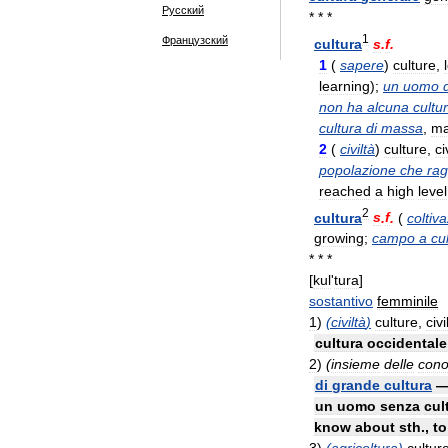
Русский
* * *
1
Французский
cultura
s
.
f
.
1
(
sapere
)
culture
,
learning
);
un
uomo
non
ha
alcuna
cultu
cultura
di
massa
,
ma
2
(
civiltà
)
culture
,
ci
popolazione
che
rag
reached
a
high
level
2
cultura
s
.
f
.
(
coltiv
growing
;
campo
a
cu
* * *
[
kul
'
tura
]
sostantivo
femminile
1
)
(
civiltà
)
culture
,
civi
cultura
occidentale
2
)
(
insieme
delle
con
di
grande
cultura
un
uomo
senza
cul
know
about
sth
.,
to