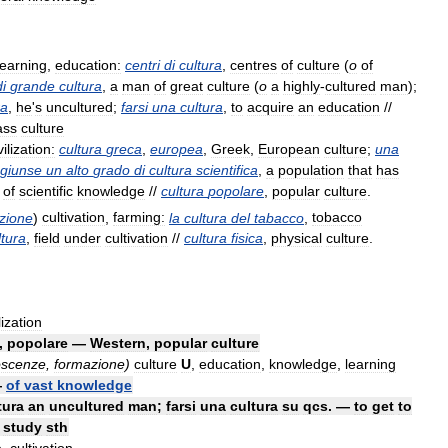
learning
,
education:
centri
di
cultura
,
centres
of
culture
(
o
of
di
grande
cultura
,
a
man
of
great
culture
(
o
a
highly
-
cultured
man
);
ra
,
he
'
s
uncultured
;
farsi
una
cultura
,
to
acquire
an
education
//
ss
culture
vilization:
cultura
greca
,
europea
,
Greek
,
European
culture
;
una
giunse
un
alto
grado
di
cultura
scientifica
,
a
population
that
has
of
scientific
knowledge
//
cultura
popolare
,
popular
culture
.
azione
)
cultivation
,
farming:
la
cultura
del
tabacco
,
tobacco
ltura
,
field
under
cultivation
//
cultura
fisica
,
physical
culture
.
lization
,
popolare
—
Western
,
popular
culture
oscenze
,
formazione
)
culture
U
,
education
,
knowledge
,
learning
—
of
vast
knowledge
tura
an
uncultured
man
;
farsi
una
cultura
su
qcs
. —
to
get
to
study
sth