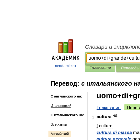
Словари и энциклоп
academic.ru
Толкования
Переводы
Перевод:
с итальянского н
uomo+di+gr
С английского на:
Итальянский
Толкование
Перев
С итальянского на:
cultura
1
Все языки
f
culture
cultura
di
massa
ma
Английский
cultura
generale
gen