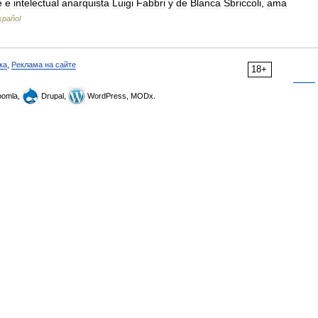
e
e
intelectual
anarquista
Luigi
Fabbri
y
de
Blanca
Sbriccoli
,
ama
spañol
ка
,
Реклама на сайте
18+
omla,
Drupal,
WordPress, MODx.