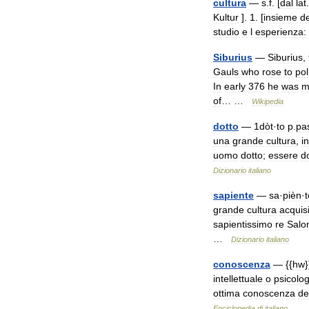
cultura
—
s
.
f
. [
dal
lat
Kultur
].
1
. [
insieme
de
studio
e
l
esperienza:
Siburius
—
Siburius
,
Gauls
who
rose
to
pol
In
early
376
he
was
m
of
… …
Wikipedia
dotto
—
1dòt
·
to
p
.
pa
una
grande
cultura
,
in
uomo
dotto
;
essere
d
Dizionario
italiano
sapiente
—
sa
·
pièn
·
t
grande
cultura
acquis
sapientissimo
re
Salo
…
Dizionario
italiano
conoscenza
— {{
hw
}
intellettuale
o
psicolog
ottima
conoscenza
de
Enciclopedia
di
italiano