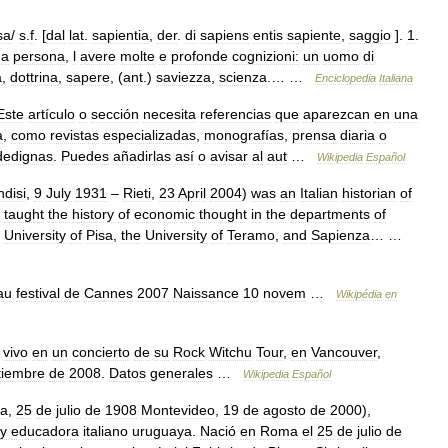
sa
/
s
.
f
. [
dal
lat
.
sapientia
,
der
.
di
sapiens
entis
sapiente
,
saggio
].
1
.
a
persona
,
l
avere
molte
e
profonde
cognizioni:
un
uomo
di
a
,
dottrina
,
sapere
, (
ant
.)
saviezza
,
scienza
.… …
Enciclopedia
Italiana
Este
artículo
o
sección
necesita
referencias
que
aparezcan
en
una
a
,
como
revistas
especializadas
,
monografías
,
prensa
diaria
o
idedignas
.
Puedes
añadirlas
así
o
avisar
al
aut
…
Wikipedia
Español
ndisi
,
9
July
1931
–
Rieti
,
23
April
2004
)
was
an
Italian
historian
of
taught
the
history
of
economic
thought
in
the
departments
of
University
of
Pisa
,
the
University
of
Teramo
,
and
Sapienza
… …
au
festival
de
Cannes
2007
Naissance
10
novem
…
Wikipédia
en
vivo
en
un
concierto
de
su
Rock
Witchu
Tour
,
en
Vancouver
,
tiembre
de
2008
.
Datos
generales
…
Wikipedia
Español
a
,
25
de
julio
de
1908
Montevideo
,
19
de
agosto
de
2000
),
y
educadora
italiano
uruguaya
.
Nació
en
Roma
el
25
de
julio
de