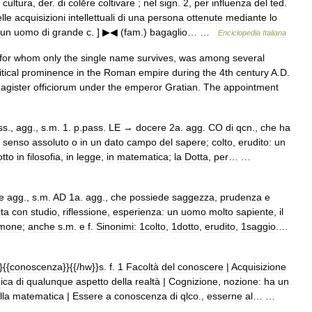
.
cultura
,
der
.
di
colĕre
coltivare
;
nel
sign
.
2
,
per
influenza
del
ted
.
lle
acquisizioni
intellettuali
di
una
persona
ottenute
mediante
lo
un
uomo
di
grande
c
. ]
▶◀
(
fam
.)
bagaglio
… …
Enciclopedia
Italiana
for
whom
only
the
single
name
survives
,
was
among
several
itical
prominence
in
the
Roman
empire
during
the
4th
century
A
.
D
.
agister
officiorum
under
the
emperor
Gratian
.
The
appointment
ss
.,
agg
.,
s
.
m
.
1
.
p
.
pass
.
LE
→
docere
2a
.
agg
.
CO
di
qcn
.,
che
ha
senso
assoluto
o
in
un
dato
campo
del
sapere
;
colto
,
erudito:
un
otto
in
filosofia
,
in
legge
,
in
matematica
;
la
Dotta
,
per
… …
e
agg
.,
s
.
m
.
AD
1a
.
agg
.,
che
possiede
saggezza
,
prudenza
e
ita
con
studio
,
riflessione
,
esperienza:
un
uomo
molto
sapiente
,
il
mone
;
anche
s
.
m
.
e
f
.
Sinonimi:
1colto
,
1dotto
,
erudito
,
1saggio
.…
}{{
conoscenza
}}{{/
hw
}}
s
.
f
.
1
Facoltà
del
conoscere
|
Acquisizione
ica
di
qualunque
aspetto
della
realtà
|
Cognizione
,
nozione:
ha
un
lla
matematica
|
Essere
a
conoscenza
di
qlco
.,
esserne
al
… …