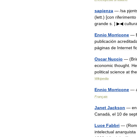
sapienza
— /
sa
pjɛnt
(
lett
.) [
con
riferimento
grande
s
. ]
▶◀
cultur
Ennio
Morricone
—
publicación
acreditad
páginas
de
Internet
f
Oscar
Nuccio
— (
Bri
economic
thought
.
He
political
science
at
the
Wikipedia
Ennio
Morricone
—
Français
Janet
Jackson
—
en
Canadá
,
el
10
de
sep
Luce
Fabbri
— (
Rom
intelectual
anarquista