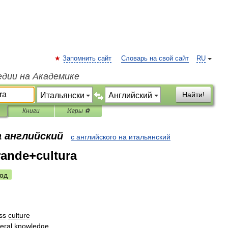
Запомнить сайт
Словарь на свой сайт
RU
едии на Академике
Найти!
Книги
Игры ⚽
а английский
с английского на итальянский
ande+cultura
од
ss
culture
eral
knowledge