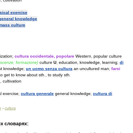
e
,
cultivation
sical
exercise
general
knowledge
mass
culture
lization
;
cultura
occidentale
,
popolare
Western
,
popular
culture
scenze
,
formazione
)
culture
U
,
education
,
knowledge
,
learning
;
di
st
knowledge
;
un
uomo
senza
cultura
an
uncultured
man
;
farsi
to
get
to
know
about
sth
.,
to
study
sth
.
e
,
cultivation
l
exercise
;
cultura
generale
general
knowledge
;
cultura
di
e
cultura
>
их
словарях: