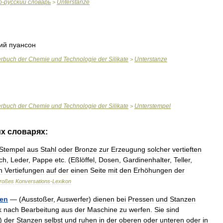
о
-
русский
словарь
Unterstanze
>
ий
пуансон
erbuch
der
Chemie
und
Technologie
der
Silikate
Unterstanze
>
erbuch
der
Chemie
und
Technologie
der
Silikate
Unterstempel
>
их
словарях:
Stempel
aus
Stahl
oder
Bronze
zur
Erzeugung
solcher
vertieften
ch
,
Leder
,
Pappe
etc
. (
Eßlöffel
,
Dosen
,
Gardinenhalter
,
Teller
,
n
Vertiefungen
auf
der
einen
Seite
mit
den
Erhöhungen
der
roßes
Konversations
-
Lexikon
gen
— (
Ausstoßer
,
Auswerfer
)
dienen
bei
Pressen
und
Stanzen
k
nach
Bearbeitung
aus
der
Maschine
zu
werfen
.
Sie
sind
)
der
Stanzen
selbst
und
ruhen
in
der
oberen
oder
unteren
oder
in