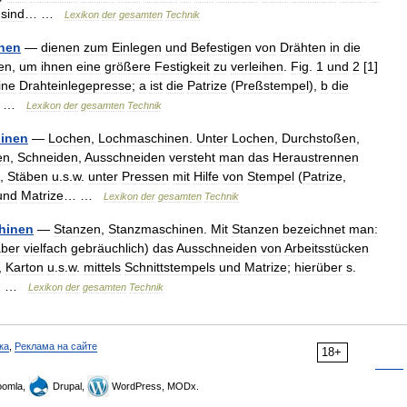
sind
… …
Lexikon
der
gesamten
Technik
nen
—
dienen
zum
Einlegen
und
Befestigen
von
Drähten
in
die
en
,
um
ihnen
eine
größere
Festigkeit
zu
verleihen
.
Fig
.
1
und
2
[
1
]
ine
Drahteinlegepresse
;
a
ist
die
Patrize
(
Preßstempel
),
b
die
) …
Lexikon
der
gesamten
Technik
inen
—
Lochen
,
Lochmaschinen
.
Unter
Lochen
,
Durchstoßen
,
en
,
Schneiden
,
Ausschneiden
versteht
man
das
Heraustrennen
,
Stäben
u
.
s
.
w
.
unter
Pressen
mit
Hilfe
von
Stempel
(
Patrize
,
und
Matrize
… …
Lexikon
der
gesamten
Technik
hinen
—
Stanzen
,
Stanzmaschinen
.
Mit
Stanzen
bezeichnet
man:
aber
vielfach
gebräuchlich
)
das
Ausschneiden
von
Arbeitsstücken
,
Karton
u
.
s
.
w
.
mittels
Schnittstempels
und
Matrize
;
hierüber
s
.
… …
Lexikon
der
gesamten
Technik
ка
,
Реклама на сайте
18+
omla,
Drupal,
WordPress, MODx.