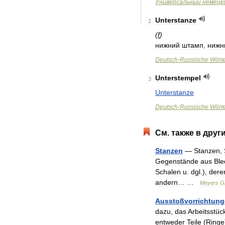
Универсальный
немецк
Unterstanze
2
(
f
)
нижний
штамп
,
нижн
Deutsch
-
Russische
Wört
Unterstempel
3
Unterstanze
Deutsch
-
Russische
Wört
См
.
также
в
друг
Stanzen
—
Stanzen
,
Gegenstände
aus
Ble
Schalen
u
.
dgl
.),
dere
andern
… …
Meyers
G
Ausstoßvorrichtun
dazu
,
das
Arbeitsstüc
entweder
Teile
(
Ringe