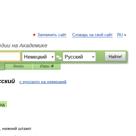
Запомнить сайт
Словарь на свой сайт
RU
едии на Академике
Найти!
Книги
Игры ⚽
сский
с русского на немецкий
од
,
нижний
штамп