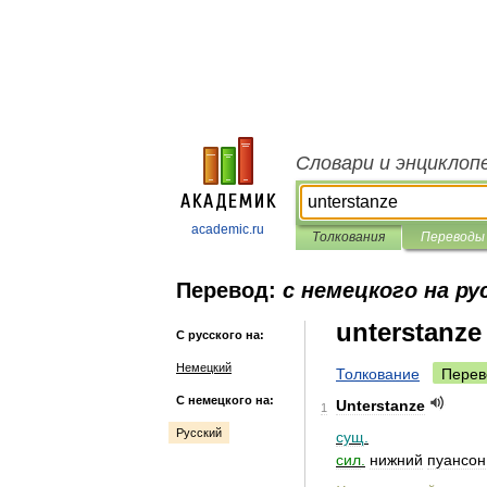
Словари и энциклоп
academic.ru
Толкования
Переводы
Перевод:
с немецкого на ру
unterstanze
С русского на:
Немецкий
Толкование
Перев
С немецкого на:
Unterstanze
1
Русский
сущ
.
сил
.
нижний
пуансон