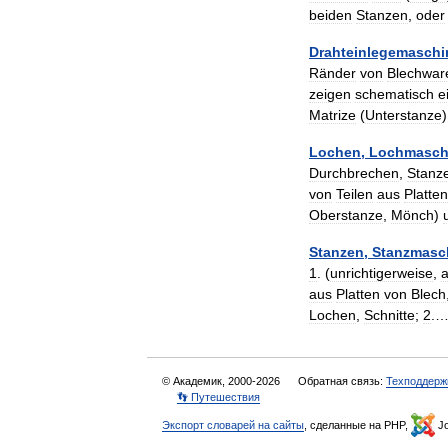
beiden
Stanzen
,
oder
Drahteinlegemaschi
Ränder
von
Blechwar
zeigen
schematisch
e
Matrize
(
Unterstanze
Lochen
,
Lochmasch
Durchbrechen
,
Stanz
von
Teilen
aus
Platten
Oberstanze
,
Mönch
)
Stanzen
,
Stanzmasc
1
. (
unrichtigerweise
,
aus
Platten
von
Blech
Lochen
,
Schnitte
;
2
.
© Академик, 2000-2026
Обратная связь:
Техподдерж
👣 Путешествия
Экспорт словарей на сайты
, сделанные на PHP,
Jo