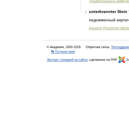
Универсальный
немецк
unterbrannter
Stein
2
недожженный
кирпи
Deutsch
-
Russische
Wört
© Академик, 2000-2026
Обратная связь:
Техподдерж
👣 Путешествия
Экспорт словарей на сайты
, сделанные на PHP,
Jo