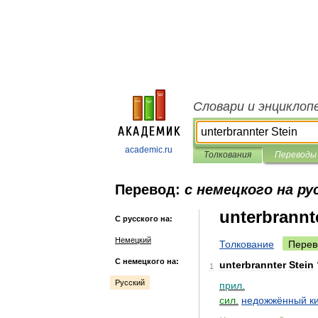
Словари и энциклоп
academic.ru
Толкования
Переводы
Перевод:
с немецкого на ру
unterbrannt
С русского на:
Немецкий
Толкование
Перев
С немецкого на:
unterbrannter
Stein
1
Русский
прил
.
сил
.
недожжённый
к