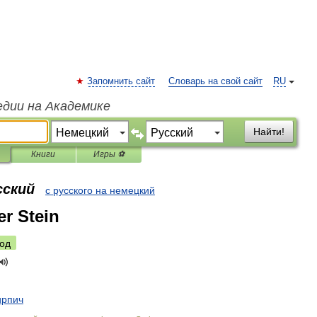
Запомнить сайт
Словарь на свой сайт
RU
едии на Академике
Найти!
Книги
Игры ⚽
сский
с русского на немецкий
er Stein
од
ирпич