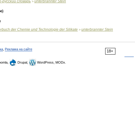
о
-
русский
словарь
unterbrannter
Stein
>
ч
erbuch
der
Chemie
und
Technologie
der
Silikate
unterbrannter
Stein
>
ка
,
Реклама на сайте
18+
omla,
Drupal,
WordPress, MODx.