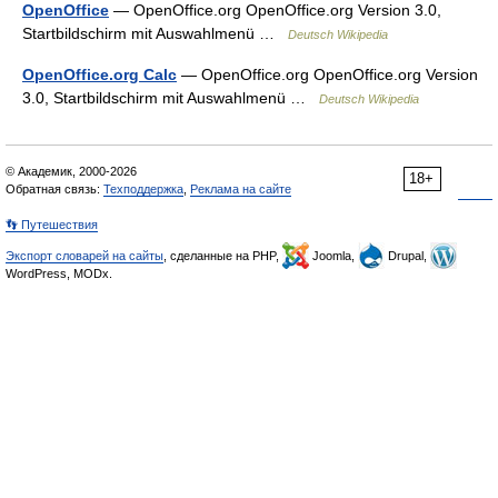
OpenOffice
— OpenOffice.org OpenOffice.org Version 3.0,
Startbildschirm mit Auswahlmenü …
Deutsch Wikipedia
OpenOffice.org Calc
— OpenOffice.org OpenOffice.org Version
3.0, Startbildschirm mit Auswahlmenü …
Deutsch Wikipedia
© Академик, 2000-2026
18+
Обратная связь:
Техподдержка
,
Реклама на сайте
👣 Путешествия
Экспорт словарей на сайты
, сделанные на PHP,
Joomla,
Drupal,
WordPress, MODx.