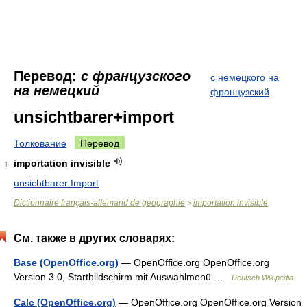
Перевод:
с французского
с немецкого на
на немецкий
французский
unsichtbarer+import
Толкование
Перевод
importation invisible
1
unsichtbarer Import
Dictionnaire français-allemand de géographie
importation invisible
>
См. также в других словарях:
Base (OpenOffice.org)
— OpenOffice.org OpenOffice.org
Version 3.0, Startbildschirm mit Auswahlmenü …
Deutsch Wikipedia
Calc (OpenOffice.org)
— OpenOffice.org OpenOffice.org Version