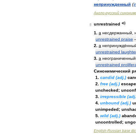
непринужденный
(
i
Англо
-
русский
синоним
unrestrained
8
1
.
a
несдержанный
,
unrestrained
praise
2
.
a
непринуждённы
unrestrained
laughte
3
.
a
неограниченный
unrestrained
prolifer
Синонимический
р
1
.
candid
(
adj
.)
can
2
.
free
(
adj
.)
escap
unchecked
;
unconf
3
.
irrepressible
(
adj
4
.
unbound
(
adj
.)
u
unimpeded
;
unshac
5
.
wild
(
adj
.)
aband
uncontrolled
;
ungo
English
-
Russian
base
dic