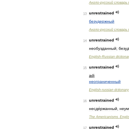
Англо
-
русский
словарь
unrestrained
13
безудержный
Англо
-
русский
словарь
unrestrained
14
необузданный
;
безу
English
-
Russian
dictiona
unrestrained
15
adj
неограниченный
English
-
russian
dctionary
unrestrained
16
несде́ржанный
,
неум
The
Americanisms
.
Engli
unrestrained
17