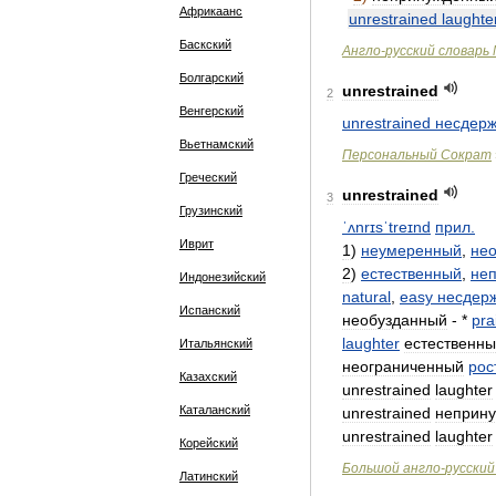
Африкаанс
unrestrained
laughte
Баскский
Англо
-
русский
словарь
Болгарский
unrestrained
2
Венгерский
unrestrained
несдер
Вьетнамский
Персональный
Сократ
Греческий
unrestrained
3
Грузинский
ˈʌnrɪsˈtreɪnd
прил
.
Иврит
1
)
неумеренный
,
не
2
)
естественный
,
не
Индонезийский
natural
,
easy
несдер
Испанский
необузданный
- *
pra
laughter
естественн
Итальянский
неограниченный
рос
Казахский
unrestrained
laughter
Каталанский
unrestrained
неприн
unrestrained
laughter
Корейский
Большой
англо
-
русский
Латинский