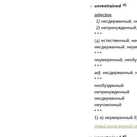
unrestrained
9
adjective
1
)
несдержанный
,
н
2
)
непринужденный
* * *
(
a
)
естественный
;
не
несдержанный
;
неу
* * *
неумеренный
,
необу
* * *
adj
.
несдержанный
,
* * *
необузданный
непринужденный
несдержанный
неугомонный
* * *
1
)
а
)
неумеренный
б
Новый
англо
-
русский
с