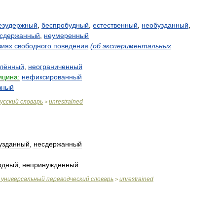
езудержный
,
беспробудный
,
естественный
,
необузданный
,
сдержанный
,
неумеренный
виях
свободного
поведения
(
об
экспериментальных
лённый
,
неограниченный
ицина:
нефиксированный
вный
усский
словарь
unrestrained
>
узданный
,
несдержанный
одный
,
непринужденный
универсальный
переводческий
словарь
unrestrained
>