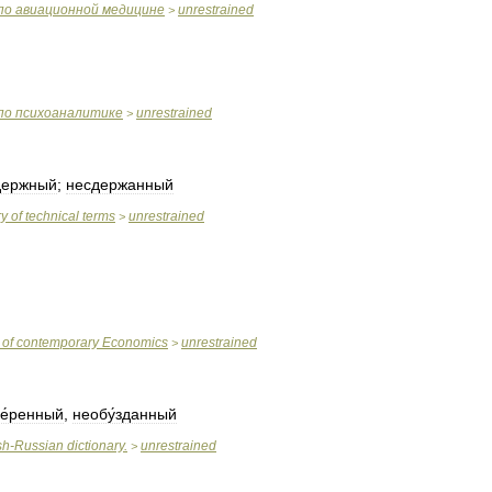
по
авиационной
медицине
unrestrained
>
по
психоаналитике
unrestrained
>
держный
;
несдержанный
ry
of
technical
terms
unrestrained
>
of
contemporary
Economics
unrestrained
>
е́ренный
,
необу́зданный
sh
-
Russian
dictionary
.
unrestrained
>