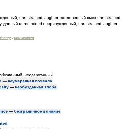
ужденный
;
unrestrained
laughter
естественный
смех
unrestrained
узданный
unrestrained
непринужденный
;
unrestrained
laughter
tionary
unrestrained
>
обузданный
,
несдержанный
e
—
неумеренная
похвала
osity
—
необузданная
злоба
ence
—
безграничное
влияние
ited