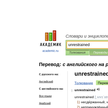
Словари и энциклоп
academic.ru
Толкования
Переводы
Перевод:
с английского на 
unrestraine
С русского на:
Английский
Толкование
Перев
С английского на:
unrestrained
1
Все языки
unrestrained
[
ˏʌnrɪˊst
1
)
несде́ржанный
,
Арабский
2
)
непринуждённы