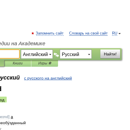
Запомнить сайт
Словарь на свой сайт
RU
едии на Академике
Найти!
Книги
Игры ⚽
русский
с русского на английский
d
од
reɪnd
]
a
необу́зданный
й
;