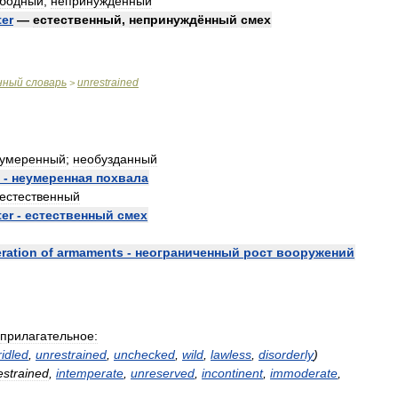
ободный
,
непринуждённый
ter
—
естественный
,
непринуждённый
смех
нный
словарь
unrestrained
>
умеренный
;
необузданный
-
неумеренная
похвала
естественный
ter
-
естественный
смех
eration
of
armaments
-
неограниченный
рост
вооружений
прилагательное:
idled
,
unrestrained
,
unchecked
,
wild
,
lawless
,
disorderly
)
estrained
,
intemperate
,
unreserved
,
incontinent
,
immoderate
,