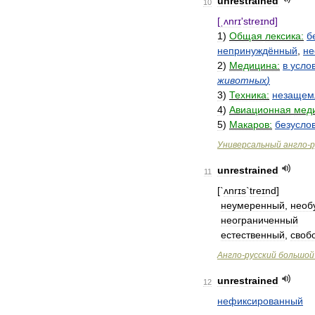
unrestrained
10
[
ˌʌnrɪ
'
streɪnd
]
1
)
Общая
лексика:
б
непринуждённый
,
не
2
)
Медицина:
в
усло
животных
)
3
)
Техника:
незащем
4
)
Авиационная
мед
5
)
Макаров:
безусло
Универсальный
англо
-
р
unrestrained
11
[`
ʌnrɪs
`
treɪnd
]
неумеренный
,
необ
неограниченный
естественный
,
своб
Англо
-
русский
большой
unrestrained
12
нефиксированный