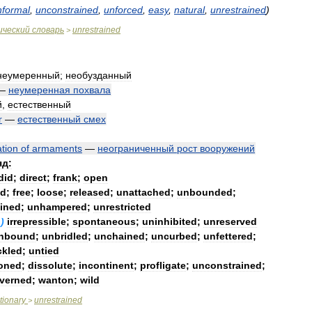
nformal
,
unconstrained
,
unforced
,
easy
,
natural
,
unrestrained
)
ический
словарь
unrestrained
>
неумеренный
;
необузданный
—
неумеренная
похвала
й
,
естественный
r
—
естественный
смех
ation
of
armaments
—
неограниченный
рост
вооружений
яд:
did
;
direct
;
frank
;
open
ed
;
free
;
loose
;
released
;
unattached
;
unbounded
;
ined
;
unhampered
;
unrestricted
.)
irrepressible
;
spontaneous
;
uninhibited
;
unreserved
nbound
;
unbridled
;
unchained
;
uncurbed
;
unfettered
;
kled
;
untied
oned
;
dissolute
;
incontinent
;
profligate
;
unconstrained
;
verned
;
wanton
;
wild
tionary
unrestrained
>