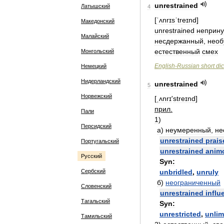
unrestrained
Латышский
4
[
ˈʌnrɪsˈtreɪnd
]
Македонский
unrestrained
неприн
Малайский
несдержанный
,
необ
естественный
смех
Монгольский
English
-
Russian
short
dic
Немецкий
Нидерландский
unrestrained
5
Норвежский
[
ˌʌnrɪ
'
streɪnd
]
прил
.
Пали
1
)
Персидский
а
)
неумеренный
,
не
unrestrained
prais
Португальский
unrestrained
anim
Русский
Syn:
Сербский
unbridled
,
unruly
б
)
неограниченный
Словенский
unrestrained
influ
Тагальский
Syn:
unrestricted
,
unlim
Тамильский