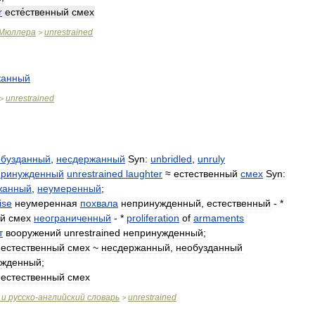
r
есте́ственный
смех
Мюллера
unrestrained
>
жанный
unrestrained
>
обузданный
,
несдержанный
Syn:
unbridled
,
unruly
принужденный
unrestrained
laughter
≈
естественный
смех
Syn:
жанный
,
неумеренный
;
ise
неумеренная
похвала
непринужденный
,
естественный
- *
ый
смех
неограниченный
- *
proliferation
of
armaments
т
вооружений
unrestrained
непринужденный
;
естественный
смех
~
несдержанный
,
необузданный
ужденный
;
естественный
смех
и
русско
-
английский
словарь
unrestrained
>