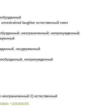
еобузданный
;
unrestrained
laughter
естественный
смех
обузданный
;
неограниченный
;
непринужденный
;
меренный
зданный
,
несдержанный
необузданный
,
непринужденный
)
неограниченный
2
)
естественный
ловарь
unrestrained
>