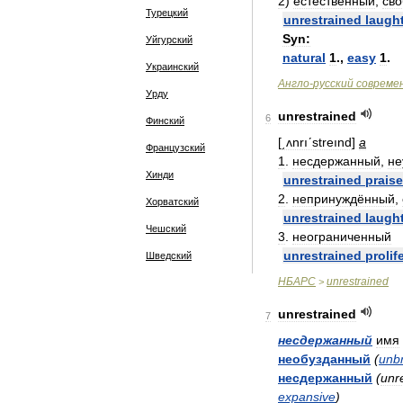
2
)
естественный
,
св
Турецкий
unrestrained
laugh
Syn:
Уйгурский
natural
1
.,
easy
1
.
Украинский
Англо
-
русский
совреме
Урду
unrestrained
6
Финский
[
͵ʌnrıʹstreınd
]
a
Французский
1
.
несдержанный
,
не
Хинди
unrestrained
praise
2
.
непринуждённый
,
Хорватский
unrestrained
laugh
Чешский
3
.
неограниченный
unrestrained
prolif
Шведский
НБАРС
unrestrained
>
unrestrained
7
несдержанный
имя
необузданный
(
unbr
несдержанный
(
unr
expansive
)