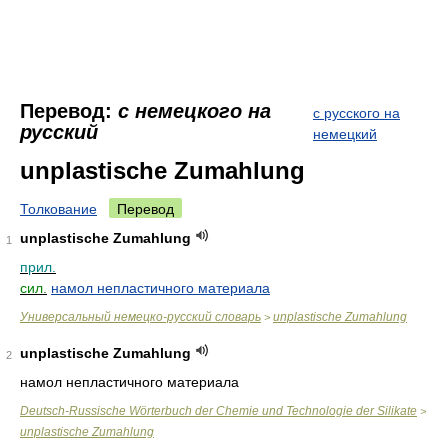
Перевод:
с немецкого на
с русского на
русский
немецкий
unplastische Zumahlung
Толкование
Перевод
unplastische Zumahlung
1
прил.
сил.
намол непластичного материала
Универсальный немецко-русский словарь
unplastische Zumahlung
>
unplastische Zumahlung
2
намол непластичного материала
Deutsch-Russische Wörterbuch der Chemie und Technologie der Silikate
>
unplastische Zumahlung