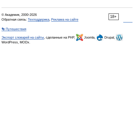
© Академик, 2000-2026
18+
Обратная связь:
Техподдержка
,
Реклама на сайте
👣 Путешествия
Экспорт словарей на сайты
, сделанные на PHP,
Joomla,
Drupal,
WordPress, MODx.