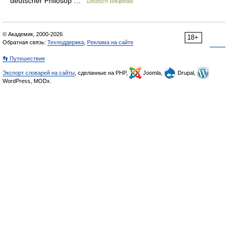
deutscher Philosop …
Deutsch Wikipedia
© Академик, 2000-2026
18+
Обратная связь:
Техподдержка
,
Реклама на сайте
👣 Путешествия
Экспорт словарей на сайты
, сделанные на PHP,
Joomla,
Drupal,
WordPress, MODx.