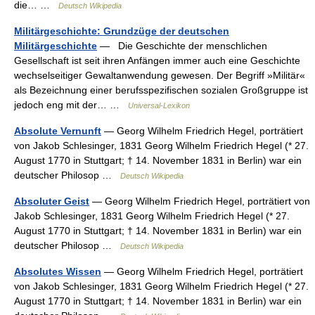
die… …
Deutsch Wikipedia
Militärgeschichte: Grundzüge der deutschen
Militärgeschichte
— Die Geschichte der menschlichen
Gesellschaft ist seit ihren Anfängen immer auch eine Geschichte
wechselseitiger Gewaltanwendung gewesen. Der Begriff »Militär«
als Bezeichnung einer berufsspezifischen sozialen Großgruppe ist
jedoch eng mit der… …
Universal-Lexikon
Absolute Vernunft
— Georg Wilhelm Friedrich Hegel, porträtiert
von Jakob Schlesinger, 1831 Georg Wilhelm Friedrich Hegel (* 27.
August 1770 in Stuttgart; † 14. November 1831 in Berlin) war ein
deutscher Philosop …
Deutsch Wikipedia
Absoluter Geist
— Georg Wilhelm Friedrich Hegel, porträtiert von
Jakob Schlesinger, 1831 Georg Wilhelm Friedrich Hegel (* 27.
August 1770 in Stuttgart; † 14. November 1831 in Berlin) war ein
deutscher Philosop …
Deutsch Wikipedia
Absolutes Wissen
— Georg Wilhelm Friedrich Hegel, porträtiert
von Jakob Schlesinger, 1831 Georg Wilhelm Friedrich Hegel (* 27.
August 1770 in Stuttgart; † 14. November 1831 in Berlin) war ein