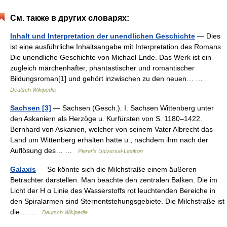
См. также в других словарях:
Inhalt und Interpretation der unendlichen Geschichte
— Dies
ist eine ausführliche Inhaltsangabe mit Interpretation des Romans
Die unendliche Geschichte von Michael Ende. Das Werk ist ein
zugleich märchenhafter, phantastischer und romantischer
Bildungsroman[1] und gehört inzwischen zu den neuen… …
Deutsch Wikipedia
Sachsen [3]
— Sachsen (Gesch.). I. Sachsen Wittenberg unter
den Askaniern als Herzöge u. Kurfürsten von S. 1180–1422.
Bernhard von Askanien, welcher von seinem Vater Albrecht das
Land um Wittenberg erhalten hatte u., nachdem ihm nach der
Auflösung des… …
Pierer's Universal-Lexikon
Galaxis
— So könnte sich die Milchstraße einem äußeren
Betrachter darstellen. Man beachte den zentralen Balken. Die im
Licht der H α Linie des Wasserstoffs rot leuchtenden Bereiche in
den Spiralarmen sind Sternentstehungsgebiete. Die Milchstraße ist
die… …
Deutsch Wikipedia