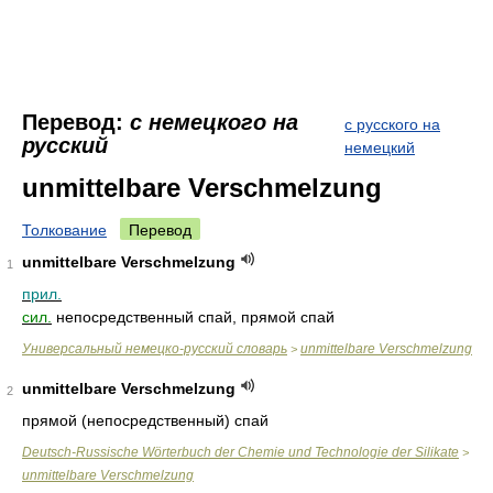
Перевод:
с немецкого на
с русского на
русский
немецкий
unmittelbare Verschmelzung
Толкование
Перевод
unmittelbare Verschmelzung
1
прил.
сил.
непосредственный спай, прямой спай
Универсальный немецко-русский словарь
unmittelbare Verschmelzung
>
unmittelbare Verschmelzung
2
прямой (непосредственный) спай
Deutsch-Russische Wörterbuch der Chemie und Technologie der Silikate
>
unmittelbare Verschmelzung