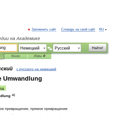
Запомнить сайт
Словарь на свой сайт
RU
едии на Академике
Найти!
Книги
Игры ⚽
сский
с русского на немецкий
re Umwandlung
од
dlung
ое
превращение
,
прямое
превращение