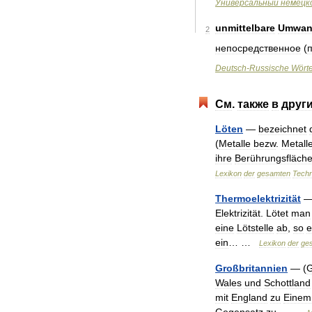
Универсальный
немецк
unmittelbare
Umwan
2
непосредственное
(
Deutsch
-
Russische
Wört
См
.
также
в
друг
Löten
—
bezeichnet
(
Metalle
bezw
.
Metall
ihre
Berührungsfläch
Lexikon
der
gesamten
Techn
Thermoelektrizität
Elektrizität
.
Lötet
man
eine
Lötstelle
ab
,
so
e
ein
… …
Lexikon
der
ge
Großbritannien
— (
G
Wales
und
Schottland
mit
England
zu
Einem