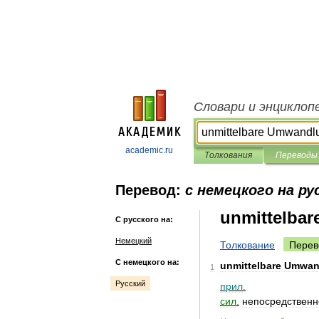
Словари и энциклоп
academic.ru
Толкования
Переводы
Перевод:
с немецкого на ру
unmittelba
С русского на:
Немецкий
Толкование
Перев
С немецкого на:
unmittelbare
Umwan
1
Русский
прил
.
сил
.
непосредственн