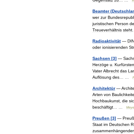
Gegensatz
zu
… …
M
Beamter
(
Deutschla
wer
zur
Bundesrepubl
juristischen
Person
d
Treueverhältnis
steht
Radioaktivität
—
DI
oder
ionisierenden
St
Sachsen
[
3
]
—
Sach
Herzöge
u
.
Kurfürste
Vater
Albrecht
das
La
Auflösung
des
… …
P
Architektūr
—
Archit
Arten
von
Baulichkeit
Hochbaukunst
,
die
si
beschäftigt
… …
Meye
Preußen
[
3
]
—
Preu
Staat
im
Deutschen
R
zusammenhängende