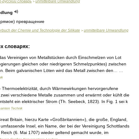
о
-
русский
словарь
unmittelbare
Umwandlung
>
dlung
прямое
)
превращение
erbuch
der
Chemie
und
Technologie
der
Silikate
unmittelbare
Umwandlung
>
их
словарях:
das
Vereinigen
von
Metallstücken
durch
Einschmelzen
von
Lot
egierungen
gleichen
oder
niedrigeren
Schmelzpunktes
)
zwischen
en
.
Beim
galvanischen
Löten
wird
das
Metall
zwischen
den
… …
ik
—
Thermoelektrizität
,
durch
Wärmewirkungen
hervorgerufene
zwei
verschiedene
Metalle
zusammen
und
erwärmt
oder
kühlt
die
ntsteht
ein
elektrischer
Strom
(
Th
.
Seebeck
,
1823
).
In
Fig
.
1
sei
k
samten
Technik
reat
Britain
,
hierzu
Karte
»
Großbritannien
«),
die
große
,
England
,
umfassende
Insel
,
ein
Name
,
der
bei
der
Vereinigung
Schottlands
Reich
(
6
.
Mai
1707
)
wieder
geltend
gemacht
wurde
,
im