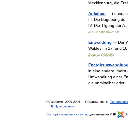
Mecklenburg
,
die
Fre
Anleihen
— (
loans
;
e
III
.
Die
Begebung
der
IV
.
Die
Tilgung
der
A
.
des
Eisenbahnwesens
Entwaldung
—
Der
W
Waldes
im
17
.
und
18
Deutsch
Wikipedia
Energieumwandlun
in
eine
andere
,
meist
Umwandlung
einer
En
die
unmittelbar
oder
© Академик, 2000-2026
Обратная связь:
Техподдерж
👣 Путешествия
Экспорт словарей на сайты
, сделанные на PHP,
Jo