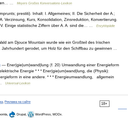
ien
… …
Meyers
Großes
Konversations
-
Lexikon
mprunts
;
prestiti
).
Inhalt:
I
.
Allgemeines
;
II
.
Die
Sicherheit
der
A
.;
A
.
Verzinsung
,
Kurs
,
Konsolidation
,
Zinsreduktion
,
Konvertierung
.
;
V
.
Einige
statistische
Ziffern
über
A
.
A
.
sind
die
… …
Enzyklopädie
ald
am
Djouce
Mountain
wurde
wie
ein
Großteil
des
Irischen
.
Jahrhundert
gerodet
,
um
Holz
für
den
Schiffbau
zu
gewinnen
…
g
—
Ener
|
gie
|
um
|
wand
|
lung
〈f
.
20〉
Umwandlung
einer
Energieform
elektrische
Energie
* * *
Ener
|
gie
|
um
|
wand
|
lung
,
die
(
Physik
)
:
ergieform
in
eine
andere
. * * *
Energieumwandlung
,
allgemein
…
Universal
-
Lexikon
ка
,
Реклама на сайте
18+
omla,
Drupal,
WordPress, MODx.