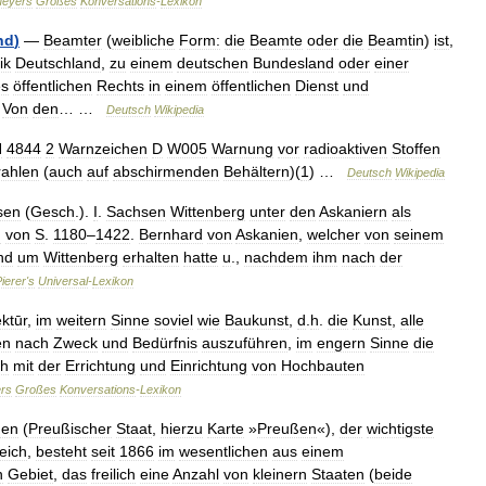
eyers
Großes
Konversations
-
Lexikon
nd
)
—
Beamter
(
weibliche
Form:
die
Beamte
oder
die
Beamtin
)
ist
,
ik
Deutschland
,
zu
einem
deutschen
Bundesland
oder
einer
es
öffentlichen
Rechts
in
einem
öffentlichen
Dienst
und
.
Von
den
… …
Deutsch
Wikipedia
N
4844
2
Warnzeichen
D
W005
Warnung
vor
radioaktiven
Stoffen
rahlen
(
auch
auf
abschirmenden
Behältern
)(
1
) …
Deutsch
Wikipedia
sen
(
Gesch
.).
I
.
Sachsen
Wittenberg
unter
den
Askaniern
als
n
von
S
.
1180
–
1422
.
Bernhard
von
Askanien
,
welcher
von
seinem
nd
um
Wittenberg
erhalten
hatte
u
.,
nachdem
ihm
nach
der
ierer
'
s
Universal
-
Lexikon
ektūr
,
im
weitern
Sinne
soviel
wie
Baukunst
,
d
.
h
.
die
Kunst
,
alle
en
nach
Zweck
und
Bedürfnis
auszuführen
,
im
engern
Sinne
die
ch
mit
der
Errichtung
und
Einrichtung
von
Hochbauten
rs
Großes
Konversations
-
Lexikon
ßen
(
Preußischer
Staat
,
hierzu
Karte
»
Preußen
«),
der
wichtigste
eich
,
besteht
seit
1866
im
wesentlichen
aus
einem
n
Gebiet
,
das
freilich
eine
Anzahl
von
kleinern
Staaten
(
beide