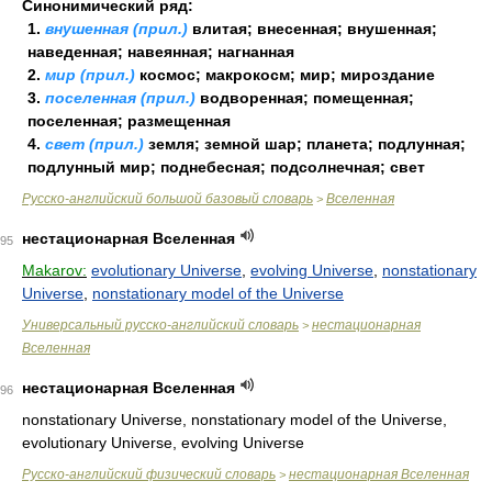
Синонимический ряд:
1.
внушенная (прил.)
влитая; внесенная; внушенная;
наведенная; навеянная; нагнанная
2.
мир (прил.)
космос; макрокосм; мир; мироздание
3.
поселенная (прил.)
водворенная; помещенная;
поселенная; размещенная
4.
свет (прил.)
земля; земной шар; планета; подлунная;
подлунный мир; поднебесная; подсолнечная; свет
Русско-английский большой базовый словарь
Вселенная
>
нестационарная Вселенная
95
Makarov:
evolutionary Universe
,
evolving Universe
,
nonstationary
Universe
,
nonstationary model of the Universe
Универсальный русско-английский словарь
нестационарная
>
Вселенная
нестационарная Вселенная
96
nonstationary Universe, nonstationary model of the Universe,
evolutionary Universe, evolving Universe
Русско-английский физический словарь
нестационарная Вселенная
>