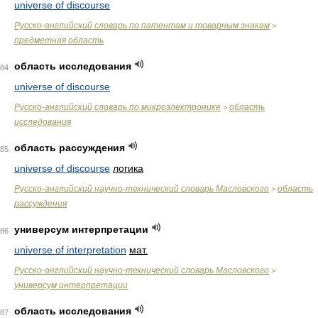
universe of discourse
Русско-английский словарь по патентам и товарным знакам
>
предметная область
область исследования
84
universe of discourse
Русско-английский словарь по микроэлектронике
область
>
исследования
область рассуждения
85
universe of discourse
логика
Русско-английский научно-технический словарь Масловского
область
>
рассуждения
универсум интерпретации
86
universe of interpretation
мат.
Русско-английский научно-технический словарь Масловского
>
универсум интерпретации
область исследования
87