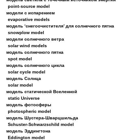
point-source model
модели с испарением
evaporative models
модель ‘снегоочистителя’ для солнечного пятна
snowplow model
модели солнечного ветра
solar wind models
модель солнечного пятна
spot model
модель солнечного цикла
solar cycle model
модель Солнца
solar model
модель статической Вселенной
static Universe
модель фотосферы
photospheric model
модель Шустера-Шварцшильда
Schuster-Schwarzschild model
модель Эддингтона
Eddington model