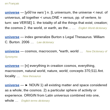
en Français
universe
— [yo͞o′nə vʉrs΄] n. [L universum, the universe < neut. of
universus, all together < unus,ONE + versus, pp. of vertere, to
turn: see VERSE] 1. the totality of all the things that exist; creation;
the cosmos 2. the world, or earth, as the… …
English World dictionary
universe
— index generalize Burton s Legal Thesaurus. William
C. Burton. 2006 …
Law dictionary
universe
— cosmos, macrocosm, *earth, world …
New Dictionary of
Synonyms
universe
— [n] everything in creation cosmos, everything,
macrocosm, natural world, nature, world; concepts 370,511 Ant.
locality …
New thesaurus
universe
— ► NOUN 1) all existing matter and space considered
as a whole; the cosmos. 2) a particular sphere of activity or
experience. ORIGIN from Latin universus combined into one,
whole …
English terms dictionary