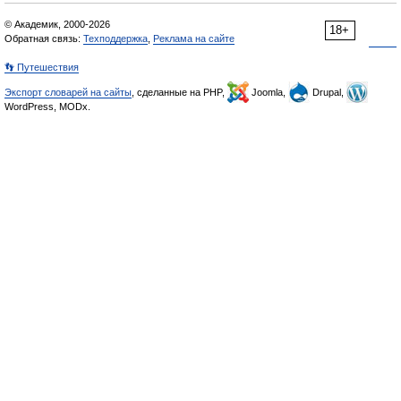
© Академик, 2000-2026
18+
Обратная связь:
Техподдержка
,
Реклама на сайте
👣 Путешествия
Экспорт словарей на сайты
, сделанные на PHP,
Joomla,
Drupal,
WordPress, MODx.