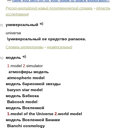
—
have you sent off for your guide to space exploration?
Русско-английский новый политехнический словарь
область
>
исследования
универсальный
91
universe
\универсальный ое средство panacea.
Словарь интерлингвы
универсальный
>
модель
92
1.
model
2.
simulator
атмосферы модель
atmospheric model
модель барионной звезды
baryon star model
модель Бэбкока
Babcock model
модель Вселенной
1.
model of the Universe
2.
world model
модель Вселенной Бианки
Bianchi cosmology