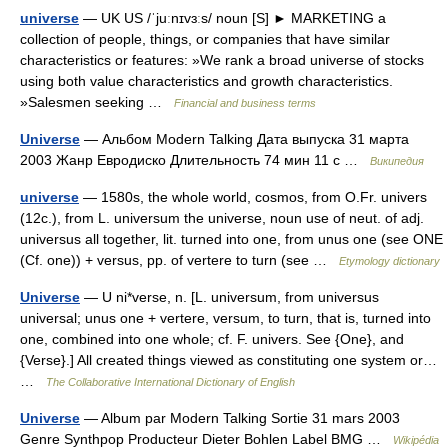
universe
— UK US /ˈjuːnɪvɜːs/ noun [S] ► MARKETING a
collection of people, things, or companies that have similar
characteristics or features: »We rank a broad universe of stocks
using both value characteristics and growth characteristics.
»Salesmen seeking …
Financial and business terms
Universe
— Альбом Modern Talking Дата выпуска 31 марта
2003 Жанр Евродиско Длительность 74 мин 11 с …
Википедия
universe
— 1580s, the whole world, cosmos, from O.Fr. univers
(12c.), from L. universum the universe, noun use of neut. of adj.
universus all together, lit. turned into one, from unus one (see ONE
(Cf. one)) + versus, pp. of vertere to turn (see …
Etymology dictionary
Universe
— U ni*verse, n. [L. universum, from universus
universal; unus one + vertere, versum, to turn, that is, turned into
one, combined into one whole; cf. F. univers. See {One}, and
{Verse}.] All created things viewed as constituting one system or…
…
The Collaborative International Dictionary of English
Universe
— Album par Modern Talking Sortie 31 mars 2003
Genre Synthpop Producteur Dieter Bohlen Label BMG …
Wikipédia