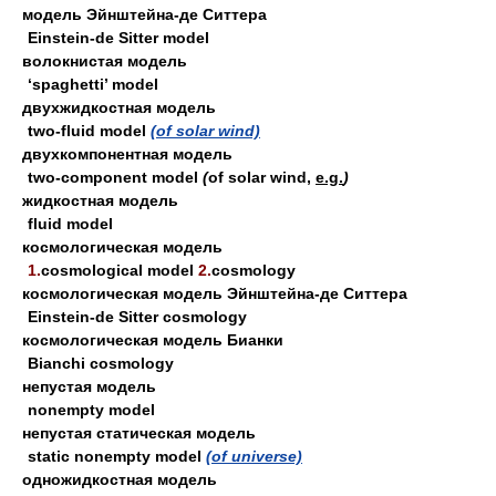
модель Эйнштейна-де Ситтера
Einstein-de Sitter model
волокнистая модель
‘spaghetti’ model
двухжидкостная модель
two-fluid model
(of solar wind)
двухкомпонентная модель
two-component model
(
of solar wind,
e.g.
)
жидкостная модель
fluid model
космологическая модель
1.
cosmological model
2.
cosmology
космологическая модель Эйнштейна-де Ситтера
Einstein-de Sitter cosmology
космологическая модель Бианки
Bianchi cosmology
непустая модель
nonempty model
непустая статическая модель
static nonempty model
(of universe)
одножидкостная модель