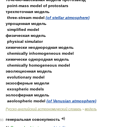
point-mass model of protostars
трехпоточная модель
three-stream model
(of stellar atmosphere)
упрощенная модель
simplified model
физическая модель
physical simulator
химически неоднородная модель
chemically inhomogeneous model
химически однородная модель
chemically homogeneous model
эволюционная модель
evolutionary model
экзосферные модели
exospheric models
эолосферная модель
aeolospheric model
(of Venusian atmosphere)
Русско-английский астрономический словарь
модель
>
генеральная совокупность
93