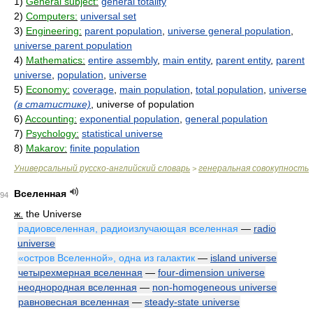
1)
General subject:
general totality
2)
Computers:
universal set
3)
Engineering:
parent population
,
universe general population
,
universe parent population
4)
Mathematics:
entire assembly
,
main entity
,
parent entity
,
parent
universe
,
population
,
universe
5)
Economy:
coverage
,
main population
,
total population
,
universe
(в статистике)
, universe of population
6)
Accounting:
exponential population
,
general population
7)
Psychology:
statistical universe
8)
Makarov:
finite population
Универсальный русско-английский словарь
генеральная совокупность
>
Вселенная
94
ж.
the Universe
радиовселенная, радиоизлучающая вселенная
—
radio
universe
«остров Вселенной», одна из галактик
—
island universe
четырехмерная вселенная
—
four-dimension universe
неоднородная вселенная
—
non-homogeneous universe
равновесная вселенная
—
steady-state universe