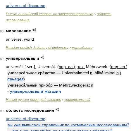
universe of discourse
Русско-английский словарь по электроэнергетике
область
>
исследования
мироздание
88
universe, world
Russian-english dctionary of diplomacy
мироздание
>
универсальный
89
universéll [-vɛr-], Universál-
(
опр. сл.
)
;
тех.
Méhrzweck-
(
опр. сл.
)
универса́льное сре́дство — Universálmittel
n
; Allhéilmittel
n
(
панацея
)
универса́льный прибо́р — Méhrzweckgerät
n
-
универсальный магазин
Новый русско-немецкий словарь
универсальный
>
область исследования
90
universe of discourse
вы уже выписали справочник по космическим исследованиям?