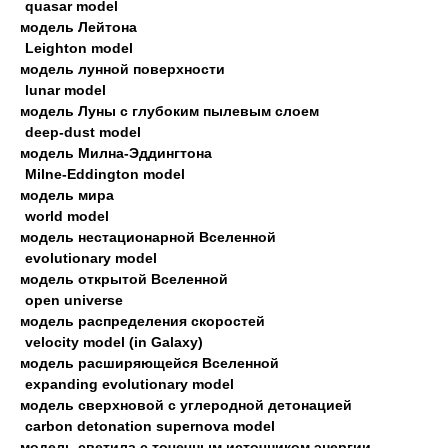
quasar model
модель Лейтона
Leighton model
модель лунной поверхности
lunar model
модель Луны с глубоким пылевым слоем
deep-dust model
модель Милна-Эддингтона
Milne-Eddington model
модель мира
world model
модель нестационарной Вселенной
evolutionary model
модель открытой Вселенной
open universe
модель распределения скоростей
velocity model (in Galaxy)
модель расширяющейся Вселенной
expanding evolutionary model
модель сверхновой с углеродной детонацией
carbon detonation supernova model
модель светила с точечным источником энергии