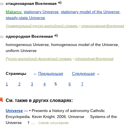
стационарная Вселенная
99
Makarov:
stationary Universe
,
stationary model of the Universe
,
steady-state Universe
Универсальный русско-английский словарь
стационарная Вселенная
>
однородная Вселенная
00
homogeneous Universe, homogeneous model of the Universe,
uniform Universe
Русско-английский физический словарь
однородная Вселенная
>
Страницы
←
Предыдущая
Следующая
→
1
2
3
4
5
6
7
См. также в других словарях:
Universe
— • Presents a history of astronomy Catholic
Encyclopedia. Kevin Knight. 2006. Universe Systems of the
Universe † …
Catholic encyclopedia