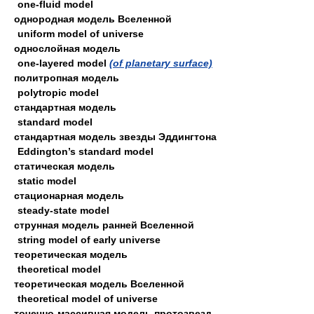
one-fluid model
однородная модель Вселенной
uniform model of universe
однослойная модель
one-layered model
(of planetary surface)
политропная модель
polytropic model
стандартная модель
standard model
стандартная модель звезды Эддингтона
Eddington’s standard model
статическая модель
static model
стационарная модель
steady-state model
струнная модель ранней Вселенной
string model of early universe
теоретическая модель
theoretical model
теоретическая модель Вселенной
theoretical model of universe
точечно-массивная модель протозвезд