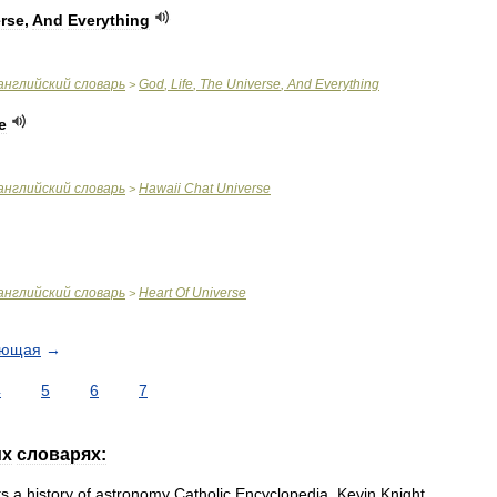
rse
,
And
Everything
английский
словарь
God
,
Life
,
The
Universe
,
And
Everything
>
e
английский
словарь
Hawaii
Chat
Universe
>
английский
словарь
Heart
Of
Universe
>
ующая
→
4
5
6
7
их
словарях:
ts
a
history
of
astronomy
Catholic
Encyclopedia
.
Kevin
Knight
.