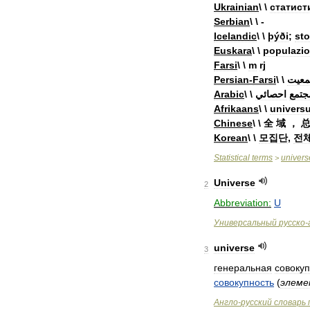
Ukrainian
\ \
статист
Serbian
\ \ -
Icelandic
\ \
þýði
;
sto
Euskara
\ \
populazio
Farsi
\ \
m
rj
Persian
-
Farsi
\ \
عيت
Arabic
\ \
احصائي
جتمع
Afrikaans
\ \
univers
Chinese
\ \
全
域
，
Korean
\ \
모집단
,
전
Statistical
terms
univers
>
Universe
2
Abbreviation:
U
Универсальный
русско
-
universe
3
генеральная
совокуп
совокупность
(
элеме
Англо
-
русский
словарь