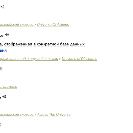
английский
словарь
Universe
Of
Actions
>
se
а
,
отображенная
в
конкретной
базе
данных
твия
промышленной
и
научной
лексики
Universe
of
Discourse
>
al
universe
e
английский
словарь
Across
The
Universe
>