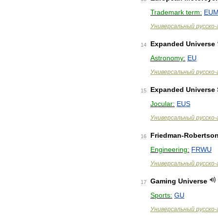
Trademark
term:
EU
Универсальный
русско
-
Expanded
Universe
14
Astronomy:
EU
Универсальный
русско
-
Expanded
Universe
15
Jocular:
EUS
Универсальный
русско
-
Friedman
-
Robertso
16
Engineering:
FRWU
Универсальный
русско
-
Gaming
Universe
17
Sports:
GU
Универсальный
русско
-