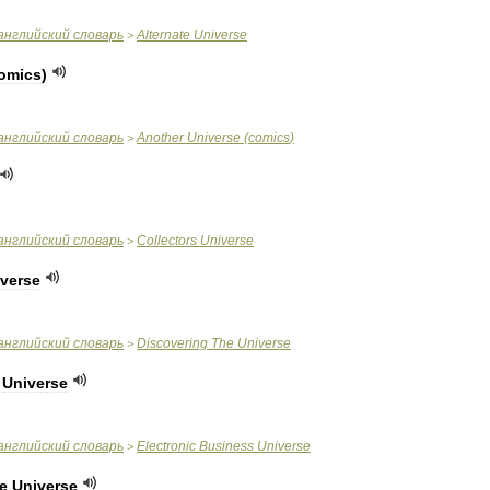
английский
словарь
Alternate
Universe
>
omics
)
английский
словарь
Another
Universe
(
comics
)
>
английский
словарь
Collectors
Universe
>
verse
английский
словарь
Discovering
The
Universe
>
Universe
английский
словарь
Electronic
Business
Universe
>
e
Universe