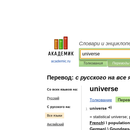
Словари и энциклоп
academic.ru
Толкования
Переводы
Перевод:
с русского на все
universe
Со всех языков на:
Русский
Толкование
Перев
С русского на:
universe
1
Все языки
=
statistical
universe
;
French
\ \
population
Английский
German
\ \
Grundges