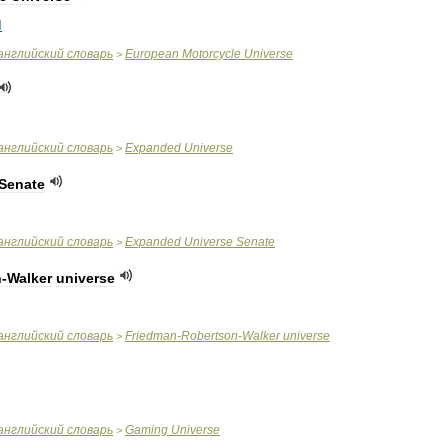
M
английский
словарь
European
Motorcycle
Universe
>
английский
словарь
Expanded
Universe
>
Senate
английский
словарь
Expanded
Universe
Senate
>
n
-
Walker
universe
английский
словарь
Friedman
-
Robertson
-
Walker
universe
>
английский
словарь
Gaming
Universe
>