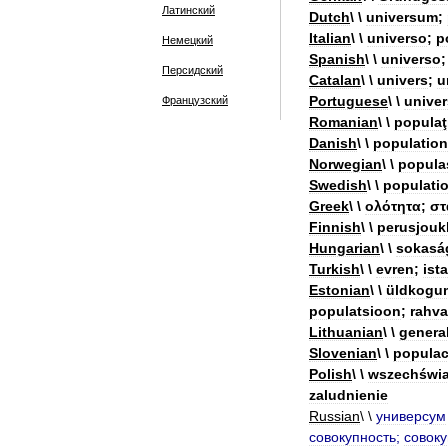
Латинский
Dutch
\ \
universum
;
Italian
\ \
universo
;
p
Немецкий
Spanish
\ \
universo
Персидский
Catalan
\ \
univers
;
u
Portuguese
\ \
unive
Французский
Romanian
\ \
populaţ
Danish
\ \
population
Norwegian
\ \
popula
Swedish
\ \
populati
Greek
\ \
ολότητα
;
στ
Finnish
\ \
perusjouk
Hungarian
\ \
sokasá
Turkish
\ \
evren
;
ista
Estonian
\ \
üldkogu
populatsioon
;
rahva
Lithuanian
\ \
genera
Slovenian
\ \
populac
Polish
\ \
wszechświa
zaludnienie
Russian
\ \
универсум
совокупность
;
совоку