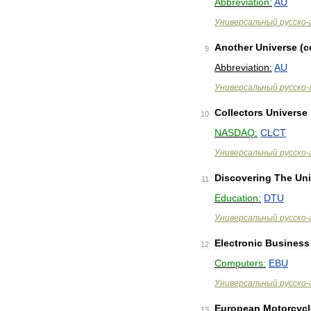
Abbreviation:
AU
Универсальный
русско
-
Another
Universe
(
c
9
Abbreviation:
AU
Универсальный
русско
-
Collectors
Universe
10
NASDAQ:
CLCT
Универсальный
русско
-
Discovering
The
Uni
11
Education:
DTU
Универсальный
русско
-
Electronic
Business
12
Computers:
EBU
Универсальный
русско
-
European
Motorcycl
13