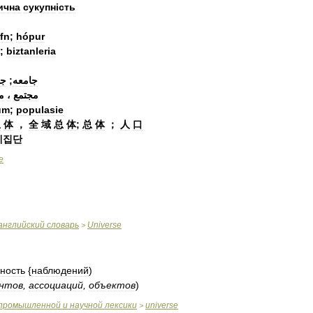
ична
сукупн
і
сть
fn
;
hópur
;
biztanleria
جم
;
جامعه
م
،
مجتمع
um
;
populasie
总
体
，
全
域
总
体
;
总
体
；
人
口
체집단
e
английский
словарь
Universe
>
ность
{
наблюдений
)
нтов
,
ассоциаций
,
объектов
)
промышленной
и
научной
лексики
universe
>