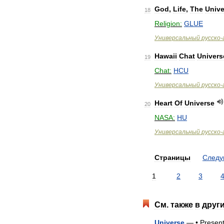
God
,
Life
,
The
Unive
18
Religion:
GLUE
Универсальный
русско
-
Hawaii
Chat
Univers
19
Chat:
HCU
Универсальный
русско
-
Heart
Of
Universe
20
NASA:
HU
Универсальный
русско
-
Страницы
След
1
2
3
См
.
также
в
друг
Universe
— •
Presen