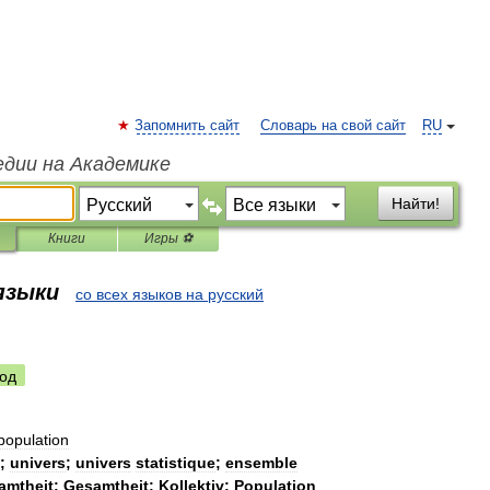
Запомнить сайт
Словарь на свой сайт
RU
едии на Академике
Найти!
Книги
Игры ⚽
 языки
со всех языков на русский
од
population
;
univers
;
univers
statistique
;
ensemble
amtheit
;
Gesamtheit
;
Kollektiv
;
Population