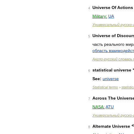
Universe
Of
Actions
4
Military:
UA
Универсальный
русско
-
Universe
of
Discour
5
часть
реального
мир
область
взаимодейс
Англо
-
русский
словарь
statistical
universe
6
See:
universe
Statistical
terms
statistic
>
Across
The
Univers
7
NASA:
ATU
Универсальный
русско
-
Alternate
Universe
8