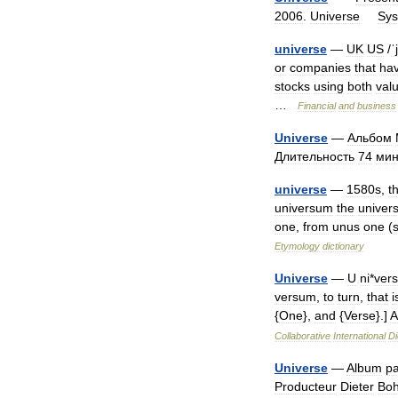
2006
.
Universe
Sy
universe
—
UK
US
/
ˈ
or
companies
that
ha
stocks
using
both
val
…
Financial
and
business
Universe
—
Альбом
Длительность
74
ми
universe
—
1580s
,
t
universum
the
univer
one
,
from
unus
one
(
Etymology
dictionary
Universe
—
U
ni
*
ver
versum
,
to
turn
,
that
i
{
One
},
and
{
Verse
}.]
A
Collaborative
International
Di
Universe
—
Album
pa
Producteur
Dieter
Boh