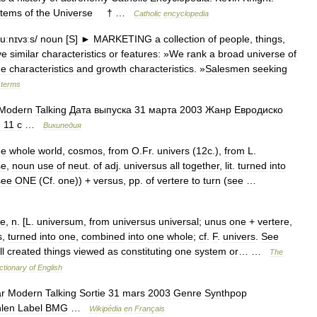
stems
of
the
Universe
† …
Catholic
encyclopedia
juːnɪvɜːs
/
noun
[
S
]
►
MARKETING
a
collection
of
people
,
things
,
ve
similar
characteristics
or
features:
»
We
rank
a
broad
universe
of
ue
characteristics
and
growth
characteristics
. »
Salesmen
seeking
terms
Modern
Talking
Дата
выпуска
31
марта
2003
Жанр
Евродиско
н
11
с
…
Википедия
he
whole
world
,
cosmos
,
from
O
.
Fr
.
univers
(
12c
.),
from
L
.
se
,
noun
use
of
neut
.
of
adj
.
universus
all
together
,
lit
.
turned
into
see
ONE
(
Cf
.
one
)) +
versus
,
pp
.
of
vertere
to
turn
(
see
…
se
,
n
. [
L
.
universum
,
from
universus
universal
;
unus
one
+
vertere
,
s
,
turned
into
one
,
combined
into
one
whole
;
cf
.
F
.
univers
.
See
ll
created
things
viewed
as
constituting
one
system
or
… …
The
ctionary
of
English
r
Modern
Talking
Sortie
31
mars
2003
Genre
Synthpop
len
Label
BMG
…
Wikipédia
en
Français