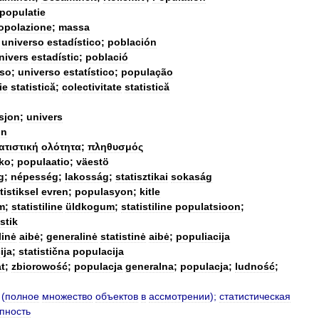
populatie
opolazione
;
massa
;
universo
estadístico
;
población
nivers
estadístic
;
població
rso
;
universo
estatístico
;
população
ie
statistică
;
colectivitate
statistică
sjon
;
univers
on
ατιστική
ολότητα
;
πληθυσμός
ko
;
populaatio
;
väestö
g
;
népesség
;
lakosság
;
statisztikai
sokaság
tistiksel
evren
;
populasyon
;
kitle
m
;
statistiline
üldkogum
;
statistiline
populatsioon
;
stik
linė
aibė
;
generalinė
statistinė
aibė
;
populiacija
ija
;
statistična
populacija
t
;
zbiorowość
;
populacja
generalna
;
populacja
;
ludność
;
(
полное
множество
объектов
в
ассмотрении
);
статистическая
пность