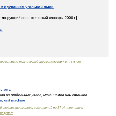
ым
вдуванием
угольной
пыли
нгло
-
русский
энергетический
словарь
.
2006
г
.]
ом
нормативно
-
технической
терминологии
unit
system
>
истема
ная
из
отдельных
узлов
,
механизмов
или
станков
em
,
unit
machine
й
словарь
терминов
и
сокращений
по
ВТ
,
Интернету
и
it
system