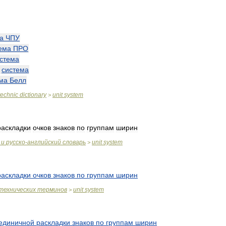
а
ЧПУ
ема
ПРО
стема
—
система
ма
Белл
technic
dictionary
unit
system
>
раскладки
очков
знаков
по
группам
ширин
и
русско
-
английский
словарь
unit
system
>
раскладки
очков
знаков
по
группам
ширин
технических
терминов
unit
system
>
единичной
раскладки
знаков
по
группам
ширин