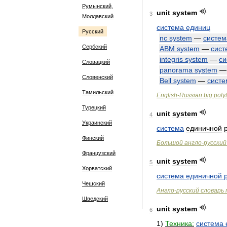
Румынский,
unit
system
3
Молдавский
система
единиц
Русский
nc
system
—
систем
Сербский
ABM
system
—
сист
integris
system
—
си
Словацкий
panorama
system
Словенский
Bell
system
—
систе
Тамильский
English
-
Russian
big
poly
Турецкий
unit
system
4
Украинский
система
единичной
Финский
Большой
англо
-
русский
Французский
unit
system
5
Хорватский
система
единичной
Чешский
Англо
-
русский
словарь
Шведский
unit
system
6
1
)
Техника:
система