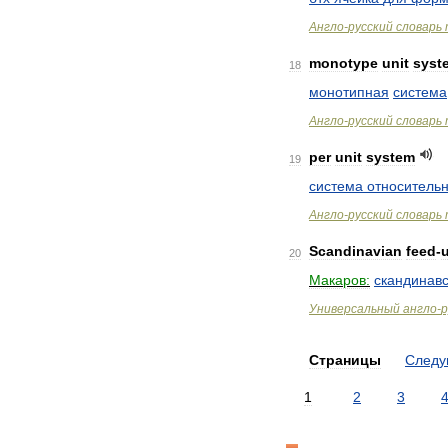
Англо
-
русский
словарь
monotype
unit
syst
18
монотипная
система
Англо
-
русский
словарь
per
unit
system
19
система
относитель
Англо
-
русский
словарь
Scandinavian
feed
-
u
20
Макаров:
скандинав
Универсальный
англо
-
р
Страницы
След
1
2
3