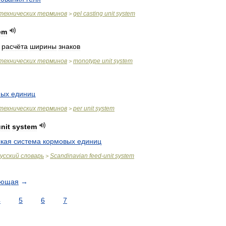
технических
терминов
gel
casting
unit
system
>
em
расчёта
ширины
знаков
технических
терминов
monotype
unit
system
>
ных
единиц
технических
терминов
per
unit
system
>
nit
system
ская
система
кормовых
единиц
усский
словарь
Scandinavian
feed
-
unit
system
>
ующая
→
4
5
6
7