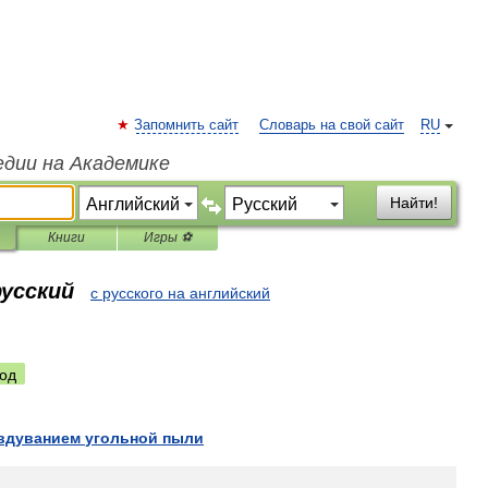
Запомнить сайт
Словарь на свой сайт
RU
едии на Академике
Найти!
Книги
Игры ⚽
русский
с русского на английский
од
вдуванием
угольной
пыли