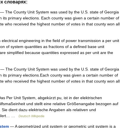
их
словарях:
—
The
County
Unit
System
was
used
by
the
U
.
S
.
state
of
Georgia
in
its
primary
elections
.
Each
county
was
given
a
certain
number
of
te
who
received
the
highest
number
of
votes
in
that
county
won
all
n
electrical
engineering
in
the
field
of
power
transmission
a
per
unit
ion
of
system
quantities
as
fractions
of
a
defined
base
unit
are
simplified
because
quantities
expressed
as
per
unit
are
the
—
The
County
Unit
System
was
used
by
the
U
.
S
.
state
of
Georgia
in
its
primary
elections
.
Each
county
was
given
a
certain
number
of
te
who
received
the
highest
number
of
votes
in
that
county
won
all
Das
Per
Unit
System
,
abgekürzt
pu
,
ist
in
der
elektrischen
ilfsmaßeinheit
und
stellt
eine
relative
Größenangabe
bezogen
auf
.
Sie
dient
dazu
elektrische
Angaben
als
relativen
und
ert
… …
Deutsch
Wikipedia
stem
—
A
geometrized
unit
system
or
geometric
unit
system
is
a