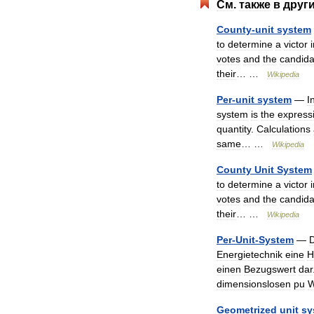
См
.
также
в
друг
County
-
unit
system
to
determine
a
victor
votes
and
the
candida
their
… …
Wikipedia
Per
-
unit
system
—
I
system
is
the
express
quantity
.
Calculations
same
… …
Wikipedia
County
Unit
System
to
determine
a
victor
votes
and
the
candida
their
… …
Wikipedia
Per
-
Unit
-
System
—
Energietechnik
eine
H
einen
Bezugswert
dar
dimensionslosen
pu
W
Geometrized
unit
sy