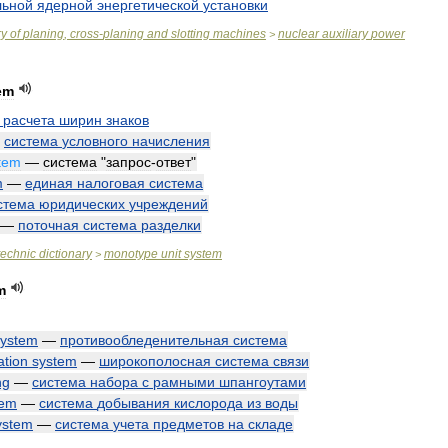
льной
ядерной
энергетической
установки
ry
of
planing
,
cross
-
planing
and
slotting
machines
nuclear
auxiliary
power
>
em
расчета
ширин
знаков
—
система
условного
начисления
tem
—
система
"
запрос
-
ответ
"
m
—
единая
налоговая
система
стема
юридических
учреждений
—
поточная
система
разделки
technic
dictionary
monotype
unit
system
>
m
system
—
противообледенительная
система
tion
system
—
широкополосная
система
связи
ng
—
система
набора
с
рамными
шпангоутами
tem
—
система
добывания
кислорода
из
воды
ystem
—
система
учета
предметов
на
складе