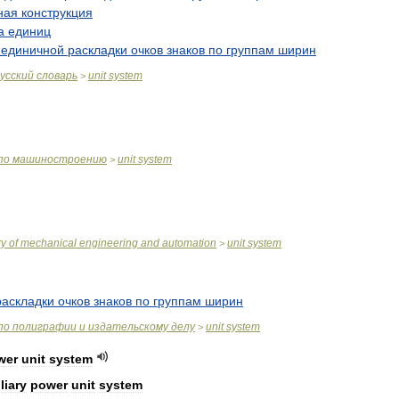
ная
конструкция
а
единиц
единичной
раскладки
очков
знаков
по
группам
ширин
усский
словарь
unit
system
>
по
машиностроению
unit
system
>
ry
of
mechanical
engineering
and
automation
unit
system
>
раскладки
очков
знаков
по
группам
ширин
по
полиграфии
и
издательскому
делу
unit
system
>
wer
unit
system
liary
power
unit
system