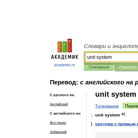
Словари и энциклоп
academic.ru
Толкования
Переводы
Перевод:
с английского на 
unit system
С русского на:
Английский
Толкование
Перев
С английского на:
unit
system
1
Все языки
система
с
прямым
Албанский