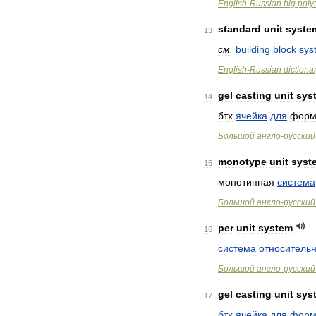
English
-
Russian
big
poly
standard
unit
syste
13
см
.
building
block
sys
English
-
Russian
dictiona
gel
casting
unit
sys
14
бтх
ячейка
для
форм
Большой
англо
-
русский
monotype
unit
syst
15
монотипная
система
Большой
англо
-
русский
per
unit
system
16
система
относитель
Большой
англо
-
русский
gel
casting
unit
sys
17
бтх
ячейка
для
форм