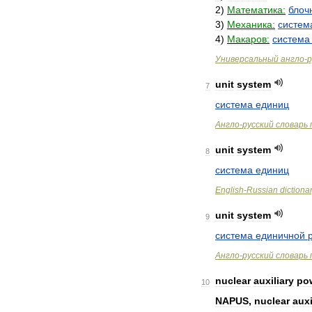
2
)
Математика:
блоч
3
)
Механика:
систем
4
)
Макаров:
система
Универсальный
англо
-
р
unit
system
7
система
единиц
Англо
-
русский
словарь
unit
system
8
система
единиц
English
-
Russian
dictiona
unit
system
9
система
единичной
Англо
-
русский
словарь
nuclear
auxiliary
po
10
NAPUS
,
nuclear
auxi