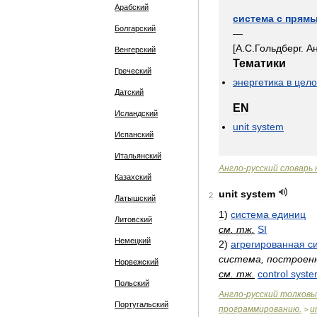
Арабский
система
с
прям
Болгарский
—
[
А
.
С
.
Гольдберг
.
А
Венгерский
Тематики
Греческий
энергетика
в
цел
Датский
EN
Исландский
unit
system
Испанский
Итальянский
Англо
-
русский
словарь
Казахский
unit
system
2
Латышский
1
)
система
единиц
Литовский
см
.
тж
.
SI
Немецкий
2
)
агрегированная
с
система
,
построен
Норвежский
см
.
тж
.
control
syst
Польский
Англо
-
русский
толковы
Португальский
программированию
.
un
>