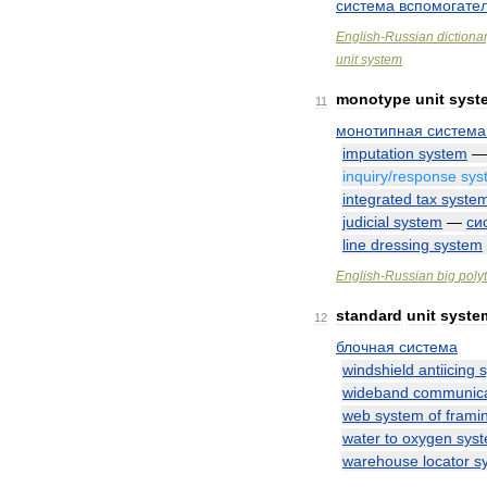
система
вспомогате
English
-
Russian
dictiona
unit
system
monotype
unit
syst
11
монотипная
система
imputation
system
inquiry
/
response
sys
integrated
tax
syste
judicial
system
—
си
line
dressing
system
English
-
Russian
big
poly
standard
unit
syste
12
блочная
система
windshield
antiicing
wideband
communica
web
system
of
frami
water
to
oxygen
sys
warehouse
locator
s