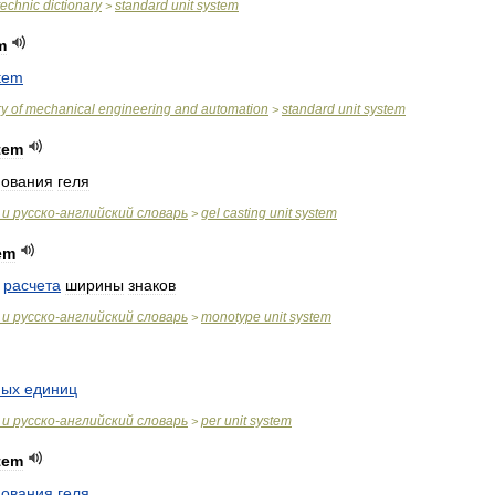
technic
dictionary
standard
unit
system
>
m
tem
ry
of
mechanical
engineering
and
automation
standard
unit
system
>
tem
ования
геля
и
русско
-
английский
словарь
gel
casting
unit
system
>
em
расчета
ширины
знаков
и
русско
-
английский
словарь
monotype
unit
system
>
ных
единиц
и
русско
-
английский
словарь
per
unit
system
>
tem
ования
геля