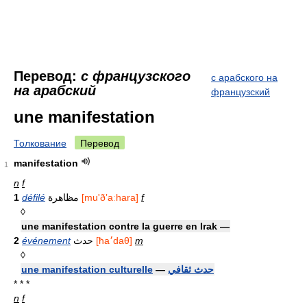
Перевод:
с французского
с арабского на
на арабский
французский
une manifestation
Толкование
Перевод
manifestation
1
n
f
1
défilé
مظاهرة
[mu'ðʼaːhara]
f
◊
une manifestation contre la guerre en Irak —
2
événement
حدث
[ћa׳daθ]
m
◊
une manifestation culturelle
—
حدث ثقافي
* * *
n
f