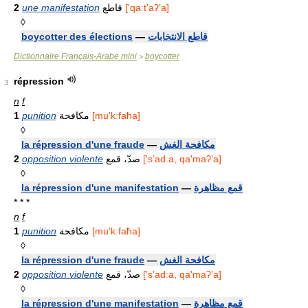
2
une manifestation
قاطع
['qaːtʼaʔʼa]
◊
boycotter des élections
—
قاطع الانتخابات
Dictionnaire Français-Arabe mini
boycotter
>
répression
3
n
f
1
punition
مكافحة
[mu'kːfaћa]
◊
la répression d'une fraude
—
مكافحة الغش
2
opposition violente
صدّ، قمع
['sʼadːa, qa'maʔʼa]
◊
la répression d'une manifestation
—
قمع مظاهرة
* * *
n
f
1
punition
مكافحة
[mu'kːfaћa]
◊
la répression d'une fraude
—
مكافحة الغش
2
opposition violente
صدّ، قمع
['sʼadːa, qa'maʔʼa]
◊
la répression d'une manifestation
—
قمع مظاهرة