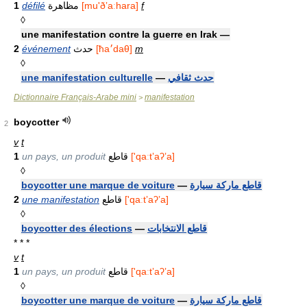
1
défilé
مظاهرة
[mu'ðʼaːhara]
f
◊
une manifestation contre la guerre en Irak —
2
événement
حدث
[ћa׳daθ]
m
◊
une manifestation culturelle
—
حدث ثقافي
Dictionnaire Français-Arabe mini
manifestation
>
boycotter
2
v
t
1
un pays, un produit
قاطع
['qaːtʼaʔʼa]
◊
boycotter une marque de voiture
—
قاطع ماركة سيارة
2
une manifestation
قاطع
['qaːtʼaʔʼa]
◊
boycotter des élections
—
قاطع الانتخابات
* * *
v
t
1
un pays, un produit
قاطع
['qaːtʼaʔʼa]
◊
boycotter une marque de voiture
—
قاطع ماركة سيارة