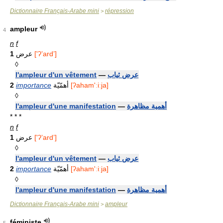
Dictionnaire Français-Arabe mini
répression
>
ampleur
4
n
f
1
عرض
['ʔʼardʼ]
◊
l'ampleur d'un vêtement
—
عرض ثياب
2
importance
أهمّيّة
[ʔaham'ːiːja]
◊
l'ampleur d'une manifestation
—
أهمية مظاهرة
* * *
n
f
1
عرض
['ʔʼardʼ]
◊
l'ampleur d'un vêtement
—
عرض ثياب
2
importance
أهمّيّة
[ʔaham'ːiːja]
◊
l'ampleur d'une manifestation
—
أهمية مظاهرة
Dictionnaire Français-Arabe mini
ampleur
>
féministe