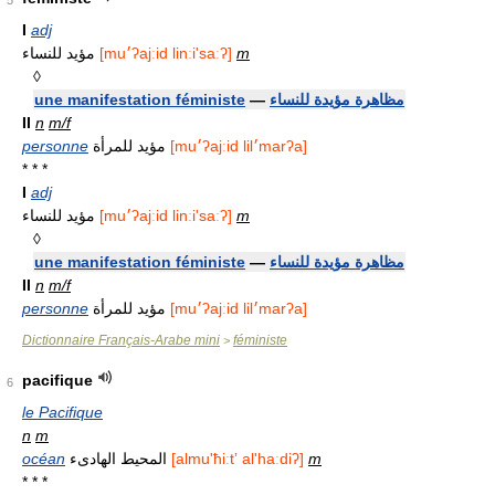
5
I
adj
مؤيد للنساء
[mu׳ʔajːid linːi'saːʔ]
m
◊
une manifestation féministe
—
مظاهرة مؤيدة للنساء
II
n
m/f
personne
مؤيد للمرأة
[mu׳ʔajːid lil׳marʔa]
* * *
I
adj
مؤيد للنساء
[mu׳ʔajːid linːi'saːʔ]
m
◊
une manifestation féministe
—
مظاهرة مؤيدة للنساء
II
n
m/f
personne
مؤيد للمرأة
[mu׳ʔajːid lil׳marʔa]
Dictionnaire Français-Arabe mini
féministe
>
pacifique
6
le Pacifique
n
m
océan
المحيط الهادىء
[almu'ħiːtʼ al'haːdiʔ]
m
* * *