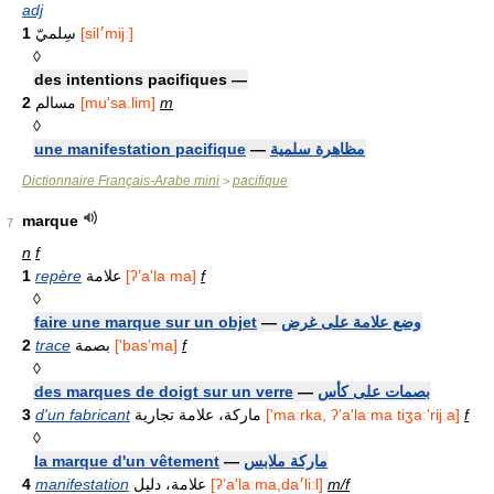
adj
1
سِلميّ
[sil׳mijː]
◊
des intentions pacifiques —
2
مسالم
[mu'saːlim]
m
◊
une manifestation pacifique
—
مظاهرة سلمية
Dictionnaire Français-Arabe mini
pacifique
>
marque
7
n
f
1
repère
علامة
[ʔʼa'laːma]
f
◊
faire une marque sur un objet
—
وضع علامة على غرض
2
trace
بصمة
['basʼma]
f
◊
des marques de doigt sur un verre
—
بصمات على كأس
3
d'un fabricant
ماركة، علامة تجارية
['maːrka, ʔʼa'laːma tiʒaː'rijːa]
f
◊
la marque d'un vêtement
—
ماركة ملابس
4
manifestation
علامة، دليل
[ʔʼa'laːma,da׳liːl]
m/f