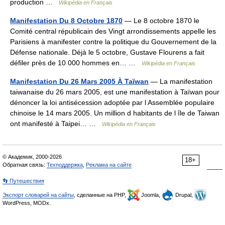
production …
Wikipédia en Français
Manifestation Du 8 Octobre 1870
— Le 8 octobre 1870 le
Comité central républicain des Vingt arrondissements appelle les
Parisiens à manifester contre la politique du Gouvernement de la
Défense nationale. Déjà le 5 octobre, Gustave Flourens a fait
défiler près de 10 000 hommes en… …
Wikipédia en Français
Manifestation Du 26 Mars 2005 À Taïwan
— La manifestation
taiwanaise du 26 mars 2005, est une manifestation à Taïwan pour
dénoncer la loi antisécession adoptée par l Assemblée populaire
chinoise le 14 mars 2005. Un million d habitants de l île de Taiwan
ont manifesté à Taipei… …
Wikipédia en Français
© Академик, 2000-2026
18+
Обратная связь:
Техподдержка
,
Реклама на сайте
👣 Путешествия
Экспорт словарей на сайты
, сделанные на PHP,
Joomla,
Drupal,
WordPress, MODx.