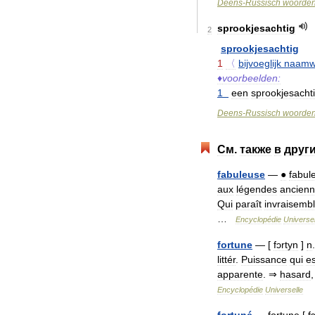
Deens
-
Russisch
woorde
sprookjesachtig
2
sprookjesachtig
1
〈
bijvoeglijk
naamw
♦
voorbeelden:
1
een
sprookjesacht
Deens
-
Russisch
woorde
См
.
также
в
друг
fabuleuse
—
●
fabul
aux
légendes
ancien
Qui
paraît
invraisemb
…
Encyclopédie
Universel
fortune
— [
fɔrtyn
]
n
littér
.
Puissance
qui
es
apparente
. ⇒
hasard
Encyclopédie
Universelle