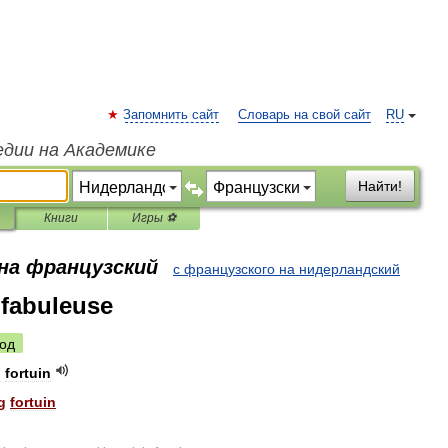
Запомнить сайт
Словарь на свой сайт
RU
едии на Академике
Найти!
Книги
Игры ⚽
 на французский
с французского на нидерландский
 fabuleuse
од
g
fortuin
g
fortuin