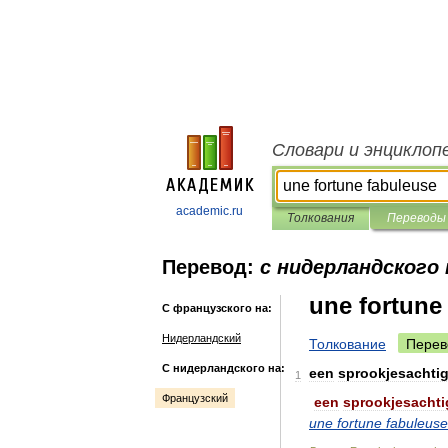
Словари и энциклоп
academic.ru
Толкования
Переводы
Перевод:
с нидерландского
une fortune
С французского на:
Нидерландский
Толкование
Перев
С нидерландского на:
een
sprookjesachti
1
Французский
een
sprookjesachti
une
fortune
fabuleuse