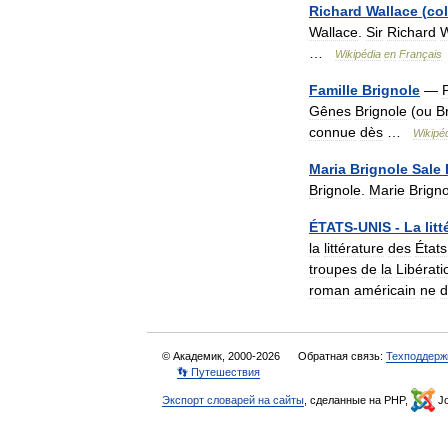
Richard
Wallace
(
co
Wallace
.
Sir
Richard
W
…
Wikipédia
en
Français
Famille
Brignole
—
Gênes
Brignole
(
ou
B
connue
dès
…
Wikipé
Maria
Brignole
Sale
Brignole
.
Marie
Brigno
ÉTATS
-
UNIS
-
La
lit
la
littérature
des
États
troupes
de
la
Libérati
roman
américain
ne
d
© Академик, 2000-2026
Обратная связь:
Техподдерж
👣 Путешествия
Экспорт словарей на сайты
, сделанные на PHP,
Jo