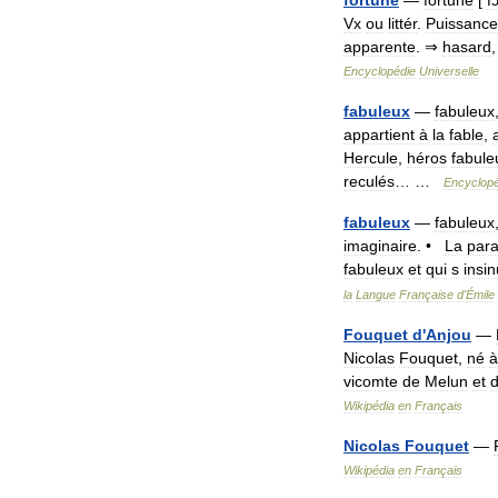
fortuné
—
fortune
[
f
Vx
ou
littér
.
Puissance
apparente
. ⇒
hasard
Encyclopédie
Universelle
fabuleux
—
fabuleux
appartient
à
la
fable
,
Hercule
,
héros
fabule
reculés
… …
Encyclopé
fabuleux
—
fabuleux
imaginaire
. •
La
para
fabuleux
et
qui
s
insi
la
Langue
Française
d
'
Émile
Fouquet
d
'
Anjou
—
Nicolas
Fouquet
,
né
à
vicomte
de
Melun
et
Wikipédia
en
Français
Nicolas
Fouquet
—
Wikipédia
en
Français