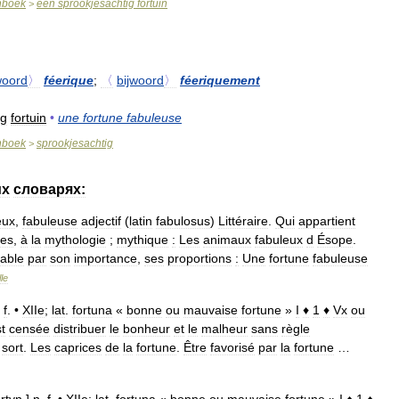
nboek
een
sprookjesachtig
fortuin
>
oord
〉
féerique
;
〈
bijwoord
〉
féeriquement
ig
fortuin
•
une
fortune
fabuleuse
nboek
sprookjesachtig
>
их
словарях:
eux
,
fabuleuse
adjectif
(
latin
fabulosus
)
Littéraire
.
Qui
appartient
nes
,
à
la
mythologie
;
mythique
:
Les
animaux
fabuleux
d
Ésope
.
lable
par
son
importance
,
ses
proportions
:
Une
fortune
fabuleuse
le
.
f
. •
XIIe
;
lat
.
fortuna
«
bonne
ou
mauvaise
fortune
»
I
♦
1
♦
Vx
ou
t
censée
distribuer
le
bonheur
et
le
malheur
sans
règle
,
sort
.
Les
caprices
de
la
fortune
.
Être
favorisé
par
la
fortune
…