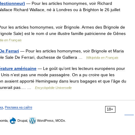
llectionneur
)
—
Pour
les
articles
homonymes
,
voir
Richard
allace
Richard
Wallace
,
né
à
Londres
ou
à
Brighton
le
26
juillet
Pour
les
articles
homonymes
,
voir
Brignole
.
Armes
des
Brignole
de
rignole
Sale
)
est
le
nom
d
une
illustre
famille
patricienne
de
Gênes
dia
en
Français
De
Ferrari
—
Pour
les
articles
homonymes
,
voir
Brignole
et
Maria
le
Sale
De
Ferrari
,
duchesse
de
Galliera
…
Wikipédia
en
Français
térature
américaine
—
Le
goût
qu
’
ont
les
lecteurs
européens
pour
Unis
n
’
est
pas
une
mode
passagère
.
On
a
pu
croire
que
les
on
avaient
apporté
Hemingway
dans
leurs
bagages
et
que
l
’
âge
du
urerait
pas
.… …
Encyclopédie
Universelle
ка
,
Реклама на сайте
18+
omla,
Drupal,
WordPress, MODx.