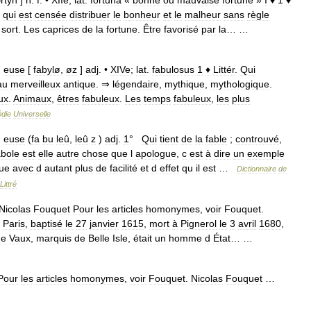
ɔrtyn
]
n
.
f
. •
XIIe
;
lat
.
fortuna
«
bonne
ou
mauvaise
fortune
»
I
♦
1
♦
qui
est
censée
distribuer
le
bonheur
et
le
malheur
sans
règle
,
sort
.
Les
caprices
de
la
fortune
.
Être
favorisé
par
la
… …
,
euse
[
fabylø
,
øz
]
adj
. •
XIVe
;
lat
.
fabulosus
1
♦
Littér
.
Qui
au
merveilleux
antique
. ⇒
légendaire
,
mythique
,
mythologique
.
ux
.
Animaux
,
êtres
fabuleux
.
Les
temps
fabuleux
,
les
plus
die
Universelle
,
euse
(
fa
bu
leû
,
leû
z
)
adj
.
1
°
Qui
tient
de
la
fable
;
controuvé
,
bole
est
elle
autre
chose
que
l
apologue
,
c
est
à
dire
un
exemple
nue
avec
d
autant
plus
de
facilité
et
d
effet
qu
il
est
…
Dictionnaire
de
Littré
Nicolas
Fouquet
Pour
les
articles
homonymes
,
voir
Fouquet
.
Paris
,
baptisé
le
27
janvier
1615
,
mort
à
Pignerol
le
3
avril
1680
,
de
Vaux
,
marquis
de
Belle
Isle
,
était
un
homme
d
État
… …
Pour
les
articles
homonymes
,
voir
Fouquet
.
Nicolas
Fouquet
…