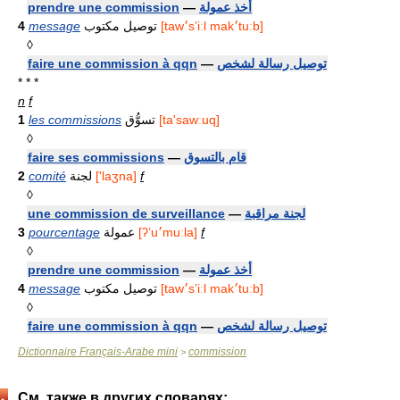
prendre une commission
—
أخذ عمولة
4
message
توصيل مكتوب
[taw׳sʼiːl mak׳tuːb]
◊
faire une commission à qqn
—
توصيل رسالة لشخص
* * *
n
f
1
les commissions
تسوُّق
[ta'sawːuq]
◊
faire ses commissions
—
قام بالتسوق
2
comité
لجنة
['laӡna]
f
◊
une commission de surveillance
—
لجنة مراقبة
3
pourcentage
عمولة
[ʔʼu׳muːla]
f
◊
prendre une commission
—
أخذ عمولة
4
message
توصيل مكتوب
[taw׳sʼiːl mak׳tuːb]
◊
faire une commission à qqn
—
توصيل رسالة لشخص
Dictionnaire Français-Arabe mini
commission
>
См. также в других словарях: