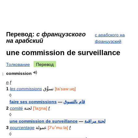
Перевод:
с французского
с арабского на
на арабский
французский
une commission de surveillance
Толкование
Перевод
commission
1
n
f
1
les commissions
تسوُّق
[ta'sawːuq]
◊
faire ses commissions
—
قام بالتسوق
2
comité
لجنة
['laӡna]
f
◊
une commission de surveillance
—
لجنة مراقبة
3
pourcentage
عمولة
[ʔʼu׳muːla]
f
◊