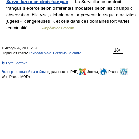
Surveillance en droit français
— La Surveillance en droit
français s exerce selon différentes modalités selon les champs d
observation. Elle vise, globalement, à prévenir le risque d activités
jugées « dangereuses », et cela dans des domaines fort variés
(criminalité… …
Wikipédia en Français
© Академик, 2000-2026
18+
Обратная связь:
Техподдержка
,
Реклама на сайте
👣 Путешествия
Экспорт словарей на сайты
, сделанные на PHP,
Joomla,
Drupal,
WordPress, MODx.