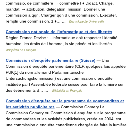
commissio, de committere → commettre I ♦ Didact. Charge,
mandat. ⇒ attribution, délégation, mission. Donner une
commission à qqn. Charger qqn d une commission. Exécuter,
remplir une commission. 1 ♦… …
Encyclopédie Universelle
Commission nationale de l'informatique et des libertés
—
Région France Devise : L informatique doit respecter l identité
humaine, les droits de l homme, la vie privée et les libertés …
Wikipédia en Français
Commission d'enquête parlementaire (Suisse)
— Une
Commission d enquête parlementaire (CEP, quelques fois appelée
PUK[1] du nom allemand Parlamentarische
Untersuchungskommission) est une commission d enquête
instituée par l Assemblée fédérale suisse pour faire la lumière sur
des événements d… …
Wikipédia en Français
Commission d'enquête sur le programme de commandites et
les activités publicitaires
— Commission Gomery La
Commission Gomery ou Commission d enquête sur le programme
de commandites et les activités publicitaires, créée en 2004, est
une commission d enquête canadienne chargée de faire la lumière