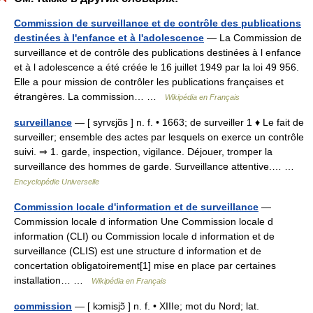
Commission de surveillance et de contrôle des publications
destinées à l'enfance et à l'adolescence
— La Commission de
surveillance et de contrôle des publications destinées à l enfance
et à l adolescence a été créée le 16 juillet 1949 par la loi 49 956.
Elle a pour mission de contrôler les publications françaises et
étrangères. La commission… …
Wikipédia en Français
surveillance
— [ syrvɛjɑ̃s ] n. f. • 1663; de surveiller 1 ♦ Le fait de
surveiller; ensemble des actes par lesquels on exerce un contrôle
suivi. ⇒ 1. garde, inspection, vigilance. Déjouer, tromper la
surveillance des hommes de garde. Surveillance attentive.… …
Encyclopédie Universelle
Commission locale d'information et de surveillance
—
Commission locale d information Une Commission locale d
information (CLI) ou Commission locale d information et de
surveillance (CLIS) est une structure d information et de
concertation obligatoirement[1] mise en place par certaines
installation… …
Wikipédia en Français
commission
— [ kɔmisjɔ̃ ] n. f. • XIIIe; mot du Nord; lat.