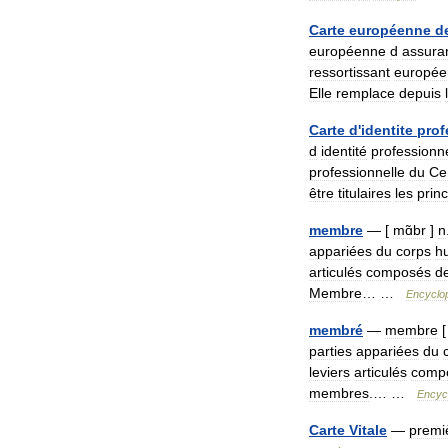
Carte
européenne
d
européenne
d
assura
ressortissant
europée
Elle
remplace
depuis
Carte
d
'
identite
prof
d
identité
professionne
professionnelle
du
Ce
être
titulaires
les
prin
membre
— [
mɑ̃br
]
n
appariées
du
corps
h
articulés
composés
d
Membre
… …
Encyclo
membré
—
membre
parties
appariées
du
leviers
articulés
comp
membres
.… …
Encyc
Carte
Vitale
—
premi