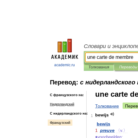
Словари и энциклоп
academic.ru
Толкования
Переводы
Перевод:
с нидерландского
une carte d
С французского на:
Нидерландский
Толкование
Перев
С нидерландского на:
bewijs
1
Французский
bewijs
1
preuve
〈v
.
〉
♦
voorbeelden: