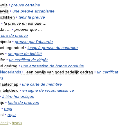
wijs
•
preuve
certaine
ewijs
•
une
preuve
accablante
schikken
•
tenir
la
preuve
…
•
la
preuve
en
est
que
…
dat
…
•
prouver
que
…
titre
de
preuve
rijmde
•
preuve
par
l
'
absurde
het
tegendeel
•
jusqu
'
à
preuve
du
contraire
uw
•
un
gage
de
fidélité
ifte
•
un
certificat
de
dépôt
ed
gedrag
•
une
attestation
de
bonne
conduite
Nederlands
〉
een
bewijs
van
goed
zedelijk
gedrag
•
un
certificat
rs
maatschap
•
une
carte
de
membre
ntelijkheid
•
en
signe
de
reconnaissance
•
à
titre
honorifique
ijs
•
faute
de
preuves
g
•
reçu
st
•
reçu
nboek
bewijs
>