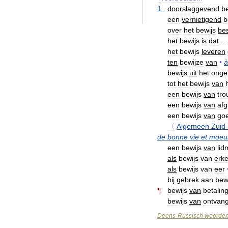
1
doorslaggevend
be
een
vernietigend
b
over
het
bewijs
be
het
bewijs
is
dat
het
bewijs
leveren
ten
bewijze
van
•
à
bewijs
uit
het
onge
tot
het
bewijs
van
een
bewijs
van
tro
een
bewijs
van
afg
een
bewijs
van
go
〈
Algemeen
Zuid
-
de
bonne
vie
et
moeu
een
bewijs
van
lid
als
bewijs
van
erke
als
bewijs
van
eer
bij
gebrek
aan
bew
¶
bewijs
van
betalin
bewijs
van
ontvang
Deens
-
Russisch
woorde