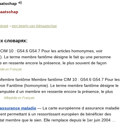
aatschap
maatschap
nboek
een
bewijs
van
lidmaatschap
>
их
словарях:
—
CIM
10
:
G54
.
6
G54
.
7
Pour
les
articles
homonymes
,
voir
e
).
Le
terme
membre
fantôme
désigne
le
fait
qu
une
personne
e
en
ressente
encore
la
présence
,
le
plus
souvent
de
façon
édia
en
Français
Membre
fantôme
Membre
fantôme
CIM
10
:
G54
.
6
G54
.
7
Pour
les
voir
Fantôme
(
homonymie
).
Le
terme
membre
fantôme
désigne
le
amputée
d
un
membre
en
ressente
encore
la
présence
,
le
plus
…
Wikipédia
en
Français
assurance
maladie
—
La
carte
européenne
d
assurance
maladie
ent
permettant
à
un
ressortissant
européen
de
bénéficier
des
tat
membre
que
le
sien
.
Elle
remplace
depuis
le
1er
juin
2004
…