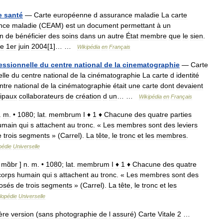
e
santé
—
Carte
européenne
d
assurance
maladie
La
carte
nce
maladie
(
CEAM
)
est
un
document
permettant
à
un
n
de
bénéficier
des
soins
dans
un
autre
État
membre
que
le
sien
.
le
1er
juin
2004
[
1
]… …
Wikipédia
en
Français
essionnelle
du
centre
national
de
la
cinematographie
—
Carte
lle
du
centre
national
de
la
cinématographie
La
carte
d
identité
ntre
national
de
la
cinématographie
était
une
carte
dont
devaient
cipaux
collaborateurs
de
création
d
un
… …
Wikipédia
en
Français
.
m
. •
1080
;
lat
.
membrum
I
♦
1
♦
Chacune
des
quatre
parties
umain
qui
s
attachent
au
tronc
. «
Les
membres
sont
des
leviers
e
trois
segments
» (
Carrel
).
La
tête
,
le
tronc
et
les
membres
.
pédie
Universelle
[
mɑ̃br
]
n
.
m
. •
1080
;
lat
.
membrum
I
♦
1
♦
Chacune
des
quatre
corps
humain
qui
s
attachent
au
tronc
. «
Les
membres
sont
des
osés
de
trois
segments
» (
Carrel
).
La
tête
,
le
tronc
et
les
lopédie
Universelle
ère
version
(
sans
photographie
de
l
assuré
)
Carte
Vitale
2
…