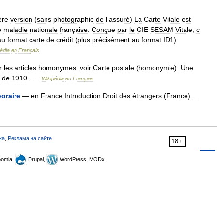
ère
version
(
sans
photographie
de
l
assuré
)
La
Carte
Vitale
est
e
maladie
nationale
française
.
Conçue
par
le
GIE
SESAM
Vitale
,
c
au
format
carte
de
crédit
(
plus
précisément
au
format
ID1
)
édia
en
Français
r
les
articles
homonymes
,
voir
Carte
postale
(
homonymie
).
Une
de
1910
…
Wikipédia
en
Français
oraire
—
en
France
Introduction
Droit
des
étrangers
(
France
) …
ка
,
Реклама на сайте
18+
omla,
Drupal,
WordPress, MODx.