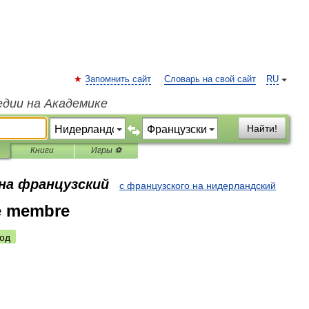
Запомнить сайт
Словарь на свой сайт
RU
едии на Академике
Найти!
Книги
Игры ⚽
 на французский
с французского на нидерландский
e membre
од