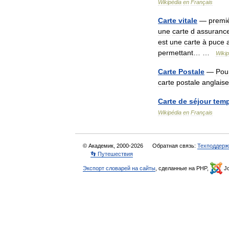
Wikipédia
en
Français
Carte
vitale
—
premi
une
carte
d
assuranc
est
une
carte
à
puce
permettant
… …
Wikip
Carte
Postale
—
Pou
carte
postale
anglaise
Carte
de
séjour
temp
Wikipédia
en
Français
© Академик, 2000-2026
Обратная связь:
Техподдерж
👣 Путешествия
Экспорт словарей на сайты
, сделанные на PHP,
Jo