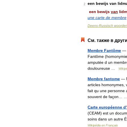
een
bewijs
van
lidm
2
een
bewijs
van
lid
une
carte
de
membre
Deens
-
Russisch
woorde
См
.
также
в
друг
Membre
Fantôme
Fantôme
(
homonymi
amputée
d
un
membr
douloureuse
…
Wikip
Membre
fantome
—
articles
homonymes
,
fait
qu
une
personne
souvent
de
façon
… 
Carte
européenne
d
'
(
CEAM
)
est
un
docum
soins
dans
un
autre
É
Wikipédia
en
Français