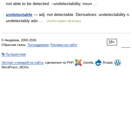
not able to be detected. –undetectability, noun …
undetectable
— adj. not detectable. Derivatives: undetectability n.
undetectably adv …
Useful english dictionary
© Академик, 2000-2026
18+
Обратная связь:
Техподдержка
,
Реклама на сайте
👣 Путешествия
Экспорт словарей на сайты
, сделанные на PHP,
Joomla,
Drupal,
WordPress, MODx.