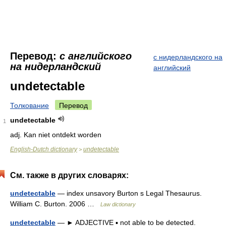
Перевод:
с английского
с нидерландского на
на нидерландский
английский
undetectable
Толкование
Перевод
undetectable
1
adj.
Kan niet ontdekt worden
English-Dutch dictionary
undetectable
>
См. также в других словарях:
undetectable
— index unsavory Burton s Legal Thesaurus.
William C. Burton. 2006 …
Law dictionary
undetectable
— ► ADJECTIVE ▪ not able to be detected.