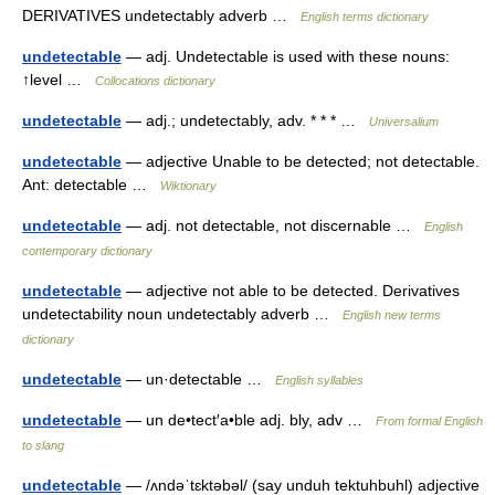
DERIVATIVES undetectably adverb …
English terms dictionary
undetectable
— adj. Undetectable is used with these nouns:
↑level …
Collocations dictionary
undetectable
— adj.; undetectably, adv. * * * …
Universalium
undetectable
— adjective Unable to be detected; not detectable.
Ant: detectable …
Wiktionary
undetectable
— adj. not detectable, not discernable …
English
contemporary dictionary
undetectable
— adjective not able to be detected. Derivatives
undetectability noun undetectably adverb …
English new terms
dictionary
undetectable
— un·detectable …
English syllables
undetectable
— un de•tect′a•ble adj. bly, adv …
From formal English
to slang
undetectable
— /ʌndəˈtɛktəbəl/ (say unduh tektuhbuhl) adjective