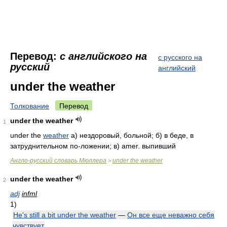
Перевод:
с английского на
с русского на
русский
английский
under the weather
Толкование
Перевод
under the weather
1
under the
weather
а) нездоровый, больной; б) в беде, в
затруднительном по-ложении; в) amer. выпивший
Англо-русский словарь Мюллера
under the weather
>
under the weather
2
adj
infml
1)
He's still a bit under the weather
—
Он все еще неважно себя
чувствует