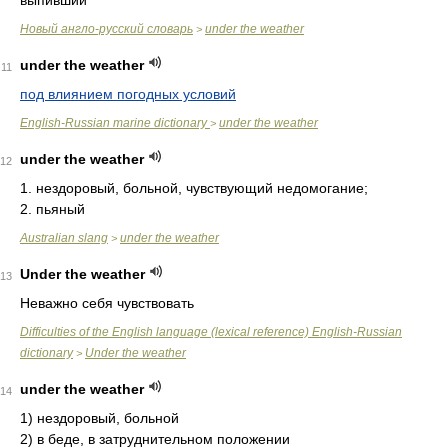
выпивший
Новый англо-русский словарь
under the weather
>
under the weather
11
под влиянием погодных условий
English-Russian marine dictionary
under the weather
>
under the weather
12
1. нездоровый, больной, чувствующий недомогание;
2. пьяный
Australian slang
under the weather
>
Under the weather
13
Неважно себя чувствовать
Difficulties of the English language (lexical reference) English-Russian
dictionary
Under the weather
>
under the weather
14
1)
нездоровый, больной
2)
в беде, в затруднительном положении