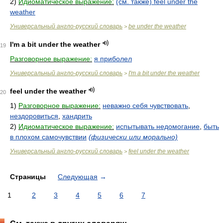
2)
Идиоматическое выражение:
(см. также) feel under the
weather
Универсальный англо-русский словарь
be under the weather
>
I'm a bit under the weather
19
Разговорное выражение:
я приболел
Универсальный англо-русский словарь
I'm a bit under the weather
>
feel under the weather
20
1)
Разговорное выражение:
неважно себя чувствовать
,
нездоровиться
,
хандрить
2)
Идиоматическое выражение:
испытывать недомогание
,
быть
в плохом самочувствии
(физически или морально)
Универсальный англо-русский словарь
feel under the weather
>
Страницы
Следующая
→
1
2
3
4
5
6
7