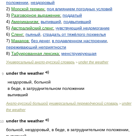
положении
,
нездоровый
2)
Морской термин:
под влиянием погодных условий
3)
Разговорное выражение:
поддатый
4)
Американизм:
выпивший
,
подвыпивший
5)
Австралийский сленг:
чувствующий недомогание
6)
Сленг:
пьяный
,
страдать от тяжёлого похмелья
7)
Макаров:
без денег
,
в подавленном настроении
,
переживающий неприятности
8)
Табуированная лексика:
менструирующая
Универсальный англо-русский словарь
under the weather
>
under the weather
9
нездоровый, больной
в беде, в затруднительном положении
выпивший
Англо-русский большой универсальный переводческий словарь
under
>
the weather
under the weather
10
больной, нездоровый, в беде, в затруднительном положении,