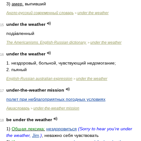
3)
амер.
выпивший
Англо-русский современный словарь
under the weather
>
under the weather
15
пода́вленный
The Americanisms. English-Russian dictionary.
under the weather
>
under the weather
16
1. нездоровый, больной, чувствующий недомогание;
2. пьяный
English-Russian australian expression
under the weather
>
under-the-weather mission
17
полет при неблагоприятных погодных условиях
Авиасловарь
under-the-weather mission
>
be under the weather
18
1)
Общая лексика:
нездоровиться
(Sorry to hear you're under
the weather,
Jim
.)
, неважно себя чувствовать