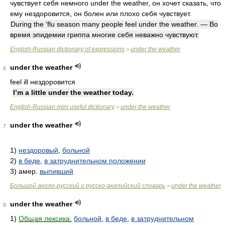
чувствует себя немного under the weather, он хочет сказать, что
ему нездоровится, он болен или плохо себя чувствует.
During the 'flu season many people feel under the weather. — Во
время эпидемии гриппа многие себя неважно чувствуют.
English-Russian dictionary of expressions
under the weather
>
under the weather
6
feel ill нездоровится
I’m a little under the weather today.
English-Russian mini useful dictionary
under the weather
>
under the weather
7
1)
нездоровый
,
больной
2)
в беде
,
в затруднительном положении
3) амер.
выпивший
Большой англо-русский и русско-английский словарь
under the weather
>
under the weather
8
1)
Общая лексика:
больной
,
в беде
,
в затруднительном