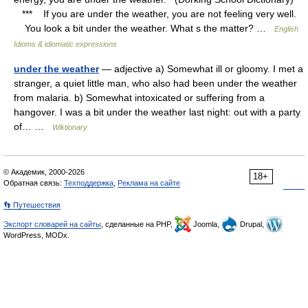
*** If you are under the weather, you are not feeling very well.
You look a bit under the weather. What s the matter? …
English
Idioms & idiomatic expressions
under the weather
— adjective a) Somewhat ill or gloomy. I met a
stranger, a quiet little man, who also had been under the weather
from malaria. b) Somewhat intoxicated or suffering from a
hangover. I was a bit under the weather last night: out with a party
of… …
Wiktionary
© Академик, 2000-2026
18+
Обратная связь:
Техподдержка
,
Реклама на сайте
👣 Путешествия
Экспорт словарей на сайты
, сделанные на PHP,
Joomla,
Drupal,
WordPress, MODx.