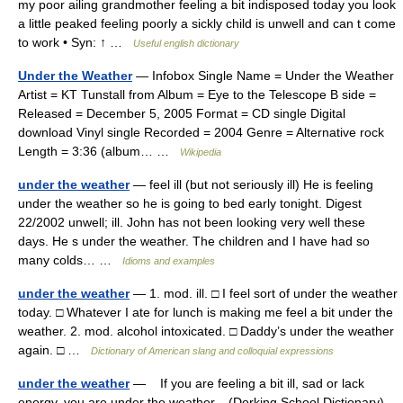
my poor ailing grandmother feeling a bit indisposed today you look
a little peaked feeling poorly a sickly child is unwell and can t come
to work • Syn: ↑ …
Useful english dictionary
Under the Weather
— Infobox Single Name = Under the Weather
Artist = KT Tunstall from Album = Eye to the Telescope B side =
Released = December 5, 2005 Format = CD single Digital
download Vinyl single Recorded = 2004 Genre = Alternative rock
Length = 3:36 (album… …
Wikipedia
under the weather
— feel ill (but not seriously ill) He is feeling
under the weather so he is going to bed early tonight. Digest
22/2002 unwell; ill. John has not been looking very well these
days. He s under the weather. The children and I have had so
many colds… …
Idioms and examples
under the weather
— 1. mod. ill. □ I feel sort of under the weather
today. □ Whatever I ate for lunch is making me feel a bit under the
weather. 2. mod. alcohol intoxicated. □ Daddy’s under the weather
again. □ …
Dictionary of American slang and colloquial expressions
under the weather
— If you are feeling a bit ill, sad or lack
energy, you are under the weather. (Dorking School Dictionary)