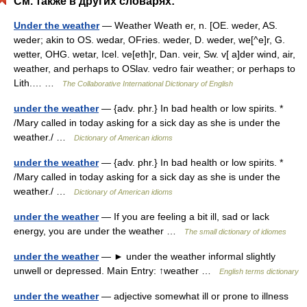
См. также в других словарях:
Under the weather
— Weather Weath er, n. [OE. weder, AS.
weder; akin to OS. wedar, OFries. weder, D. weder, we[^e]r, G.
wetter, OHG. wetar, Icel. ve[eth]r, Dan. veir, Sw. v[ a]der wind, air,
weather, and perhaps to OSlav. vedro fair weather; or perhaps to
Lith.… …
The Collaborative International Dictionary of English
under the weather
— {adv. phr.} In bad health or low spirits. *
/Mary called in today asking for a sick day as she is under the
weather./ …
Dictionary of American idioms
under the weather
— {adv. phr.} In bad health or low spirits. *
/Mary called in today asking for a sick day as she is under the
weather./ …
Dictionary of American idioms
under the weather
— If you are feeling a bit ill, sad or lack
energy, you are under the weather …
The small dictionary of idiomes
under the weather
— ► under the weather informal slightly
unwell or depressed. Main Entry: ↑weather …
English terms dictionary
under the weather
— adjective somewhat ill or prone to illness