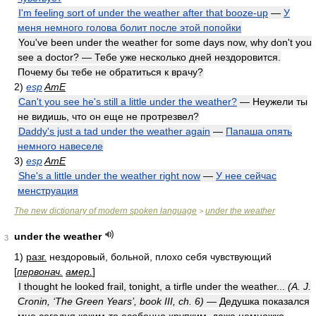
I'm feeling sort of under the weather after that booze-up
—
У
меня немного голова болит после этой попойки
You've been under the weather for some days now, why don't you
see a doctor? — Тебе уже несколько дней нездоровится.
Почему бы тебе не обратиться к врачу?
2)
esp
AmE
Can't you see he's still a little under the weather?
— Неужели ты
не видишь, что он еще не протрезвел?
Daddy's just a tad under the weather again
—
Папаша опять
немного навеселе
3)
esp
AmE
She's a little under the weather right now
—
У нее сейчас
менструация
The new dictionary of modern spoken language
under the weather
>
under the weather
3
1)
разг.
нездоровый, больной, плохо себя чувствующий
[
первонач.
амер.
]
I thought he looked frail, tonight, a tirfle under the weather...
(A. J.
Cronin, ‘The Green Years’, book III, ch. 6)
— Дедушка показался