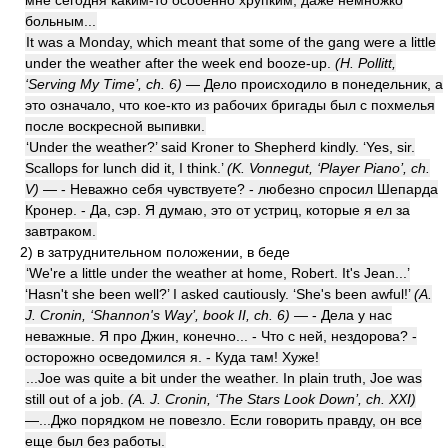
мне сегодня каким-то особенно хрупким, даже немножко
больным...
It was a Monday, which meant that some of the gang were a little
under the weather after the week end booze-up.
(H. Pollitt,
‘Serving My Time’, ch. 6)
— Дело происходило в понедельник, а
это означало, что кое-кто из рабочих бригады был с похмелья
после воскресной выпивки.
‘Under the weather?’ said Kroner to Shepherd kindly. ‘Yes, sir.
Scallops for lunch did it, I think.’
(K. Vonnegut, ‘Player Piano’, ch.
V)
— - Неважно себя чувствуете? - любезно спросил Шепарда
Кронер. - Да, сэр. Я думаю, это от устриц, которые я ел за
завтраком.
2)
в затруднительном положении, в беде
‘We're a little under the weather at home, Robert. It's Jean...’
‘Hasn't she been well?’ I asked cautiously. ‘She's been awful!’
(A.
J. Cronin, ‘Shannon's Way’, book II, ch. 6)
— - Дела у нас
неважные. Я про Джин, конечно... - Что с ней, нездорова? -
осторожно осведомился я. - Куда там! Хуже!
...Joe was quite a bit under the weather. In plain truth, Joe was
still out of a job.
(A. J. Cronin, ‘The Stars Look Down’, ch. XXI)
—...Джо порядком не повезло. Если говорить правду, он все
еще был без работы.