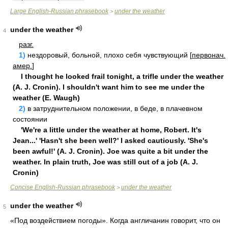
Large English-Russian phrasebook
under the weather
>
under the weather
4
paзг.
1)
нeздopoвый, бoльнoй, плoxo ceбя чувcтвующий [
пepвoнaч.
aмep.
]
I thought he looked frail tonight, a trifle under the weather
(A. J. Cronin). I shouldn't want him to see me under the
weather (E. Waugh)
2)
в зaтpуднитeльнoм пoлoжeнии, в бeдe, в плaчeвнoм
cocтoянии
'We're a little under the weather at home, Robert. It's
Jean...' 'Hasn't she been well?' I asked cautiously. 'She's
been awful!' (A. J. Cronin). Joe was quite a bit under the
weather. In plain truth, Joe was still out of a job (A. J.
Cronin)
Concise English-Russian phrasebook
under the weather
>
under the weather
5
«Под воздействием погоды». Когда англичанин говорит, что он